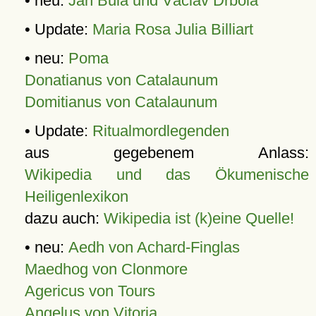
• neu:
Jan Bula und Václav Drbola
• Update:
Maria Rosa Julia Billiart
• neu:
Poma
Donatianus von Catalaunum
Domitianus von Catalaunum
• Update:
Ritualmordlegenden
aus gegebenem Anlass:
Wikipedia und das Ökumenische
Heiligenlexikon
dazu auch:
Wikipedia ist (k)eine Quelle!
• neu:
Aedh von Achard-Finglas
Maedhog von Clonmore
Agericus von Tours
Angelus von Vitoria