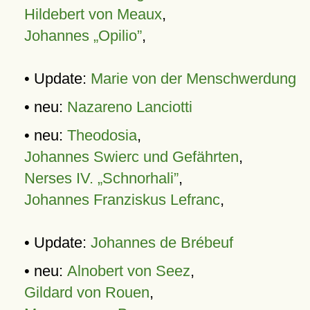
Hildebert von Meaux
,
Johannes „Opilio”
,
• Update:
Marie von der Menschwerdung
• neu:
Nazareno Lanciotti
• neu:
Theodosia
,
Johannes Swierc und Gefährten
,
Nerses IV. „Schnorhali”
,
Johannes Franziskus Lefranc
,
• Update:
Johannes de Brébeuf
• neu:
Alnobert von Seez
,
Gildard von Rouen
,