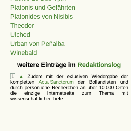
Platonis und Gefährten
Platonides von Nisibis
Theodor
Ulched
Urban von Peñalba
Winebald
weitere Einträge im
Redaktionslog
1
▲
Zudem mit der exlusiven Wiedergabe der
kompletten
Acta Sanctorum
der Bollandisten und
durch persönliche Recherchen an über 10.000 Orten
die einzige Internetseite zum Thema mit
wissenschaftlicher Tiefe.