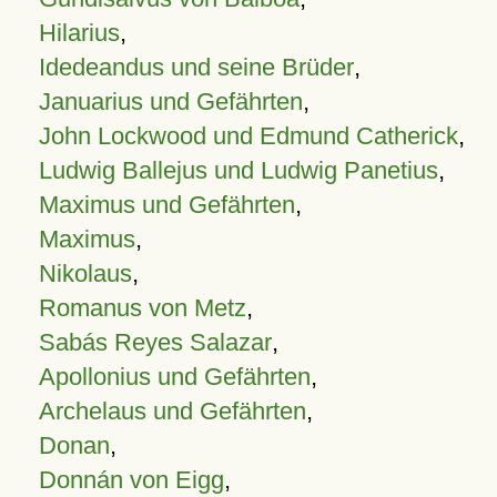
Hilarius
,
Idedeandus und seine Brüder
,
Januarius und Gefährten
,
John Lockwood und Edmund Catherick
,
Ludwig Ballejus und Ludwig Panetius
,
Maximus und Gefährten
,
Maximus
,
Nikolaus
,
Romanus von Metz
,
Sabás Reyes Salazar
,
Apollonius und Gefährten
,
Archelaus und Gefährten
,
Donan
,
Donnán von Eigg
,