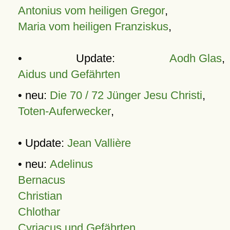
Antonius vom heiligen Gregor
,
Maria vom heiligen Franziskus
,
• Update:
Aodh Glas
,
Aidus und Gefährten
• neu:
Die 70 / 72 Jünger Jesu Christi
,
Toten-Auferwecker
,
• Update:
Jean Vallière
• neu:
Adelinus
Bernacus
Christian
Chlothar
Cyriacus und Gefährten