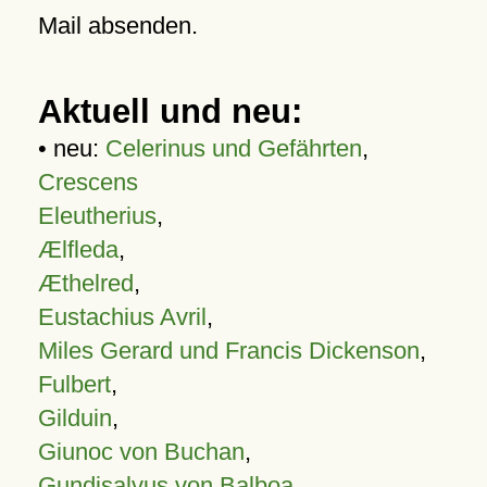
Mail absenden.
Aktuell und neu:
• neu:
Celerinus und Gefährten
,
Crescens
Eleutherius
,
Ælfleda
,
Æthelred
,
Eustachius Avril
,
Miles Gerard und Francis Dickenson
,
Fulbert
,
Gilduin
,
Giunoc von Buchan
,
Gundisalvus von Balboa
,