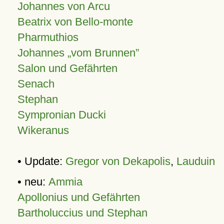
Johannes von Arcu
Beatrix von Bello-monte
Pharmuthios
Johannes
vom Brunnen
Salon und Gefährten
Senach
Stephan
Sympronian Ducki
Wikeranus
• Update:
Gregor von Dekapolis
,
Lauduin
• neu:
Ammia
Apollonius und Gefährten
Bartholuccius und Stephan