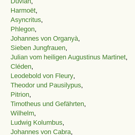
Duvian
,
Harmoët
,
Asyncritus
,
Phlegon
,
Johannes von Organyà
,
Sieben Jungfrauen
,
Julian vom heiligen Augustinus Martinet
,
Cléden
,
Leodebold von Fleury
,
Theodor und Pausilypus
,
Pitrion
,
Timotheus und Gefährten
,
Wilhelm
,
Ludwig Kolumbus
,
Johannes von Cabra
,