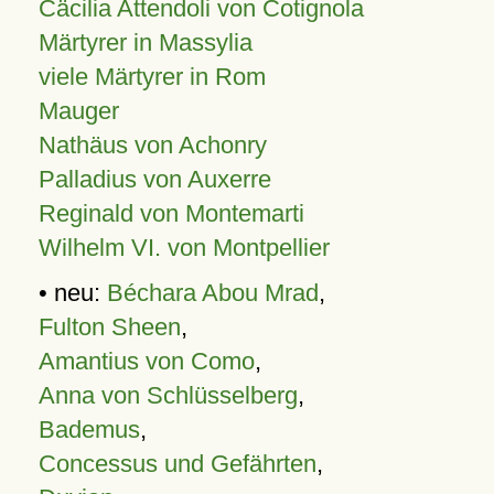
Cäcilia Attendoli von Cotignola
Märtyrer in Massylia
viele Märtyrer in Rom
Mauger
Nathäus von Achonry
Palladius von Auxerre
Reginald von Montemarti
Wilhelm VI. von Montpellier
• neu:
Béchara Abou Mrad
,
Fulton Sheen
,
Amantius von Como
,
Anna von Schlüsselberg
,
Bademus
,
Concessus und Gefährten
,