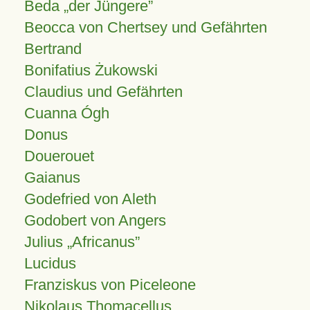
Beda „der Jüngere”
Beocca von Chertsey und Gefährten
Bertrand
Bonifatius Żukowski
Claudius und Gefährten
Cuanna Ógh
Donus
Douerouet
Gaianus
Godefried von Aleth
Godobert von Angers
Julius
Africanus
Lucidus
Franziskus von Piceleone
Nikolaus Thomacellus