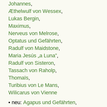
Johannes
,
Æthelwulf von Wessex
,
Lukas Bergin
,
Maximus
,
Nerveus von Melrose
,
Optatus und Gefährten
,
Radulf von Maidstone
,
Maria Jesús „a Luna”
,
Radulf von Sisteron
,
Tassach von Raholp
,
Thomaïs
,
Turibius von Le Mans
,
Wilicarus von Vienne
• neu:
Agapus und Gefährten
,