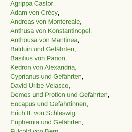
Agrippa Castor
,
Adam von Crécy
,
Andreas von Montereale
,
Anthusa von Konstantinopel
,
Anthousa von Mantinea
,
Balduin und Gefährten
,
Basilius von Parion
,
Kedron von Alexandria
,
Cyprianus und Gefährten
,
David Uribe Velasco
,
Demes und Protion und Gefährten
,
Eocapus und Gefährtinnen
,
Erich II. von Schleswig
,
Euphemia und Gefährten
,
Fulcold von Bern
,