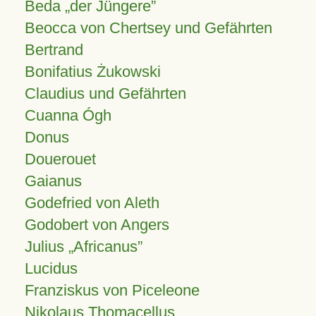
Beda „der Jüngere”
Beocca von Chertsey und Gefährten
Bertrand
Bonifatius Żukowski
Claudius und Gefährten
Cuanna Ógh
Donus
Douerouet
Gaianus
Godefried von Aleth
Godobert von Angers
Julius
Africanus
Lucidus
Franziskus von Piceleone
Nikolaus Thomacellus