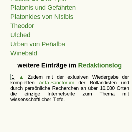
Platonis und Gefährten
Platonides von Nisibis
Theodor
Ulched
Urban von Peñalba
Winebald
weitere Einträge im
Redaktionslog
1
▲
Zudem mit der exlusiven Wiedergabe der
kompletten
Acta Sanctorum
der Bollandisten und
durch persönliche Recherchen an über 10.000 Orten
die einzige Internetseite zum Thema mit
wissenschaftlicher Tiefe.