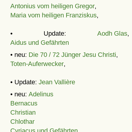
Antonius vom heiligen Gregor
,
Maria vom heiligen Franziskus
,
• Update:
Aodh Glas
,
Aidus und Gefährten
• neu:
Die 70 / 72 Jünger Jesu Christi
,
Toten-Auferwecker
,
• Update:
Jean Vallière
• neu:
Adelinus
Bernacus
Christian
Chlothar
Cyriacus und Gefährten