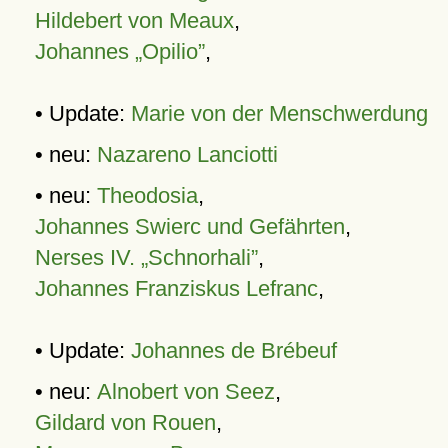
Hildebert von Meaux
,
Johannes „Opilio”
,
• Update:
Marie von der Menschwerdung
• neu:
Nazareno Lanciotti
• neu:
Theodosia
,
Johannes Swierc und Gefährten
,
Nerses IV. „Schnorhali”
,
Johannes Franziskus Lefranc
,
• Update:
Johannes de Brébeuf
• neu:
Alnobert von Seez
,
Gildard von Rouen
,