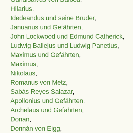
Hilarius
,
Idedeandus und seine Brüder
,
Januarius und Gefährten
,
John Lockwood und Edmund Catherick
,
Ludwig Ballejus und Ludwig Panetius
,
Maximus und Gefährten
,
Maximus
,
Nikolaus
,
Romanus von Metz
,
Sabás Reyes Salazar
,
Apollonius und Gefährten
,
Archelaus und Gefährten
,
Donan
,
Donnán von Eigg
,