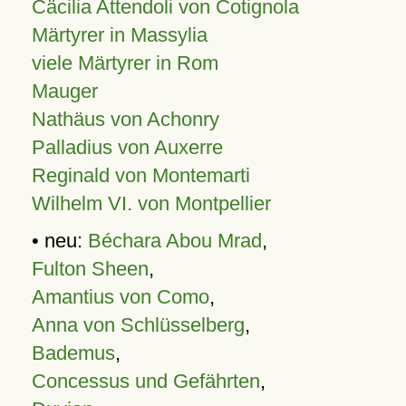
Cäcilia Attendoli von Cotignola
Märtyrer in Massylia
viele Märtyrer in Rom
Mauger
Nathäus von Achonry
Palladius von Auxerre
Reginald von Montemarti
Wilhelm VI. von Montpellier
• neu:
Béchara Abou Mrad
,
Fulton Sheen
,
Amantius von Como
,
Anna von Schlüsselberg
,
Bademus
,
Concessus und Gefährten
,