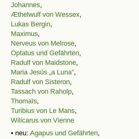
Johannes
,
Æthelwulf von Wessex
,
Lukas Bergin
,
Maximus
,
Nerveus von Melrose
,
Optatus und Gefährten
,
Radulf von Maidstone
,
Maria Jesús „a Luna”
,
Radulf von Sisteron
,
Tassach von Raholp
,
Thomaïs
,
Turibius von Le Mans
,
Wilicarus von Vienne
• neu:
Agapus und Gefährten
,