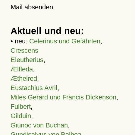
Mail absenden.
Aktuell und neu:
• neu:
Celerinus und Gefährten
,
Crescens
Eleutherius
,
Ælfleda
,
Æthelred
,
Eustachius Avril
,
Miles Gerard und Francis Dickenson
,
Fulbert
,
Gilduin
,
Giunoc von Buchan
,
Gundisalvus von Balboa
,