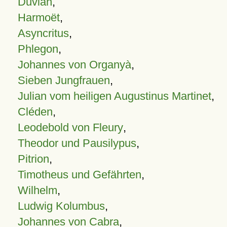
Duvian
,
Harmoët
,
Asyncritus
,
Phlegon
,
Johannes von Organyà
,
Sieben Jungfrauen
,
Julian vom heiligen Augustinus Martinet
,
Cléden
,
Leodebold von Fleury
,
Theodor und Pausilypus
,
Pitrion
,
Timotheus und Gefährten
,
Wilhelm
,
Ludwig Kolumbus
,
Johannes von Cabra
,