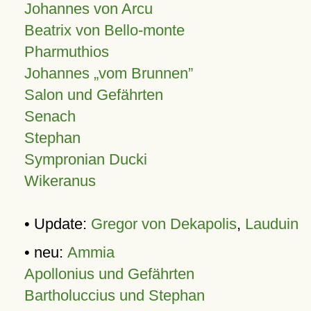
Johannes von Arcu
Beatrix von Bello-monte
Pharmuthios
Johannes
vom Brunnen
Salon und Gefährten
Senach
Stephan
Sympronian Ducki
Wikeranus
• Update:
Gregor von Dekapolis
,
Lauduin
• neu:
Ammia
Apollonius und Gefährten
Bartholuccius und Stephan