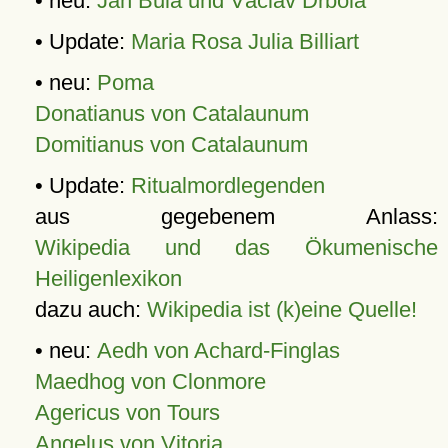
• neu:
Jan Bula und Václav Drbola
• Update:
Maria Rosa Julia Billiart
• neu:
Poma
Donatianus von Catalaunum
Domitianus von Catalaunum
• Update:
Ritualmordlegenden
aus gegebenem Anlass:
Wikipedia und das Ökumenische
Heiligenlexikon
dazu auch:
Wikipedia ist (k)eine Quelle!
• neu:
Aedh von Achard-Finglas
Maedhog von Clonmore
Agericus von Tours
Angelus von Vitoria