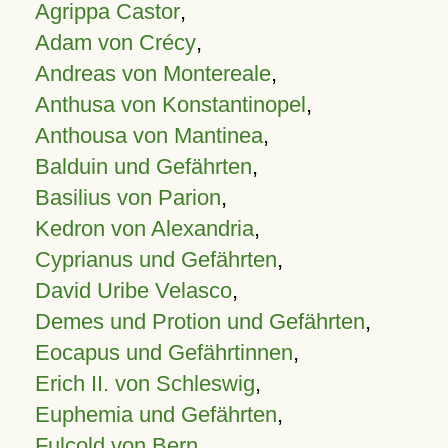
Agrippa Castor
,
Adam von Crécy
,
Andreas von Montereale
,
Anthusa von Konstantinopel
,
Anthousa von Mantinea
,
Balduin und Gefährten
,
Basilius von Parion
,
Kedron von Alexandria
,
Cyprianus und Gefährten
,
David Uribe Velasco
,
Demes und Protion und Gefährten
,
Eocapus und Gefährtinnen
,
Erich II. von Schleswig
,
Euphemia und Gefährten
,
Fulcold von Bern
,