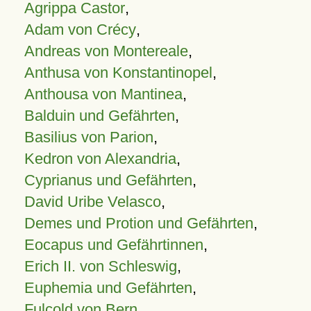
Agrippa Castor
,
Adam von Crécy
,
Andreas von Montereale
,
Anthusa von Konstantinopel
,
Anthousa von Mantinea
,
Balduin und Gefährten
,
Basilius von Parion
,
Kedron von Alexandria
,
Cyprianus und Gefährten
,
David Uribe Velasco
,
Demes und Protion und Gefährten
,
Eocapus und Gefährtinnen
,
Erich II. von Schleswig
,
Euphemia und Gefährten
,
Fulcold von Bern
,