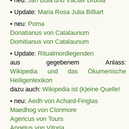
• neu:
Jan Bula und Václav Drbola
• Update:
Maria Rosa Julia Billiart
• neu:
Poma
Donatianus von Catalaunum
Domitianus von Catalaunum
• Update:
Ritualmordlegenden
aus gegebenem Anlass:
Wikipedia und das Ökumenische
Heiligenlexikon
dazu auch:
Wikipedia ist (k)eine Quelle!
• neu:
Aedh von Achard-Finglas
Maedhog von Clonmore
Agericus von Tours
Angelus von Vitoria