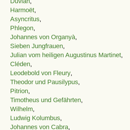
Duvian
,
Harmoët
,
Asyncritus
,
Phlegon
,
Johannes von Organyà
,
Sieben Jungfrauen
,
Julian vom heiligen Augustinus Martinet
,
Cléden
,
Leodebold von Fleury
,
Theodor und Pausilypus
,
Pitrion
,
Timotheus und Gefährten
,
Wilhelm
,
Ludwig Kolumbus
,
Johannes von Cabra
,