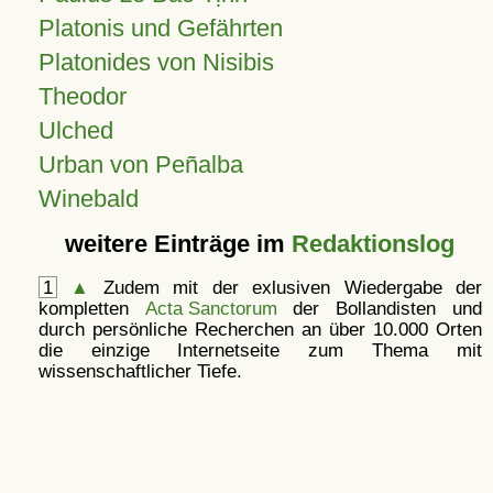
Platonis und Gefährten
Platonides von Nisibis
Theodor
Ulched
Urban von Peñalba
Winebald
weitere Einträge im
Redaktionslog
1
▲
Zudem mit der exlusiven Wiedergabe der
kompletten
Acta Sanctorum
der Bollandisten und
durch persönliche Recherchen an über 10.000 Orten
die einzige Internetseite zum Thema mit
wissenschaftlicher Tiefe.