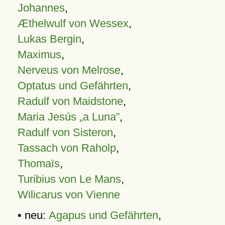
Johannes
,
Æthelwulf von Wessex
,
Lukas Bergin
,
Maximus
,
Nerveus von Melrose
,
Optatus und Gefährten
,
Radulf von Maidstone
,
Maria Jesús „a Luna”
,
Radulf von Sisteron
,
Tassach von Raholp
,
Thomaïs
,
Turibius von Le Mans
,
Wilicarus von Vienne
• neu:
Agapus und Gefährten
,