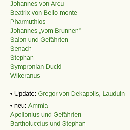
Johannes von Arcu
Beatrix von Bello-monte
Pharmuthios
Johannes
vom Brunnen
Salon und Gefährten
Senach
Stephan
Sympronian Ducki
Wikeranus
• Update:
Gregor von Dekapolis
,
Lauduin
• neu:
Ammia
Apollonius und Gefährten
Bartholuccius und Stephan