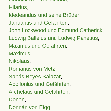
Hilarius
,
Idedeandus und seine Brüder
,
Januarius und Gefährten
,
John Lockwood und Edmund Catherick
,
Ludwig Ballejus und Ludwig Panetius
,
Maximus und Gefährten
,
Maximus
,
Nikolaus
,
Romanus von Metz
,
Sabás Reyes Salazar
,
Apollonius und Gefährten
,
Archelaus und Gefährten
,
Donan
,
Donnán von Eigg
,