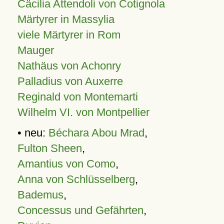
Cäcilia Attendoli von Cotignola
Märtyrer in Massylia
viele Märtyrer in Rom
Mauger
Nathäus von Achonry
Palladius von Auxerre
Reginald von Montemarti
Wilhelm VI. von Montpellier
• neu:
Béchara Abou Mrad
,
Fulton Sheen
,
Amantius von Como
,
Anna von Schlüsselberg
,
Bademus
,
Concessus und Gefährten
,