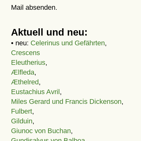
Mail absenden.
Aktuell und neu:
• neu:
Celerinus und Gefährten
,
Crescens
Eleutherius
,
Ælfleda
,
Æthelred
,
Eustachius Avril
,
Miles Gerard und Francis Dickenson
,
Fulbert
,
Gilduin
,
Giunoc von Buchan
,
Gundisalvus von Balboa
,