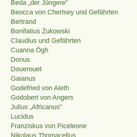
Beda „der Jüngere”
Beocca von Chertsey und Gefährten
Bertrand
Bonifatius Żukowski
Claudius und Gefährten
Cuanna Ógh
Donus
Douerouet
Gaianus
Godefried von Aleth
Godobert von Angers
Julius
Africanus
Lucidus
Franziskus von Piceleone
Nikolaus Thomacellus