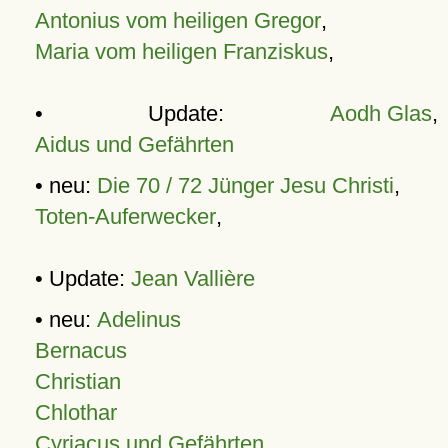
Antonius vom heiligen Gregor
,
Maria vom heiligen Franziskus
,
• Update:
Aodh Glas
,
Aidus und Gefährten
• neu:
Die 70 / 72 Jünger Jesu Christi
,
Toten-Auferwecker
,
• Update:
Jean Vallière
• neu:
Adelinus
Bernacus
Christian
Chlothar
Cyriacus und Gefährten