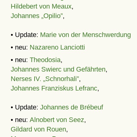
Hildebert von Meaux
,
Johannes „Opilio”
,
• Update:
Marie von der Menschwerdung
• neu:
Nazareno Lanciotti
• neu:
Theodosia
,
Johannes Swierc und Gefährten
,
Nerses IV. „Schnorhali”
,
Johannes Franziskus Lefranc
,
• Update:
Johannes de Brébeuf
• neu:
Alnobert von Seez
,
Gildard von Rouen
,