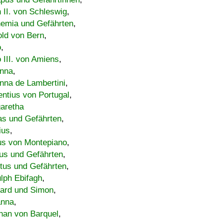
h II. von Schleswig
,
emia und Gefährten
,
old von Bern
,
o
,
 III. von Amiens
,
nna
,
nna de Lambertini
,
entius von Portugal
,
aretha
s und Gefährten
,
ius
,
us von Montepiano
,
us und Gefährten
,
tus und Gefährten
,
lph Ebifagh
,
ard und Simon
,
anna
,
han von Barquel
,