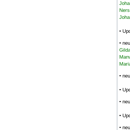
Joha
Ners
Joha
• Up
• ne
Gild
Manv
Mari
• ne
• Up
• ne
• Up
• ne