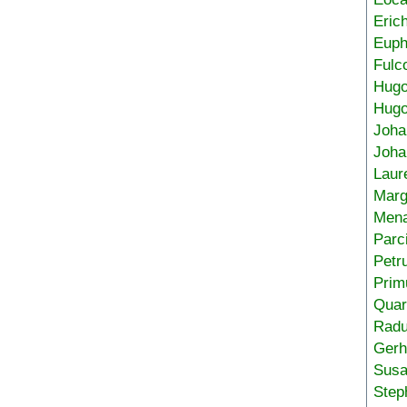
Eric
Euph
Fulc
Hug
Hugo
Joha
Joha
Laur
Marg
Mena
Parc
Petr
Prim
Quar
Radu
Gerh
Sus
Step