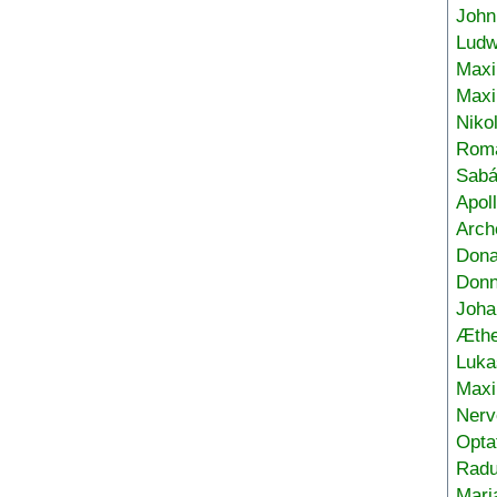
John
Ludw
Maxi
Max
Niko
Roma
Sabá
Apol
Arch
Don
Donn
Joha
Æthe
Luka
Max
Nerv
Opta
Radu
Mari