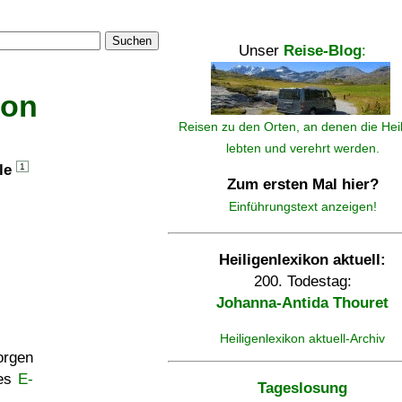
Suchen
Unser
Reise-Blog
:
kon
Reisen zu den Orten, an denen die Hei
lebten und verehrt werden.
lle
1
Zum ersten Mal hier?
Einführungstext anzeigen!
Heiligenlexikon aktuell:
200. Todestag:
Johanna-Antida Thouret
Heiligenlexikon aktuell-Archiv
rgen
ses
E-
Tageslosung