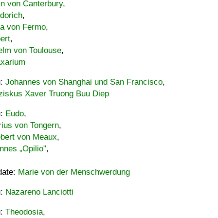
in von Canterbury
,
dorich
,
ia von Fermo
,
ert
,
elm von Toulouse
,
xarium
u:
Johannes von Shanghai und San Francisco
,
ziskus Xaver Truong Buu Diep
u:
Eudo
,
rius von Tongern
,
ebert von Meaux
,
nnes „Opilio”
,
date:
Marie von der Menschwerdung
u:
Nazareno Lanciotti
u:
Theodosia
,