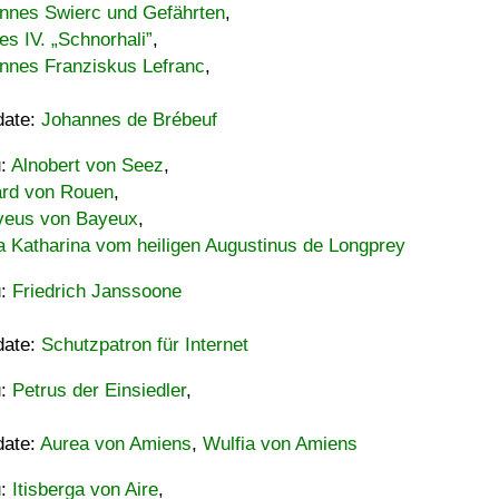
nnes Swierc und Gefährten
,
es IV. „Schnorhali”
,
nnes Franziskus Lefranc
,
date:
Johannes de Brébeuf
u:
Alnobert von Seez
,
ard von Rouen
,
eus von Bayeux
,
a Katharina vom heiligen Augustinus de Longprey
u:
Friedrich Janssoone
date:
Schutzpatron für Internet
u:
Petrus der Einsiedler
,
date:
Aurea von Amiens
,
Wulfia von Amiens
u:
Itisberga von Aire
,