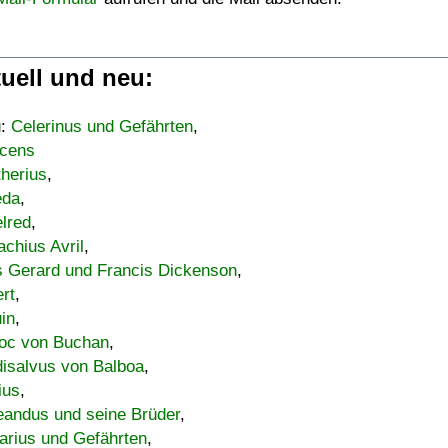
uell und neu:
u:
Celerinus und Gefährten
,
cens
therius
,
eda
,
lred
,
achius Avril
,
s Gerard und Francis Dickenson
,
ert
,
uin
,
oc von Buchan
,
isalvus von Balboa
,
ius
,
eandus und seine Brüder
,
arius und Gefährten
,