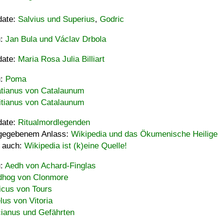
date:
Salvius und Superius
,
Godric
u:
Jan Bula und Václav Drbola
date:
Maria Rosa Julia Billiart
u:
Poma
tianus von Catalaunum
tianus von Catalaunum
date:
Ritualmordlegenden
gegebenem Anlass:
Wikipedia und das Ökumenische Heilige
 auch:
Wikipedia ist (k)eine Quelle!
u:
Aedh von Achard-Finglas
hog von Clonmore
icus von Tours
lus von Vitoria
ianus und Gefährten