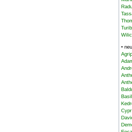
Radu
Tass
Tho
Turi
Wili
• ne
Agri
Adam
Andr
Anth
Anth
Bald
Basi
Kedr
Cypr
Davi
Deme
Eoca