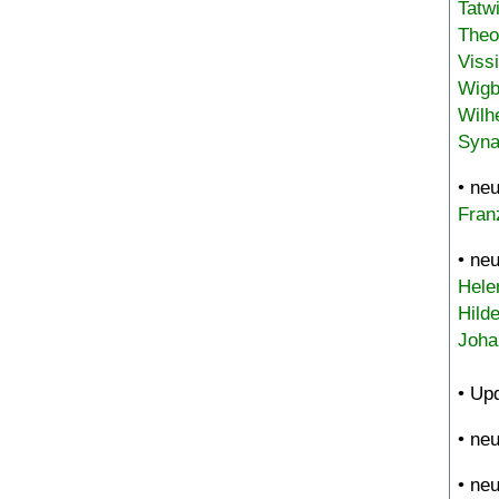
Tatw
Theo
Viss
Wigb
Wilh
Syna
• ne
Fran
• ne
Hele
Hild
Joha
• Up
• ne
• ne