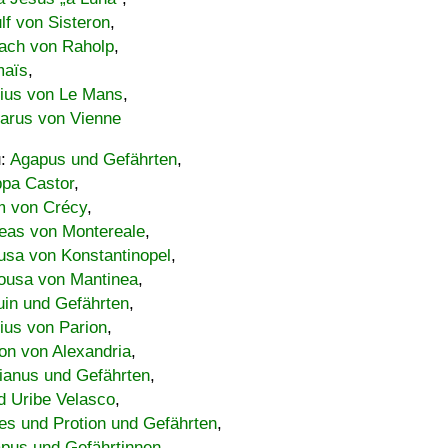
lf von Sisteron
,
ach von Raholp
,
maïs
,
bius von Le Mans
,
carus von Vienne
u:
Agapus und Gefährten
,
ppa Castor
,
 von Crécy
,
eas von Montereale
,
usa von Konstantinopel
,
ousa von Mantinea
,
uin und Gefährten
,
lius von Parion
,
on von Alexandria
,
ianus und Gefährten
,
d Uribe Velasco
,
s und Protion und Gefährten
,
pus und Gefährtinnen
,