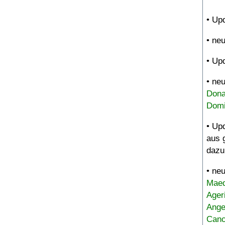
• Up
• ne
• Up
• ne
Dona
Domi
• Up
aus 
dazu
• ne
Maed
Ager
Ange
Canc