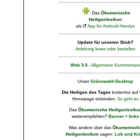
Das
Ökumenische
Heiligenlexikon
als
App für Android-Handys
Update für unseren Stick?
Anleitung lesen oder bestellen
Web 3.0
-
Allgemeine Kommentare
Unser
Grünewald-Desktop
Die Heiligen des Tages
kostenlos auf 
Homepage einbinden:
So geht es
Das
Ökumenische Heiligenlexiko
weiterempfehlen?
Banner + links
Was andere über das
Ökumenisch
Heiligenlexikon
sagen:
Lob und Kri