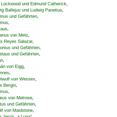
 Lockwood und Edmund Catherick
,
ig Ballejus und Ludwig Panetius
,
mus und Gefährten
,
imus
,
laus
,
nus von Metz
,
s Reyes Salazar
,
lonius und Gefährten
,
elaus und Gefährten
,
an
,
án von Eigg
,
nnes
,
lwulf von Wessex
,
s Bergin
,
imus
,
eus von Melrose
,
tus und Gefährten
,
lf von Maidstone
,
a Jesús „a Luna”
,