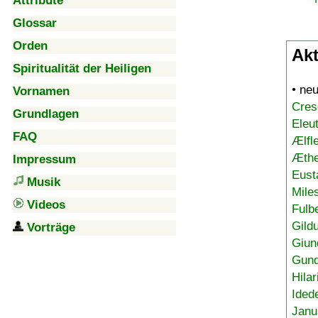
Attribute
Glossar
Orden
Akt
Spiritualität der Heiligen
• ne
Vornamen
Cres
Grundlagen
Eleu
FAQ
Ælfl
Æthe
Impressum
Eust
Musik
Mile
Videos
Fulb
Gild
Vorträge
Giun
Gund
Hilar
Ided
Janu