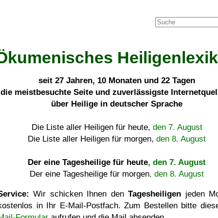
Ökumenisches Heiligenlexi
seit
27 Jahren, 10 Monaten und 22 Tagen
die meistbesuchte Seite und zuverlässigste Internetque
über Heilige in deutscher Sprache
Die Liste aller Heiligen für heute,
den 7. August
Die Liste aller Heiligen für morgen,
den 8. August
Der eine Tagesheilige für heute
, den 7. August
Der eine Tagesheilige für morgen
, den 8. August
Service:
Wir schicken Ihnen den
Tagesheiligen
jeden Mo
kostenlos in Ihr E-Mail-Postfach. Zum Bestellen bitte die
Mail-Formular
aufrufen und die Mail absenden.