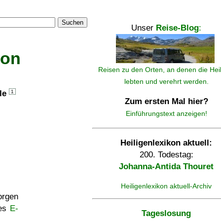
Suchen
Unser
Reise-Blog
:
kon
Reisen zu den Orten, an denen die Hei
lebten und verehrt werden.
lle
1
Zum ersten Mal hier?
Einführungstext anzeigen!
Heiligenlexikon aktuell:
200. Todestag:
Johanna-Antida Thouret
Heiligenlexikon aktuell-Archiv
rgen
ses
E-
Tageslosung