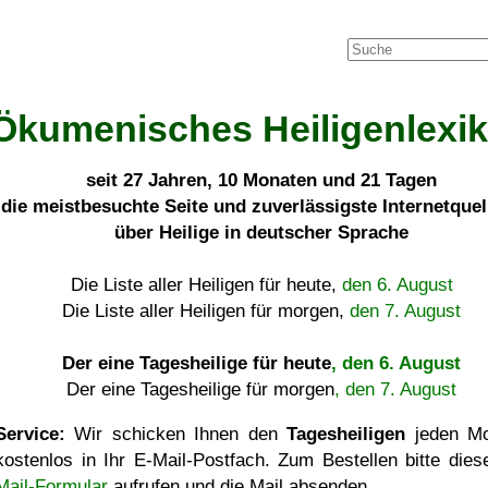
Ökumenisches Heiligenlexi
seit
27 Jahren, 10 Monaten und 21 Tagen
die meistbesuchte Seite und zuverlässigste Internetque
über Heilige in deutscher Sprache
Die Liste aller Heiligen für heute,
den 6. August
Die Liste aller Heiligen für morgen,
den 7. August
Der eine Tagesheilige für heute
, den 6. August
Der eine Tagesheilige für morgen
, den 7. August
Service:
Wir schicken Ihnen den
Tagesheiligen
jeden Mo
kostenlos in Ihr E-Mail-Postfach. Zum Bestellen bitte die
Mail-Formular
aufrufen und die Mail absenden.