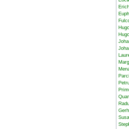
Eric
Euph
Fulc
Hug
Hugo
Joha
Joha
Laur
Marg
Mena
Parc
Petr
Prim
Quar
Radu
Gerh
Sus
Step