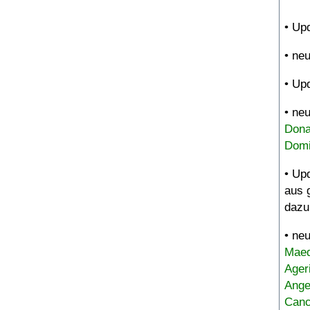
• Up
• ne
• Up
• ne
Dona
Domi
• Up
aus 
dazu
• ne
Maed
Ager
Ange
Canc