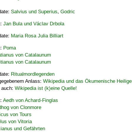
date:
Salvius und Superius
,
Godric
u:
Jan Bula und Václav Drbola
date:
Maria Rosa Julia Billiart
u:
Poma
tianus von Catalaunum
tianus von Catalaunum
date:
Ritualmordlegenden
gegebenem Anlass:
Wikipedia und das Ökumenische Heilige
 auch:
Wikipedia ist (k)eine Quelle!
u:
Aedh von Achard-Finglas
hog von Clonmore
icus von Tours
lus von Vitoria
ianus und Gefährten