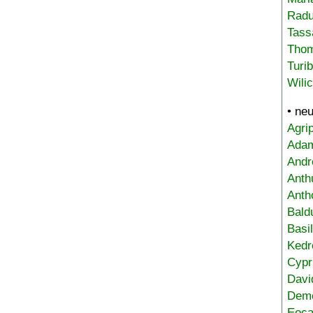
Radu
Tass
Tho
Turi
Wili
• ne
Agri
Adam
Andr
Anth
Anth
Bald
Basi
Kedr
Cypr
Davi
Deme
Eoca