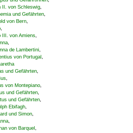
h II. von Schleswig
,
emia und Gefährten
,
old von Bern
,
o
,
 III. von Amiens
,
nna
,
nna de Lambertini
,
entius von Portugal
,
aretha
s und Gefährten
,
ius
,
us von Montepiano
,
us und Gefährten
,
tus und Gefährten
,
lph Ebifagh
,
ard und Simon
,
anna
,
han von Barquel
,