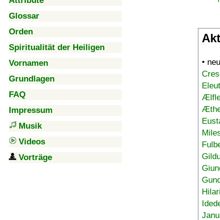
Attribute
Glossar
Orden
Akt
Spiritualität der Heiligen
• ne
Vornamen
Cres
Grundlagen
Eleu
FAQ
Ælfl
Æthe
Impressum
Eust
Musik
Mile
Videos
Fulb
Gild
Vorträge
Giun
Gund
Hilar
Ided
Janu