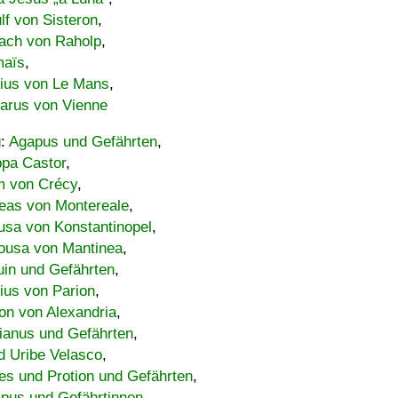
lf von Sisteron
,
ach von Raholp
,
maïs
,
bius von Le Mans
,
carus von Vienne
u:
Agapus und Gefährten
,
ppa Castor
,
 von Crécy
,
eas von Montereale
,
usa von Konstantinopel
,
ousa von Mantinea
,
uin und Gefährten
,
lius von Parion
,
on von Alexandria
,
ianus und Gefährten
,
d Uribe Velasco
,
s und Protion und Gefährten
,
pus und Gefährtinnen
,