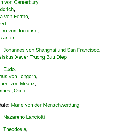
in von Canterbury
,
dorich
,
ia von Fermo
,
ert
,
elm von Toulouse
,
xarium
u:
Johannes von Shanghai und San Francisco
,
ziskus Xaver Truong Buu Diep
u:
Eudo
,
rius von Tongern
,
ebert von Meaux
,
nnes „Opilio”
,
date:
Marie von der Menschwerdung
u:
Nazareno Lanciotti
u:
Theodosia
,