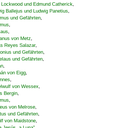
 Lockwood und Edmund Catherick
,
ig Ballejus und Ludwig Panetius
,
mus und Gefährten
,
imus
,
laus
,
nus von Metz
,
s Reyes Salazar
,
lonius und Gefährten
,
elaus und Gefährten
,
an
,
án von Eigg
,
nnes
,
lwulf von Wessex
,
s Bergin
,
imus
,
eus von Melrose
,
tus und Gefährten
,
lf von Maidstone
,
a Jesús „a Luna”
,