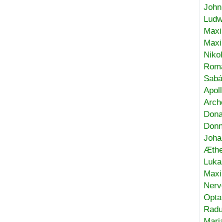
John
Ludw
Maxi
Max
Niko
Roma
Sabá
Apol
Arch
Don
Donn
Joha
Æthe
Luka
Max
Nerv
Opta
Radu
Mari