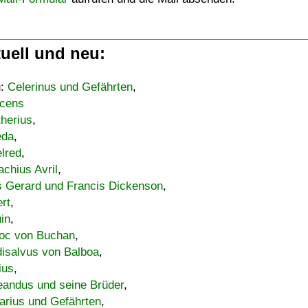
uell und neu:
u:
Celerinus und Gefährten
,
cens
therius
,
eda
,
lred
,
achius Avril
,
s Gerard und Francis Dickenson
,
ert
,
uin
,
oc von Buchan
,
isalvus von Balboa
,
ius
,
eandus und seine Brüder
,
arius und Gefährten
,