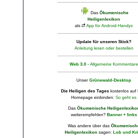
Das
Ökumenische
Heiligenlexikon
als
App für Android-Handys
Update für unseren Stick?
Anleitung lesen oder bestellen
Web 3.0
-
Allgemeine Kommentare
Unser
Grünewald-Desktop
Die Heiligen des Tages
kostenlos auf 
Homepage einbinden:
So geht es
Das
Ökumenische Heiligenlexiko
weiterempfehlen?
Banner + links
Was andere über das
Ökumenisch
Heiligenlexikon
sagen:
Lob und Kri