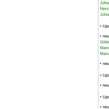
Joha
Ners
Joha
• Up
• ne
Gild
Manv
Mari
• ne
• Up
• ne
• Up
• ne