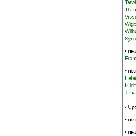
Tatw
Theo
Viss
Wigb
Wilh
Syna
• ne
Fran
• ne
Hele
Hild
Joha
• Up
• ne
• ne