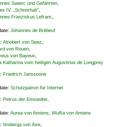
nnes Swierc und Gefährten
,
es IV. „Schnorhali”
,
nnes Franziskus Lefranc
,
date:
Johannes de Brébeuf
u:
Alnobert von Seez
,
ard von Rouen
,
eus von Bayeux
,
a Katharina vom heiligen Augustinus de Longprey
u:
Friedrich Janssoone
date:
Schutzpatron für Internet
u:
Petrus der Einsiedler
,
date:
Aurea von Amiens
,
Wulfia von Amiens
u:
Itisberga von Aire
,