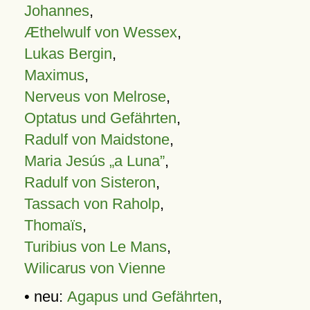
Johannes
,
Æthelwulf von Wessex
,
Lukas Bergin
,
Maximus
,
Nerveus von Melrose
,
Optatus und Gefährten
,
Radulf von Maidstone
,
Maria Jesús „a Luna”
,
Radulf von Sisteron
,
Tassach von Raholp
,
Thomaïs
,
Turibius von Le Mans
,
Wilicarus von Vienne
• neu:
Agapus und Gefährten
,