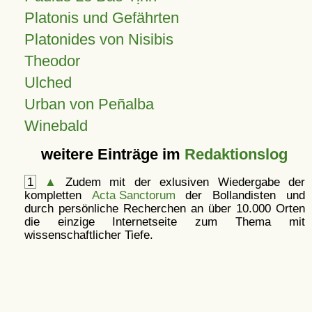
Platonis und Gefährten
Platonides von Nisibis
Theodor
Ulched
Urban von Peñalba
Winebald
weitere Einträge im
Redaktionslog
1
▲
Zudem mit der exlusiven Wiedergabe der
kompletten
Acta Sanctorum
der Bollandisten und
durch persönliche Recherchen an über 10.000 Orten
die einzige Internetseite zum Thema mit
wissenschaftlicher Tiefe.