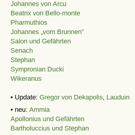
Johannes von Arcu
Beatrix von Bello-monte
Pharmuthios
Johannes
vom Brunnen
Salon und Gefährten
Senach
Stephan
Sympronian Ducki
Wikeranus
• Update:
Gregor von Dekapolis
,
Lauduin
• neu:
Ammia
Apollonius und Gefährten
Bartholuccius und Stephan