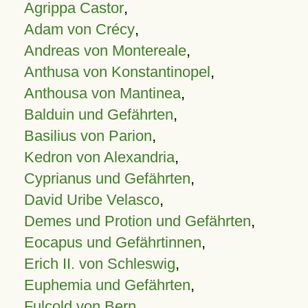
Agrippa Castor
,
Adam von Crécy
,
Andreas von Montereale
,
Anthusa von Konstantinopel
,
Anthousa von Mantinea
,
Balduin und Gefährten
,
Basilius von Parion
,
Kedron von Alexandria
,
Cyprianus und Gefährten
,
David Uribe Velasco
,
Demes und Protion und Gefährten
,
Eocapus und Gefährtinnen
,
Erich II. von Schleswig
,
Euphemia und Gefährten
,
Fulcold von Bern
,