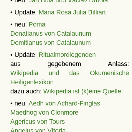
• neu:
Jan Bula und Václav Drbola
• Update:
Maria Rosa Julia Billiart
• neu:
Poma
Donatianus von Catalaunum
Domitianus von Catalaunum
• Update:
Ritualmordlegenden
aus gegebenem Anlass:
Wikipedia und das Ökumenische
Heiligenlexikon
dazu auch:
Wikipedia ist (k)eine Quelle!
• neu:
Aedh von Achard-Finglas
Maedhog von Clonmore
Agericus von Tours
Angelus von Vitoria