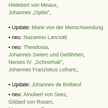
Hildebert von Meaux
,
Johannes „Opilio”
,
• Update:
Marie von der Menschwerdung
• neu:
Nazareno Lanciotti
• neu:
Theodosia
,
Johannes Swierc und Gefährten
,
Nerses IV. „Schnorhali”
,
Johannes Franziskus Lefranc
,
• Update:
Johannes de Brébeuf
• neu:
Alnobert von Seez
,
Gildard von Rouen
,