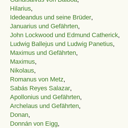
Hilarius
,
Idedeandus und seine Brüder
,
Januarius und Gefährten
,
John Lockwood und Edmund Catherick
,
Ludwig Ballejus und Ludwig Panetius
,
Maximus und Gefährten
,
Maximus
,
Nikolaus
,
Romanus von Metz
,
Sabás Reyes Salazar
,
Apollonius und Gefährten
,
Archelaus und Gefährten
,
Donan
,
Donnán von Eigg
,