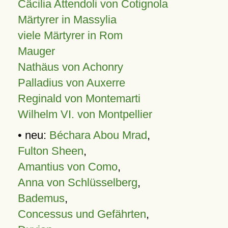
Cäcilia Attendoli von Cotignola
Märtyrer in Massylia
viele Märtyrer in Rom
Mauger
Nathäus von Achonry
Palladius von Auxerre
Reginald von Montemarti
Wilhelm VI. von Montpellier
• neu:
Béchara Abou Mrad
,
Fulton Sheen
,
Amantius von Como
,
Anna von Schlüsselberg
,
Bademus
,
Concessus und Gefährten
,