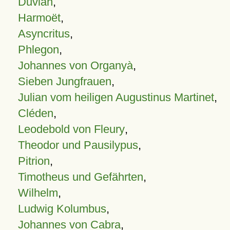
Duvian
,
Harmoët
,
Asyncritus
,
Phlegon
,
Johannes von Organyà
,
Sieben Jungfrauen
,
Julian vom heiligen Augustinus Martinet
,
Cléden
,
Leodebold von Fleury
,
Theodor und Pausilypus
,
Pitrion
,
Timotheus und Gefährten
,
Wilhelm
,
Ludwig Kolumbus
,
Johannes von Cabra
,