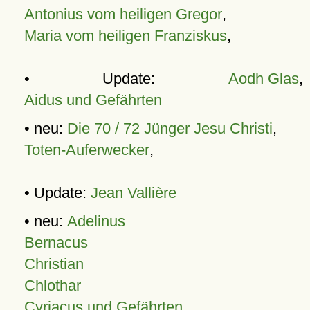
Antonius vom heiligen Gregor
,
Maria vom heiligen Franziskus
,
• Update:
Aodh Glas
,
Aidus und Gefährten
• neu:
Die 70 / 72 Jünger Jesu Christi
,
Toten-Auferwecker
,
• Update:
Jean Vallière
• neu:
Adelinus
Bernacus
Christian
Chlothar
Cyriacus und Gefährten