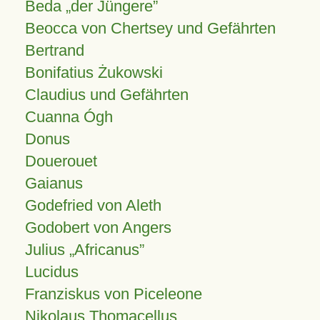
Beda „der Jüngere”
Beocca von Chertsey und Gefährten
Bertrand
Bonifatius Żukowski
Claudius und Gefährten
Cuanna Ógh
Donus
Douerouet
Gaianus
Godefried von Aleth
Godobert von Angers
Julius
Africanus
Lucidus
Franziskus von Piceleone
Nikolaus Thomacellus