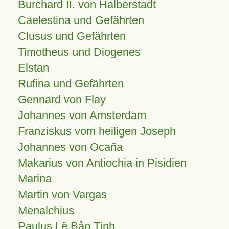
Burchard II. von Halberstadt
Caelestina und Gefährten
Clusus und Gefährten
Timotheus und Diogenes
Elstan
Rufina und Gefährten
Gennard von Flay
Johannes von Amsterdam
Franziskus vom heiligen Joseph
Johannes von Ocaña
Makarius von Antiochia in Pisidien
Marina
Martin von Vargas
Menalchius
Paulus Lê Bảo Tịnh