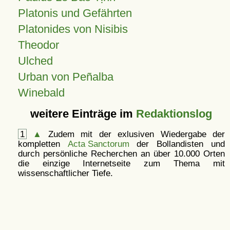
Platonis und Gefährten
Platonides von Nisibis
Theodor
Ulched
Urban von Peñalba
Winebald
weitere Einträge im
Redaktionslog
1
▲
Zudem mit der exlusiven Wiedergabe der
kompletten
Acta Sanctorum
der Bollandisten und
durch persönliche Recherchen an über 10.000 Orten
die einzige Internetseite zum Thema mit
wissenschaftlicher Tiefe.