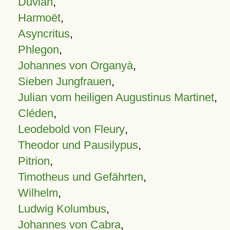
Duvian
,
Harmoët
,
Asyncritus
,
Phlegon
,
Johannes von Organyà
,
Sieben Jungfrauen
,
Julian vom heiligen Augustinus Martinet
,
Cléden
,
Leodebold von Fleury
,
Theodor und Pausilypus
,
Pitrion
,
Timotheus und Gefährten
,
Wilhelm
,
Ludwig Kolumbus
,
Johannes von Cabra
,