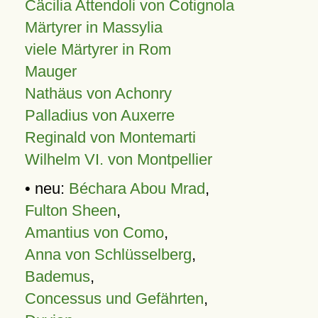
Cäcilia Attendoli von Cotignola
Märtyrer in Massylia
viele Märtyrer in Rom
Mauger
Nathäus von Achonry
Palladius von Auxerre
Reginald von Montemarti
Wilhelm VI. von Montpellier
• neu:
Béchara Abou Mrad
,
Fulton Sheen
,
Amantius von Como
,
Anna von Schlüsselberg
,
Bademus
,
Concessus und Gefährten
,