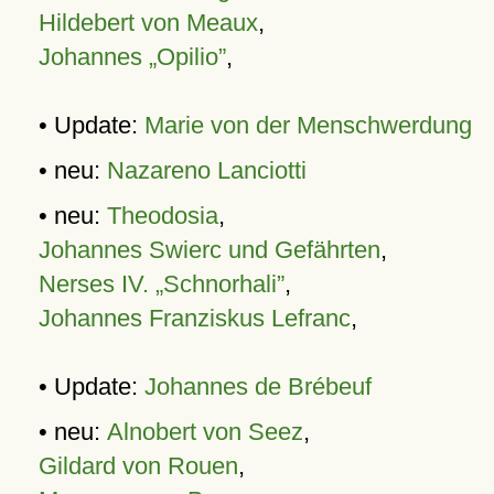
Hildebert von Meaux
,
Johannes „Opilio”
,
• Update:
Marie von der Menschwerdung
• neu:
Nazareno Lanciotti
• neu:
Theodosia
,
Johannes Swierc und Gefährten
,
Nerses IV. „Schnorhali”
,
Johannes Franziskus Lefranc
,
• Update:
Johannes de Brébeuf
• neu:
Alnobert von Seez
,
Gildard von Rouen
,