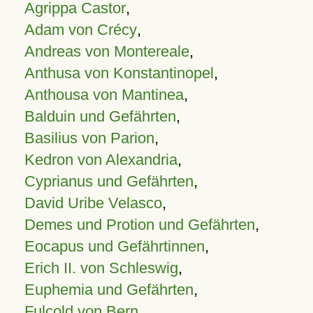
Agrippa Castor
,
Adam von Crécy
,
Andreas von Montereale
,
Anthusa von Konstantinopel
,
Anthousa von Mantinea
,
Balduin und Gefährten
,
Basilius von Parion
,
Kedron von Alexandria
,
Cyprianus und Gefährten
,
David Uribe Velasco
,
Demes und Protion und Gefährten
,
Eocapus und Gefährtinnen
,
Erich II. von Schleswig
,
Euphemia und Gefährten
,
Fulcold von Bern
,