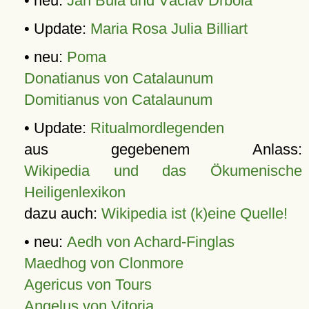
• neu:
Jan Bula und Václav Drbola
• Update:
Maria Rosa Julia Billiart
• neu:
Poma
Donatianus von Catalaunum
Domitianus von Catalaunum
• Update:
Ritualmordlegenden
aus gegebenem Anlass:
Wikipedia und das Ökumenische
Heiligenlexikon
dazu auch:
Wikipedia ist (k)eine Quelle!
• neu:
Aedh von Achard-Finglas
Maedhog von Clonmore
Agericus von Tours
Angelus von Vitoria