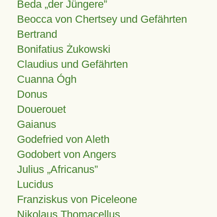
Beda „der Jüngere”
Beocca von Chertsey und Gefährten
Bertrand
Bonifatius Żukowski
Claudius und Gefährten
Cuanna Ógh
Donus
Douerouet
Gaianus
Godefried von Aleth
Godobert von Angers
Julius
Africanus
Lucidus
Franziskus von Piceleone
Nikolaus Thomacellus