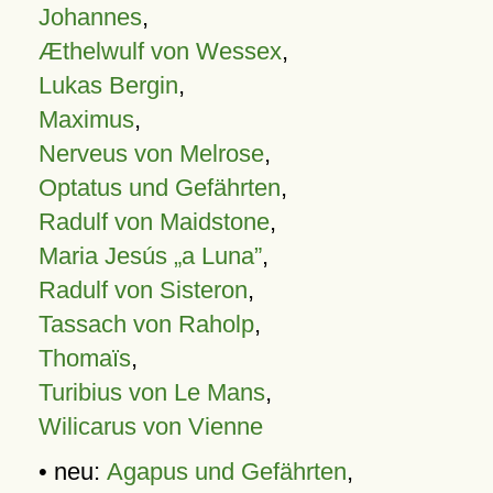
Johannes
,
Æthelwulf von Wessex
,
Lukas Bergin
,
Maximus
,
Nerveus von Melrose
,
Optatus und Gefährten
,
Radulf von Maidstone
,
Maria Jesús „a Luna”
,
Radulf von Sisteron
,
Tassach von Raholp
,
Thomaïs
,
Turibius von Le Mans
,
Wilicarus von Vienne
• neu:
Agapus und Gefährten
,