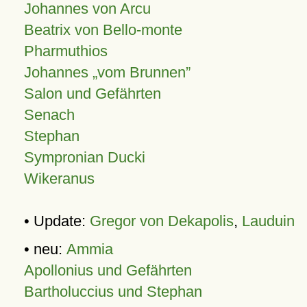
Johannes von Arcu
Beatrix von Bello-monte
Pharmuthios
Johannes
vom Brunnen
Salon und Gefährten
Senach
Stephan
Sympronian Ducki
Wikeranus
• Update:
Gregor von Dekapolis
,
Lauduin
• neu:
Ammia
Apollonius und Gefährten
Bartholuccius und Stephan