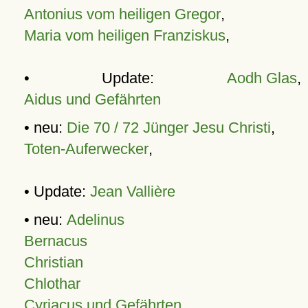
Antonius vom heiligen Gregor
,
Maria vom heiligen Franziskus
,
• Update:
Aodh Glas
,
Aidus und Gefährten
• neu:
Die 70 / 72 Jünger Jesu Christi
,
Toten-Auferwecker
,
• Update:
Jean Vallière
• neu:
Adelinus
Bernacus
Christian
Chlothar
Cyriacus und Gefährten