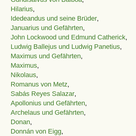
Hilarius
,
Idedeandus und seine Brüder
,
Januarius und Gefährten
,
John Lockwood und Edmund Catherick
,
Ludwig Ballejus und Ludwig Panetius
,
Maximus und Gefährten
,
Maximus
,
Nikolaus
,
Romanus von Metz
,
Sabás Reyes Salazar
,
Apollonius und Gefährten
,
Archelaus und Gefährten
,
Donan
,
Donnán von Eigg
,