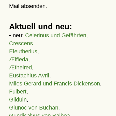
Mail absenden.
Aktuell und neu:
• neu:
Celerinus und Gefährten
,
Crescens
Eleutherius
,
Ælfleda
,
Æthelred
,
Eustachius Avril
,
Miles Gerard und Francis Dickenson
,
Fulbert
,
Gilduin
,
Giunoc von Buchan
,
Gundisalvus von Balboa
,