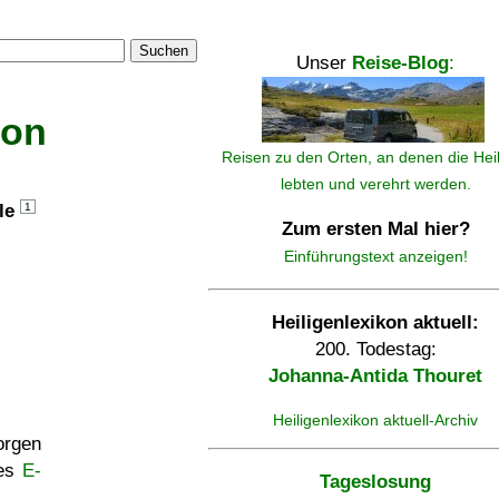
Suchen
Unser
Reise-Blog
:
kon
Reisen zu den Orten, an denen die Hei
lebten und verehrt werden.
lle
1
Zum ersten Mal hier?
Einführungstext anzeigen!
Heiligenlexikon aktuell:
200. Todestag:
Johanna-Antida Thouret
Heiligenlexikon aktuell-Archiv
rgen
ses
E-
Tageslosung