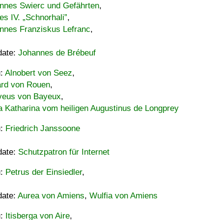
nnes Swierc und Gefährten
,
es IV. „Schnorhali”
,
nnes Franziskus Lefranc
,
date:
Johannes de Brébeuf
u:
Alnobert von Seez
,
ard von Rouen
,
eus von Bayeux
,
a Katharina vom heiligen Augustinus de Longprey
u:
Friedrich Janssoone
date:
Schutzpatron für Internet
u:
Petrus der Einsiedler
,
date:
Aurea von Amiens
,
Wulfia von Amiens
u:
Itisberga von Aire
,