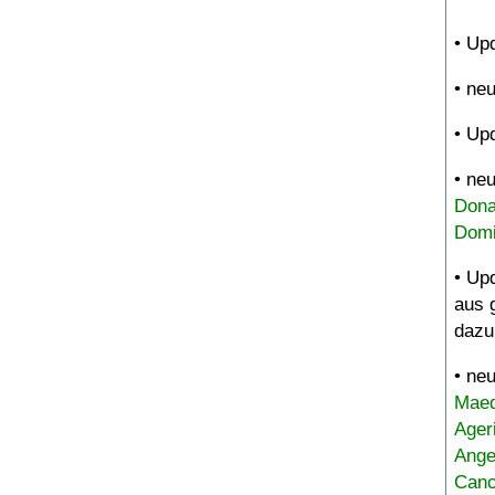
• Up
• ne
• Up
• ne
Dona
Domi
• Up
aus 
dazu
• ne
Maed
Ager
Ange
Canc