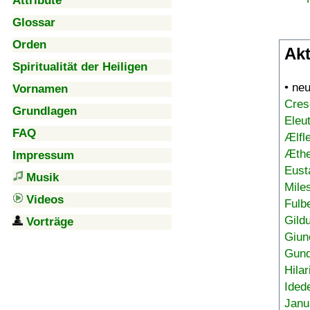
Attribute
Glossar
Orden
Akt
Spiritualität der Heiligen
• ne
Vornamen
Cres
Grundlagen
Eleu
FAQ
Ælfl
Æthe
Impressum
Eust
Musik
Mile
Videos
Fulb
Gild
Vorträge
Giun
Gund
Hilar
Ided
Janu