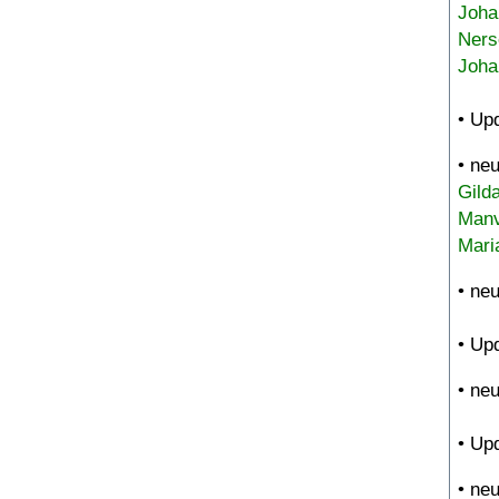
Joha
Ners
Joha
• Up
• ne
Gild
Manv
Mari
• ne
• Up
• ne
• Up
• ne