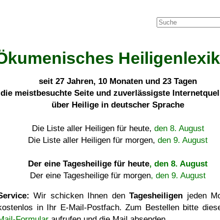
Ökumenisches Heiligenlexi
seit
27 Jahren, 10 Monaten und 23 Tagen
die meistbesuchte Seite und zuverlässigste Internetque
über Heilige in deutscher Sprache
Die Liste aller Heiligen für heute,
den 8. August
Die Liste aller Heiligen für morgen,
den 9. August
Der eine Tagesheilige für heute
, den 8. August
Der eine Tagesheilige für morgen
, den 9. August
Service:
Wir schicken Ihnen den
Tagesheiligen
jeden Mo
kostenlos in Ihr E-Mail-Postfach. Zum Bestellen bitte die
Mail-Formular
aufrufen und die Mail absenden.