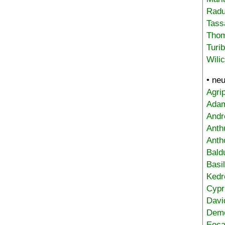
Radu
Tass
Tho
Turi
Wili
• ne
Agri
Adam
Andr
Anth
Anth
Bald
Basi
Kedr
Cypr
Davi
Deme
Eoca