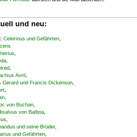
uell und neu:
u:
Celerinus und Gefährten
,
cens
therius
,
eda
,
lred
,
achius Avril
,
s Gerard und Francis Dickenson
,
ert
,
uin
,
oc von Buchan
,
isalvus von Balboa
,
ius
,
eandus und seine Brüder
,
arius und Gefährten
,