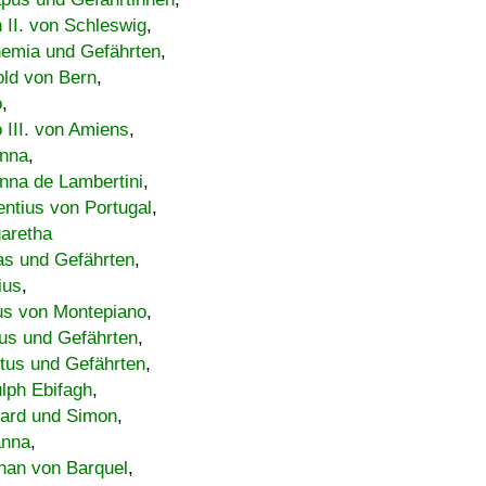
h II. von Schleswig
,
emia und Gefährten
,
old von Bern
,
o
,
 III. von Amiens
,
nna
,
nna de Lambertini
,
entius von Portugal
,
aretha
s und Gefährten
,
ius
,
us von Montepiano
,
us und Gefährten
,
tus und Gefährten
,
lph Ebifagh
,
ard und Simon
,
anna
,
han von Barquel
,