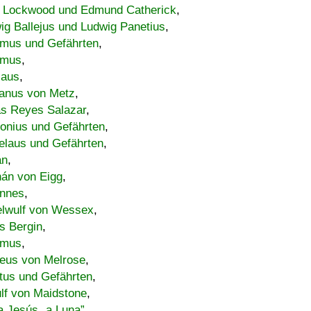
 Lockwood und Edmund Catherick
,
ig Ballejus und Ludwig Panetius
,
mus und Gefährten
,
imus
,
laus
,
nus von Metz
,
s Reyes Salazar
,
lonius und Gefährten
,
elaus und Gefährten
,
an
,
án von Eigg
,
nnes
,
lwulf von Wessex
,
s Bergin
,
imus
,
eus von Melrose
,
tus und Gefährten
,
lf von Maidstone
,
a Jesús „a Luna”
,