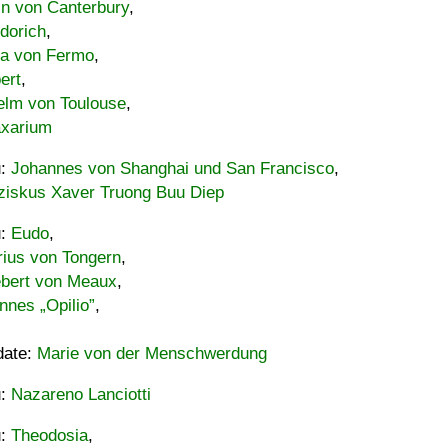
in von Canterbury
,
dorich
,
ia von Fermo
,
ert
,
elm von Toulouse
,
xarium
u:
Johannes von Shanghai und San Francisco
,
ziskus Xaver Truong Buu Diep
u:
Eudo
,
rius von Tongern
,
ebert von Meaux
,
nnes „Opilio”
,
date:
Marie von der Menschwerdung
u:
Nazareno Lanciotti
u:
Theodosia
,