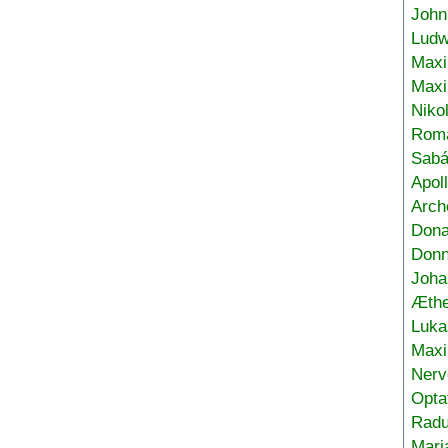
John
Ludw
Maxi
Max
Niko
Roma
Sabá
Apol
Arch
Don
Donn
Joha
Æthe
Luka
Max
Nerv
Opta
Radu
Mari