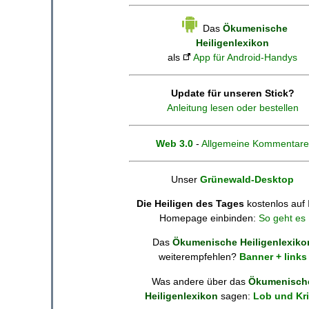
Das
Ökumenische
Heiligenlexikon
als
App für Android-Handys
Update für unseren Stick?
Anleitung lesen oder bestellen
Web 3.0
-
Allgemeine Kommentare
Unser
Grünewald-Desktop
Die Heiligen des Tages
kostenlos auf 
Homepage einbinden:
So geht es
Das
Ökumenische Heiligenlexiko
weiterempfehlen?
Banner + links
Was andere über das
Ökumenisch
Heiligenlexikon
sagen:
Lob und Kri