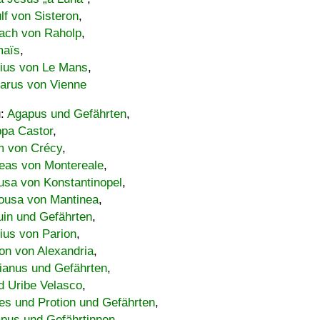
lf von Sisteron
,
ach von Raholp
,
maïs
,
bius von Le Mans
,
carus von Vienne
u:
Agapus und Gefährten
,
ppa Castor
,
 von Crécy
,
eas von Montereale
,
usa von Konstantinopel
,
ousa von Mantinea
,
uin und Gefährten
,
lius von Parion
,
on von Alexandria
,
ianus und Gefährten
,
d Uribe Velasco
,
s und Protion und Gefährten
,
pus und Gefährtinnen
,