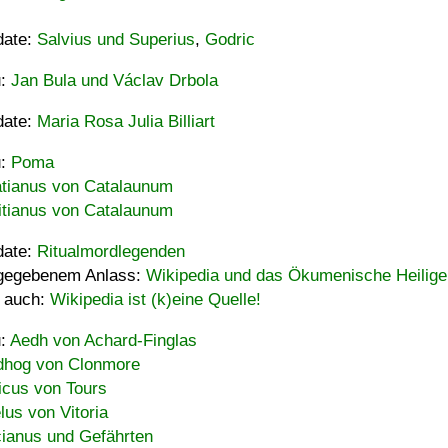
date:
Salvius und Superius
,
Godric
u:
Jan Bula und Václav Drbola
date:
Maria Rosa Julia Billiart
u:
Poma
tianus von Catalaunum
tianus von Catalaunum
date:
Ritualmordlegenden
gegebenem Anlass:
Wikipedia und das Ökumenische Heilige
 auch:
Wikipedia ist (k)eine Quelle!
u:
Aedh von Achard-Finglas
hog von Clonmore
icus von Tours
lus von Vitoria
ianus und Gefährten