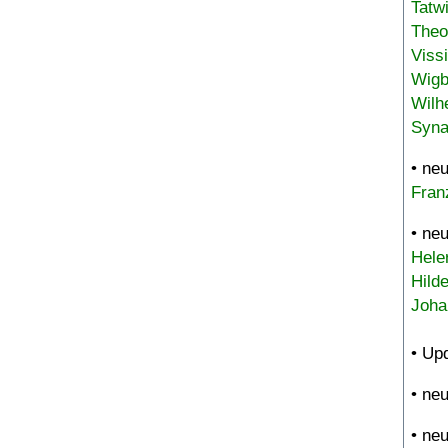
Tatw
Theo
Viss
Wigb
Wilh
Syna
• ne
Fran
• ne
Hele
Hild
Joha
• Up
• ne
• ne