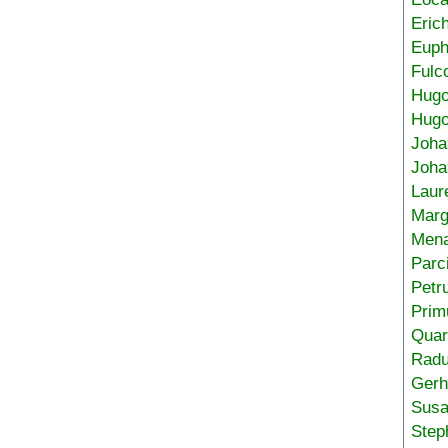
Eric
Euph
Fulc
Hug
Hugo
Joha
Joha
Laur
Marg
Mena
Parc
Petr
Prim
Quar
Radu
Gerh
Sus
Step