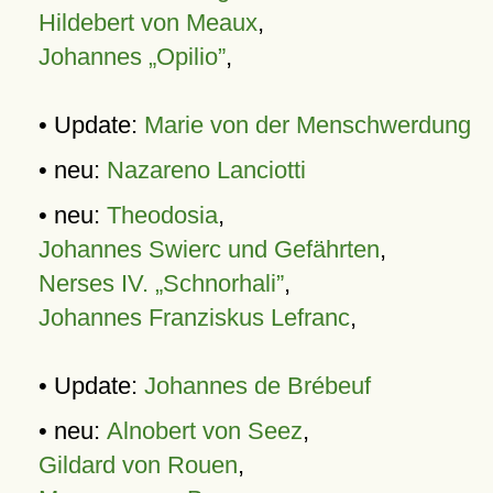
Hildebert von Meaux
,
Johannes „Opilio”
,
• Update:
Marie von der Menschwerdung
• neu:
Nazareno Lanciotti
• neu:
Theodosia
,
Johannes Swierc und Gefährten
,
Nerses IV. „Schnorhali”
,
Johannes Franziskus Lefranc
,
• Update:
Johannes de Brébeuf
• neu:
Alnobert von Seez
,
Gildard von Rouen
,