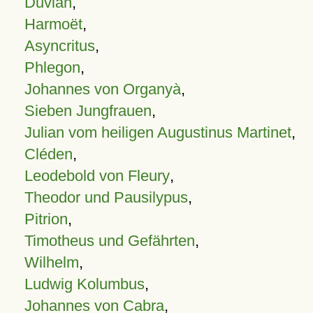
Duvian
,
Harmoët
,
Asyncritus
,
Phlegon
,
Johannes von Organyà
,
Sieben Jungfrauen
,
Julian vom heiligen Augustinus Martinet
,
Cléden
,
Leodebold von Fleury
,
Theodor und Pausilypus
,
Pitrion
,
Timotheus und Gefährten
,
Wilhelm
,
Ludwig Kolumbus
,
Johannes von Cabra
,