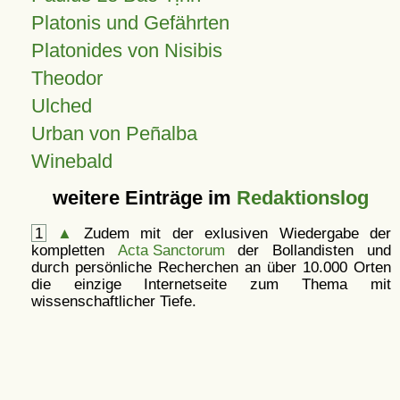
Platonis und Gefährten
Platonides von Nisibis
Theodor
Ulched
Urban von Peñalba
Winebald
weitere Einträge im
Redaktionslog
1
▲
Zudem mit der exlusiven Wiedergabe der
kompletten
Acta Sanctorum
der Bollandisten und
durch persönliche Recherchen an über 10.000 Orten
die einzige Internetseite zum Thema mit
wissenschaftlicher Tiefe.