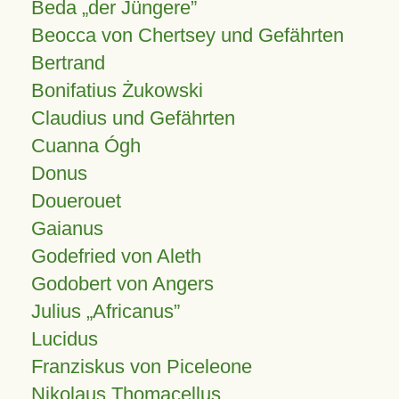
Beda „der Jüngere”
Beocca von Chertsey und Gefährten
Bertrand
Bonifatius Żukowski
Claudius und Gefährten
Cuanna Ógh
Donus
Douerouet
Gaianus
Godefried von Aleth
Godobert von Angers
Julius
Africanus
Lucidus
Franziskus von Piceleone
Nikolaus Thomacellus