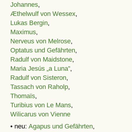
Johannes
,
Æthelwulf von Wessex
,
Lukas Bergin
,
Maximus
,
Nerveus von Melrose
,
Optatus und Gefährten
,
Radulf von Maidstone
,
Maria Jesús „a Luna”
,
Radulf von Sisteron
,
Tassach von Raholp
,
Thomaïs
,
Turibius von Le Mans
,
Wilicarus von Vienne
• neu:
Agapus und Gefährten
,