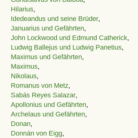
Hilarius
,
Idedeandus und seine Brüder
,
Januarius und Gefährten
,
John Lockwood und Edmund Catherick
,
Ludwig Ballejus und Ludwig Panetius
,
Maximus und Gefährten
,
Maximus
,
Nikolaus
,
Romanus von Metz
,
Sabás Reyes Salazar
,
Apollonius und Gefährten
,
Archelaus und Gefährten
,
Donan
,
Donnán von Eigg
,