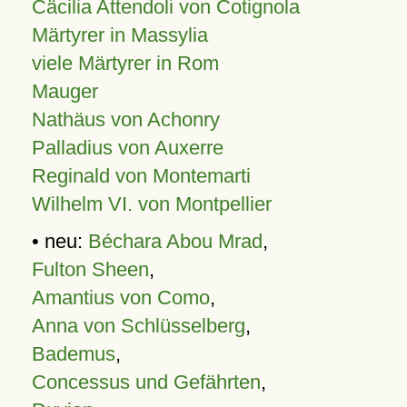
Cäcilia Attendoli von Cotignola
Märtyrer in Massylia
viele Märtyrer in Rom
Mauger
Nathäus von Achonry
Palladius von Auxerre
Reginald von Montemarti
Wilhelm VI. von Montpellier
• neu:
Béchara Abou Mrad
,
Fulton Sheen
,
Amantius von Como
,
Anna von Schlüsselberg
,
Bademus
,
Concessus und Gefährten
,