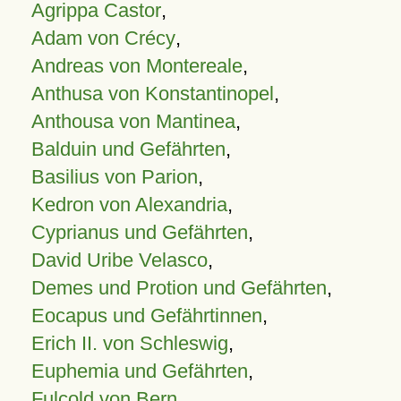
Agrippa Castor
,
Adam von Crécy
,
Andreas von Montereale
,
Anthusa von Konstantinopel
,
Anthousa von Mantinea
,
Balduin und Gefährten
,
Basilius von Parion
,
Kedron von Alexandria
,
Cyprianus und Gefährten
,
David Uribe Velasco
,
Demes und Protion und Gefährten
,
Eocapus und Gefährtinnen
,
Erich II. von Schleswig
,
Euphemia und Gefährten
,
Fulcold von Bern
,