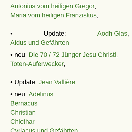
Antonius vom heiligen Gregor
,
Maria vom heiligen Franziskus
,
• Update:
Aodh Glas
,
Aidus und Gefährten
• neu:
Die 70 / 72 Jünger Jesu Christi
,
Toten-Auferwecker
,
• Update:
Jean Vallière
• neu:
Adelinus
Bernacus
Christian
Chlothar
Cyriacus und Gefährten