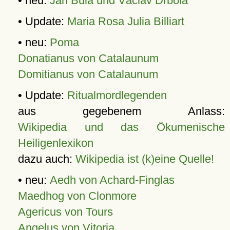
• neu:
Jan Bula und Václav Drbola
• Update:
Maria Rosa Julia Billiart
• neu:
Poma
Donatianus von Catalaunum
Domitianus von Catalaunum
• Update:
Ritualmordlegenden
aus gegebenem Anlass:
Wikipedia und das Ökumenische
Heiligenlexikon
dazu auch:
Wikipedia ist (k)eine Quelle!
• neu:
Aedh von Achard-Finglas
Maedhog von Clonmore
Agericus von Tours
Angelus von Vitoria