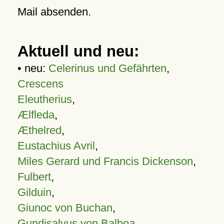
Mail absenden.
Aktuell und neu:
• neu:
Celerinus und Gefährten
,
Crescens
Eleutherius
,
Ælfleda
,
Æthelred
,
Eustachius Avril
,
Miles Gerard und Francis Dickenson
,
Fulbert
,
Gilduin
,
Giunoc von Buchan
,
Gundisalvus von Balboa
,