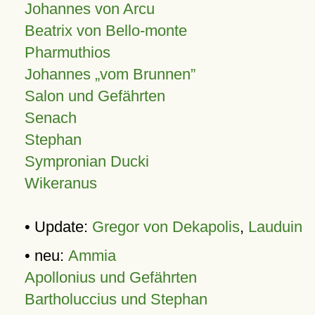
Johannes von Arcu
Beatrix von Bello-monte
Pharmuthios
Johannes
vom Brunnen
Salon und Gefährten
Senach
Stephan
Sympronian Ducki
Wikeranus
• Update:
Gregor von Dekapolis
,
Lauduin
• neu:
Ammia
Apollonius und Gefährten
Bartholuccius und Stephan