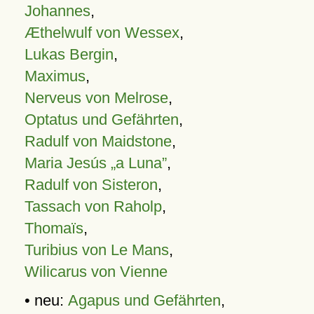
Johannes
,
Æthelwulf von Wessex
,
Lukas Bergin
,
Maximus
,
Nerveus von Melrose
,
Optatus und Gefährten
,
Radulf von Maidstone
,
Maria Jesús „a Luna”
,
Radulf von Sisteron
,
Tassach von Raholp
,
Thomaïs
,
Turibius von Le Mans
,
Wilicarus von Vienne
• neu:
Agapus und Gefährten
,