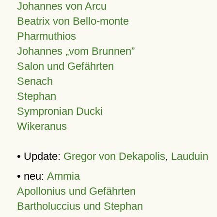
Johannes von Arcu
Beatrix von Bello-monte
Pharmuthios
Johannes
vom Brunnen
Salon und Gefährten
Senach
Stephan
Sympronian Ducki
Wikeranus
• Update:
Gregor von Dekapolis
,
Lauduin
• neu:
Ammia
Apollonius und Gefährten
Bartholuccius und Stephan