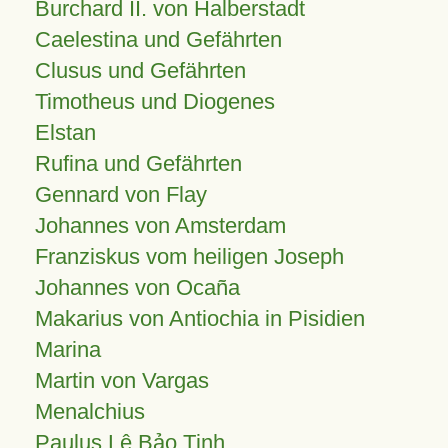
Burchard II. von Halberstadt
Caelestina und Gefährten
Clusus und Gefährten
Timotheus und Diogenes
Elstan
Rufina und Gefährten
Gennard von Flay
Johannes von Amsterdam
Franziskus vom heiligen Joseph
Johannes von Ocaña
Makarius von Antiochia in Pisidien
Marina
Martin von Vargas
Menalchius
Paulus Lê Bảo Tịnh