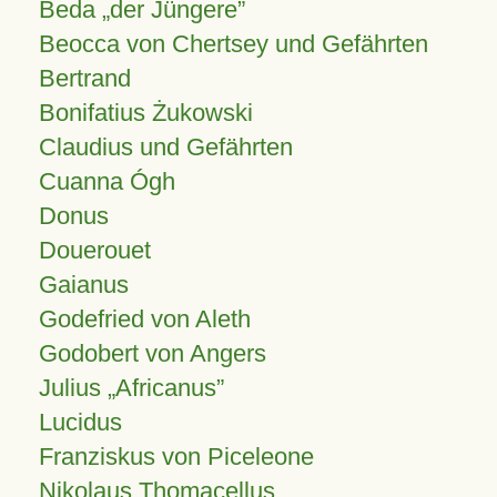
Beda „der Jüngere”
Beocca von Chertsey und Gefährten
Bertrand
Bonifatius Żukowski
Claudius und Gefährten
Cuanna Ógh
Donus
Douerouet
Gaianus
Godefried von Aleth
Godobert von Angers
Julius
Africanus
Lucidus
Franziskus von Piceleone
Nikolaus Thomacellus