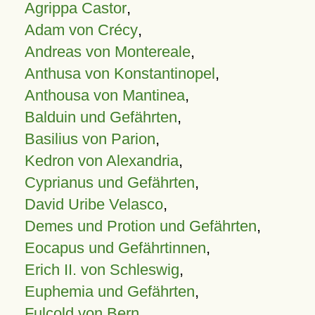
Agrippa Castor
,
Adam von Crécy
,
Andreas von Montereale
,
Anthusa von Konstantinopel
,
Anthousa von Mantinea
,
Balduin und Gefährten
,
Basilius von Parion
,
Kedron von Alexandria
,
Cyprianus und Gefährten
,
David Uribe Velasco
,
Demes und Protion und Gefährten
,
Eocapus und Gefährtinnen
,
Erich II. von Schleswig
,
Euphemia und Gefährten
,
Fulcold von Bern
,