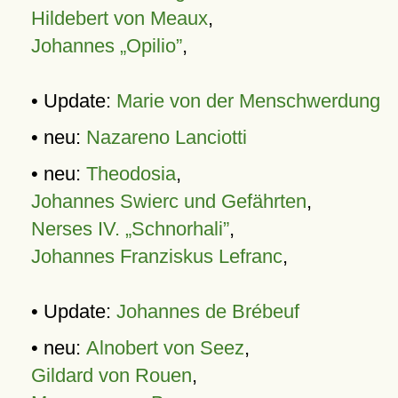
Hildebert von Meaux
,
Johannes „Opilio”
,
• Update:
Marie von der Menschwerdung
• neu:
Nazareno Lanciotti
• neu:
Theodosia
,
Johannes Swierc und Gefährten
,
Nerses IV. „Schnorhali”
,
Johannes Franziskus Lefranc
,
• Update:
Johannes de Brébeuf
• neu:
Alnobert von Seez
,
Gildard von Rouen
,