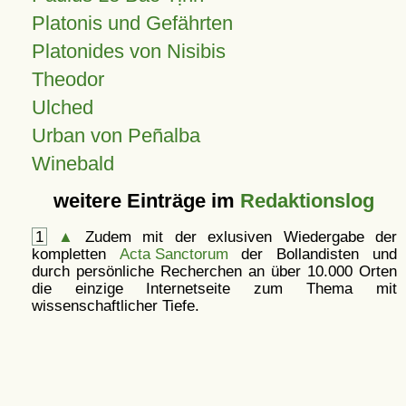
Platonis und Gefährten
Platonides von Nisibis
Theodor
Ulched
Urban von Peñalba
Winebald
weitere Einträge im
Redaktionslog
1
▲
Zudem mit der exlusiven Wiedergabe der
kompletten
Acta Sanctorum
der Bollandisten und
durch persönliche Recherchen an über 10.000 Orten
die einzige Internetseite zum Thema mit
wissenschaftlicher Tiefe.