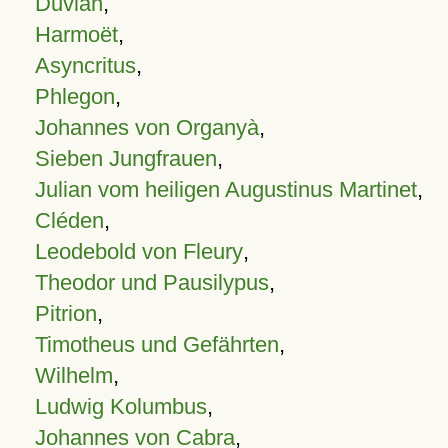
Duvian
,
Harmoët
,
Asyncritus
,
Phlegon
,
Johannes von Organyà
,
Sieben Jungfrauen
,
Julian vom heiligen Augustinus Martinet
,
Cléden
,
Leodebold von Fleury
,
Theodor und Pausilypus
,
Pitrion
,
Timotheus und Gefährten
,
Wilhelm
,
Ludwig Kolumbus
,
Johannes von Cabra
,