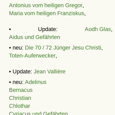
Antonius vom heiligen Gregor
,
Maria vom heiligen Franziskus
,
• Update:
Aodh Glas
,
Aidus und Gefährten
• neu:
Die 70 / 72 Jünger Jesu Christi
,
Toten-Auferwecker
,
• Update:
Jean Vallière
• neu:
Adelinus
Bernacus
Christian
Chlothar
Cyriacus und Gefährten