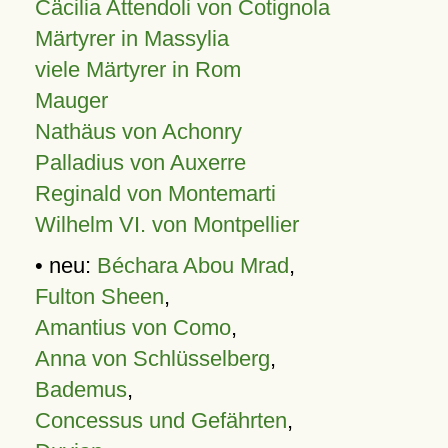
Cäcilia Attendoli von Cotignola
Märtyrer in Massylia
viele Märtyrer in Rom
Mauger
Nathäus von Achonry
Palladius von Auxerre
Reginald von Montemarti
Wilhelm VI. von Montpellier
• neu:
Béchara Abou Mrad
,
Fulton Sheen
,
Amantius von Como
,
Anna von Schlüsselberg
,
Bademus
,
Concessus und Gefährten
,