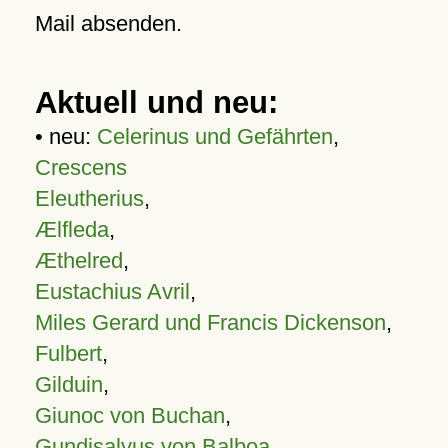
Mail absenden.
Aktuell und neu:
• neu:
Celerinus und Gefährten
,
Crescens
Eleutherius
,
Ælfleda
,
Æthelred
,
Eustachius Avril
,
Miles Gerard und Francis Dickenson
,
Fulbert
,
Gilduin
,
Giunoc von Buchan
,
Gundisalvus von Balboa
,