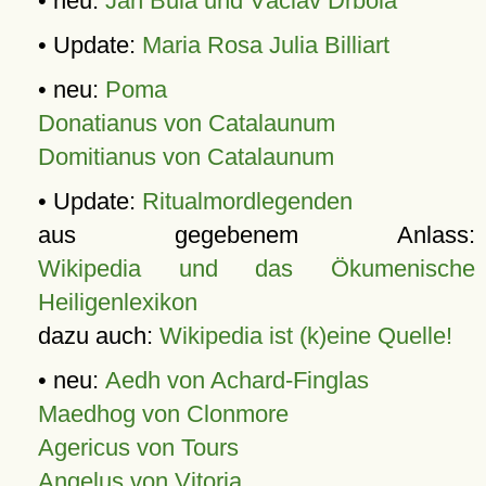
• neu:
Jan Bula und Václav Drbola
• Update:
Maria Rosa Julia Billiart
• neu:
Poma
Donatianus von Catalaunum
Domitianus von Catalaunum
• Update:
Ritualmordlegenden
aus gegebenem Anlass:
Wikipedia und das Ökumenische
Heiligenlexikon
dazu auch:
Wikipedia ist (k)eine Quelle!
• neu:
Aedh von Achard-Finglas
Maedhog von Clonmore
Agericus von Tours
Angelus von Vitoria