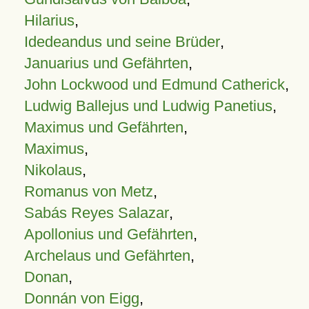
Hilarius
,
Idedeandus und seine Brüder
,
Januarius und Gefährten
,
John Lockwood und Edmund Catherick
,
Ludwig Ballejus und Ludwig Panetius
,
Maximus und Gefährten
,
Maximus
,
Nikolaus
,
Romanus von Metz
,
Sabás Reyes Salazar
,
Apollonius und Gefährten
,
Archelaus und Gefährten
,
Donan
,
Donnán von Eigg
,