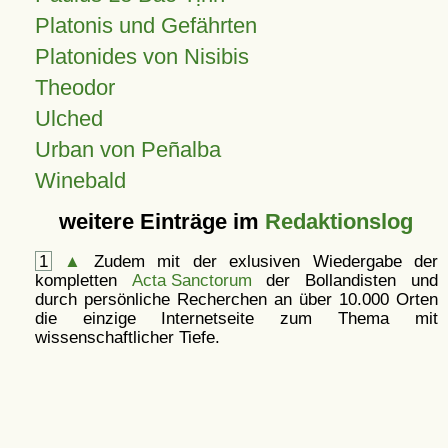
Platonis und Gefährten
Platonides von Nisibis
Theodor
Ulched
Urban von Peñalba
Winebald
weitere Einträge im
Redaktionslog
1
▲
Zudem mit der exlusiven Wiedergabe der
kompletten
Acta Sanctorum
der Bollandisten und
durch persönliche Recherchen an über 10.000 Orten
die einzige Internetseite zum Thema mit
wissenschaftlicher Tiefe.