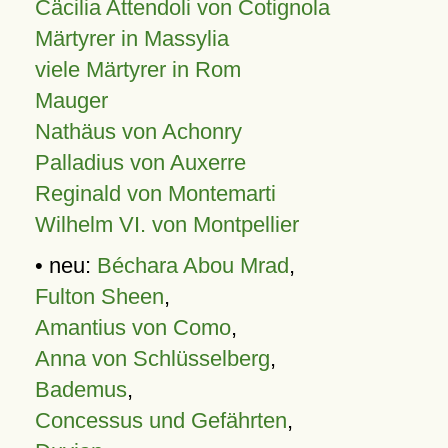
Cäcilia Attendoli von Cotignola
Märtyrer in Massylia
viele Märtyrer in Rom
Mauger
Nathäus von Achonry
Palladius von Auxerre
Reginald von Montemarti
Wilhelm VI. von Montpellier
• neu:
Béchara Abou Mrad
,
Fulton Sheen
,
Amantius von Como
,
Anna von Schlüsselberg
,
Bademus
,
Concessus und Gefährten
,