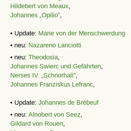
Hildebert von Meaux
,
Johannes „Opilio”
,
• Update:
Marie von der Menschwerdung
• neu:
Nazareno Lanciotti
• neu:
Theodosia
,
Johannes Swierc und Gefährten
,
Nerses IV. „Schnorhali”
,
Johannes Franziskus Lefranc
,
• Update:
Johannes de Brébeuf
• neu:
Alnobert von Seez
,
Gildard von Rouen
,