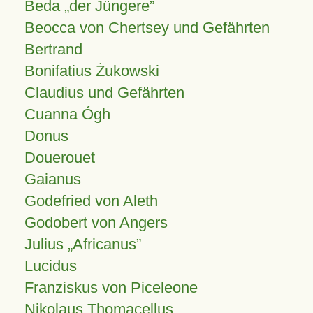
Beda „der Jüngere”
Beocca von Chertsey und Gefährten
Bertrand
Bonifatius Żukowski
Claudius und Gefährten
Cuanna Ógh
Donus
Douerouet
Gaianus
Godefried von Aleth
Godobert von Angers
Julius
Africanus
Lucidus
Franziskus von Piceleone
Nikolaus Thomacellus