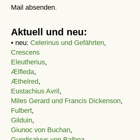
Mail absenden.
Aktuell und neu:
• neu:
Celerinus und Gefährten
,
Crescens
Eleutherius
,
Ælfleda
,
Æthelred
,
Eustachius Avril
,
Miles Gerard und Francis Dickenson
,
Fulbert
,
Gilduin
,
Giunoc von Buchan
,
Gundisalvus von Balboa
,