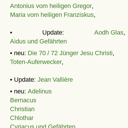
Antonius vom heiligen Gregor
,
Maria vom heiligen Franziskus
,
• Update:
Aodh Glas
,
Aidus und Gefährten
• neu:
Die 70 / 72 Jünger Jesu Christi
,
Toten-Auferwecker
,
• Update:
Jean Vallière
• neu:
Adelinus
Bernacus
Christian
Chlothar
Cyriacus und Gefährten