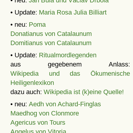
• neu:
Jan Bula und Václav Drbola
• Update:
Maria Rosa Julia Billiart
• neu:
Poma
Donatianus von Catalaunum
Domitianus von Catalaunum
• Update:
Ritualmordlegenden
aus gegebenem Anlass:
Wikipedia und das Ökumenische
Heiligenlexikon
dazu auch:
Wikipedia ist (k)eine Quelle!
• neu:
Aedh von Achard-Finglas
Maedhog von Clonmore
Agericus von Tours
Angelus von Vitoria