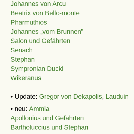
Johannes von Arcu
Beatrix von Bello-monte
Pharmuthios
Johannes
vom Brunnen
Salon und Gefährten
Senach
Stephan
Sympronian Ducki
Wikeranus
• Update:
Gregor von Dekapolis
,
Lauduin
• neu:
Ammia
Apollonius und Gefährten
Bartholuccius und Stephan