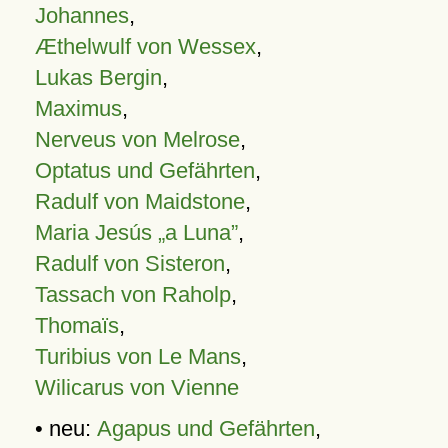
Johannes
,
Æthelwulf von Wessex
,
Lukas Bergin
,
Maximus
,
Nerveus von Melrose
,
Optatus und Gefährten
,
Radulf von Maidstone
,
Maria Jesús „a Luna”
,
Radulf von Sisteron
,
Tassach von Raholp
,
Thomaïs
,
Turibius von Le Mans
,
Wilicarus von Vienne
• neu:
Agapus und Gefährten
,