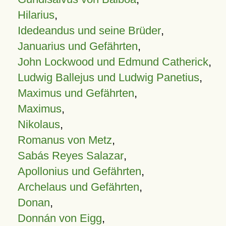
Hilarius
,
Idedeandus und seine Brüder
,
Januarius und Gefährten
,
John Lockwood und Edmund Catherick
,
Ludwig Ballejus und Ludwig Panetius
,
Maximus und Gefährten
,
Maximus
,
Nikolaus
,
Romanus von Metz
,
Sabás Reyes Salazar
,
Apollonius und Gefährten
,
Archelaus und Gefährten
,
Donan
,
Donnán von Eigg
,