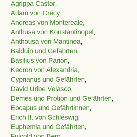
Agrippa Castor
,
Adam von Crécy
,
Andreas von Montereale
,
Anthusa von Konstantinopel
,
Anthousa von Mantinea
,
Balduin und Gefährten
,
Basilius von Parion
,
Kedron von Alexandria
,
Cyprianus und Gefährten
,
David Uribe Velasco
,
Demes und Protion und Gefährten
,
Eocapus und Gefährtinnen
,
Erich II. von Schleswig
,
Euphemia und Gefährten
,
Fulcold von Bern
,