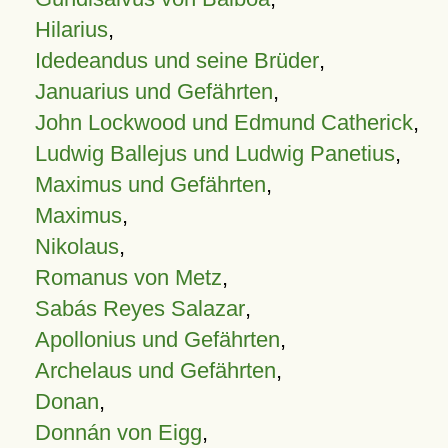
Hilarius
,
Idedeandus und seine Brüder
,
Januarius und Gefährten
,
John Lockwood und Edmund Catherick
,
Ludwig Ballejus und Ludwig Panetius
,
Maximus und Gefährten
,
Maximus
,
Nikolaus
,
Romanus von Metz
,
Sabás Reyes Salazar
,
Apollonius und Gefährten
,
Archelaus und Gefährten
,
Donan
,
Donnán von Eigg
,