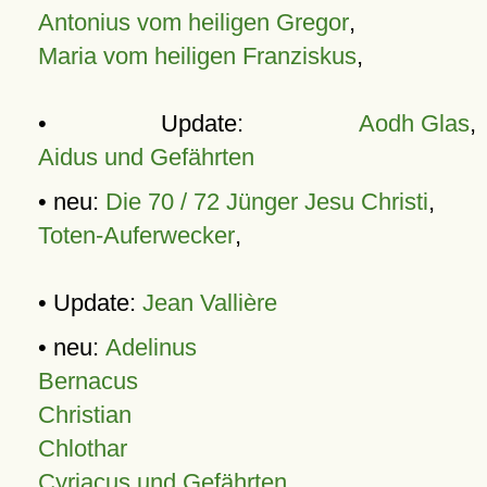
Antonius vom heiligen Gregor
,
Maria vom heiligen Franziskus
,
• Update:
Aodh Glas
,
Aidus und Gefährten
• neu:
Die 70 / 72 Jünger Jesu Christi
,
Toten-Auferwecker
,
• Update:
Jean Vallière
• neu:
Adelinus
Bernacus
Christian
Chlothar
Cyriacus und Gefährten