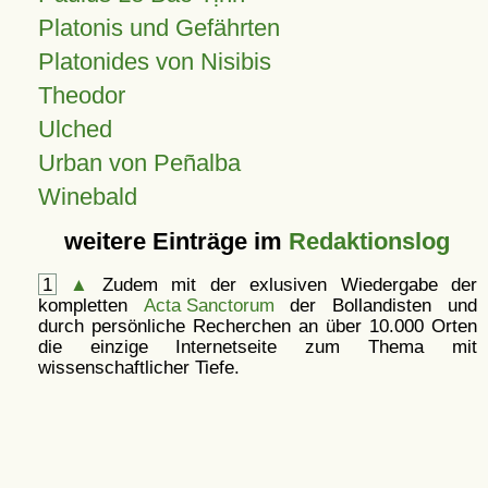
Platonis und Gefährten
Platonides von Nisibis
Theodor
Ulched
Urban von Peñalba
Winebald
weitere Einträge im
Redaktionslog
1
▲
Zudem mit der exlusiven Wiedergabe der
kompletten
Acta Sanctorum
der Bollandisten und
durch persönliche Recherchen an über 10.000 Orten
die einzige Internetseite zum Thema mit
wissenschaftlicher Tiefe.