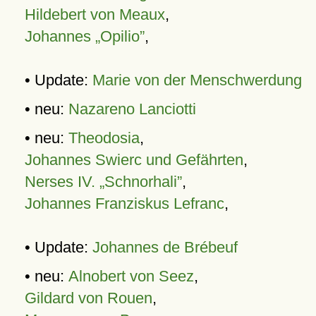
Hildebert von Meaux
,
Johannes „Opilio”
,
• Update:
Marie von der Menschwerdung
• neu:
Nazareno Lanciotti
• neu:
Theodosia
,
Johannes Swierc und Gefährten
,
Nerses IV. „Schnorhali”
,
Johannes Franziskus Lefranc
,
• Update:
Johannes de Brébeuf
• neu:
Alnobert von Seez
,
Gildard von Rouen
,