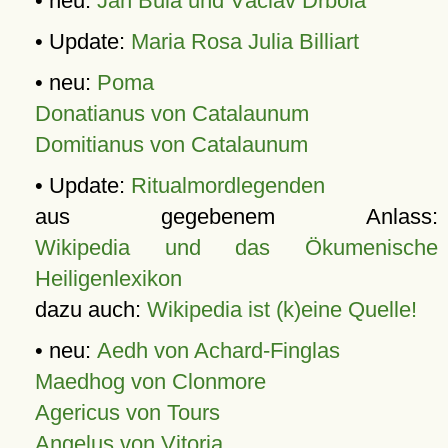
• neu:
Jan Bula und Václav Drbola
• Update:
Maria Rosa Julia Billiart
• neu:
Poma
Donatianus von Catalaunum
Domitianus von Catalaunum
• Update:
Ritualmordlegenden
aus gegebenem Anlass:
Wikipedia und das Ökumenische
Heiligenlexikon
dazu auch:
Wikipedia ist (k)eine Quelle!
• neu:
Aedh von Achard-Finglas
Maedhog von Clonmore
Agericus von Tours
Angelus von Vitoria