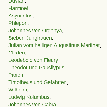
Duvian
,
Harmoët
,
Asyncritus
,
Phlegon
,
Johannes von Organyà
,
Sieben Jungfrauen
,
Julian vom heiligen Augustinus Martinet
,
Cléden
,
Leodebold von Fleury
,
Theodor und Pausilypus
,
Pitrion
,
Timotheus und Gefährten
,
Wilhelm
,
Ludwig Kolumbus
,
Johannes von Cabra
,