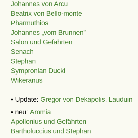
Johannes von Arcu
Beatrix von Bello-monte
Pharmuthios
Johannes
vom Brunnen
Salon und Gefährten
Senach
Stephan
Sympronian Ducki
Wikeranus
• Update:
Gregor von Dekapolis
,
Lauduin
• neu:
Ammia
Apollonius und Gefährten
Bartholuccius und Stephan