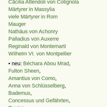
Cäcilia Attendoli von Cotignola
Märtyrer in Massylia
viele Märtyrer in Rom
Mauger
Nathäus von Achonry
Palladius von Auxerre
Reginald von Montemarti
Wilhelm VI. von Montpellier
• neu:
Béchara Abou Mrad
,
Fulton Sheen
,
Amantius von Como
,
Anna von Schlüsselberg
,
Bademus
,
Concessus und Gefährten
,