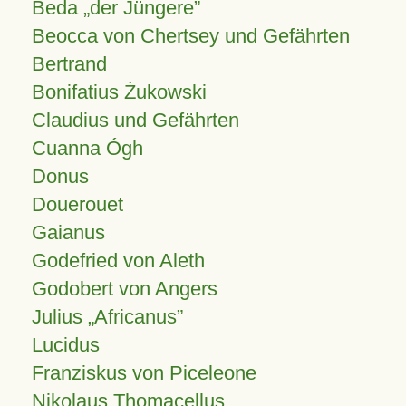
Beda „der Jüngere”
Beocca von Chertsey und Gefährten
Bertrand
Bonifatius Żukowski
Claudius und Gefährten
Cuanna Ógh
Donus
Douerouet
Gaianus
Godefried von Aleth
Godobert von Angers
Julius
Africanus
Lucidus
Franziskus von Piceleone
Nikolaus Thomacellus