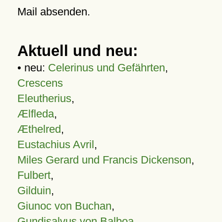
Mail absenden.
Aktuell und neu:
• neu:
Celerinus und Gefährten
,
Crescens
Eleutherius
,
Ælfleda
,
Æthelred
,
Eustachius Avril
,
Miles Gerard und Francis Dickenson
,
Fulbert
,
Gilduin
,
Giunoc von Buchan
,
Gundisalvus von Balboa
,