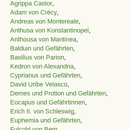
Agrippa Castor
,
Adam von Crécy
,
Andreas von Montereale
,
Anthusa von Konstantinopel
,
Anthousa von Mantinea
,
Balduin und Gefährten
,
Basilius von Parion
,
Kedron von Alexandria
,
Cyprianus und Gefährten
,
David Uribe Velasco
,
Demes und Protion und Gefährten
,
Eocapus und Gefährtinnen
,
Erich II. von Schleswig
,
Euphemia und Gefährten
,
Fulcold von Bern
,