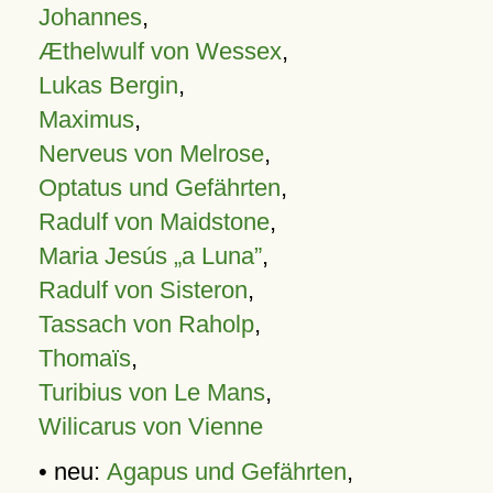
Johannes
,
Æthelwulf von Wessex
,
Lukas Bergin
,
Maximus
,
Nerveus von Melrose
,
Optatus und Gefährten
,
Radulf von Maidstone
,
Maria Jesús „a Luna”
,
Radulf von Sisteron
,
Tassach von Raholp
,
Thomaïs
,
Turibius von Le Mans
,
Wilicarus von Vienne
• neu:
Agapus und Gefährten
,