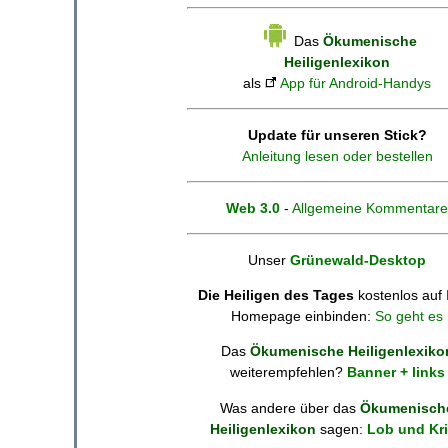
Das
Ökumenische
Heiligenlexikon
als
App für Android-Handys
Update für unseren Stick?
Anleitung lesen oder bestellen
Web 3.0
-
Allgemeine Kommentare
Unser
Grünewald-Desktop
Die Heiligen des Tages
kostenlos auf 
Homepage einbinden:
So geht es
Das
Ökumenische Heiligenlexiko
weiterempfehlen?
Banner + links
Was andere über das
Ökumenisch
Heiligenlexikon
sagen:
Lob und Kri