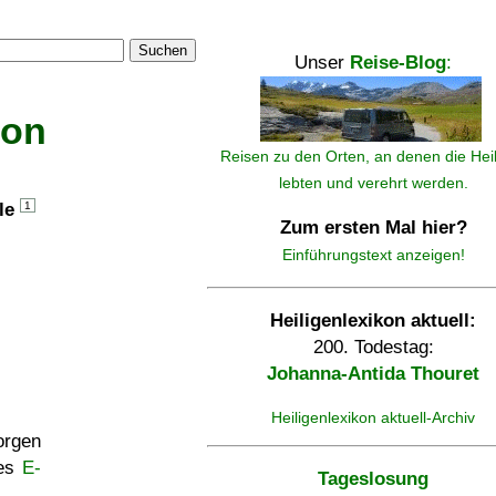
Suchen
Unser
Reise-Blog
:
kon
Reisen zu den Orten, an denen die Hei
lebten und verehrt werden.
lle
1
Zum ersten Mal hier?
Einführungstext anzeigen!
Heiligenlexikon aktuell:
200. Todestag:
Johanna-Antida Thouret
Heiligenlexikon aktuell-Archiv
rgen
ses
E-
Tageslosung