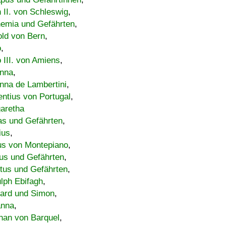
h II. von Schleswig
,
emia und Gefährten
,
old von Bern
,
o
,
 III. von Amiens
,
nna
,
nna de Lambertini
,
entius von Portugal
,
aretha
s und Gefährten
,
ius
,
us von Montepiano
,
us und Gefährten
,
tus und Gefährten
,
lph Ebifagh
,
ard und Simon
,
anna
,
han von Barquel
,