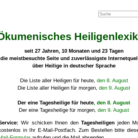
Ökumenisches Heiligenlexi
seit
27 Jahren, 10 Monaten und 23 Tagen
die meistbesuchte Seite und zuverlässigste Internetque
über Heilige in deutscher Sprache
Die Liste aller Heiligen für heute,
den 8. August
Die Liste aller Heiligen für morgen,
den 9. August
Der eine Tagesheilige für heute
, den 8. August
Der eine Tagesheilige für morgen
, den 9. August
Service:
Wir schicken Ihnen den
Tagesheiligen
jeden Mo
kostenlos in Ihr E-Mail-Postfach. Zum Bestellen bitte die
Mail-Formular
aufrufen und die Mail absenden.