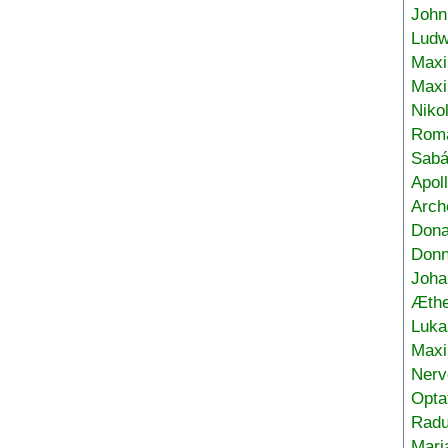
John
Ludw
Maxi
Max
Niko
Roma
Sabá
Apol
Arch
Don
Donn
Joha
Æthe
Luka
Max
Nerv
Opta
Radu
Mari