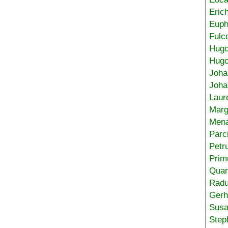
Eric
Euph
Fulc
Hug
Hugo
Joha
Joha
Laur
Marg
Mena
Parc
Petr
Prim
Quar
Radu
Gerh
Sus
Step