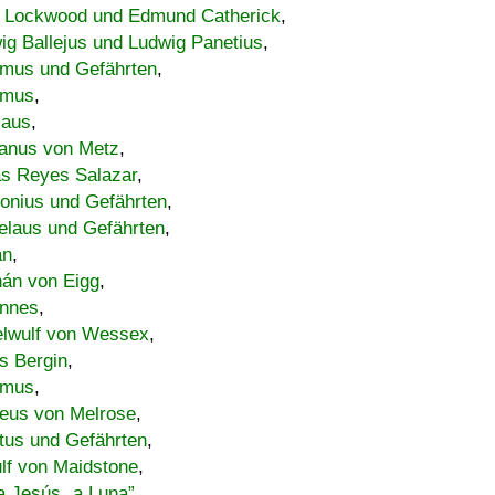
 Lockwood und Edmund Catherick
,
ig Ballejus und Ludwig Panetius
,
mus und Gefährten
,
imus
,
laus
,
nus von Metz
,
s Reyes Salazar
,
lonius und Gefährten
,
elaus und Gefährten
,
an
,
án von Eigg
,
nnes
,
lwulf von Wessex
,
s Bergin
,
imus
,
eus von Melrose
,
tus und Gefährten
,
lf von Maidstone
,
a Jesús „a Luna”
,