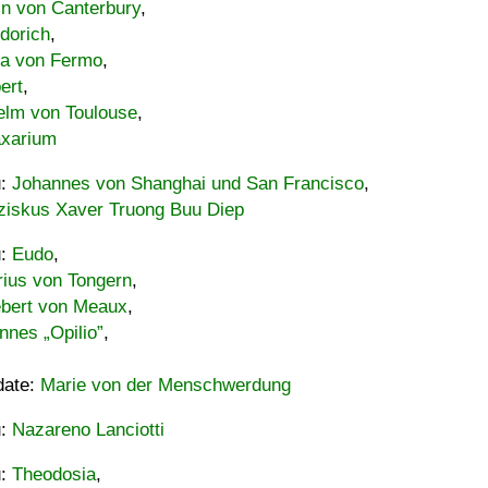
in von Canterbury
,
dorich
,
ia von Fermo
,
ert
,
elm von Toulouse
,
xarium
u:
Johannes von Shanghai und San Francisco
,
ziskus Xaver Truong Buu Diep
u:
Eudo
,
rius von Tongern
,
ebert von Meaux
,
nnes „Opilio”
,
date:
Marie von der Menschwerdung
u:
Nazareno Lanciotti
u:
Theodosia
,