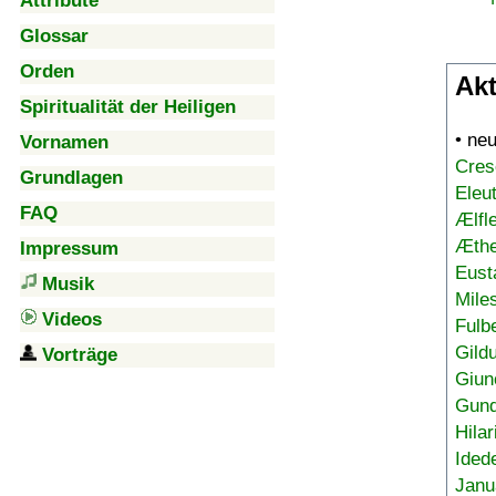
Attribute
Glossar
Orden
Akt
Spiritualität der Heiligen
• ne
Vornamen
Cres
Grundlagen
Eleu
FAQ
Ælfl
Æthe
Impressum
Eust
Musik
Mile
Videos
Fulb
Gild
Vorträge
Giun
Gund
Hilar
Ided
Janu