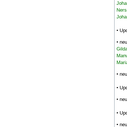
Joha
Ners
Joha
• Up
• ne
Gild
Manv
Mari
• ne
• Up
• ne
• Up
• ne