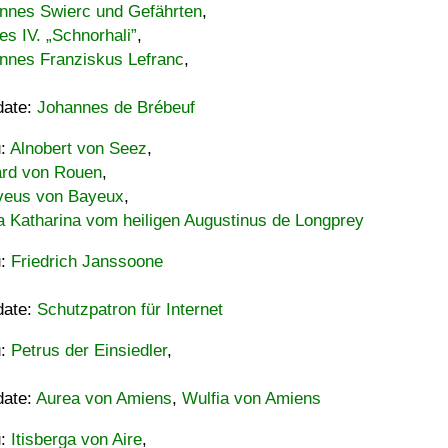
nnes Swierc und Gefährten
,
es IV. „Schnorhali”
,
nnes Franziskus Lefranc
,
date:
Johannes de Brébeuf
u:
Alnobert von Seez
,
ard von Rouen
,
eus von Bayeux
,
a Katharina vom heiligen Augustinus de Longprey
u:
Friedrich Janssoone
date:
Schutzpatron für Internet
u:
Petrus der Einsiedler
,
date:
Aurea von Amiens
,
Wulfia von Amiens
u:
Itisberga von Aire
,