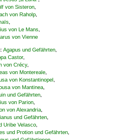
lf von Sisteron
,
ach von Raholp
,
maïs
,
bius von Le Mans
,
carus von Vienne
u:
Agapus und Gefährten
,
ppa Castor
,
 von Crécy
,
eas von Montereale
,
usa von Konstantinopel
,
ousa von Mantinea
,
uin und Gefährten
,
lius von Parion
,
on von Alexandria
,
ianus und Gefährten
,
d Uribe Velasco
,
s und Protion und Gefährten
,
pus und Gefährtinnen
,