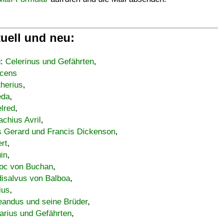
uell und neu:
u:
Celerinus und Gefährten
,
cens
therius
,
eda
,
lred
,
achius Avril
,
s Gerard und Francis Dickenson
,
ert
,
uin
,
oc von Buchan
,
isalvus von Balboa
,
ius
,
eandus und seine Brüder
,
arius und Gefährten
,