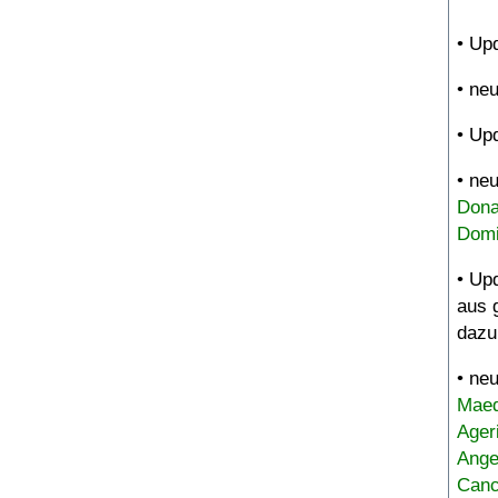
• Up
• ne
• Up
• ne
Dona
Domi
• Up
aus 
dazu
• ne
Maed
Ager
Ange
Canc