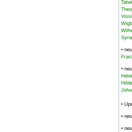
Tatw
Theo
Viss
Wigb
Wilh
Syna
• ne
Fran
• ne
Hele
Hild
Joha
• Up
• ne
• ne