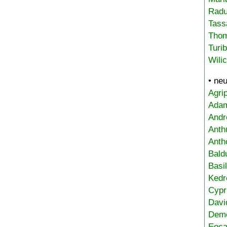
Radu
Tass
Tho
Turi
Wili
• ne
Agri
Adam
Andr
Anth
Anth
Bald
Basi
Kedr
Cypr
Davi
Deme
Eoca