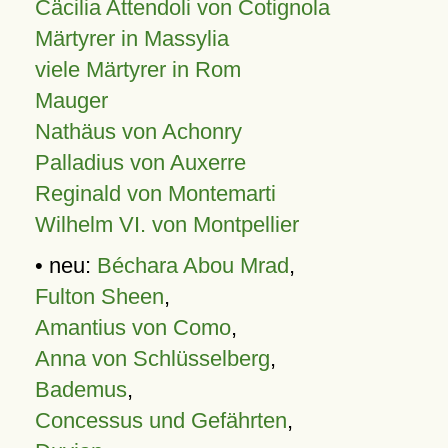
Cäcilia Attendoli von Cotignola
Märtyrer in Massylia
viele Märtyrer in Rom
Mauger
Nathäus von Achonry
Palladius von Auxerre
Reginald von Montemarti
Wilhelm VI. von Montpellier
• neu:
Béchara Abou Mrad
,
Fulton Sheen
,
Amantius von Como
,
Anna von Schlüsselberg
,
Bademus
,
Concessus und Gefährten
,