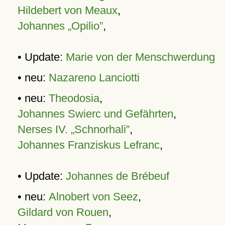
Hildebert von Meaux
,
Johannes „Opilio”
,
• Update:
Marie von der Menschwerdung
• neu:
Nazareno Lanciotti
• neu:
Theodosia
,
Johannes Swierc und Gefährten
,
Nerses IV. „Schnorhali”
,
Johannes Franziskus Lefranc
,
• Update:
Johannes de Brébeuf
• neu:
Alnobert von Seez
,
Gildard von Rouen
,