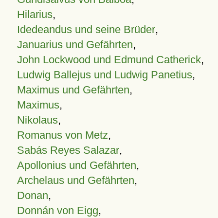
Hilarius
,
Idedeandus und seine Brüder
,
Januarius und Gefährten
,
John Lockwood und Edmund Catherick
,
Ludwig Ballejus und Ludwig Panetius
,
Maximus und Gefährten
,
Maximus
,
Nikolaus
,
Romanus von Metz
,
Sabás Reyes Salazar
,
Apollonius und Gefährten
,
Archelaus und Gefährten
,
Donan
,
Donnán von Eigg
,