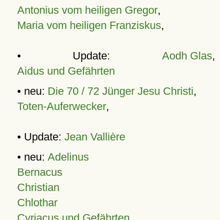
Antonius vom heiligen Gregor
,
Maria vom heiligen Franziskus
,
• Update:
Aodh Glas
,
Aidus und Gefährten
• neu:
Die 70 / 72 Jünger Jesu Christi
,
Toten-Auferwecker
,
• Update:
Jean Vallière
• neu:
Adelinus
Bernacus
Christian
Chlothar
Cyriacus und Gefährten