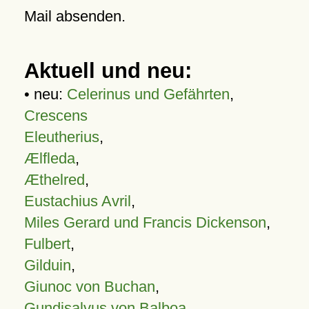
Mail absenden.
Aktuell und neu:
• neu:
Celerinus und Gefährten
,
Crescens
Eleutherius
,
Ælfleda
,
Æthelred
,
Eustachius Avril
,
Miles Gerard und Francis Dickenson
,
Fulbert
,
Gilduin
,
Giunoc von Buchan
,
Gundisalvus von Balboa
,