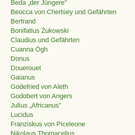
Beda „der Jüngere”
Beocca von Chertsey und Gefährten
Bertrand
Bonifatius Żukowski
Claudius und Gefährten
Cuanna Ógh
Donus
Douerouet
Gaianus
Godefried von Aleth
Godobert von Angers
Julius
Africanus
Lucidus
Franziskus von Piceleone
Nikolaus Thomacellus