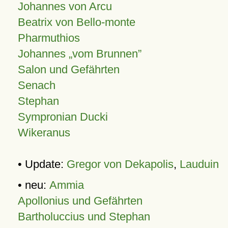
Johannes von Arcu
Beatrix von Bello-monte
Pharmuthios
Johannes
vom Brunnen
Salon und Gefährten
Senach
Stephan
Sympronian Ducki
Wikeranus
• Update:
Gregor von Dekapolis
,
Lauduin
• neu:
Ammia
Apollonius und Gefährten
Bartholuccius und Stephan