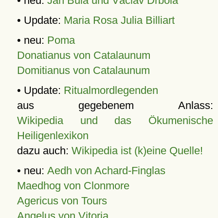
• neu:
Jan Bula und Václav Drbola
• Update:
Maria Rosa Julia Billiart
• neu:
Poma
Donatianus von Catalaunum
Domitianus von Catalaunum
• Update:
Ritualmordlegenden
aus gegebenem Anlass:
Wikipedia und das Ökumenische
Heiligenlexikon
dazu auch:
Wikipedia ist (k)eine Quelle!
• neu:
Aedh von Achard-Finglas
Maedhog von Clonmore
Agericus von Tours
Angelus von Vitoria