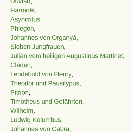
Duvian
,
Harmoët
,
Asyncritus
,
Phlegon
,
Johannes von Organyà
,
Sieben Jungfrauen
,
Julian vom heiligen Augustinus Martinet
,
Cléden
,
Leodebold von Fleury
,
Theodor und Pausilypus
,
Pitrion
,
Timotheus und Gefährten
,
Wilhelm
,
Ludwig Kolumbus
,
Johannes von Cabra
,