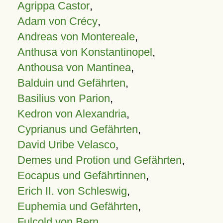
Agrippa Castor
,
Adam von Crécy
,
Andreas von Montereale
,
Anthusa von Konstantinopel
,
Anthousa von Mantinea
,
Balduin und Gefährten
,
Basilius von Parion
,
Kedron von Alexandria
,
Cyprianus und Gefährten
,
David Uribe Velasco
,
Demes und Protion und Gefährten
,
Eocapus und Gefährtinnen
,
Erich II. von Schleswig
,
Euphemia und Gefährten
,
Fulcold von Bern
,