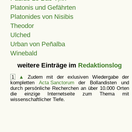
Platonis und Gefährten
Platonides von Nisibis
Theodor
Ulched
Urban von Peñalba
Winebald
weitere Einträge im
Redaktionslog
1
▲
Zudem mit der exlusiven Wiedergabe der
kompletten
Acta Sanctorum
der Bollandisten und
durch persönliche Recherchen an über 10.000 Orten
die einzige Internetseite zum Thema mit
wissenschaftlicher Tiefe.