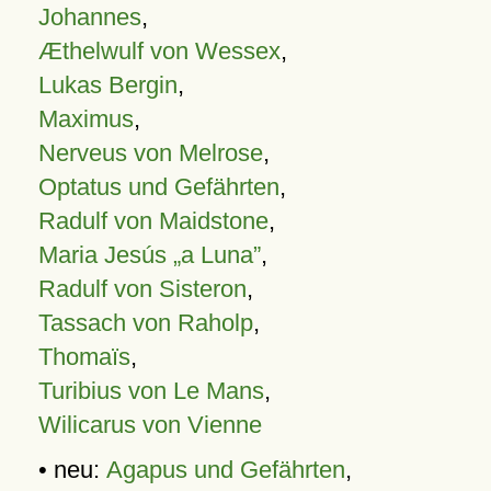
Johannes
,
Æthelwulf von Wessex
,
Lukas Bergin
,
Maximus
,
Nerveus von Melrose
,
Optatus und Gefährten
,
Radulf von Maidstone
,
Maria Jesús „a Luna”
,
Radulf von Sisteron
,
Tassach von Raholp
,
Thomaïs
,
Turibius von Le Mans
,
Wilicarus von Vienne
• neu:
Agapus und Gefährten
,