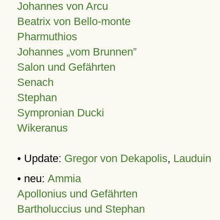
Johannes von Arcu
Beatrix von Bello-monte
Pharmuthios
Johannes
vom Brunnen
Salon und Gefährten
Senach
Stephan
Sympronian Ducki
Wikeranus
• Update:
Gregor von Dekapolis
,
Lauduin
• neu:
Ammia
Apollonius und Gefährten
Bartholuccius und Stephan