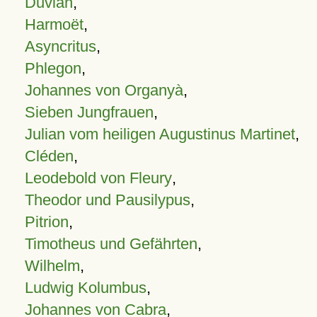
Duvian
,
Harmoët
,
Asyncritus
,
Phlegon
,
Johannes von Organyà
,
Sieben Jungfrauen
,
Julian vom heiligen Augustinus Martinet
,
Cléden
,
Leodebold von Fleury
,
Theodor und Pausilypus
,
Pitrion
,
Timotheus und Gefährten
,
Wilhelm
,
Ludwig Kolumbus
,
Johannes von Cabra
,