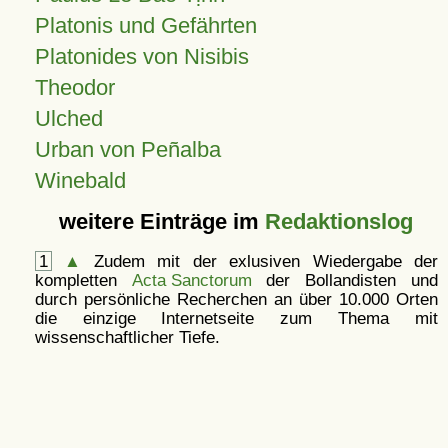
Platonis und Gefährten
Platonides von Nisibis
Theodor
Ulched
Urban von Peñalba
Winebald
weitere Einträge im
Redaktionslog
1
▲
Zudem mit der exlusiven Wiedergabe der
kompletten
Acta Sanctorum
der Bollandisten und
durch persönliche Recherchen an über 10.000 Orten
die einzige Internetseite zum Thema mit
wissenschaftlicher Tiefe.