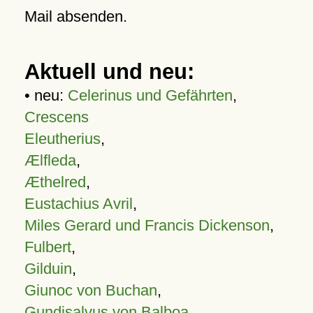
Mail absenden.
Aktuell und neu:
• neu:
Celerinus und Gefährten
,
Crescens
Eleutherius
,
Ælfleda
,
Æthelred
,
Eustachius Avril
,
Miles Gerard und Francis Dickenson
,
Fulbert
,
Gilduin
,
Giunoc von Buchan
,
Gundisalvus von Balboa
,