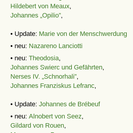
Hildebert von Meaux
,
Johannes „Opilio”
,
• Update:
Marie von der Menschwerdung
• neu:
Nazareno Lanciotti
• neu:
Theodosia
,
Johannes Swierc und Gefährten
,
Nerses IV. „Schnorhali”
,
Johannes Franziskus Lefranc
,
• Update:
Johannes de Brébeuf
• neu:
Alnobert von Seez
,
Gildard von Rouen
,