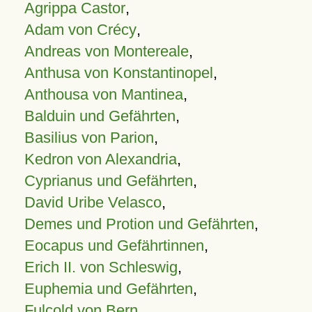
Agrippa Castor
,
Adam von Crécy
,
Andreas von Montereale
,
Anthusa von Konstantinopel
,
Anthousa von Mantinea
,
Balduin und Gefährten
,
Basilius von Parion
,
Kedron von Alexandria
,
Cyprianus und Gefährten
,
David Uribe Velasco
,
Demes und Protion und Gefährten
,
Eocapus und Gefährtinnen
,
Erich II. von Schleswig
,
Euphemia und Gefährten
,
Fulcold von Bern
,