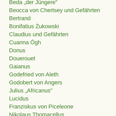
Beda „der Jüngere”
Beocca von Chertsey und Gefährten
Bertrand
Bonifatius Żukowski
Claudius und Gefährten
Cuanna Ógh
Donus
Douerouet
Gaianus
Godefried von Aleth
Godobert von Angers
Julius
Africanus
Lucidus
Franziskus von Piceleone
Nikolaus Thomacellus