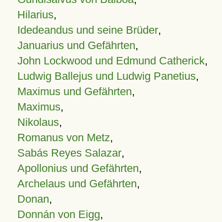
Hilarius
,
Idedeandus und seine Brüder
,
Januarius und Gefährten
,
John Lockwood und Edmund Catherick
,
Ludwig Ballejus und Ludwig Panetius
,
Maximus und Gefährten
,
Maximus
,
Nikolaus
,
Romanus von Metz
,
Sabás Reyes Salazar
,
Apollonius und Gefährten
,
Archelaus und Gefährten
,
Donan
,
Donnán von Eigg
,