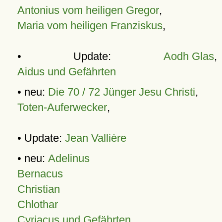
Antonius vom heiligen Gregor
,
Maria vom heiligen Franziskus
,
• Update:
Aodh Glas
,
Aidus und Gefährten
• neu:
Die 70 / 72 Jünger Jesu Christi
,
Toten-Auferwecker
,
• Update:
Jean Vallière
• neu:
Adelinus
Bernacus
Christian
Chlothar
Cyriacus und Gefährten