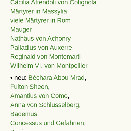
Cäcilia Attendoli von Cotignola
Märtyrer in Massylia
viele Märtyrer in Rom
Mauger
Nathäus von Achonry
Palladius von Auxerre
Reginald von Montemarti
Wilhelm VI. von Montpellier
• neu:
Béchara Abou Mrad
,
Fulton Sheen
,
Amantius von Como
,
Anna von Schlüsselberg
,
Bademus
,
Concessus und Gefährten
,