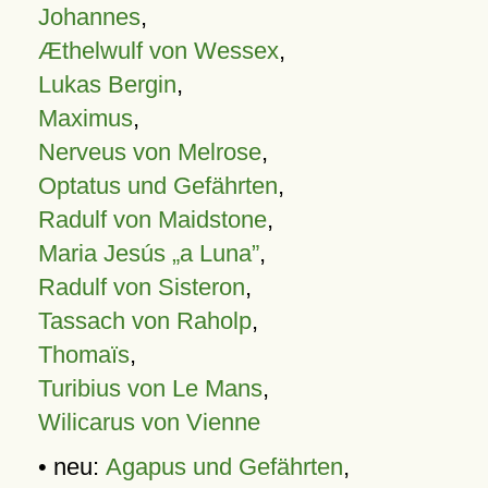
Johannes
,
Æthelwulf von Wessex
,
Lukas Bergin
,
Maximus
,
Nerveus von Melrose
,
Optatus und Gefährten
,
Radulf von Maidstone
,
Maria Jesús „a Luna”
,
Radulf von Sisteron
,
Tassach von Raholp
,
Thomaïs
,
Turibius von Le Mans
,
Wilicarus von Vienne
• neu:
Agapus und Gefährten
,