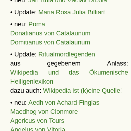
• neu:
Jan Bula und Václav Drbola
• Update:
Maria Rosa Julia Billiart
• neu:
Poma
Donatianus von Catalaunum
Domitianus von Catalaunum
• Update:
Ritualmordlegenden
aus gegebenem Anlass:
Wikipedia und das Ökumenische
Heiligenlexikon
dazu auch:
Wikipedia ist (k)eine Quelle!
• neu:
Aedh von Achard-Finglas
Maedhog von Clonmore
Agericus von Tours
Angelus von Vitoria