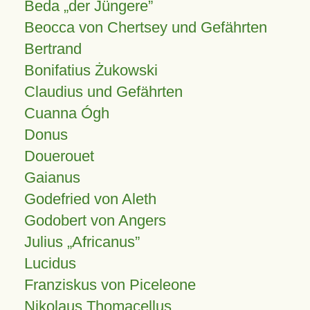
Beda „der Jüngere”
Beocca von Chertsey und Gefährten
Bertrand
Bonifatius Żukowski
Claudius und Gefährten
Cuanna Ógh
Donus
Douerouet
Gaianus
Godefried von Aleth
Godobert von Angers
Julius
Africanus
Lucidus
Franziskus von Piceleone
Nikolaus Thomacellus