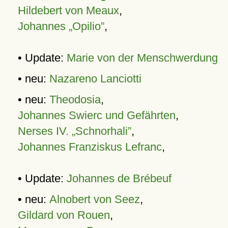
Hildebert von Meaux
,
Johannes „Opilio”
,
• Update:
Marie von der Menschwerdung
• neu:
Nazareno Lanciotti
• neu:
Theodosia
,
Johannes Swierc und Gefährten
,
Nerses IV. „Schnorhali”
,
Johannes Franziskus Lefranc
,
• Update:
Johannes de Brébeuf
• neu:
Alnobert von Seez
,
Gildard von Rouen
,