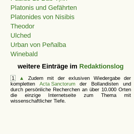
Platonis und Gefährten
Platonides von Nisibis
Theodor
Ulched
Urban von Peñalba
Winebald
weitere Einträge im
Redaktionslog
1
▲
Zudem mit der exlusiven Wiedergabe der
kompletten
Acta Sanctorum
der Bollandisten und
durch persönliche Recherchen an über 10.000 Orten
die einzige Internetseite zum Thema mit
wissenschaftlicher Tiefe.