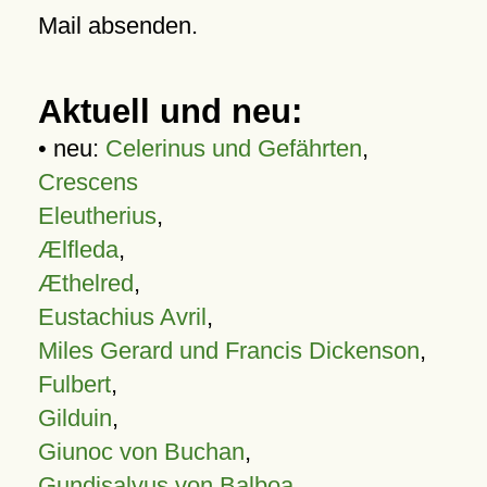
Mail absenden.
Aktuell und neu:
• neu:
Celerinus und Gefährten
,
Crescens
Eleutherius
,
Ælfleda
,
Æthelred
,
Eustachius Avril
,
Miles Gerard und Francis Dickenson
,
Fulbert
,
Gilduin
,
Giunoc von Buchan
,
Gundisalvus von Balboa
,