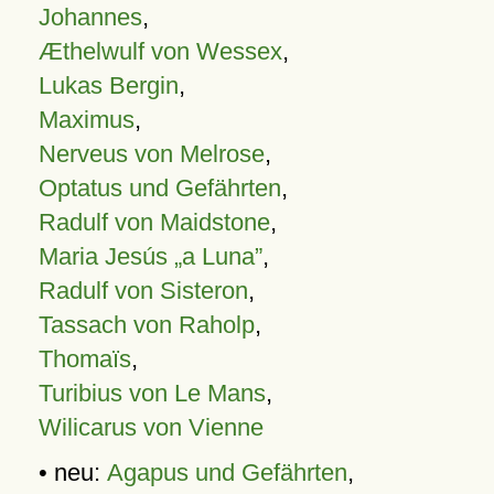
Johannes
,
Æthelwulf von Wessex
,
Lukas Bergin
,
Maximus
,
Nerveus von Melrose
,
Optatus und Gefährten
,
Radulf von Maidstone
,
Maria Jesús „a Luna”
,
Radulf von Sisteron
,
Tassach von Raholp
,
Thomaïs
,
Turibius von Le Mans
,
Wilicarus von Vienne
• neu:
Agapus und Gefährten
,