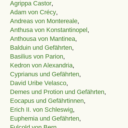
Agrippa Castor
,
Adam von Crécy
,
Andreas von Montereale
,
Anthusa von Konstantinopel
,
Anthousa von Mantinea
,
Balduin und Gefährten
,
Basilius von Parion
,
Kedron von Alexandria
,
Cyprianus und Gefährten
,
David Uribe Velasco
,
Demes und Protion und Gefährten
,
Eocapus und Gefährtinnen
,
Erich II. von Schleswig
,
Euphemia und Gefährten
,
Fulcold von Bern
,