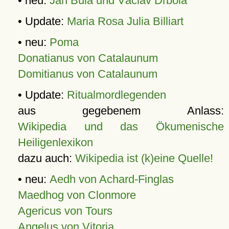
• neu:
Jan Bula und Václav Drbola
• Update:
Maria Rosa Julia Billiart
• neu:
Poma
Donatianus von Catalaunum
Domitianus von Catalaunum
• Update:
Ritualmordlegenden
aus gegebenem Anlass:
Wikipedia und das Ökumenische
Heiligenlexikon
dazu auch:
Wikipedia ist (k)eine Quelle!
• neu:
Aedh von Achard-Finglas
Maedhog von Clonmore
Agericus von Tours
Angelus von Vitoria