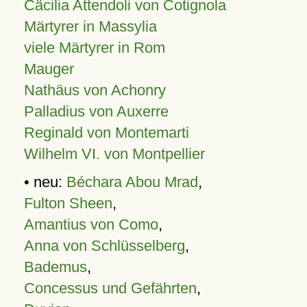
Cäcilia Attendoli von Cotignola
Märtyrer in Massylia
viele Märtyrer in Rom
Mauger
Nathäus von Achonry
Palladius von Auxerre
Reginald von Montemarti
Wilhelm VI. von Montpellier
• neu:
Béchara Abou Mrad
,
Fulton Sheen
,
Amantius von Como
,
Anna von Schlüsselberg
,
Bademus
,
Concessus und Gefährten
,