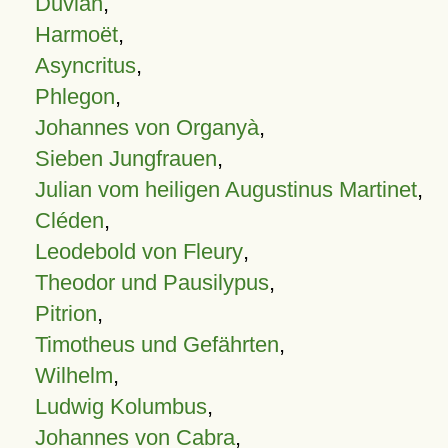
Duvian
,
Harmoët
,
Asyncritus
,
Phlegon
,
Johannes von Organyà
,
Sieben Jungfrauen
,
Julian vom heiligen Augustinus Martinet
,
Cléden
,
Leodebold von Fleury
,
Theodor und Pausilypus
,
Pitrion
,
Timotheus und Gefährten
,
Wilhelm
,
Ludwig Kolumbus
,
Johannes von Cabra
,