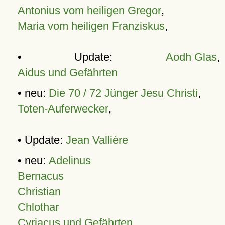
Antonius vom heiligen Gregor
,
Maria vom heiligen Franziskus
,
• Update:
Aodh Glas
,
Aidus und Gefährten
• neu:
Die 70 / 72 Jünger Jesu Christi
,
Toten-Auferwecker
,
• Update:
Jean Vallière
• neu:
Adelinus
Bernacus
Christian
Chlothar
Cyriacus und Gefährten