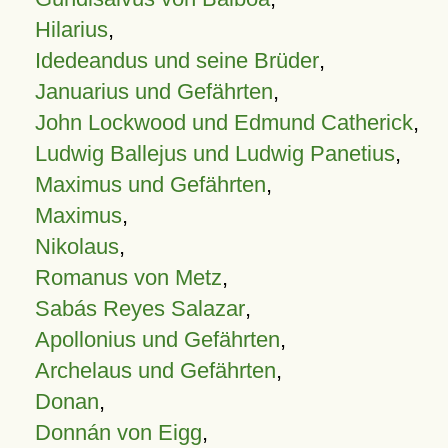
Hilarius
,
Idedeandus und seine Brüder
,
Januarius und Gefährten
,
John Lockwood und Edmund Catherick
,
Ludwig Ballejus und Ludwig Panetius
,
Maximus und Gefährten
,
Maximus
,
Nikolaus
,
Romanus von Metz
,
Sabás Reyes Salazar
,
Apollonius und Gefährten
,
Archelaus und Gefährten
,
Donan
,
Donnán von Eigg
,