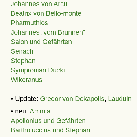
Johannes von Arcu
Beatrix von Bello-monte
Pharmuthios
Johannes
vom Brunnen
Salon und Gefährten
Senach
Stephan
Sympronian Ducki
Wikeranus
• Update:
Gregor von Dekapolis
,
Lauduin
• neu:
Ammia
Apollonius und Gefährten
Bartholuccius und Stephan