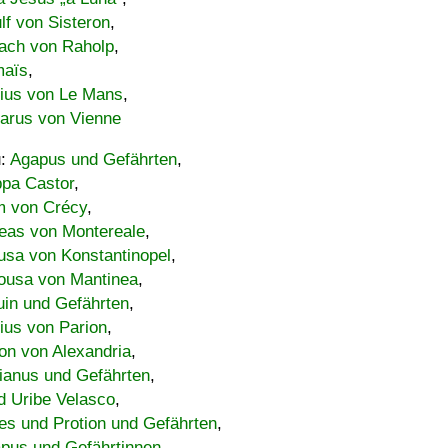
lf von Sisteron
,
ach von Raholp
,
maïs
,
bius von Le Mans
,
carus von Vienne
u:
Agapus und Gefährten
,
ppa Castor
,
 von Crécy
,
eas von Montereale
,
usa von Konstantinopel
,
ousa von Mantinea
,
uin und Gefährten
,
lius von Parion
,
on von Alexandria
,
ianus und Gefährten
,
d Uribe Velasco
,
s und Protion und Gefährten
,
pus und Gefährtinnen
,