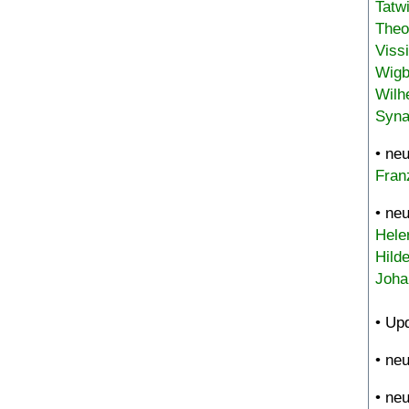
Tatw
Theo
Viss
Wigb
Wilh
Syna
• ne
Fran
• ne
Hele
Hild
Joha
• Up
• ne
• ne