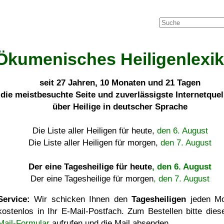
Ökumenisches Heiligenlexi
seit
27 Jahren, 10 Monaten und 21 Tagen
die meistbesuchte Seite und zuverlässigste Internetque
über Heilige in deutscher Sprache
Die Liste aller Heiligen für heute,
den 6. August
Die Liste aller Heiligen für morgen,
den 7. August
Der eine Tagesheilige für heute
, den 6. August
Der eine Tagesheilige für morgen
, den 7. August
Service:
Wir schicken Ihnen den
Tagesheiligen
jeden Mo
kostenlos in Ihr E-Mail-Postfach. Zum Bestellen bitte die
Mail-Formular
aufrufen und die Mail absenden.