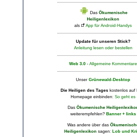
Das
Ökumenische
Heiligenlexikon
als
App für Android-Handys
Update für unseren Stick?
Anleitung lesen oder bestellen
Web 3.0
-
Allgemeine Kommentare
Unser
Grünewald-Desktop
Die Heiligen des Tages
kostenlos auf 
Homepage einbinden:
So geht es
Das
Ökumenische Heiligenlexiko
weiterempfehlen?
Banner + links
Was andere über das
Ökumenisch
Heiligenlexikon
sagen:
Lob und Kri