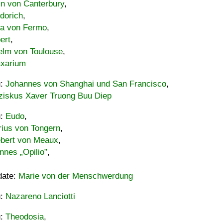
in von Canterbury
,
dorich
,
ia von Fermo
,
ert
,
elm von Toulouse
,
xarium
u:
Johannes von Shanghai und San Francisco
,
ziskus Xaver Truong Buu Diep
u:
Eudo
,
rius von Tongern
,
ebert von Meaux
,
nnes „Opilio”
,
date:
Marie von der Menschwerdung
u:
Nazareno Lanciotti
u:
Theodosia
,