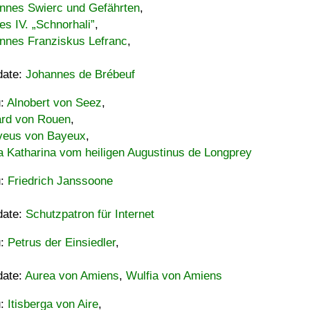
nnes Swierc und Gefährten
,
es IV. „Schnorhali”
,
nnes Franziskus Lefranc
,
date:
Johannes de Brébeuf
u:
Alnobert von Seez
,
ard von Rouen
,
eus von Bayeux
,
a Katharina vom heiligen Augustinus de Longprey
u:
Friedrich Janssoone
date:
Schutzpatron für Internet
u:
Petrus der Einsiedler
,
date:
Aurea von Amiens
,
Wulfia von Amiens
u:
Itisberga von Aire
,