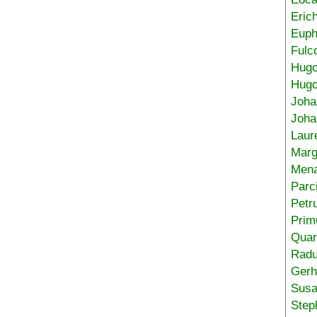
Eric
Euph
Fulc
Hug
Hugo
Joha
Joha
Laur
Marg
Mena
Parc
Petr
Prim
Quar
Radu
Gerh
Sus
Step