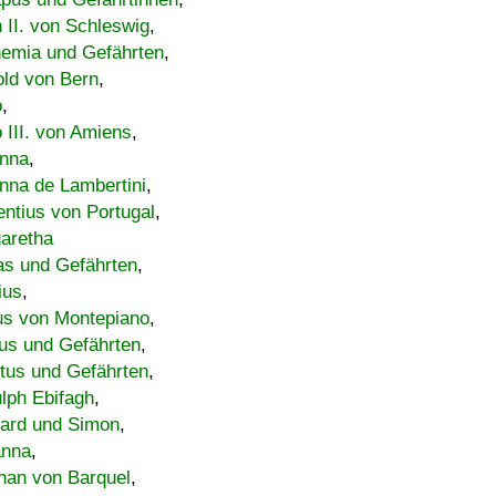
h II. von Schleswig
,
emia und Gefährten
,
old von Bern
,
o
,
 III. von Amiens
,
nna
,
nna de Lambertini
,
entius von Portugal
,
aretha
s und Gefährten
,
ius
,
us von Montepiano
,
us und Gefährten
,
tus und Gefährten
,
lph Ebifagh
,
ard und Simon
,
anna
,
han von Barquel
,