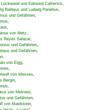
 Lockwood und Edmund Catherick
,
ig Ballejus und Ludwig Panetius
,
mus und Gefährten
,
imus
,
laus
,
nus von Metz
,
s Reyes Salazar
,
lonius und Gefährten
,
elaus und Gefährten
,
an
,
án von Eigg
,
nnes
,
lwulf von Wessex
,
s Bergin
,
imus
,
eus von Melrose
,
tus und Gefährten
,
lf von Maidstone
,
a Jesús „a Luna”
,