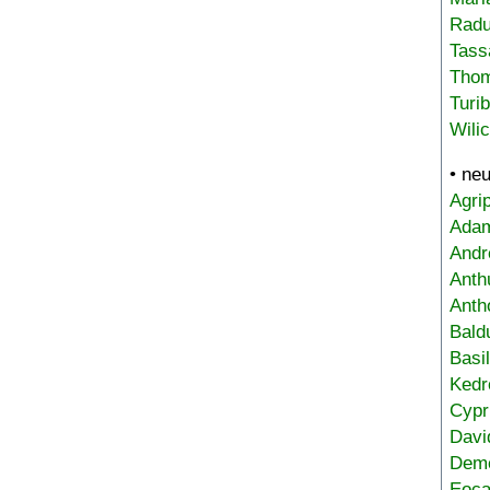
Radu
Tass
Tho
Turi
Wili
• ne
Agri
Adam
Andr
Anth
Anth
Bald
Basi
Kedr
Cypr
Davi
Deme
Eoca