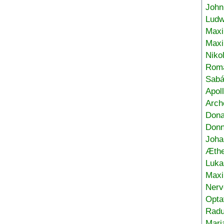
John
Ludw
Maxi
Max
Niko
Roma
Sabá
Apol
Arch
Don
Donn
Joha
Æthe
Luka
Max
Nerv
Opta
Radu
Mari