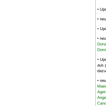
• Up
• ne
• Up
• ne
Dona
Domi
• Up
aus 
dazu
• ne
Maed
Ager
Ange
Canc