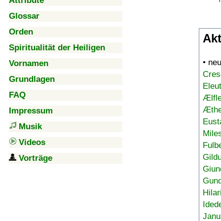
Attribute
Glossar
Orden
Akt
Spiritualität der Heiligen
• ne
Vornamen
Cres
Grundlagen
Eleu
FAQ
Ælfl
Æthe
Impressum
Eust
Musik
Mile
Videos
Fulb
Gild
Vorträge
Giun
Gund
Hilar
Ided
Janu