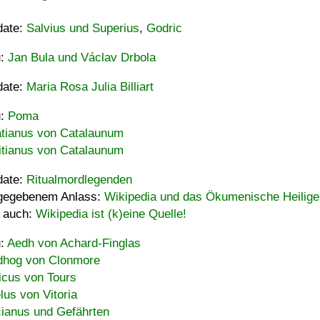
date:
Salvius und Superius
,
Godric
u:
Jan Bula und Václav Drbola
date:
Maria Rosa Julia Billiart
u:
Poma
tianus von Catalaunum
tianus von Catalaunum
date:
Ritualmordlegenden
gegebenem Anlass:
Wikipedia und das Ökumenische Heilige
 auch:
Wikipedia ist (k)eine Quelle!
u:
Aedh von Achard-Finglas
hog von Clonmore
icus von Tours
lus von Vitoria
ianus und Gefährten