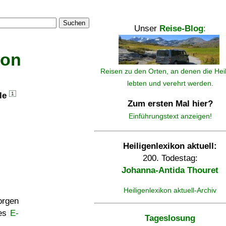
Suchen
Unser
Reise-Blog
:
kon
Reisen zu den Orten, an denen die Hei
lebten und verehrt werden.
lle
1
Zum ersten Mal hier?
Einführungstext anzeigen!
Heiligenlexikon aktuell:
200. Todestag:
Johanna-Antida Thouret
Heiligenlexikon aktuell-Archiv
rgen
ses
E-
Tageslosung