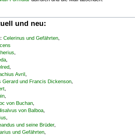
uell und neu:
u:
Celerinus und Gefährten
,
cens
therius
,
eda
,
lred
,
achius Avril
,
s Gerard und Francis Dickenson
,
ert
,
uin
,
oc von Buchan
,
isalvus von Balboa
,
ius
,
eandus und seine Brüder
,
arius und Gefährten
,