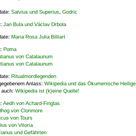
date:
Salvius und Superius
,
Godric
u:
Jan Bula und Václav Drbola
date:
Maria Rosa Julia Billiart
u:
Poma
tianus von Catalaunum
tianus von Catalaunum
date:
Ritualmordlegenden
gegebenem Anlass:
Wikipedia und das Ökumenische Heilige
 auch:
Wikipedia ist (k)eine Quelle!
u:
Aedh von Achard-Finglas
hog von Clonmore
icus von Tours
lus von Vitoria
ianus und Gefährten