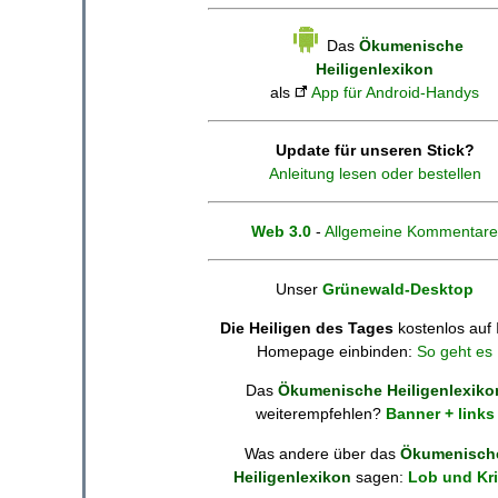
Das
Ökumenische
Heiligenlexikon
als
App für Android-Handys
Update für unseren Stick?
Anleitung lesen oder bestellen
Web 3.0
-
Allgemeine Kommentare
Unser
Grünewald-Desktop
Die Heiligen des Tages
kostenlos auf 
Homepage einbinden:
So geht es
Das
Ökumenische Heiligenlexiko
weiterempfehlen?
Banner + links
Was andere über das
Ökumenisch
Heiligenlexikon
sagen:
Lob und Kri