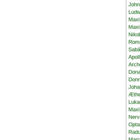
John
Ludw
Maxi
Max
Niko
Roma
Sabá
Apol
Arch
Don
Donn
Joha
Æthe
Luka
Max
Nerv
Opta
Radu
Mari