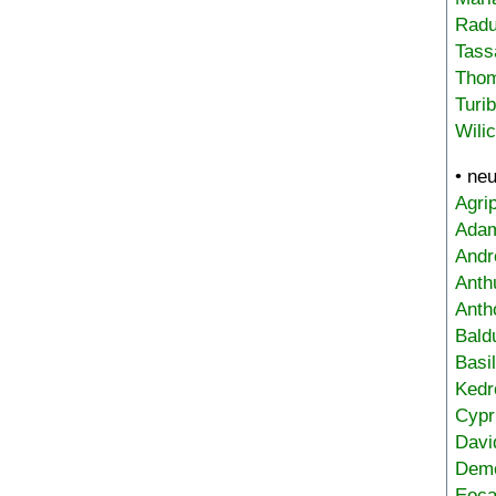
Radu
Tass
Tho
Turi
Wili
• ne
Agri
Adam
Andr
Anth
Anth
Bald
Basi
Kedr
Cypr
Davi
Deme
Eoca