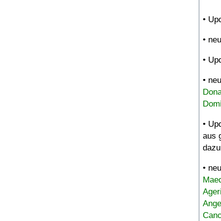
• Up
• ne
• Up
• ne
Dona
Domi
• Up
aus 
dazu
• ne
Maed
Ager
Ange
Canc