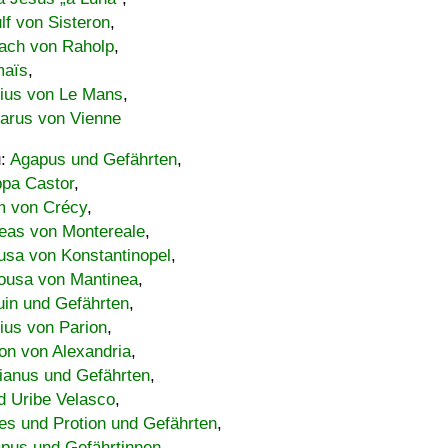
lf von Sisteron
,
ach von Raholp
,
maïs
,
bius von Le Mans
,
carus von Vienne
u:
Agapus und Gefährten
,
ppa Castor
,
 von Crécy
,
eas von Montereale
,
usa von Konstantinopel
,
ousa von Mantinea
,
uin und Gefährten
,
lius von Parion
,
on von Alexandria
,
ianus und Gefährten
,
d Uribe Velasco
,
s und Protion und Gefährten
,
pus und Gefährtinnen
,