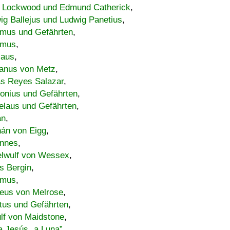
 Lockwood und Edmund Catherick
,
ig Ballejus und Ludwig Panetius
,
mus und Gefährten
,
imus
,
laus
,
nus von Metz
,
s Reyes Salazar
,
lonius und Gefährten
,
elaus und Gefährten
,
an
,
án von Eigg
,
nnes
,
lwulf von Wessex
,
s Bergin
,
imus
,
eus von Melrose
,
tus und Gefährten
,
lf von Maidstone
,
a Jesús „a Luna”
,