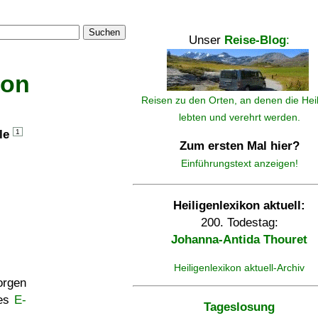
Suchen
Unser
Reise-Blog
:
kon
Reisen zu den Orten, an denen die Hei
lebten und verehrt werden.
lle
1
Zum ersten Mal hier?
Einführungstext anzeigen!
Heiligenlexikon aktuell:
200. Todestag:
Johanna-Antida Thouret
Heiligenlexikon aktuell-Archiv
rgen
ses
E-
Tageslosung