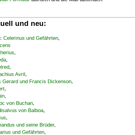
uell und neu:
u:
Celerinus und Gefährten
,
cens
therius
,
eda
,
lred
,
achius Avril
,
s Gerard und Francis Dickenson
,
ert
,
uin
,
oc von Buchan
,
isalvus von Balboa
,
ius
,
eandus und seine Brüder
,
arius und Gefährten
,