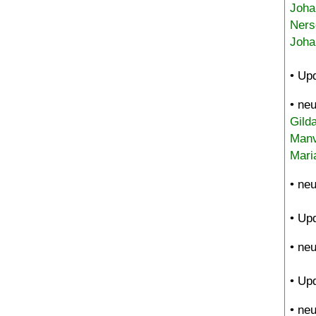
Joha
Ners
Joha
• Up
• ne
Gild
Manv
Mari
• ne
• Up
• ne
• Up
• ne