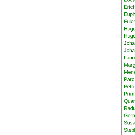
Eric
Euph
Fulc
Hug
Hugo
Joha
Joha
Laur
Marg
Mena
Parc
Petr
Prim
Quar
Radu
Gerh
Sus
Step