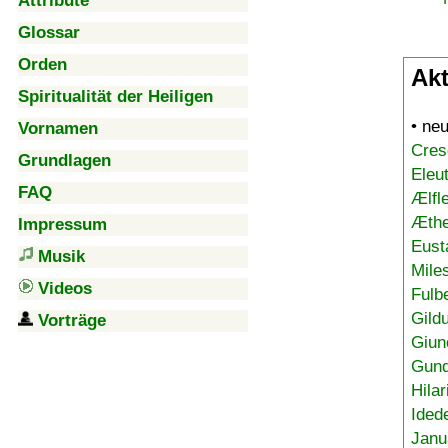
Attribute
Glossar
Orden
Akt
Spiritualität der Heiligen
• ne
Vornamen
Cres
Grundlagen
Eleu
FAQ
Ælfl
Æthe
Impressum
Eust
Musik
Mile
Videos
Fulb
Gild
Vorträge
Giun
Gund
Hilar
Ided
Janu