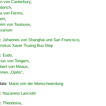
in von Canterbury
,
dorich
,
ia von Fermo
,
ert
,
elm von Toulouse
,
xarium
u:
Johannes von Shanghai und San Francisco
,
ziskus Xaver Truong Buu Diep
u:
Eudo
,
rius von Tongern
,
ebert von Meaux
,
nnes „Opilio”
,
date:
Marie von der Menschwerdung
u:
Nazareno Lanciotti
u:
Theodosia
,