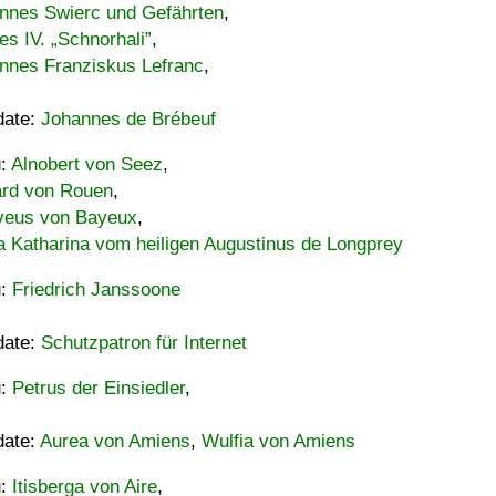
nnes Swierc und Gefährten
,
es IV. „Schnorhali”
,
nnes Franziskus Lefranc
,
date:
Johannes de Brébeuf
u:
Alnobert von Seez
,
ard von Rouen
,
eus von Bayeux
,
a Katharina vom heiligen Augustinus de Longprey
u:
Friedrich Janssoone
date:
Schutzpatron für Internet
u:
Petrus der Einsiedler
,
date:
Aurea von Amiens
,
Wulfia von Amiens
u:
Itisberga von Aire
,