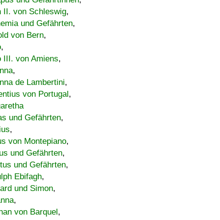
h II. von Schleswig
,
emia und Gefährten
,
old von Bern
,
o
,
 III. von Amiens
,
nna
,
nna de Lambertini
,
entius von Portugal
,
aretha
s und Gefährten
,
ius
,
us von Montepiano
,
us und Gefährten
,
tus und Gefährten
,
lph Ebifagh
,
ard und Simon
,
anna
,
han von Barquel
,