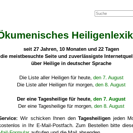
Ökumenisches Heiligenlexi
seit
27 Jahren, 10 Monaten und 22 Tagen
die meistbesuchte Seite und zuverlässigste Internetque
über Heilige in deutscher Sprache
Die Liste aller Heiligen für heute,
den 7. August
Die Liste aller Heiligen für morgen,
den 8. August
Der eine Tagesheilige für heute
, den 7. August
Der eine Tagesheilige für morgen
, den 8. August
Service:
Wir schicken Ihnen den
Tagesheiligen
jeden Mo
kostenlos in Ihr E-Mail-Postfach. Zum Bestellen bitte die
Mail-Formular
aufrufen und die Mail absenden.