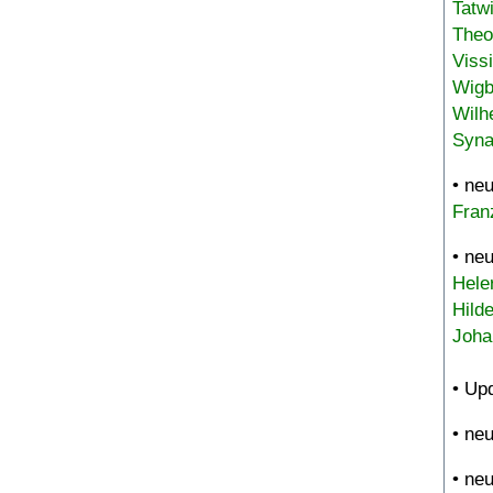
Tatw
Theo
Viss
Wigb
Wilh
Syna
• ne
Fran
• ne
Hele
Hild
Joha
• Up
• ne
• ne