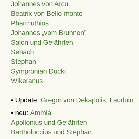
Johannes von Arcu
Beatrix von Bello-monte
Pharmuthios
Johannes
vom Brunnen
Salon und Gefährten
Senach
Stephan
Sympronian Ducki
Wikeranus
• Update:
Gregor von Dekapolis
,
Lauduin
• neu:
Ammia
Apollonius und Gefährten
Bartholuccius und Stephan