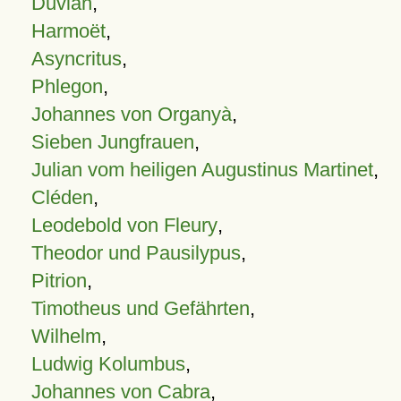
Duvian
,
Harmoët
,
Asyncritus
,
Phlegon
,
Johannes von Organyà
,
Sieben Jungfrauen
,
Julian vom heiligen Augustinus Martinet
,
Cléden
,
Leodebold von Fleury
,
Theodor und Pausilypus
,
Pitrion
,
Timotheus und Gefährten
,
Wilhelm
,
Ludwig Kolumbus
,
Johannes von Cabra
,