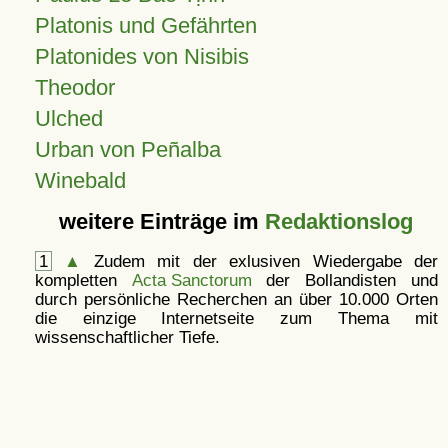
Platonis und Gefährten
Platonides von Nisibis
Theodor
Ulched
Urban von Peñalba
Winebald
weitere Einträge im
Redaktionslog
1
▲
Zudem mit der exlusiven Wiedergabe der
kompletten
Acta Sanctorum
der Bollandisten und
durch persönliche Recherchen an über 10.000 Orten
die einzige Internetseite zum Thema mit
wissenschaftlicher Tiefe.