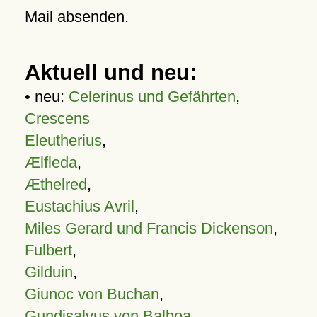
Mail absenden.
Aktuell und neu:
• neu:
Celerinus und Gefährten
,
Crescens
Eleutherius
,
Ælfleda
,
Æthelred
,
Eustachius Avril
,
Miles Gerard und Francis Dickenson
,
Fulbert
,
Gilduin
,
Giunoc von Buchan
,
Gundisalvus von Balboa
,