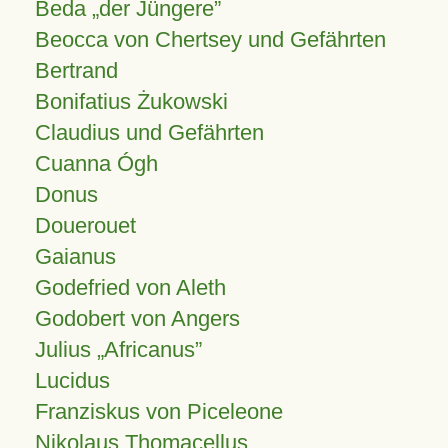
Beda „der Jüngere”
Beocca von Chertsey und Gefährten
Bertrand
Bonifatius Żukowski
Claudius und Gefährten
Cuanna Ógh
Donus
Douerouet
Gaianus
Godefried von Aleth
Godobert von Angers
Julius
Africanus
Lucidus
Franziskus von Piceleone
Nikolaus Thomacellus