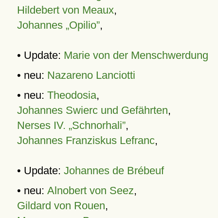
Hildebert von Meaux
,
Johannes „Opilio”
,
• Update:
Marie von der Menschwerdung
• neu:
Nazareno Lanciotti
• neu:
Theodosia
,
Johannes Swierc und Gefährten
,
Nerses IV. „Schnorhali”
,
Johannes Franziskus Lefranc
,
• Update:
Johannes de Brébeuf
• neu:
Alnobert von Seez
,
Gildard von Rouen
,