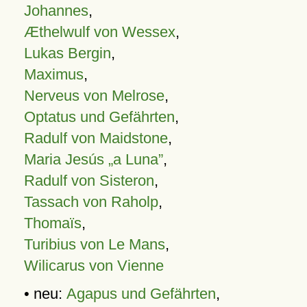
Johannes
,
Æthelwulf von Wessex
,
Lukas Bergin
,
Maximus
,
Nerveus von Melrose
,
Optatus und Gefährten
,
Radulf von Maidstone
,
Maria Jesús „a Luna”
,
Radulf von Sisteron
,
Tassach von Raholp
,
Thomaïs
,
Turibius von Le Mans
,
Wilicarus von Vienne
• neu:
Agapus und Gefährten
,