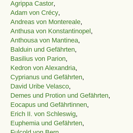
Agrippa Castor
,
Adam von Crécy
,
Andreas von Montereale
,
Anthusa von Konstantinopel
,
Anthousa von Mantinea
,
Balduin und Gefährten
,
Basilius von Parion
,
Kedron von Alexandria
,
Cyprianus und Gefährten
,
David Uribe Velasco
,
Demes und Protion und Gefährten
,
Eocapus und Gefährtinnen
,
Erich II. von Schleswig
,
Euphemia und Gefährten
,
Fulcold von Bern
,