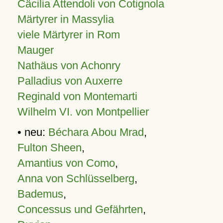
Cäcilia Attendoli von Cotignola
Märtyrer in Massylia
viele Märtyrer in Rom
Mauger
Nathäus von Achonry
Palladius von Auxerre
Reginald von Montemarti
Wilhelm VI. von Montpellier
• neu:
Béchara Abou Mrad
,
Fulton Sheen
,
Amantius von Como
,
Anna von Schlüsselberg
,
Bademus
,
Concessus und Gefährten
,