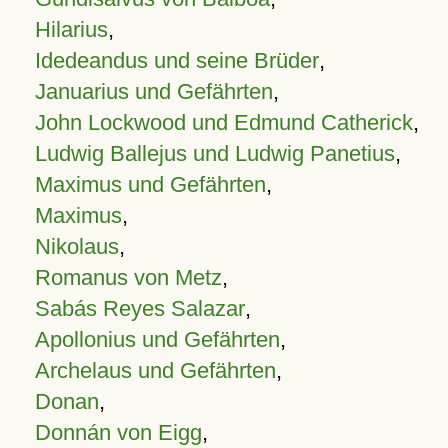
Hilarius
,
Idedeandus und seine Brüder
,
Januarius und Gefährten
,
John Lockwood und Edmund Catherick
,
Ludwig Ballejus und Ludwig Panetius
,
Maximus und Gefährten
,
Maximus
,
Nikolaus
,
Romanus von Metz
,
Sabás Reyes Salazar
,
Apollonius und Gefährten
,
Archelaus und Gefährten
,
Donan
,
Donnán von Eigg
,