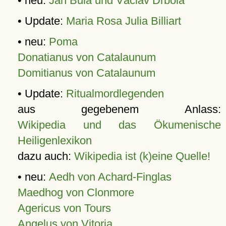
• neu:
Jan Bula und Václav Drbola
• Update:
Maria Rosa Julia Billiart
• neu:
Poma
Donatianus von Catalaunum
Domitianus von Catalaunum
• Update:
Ritualmordlegenden
aus gegebenem Anlass:
Wikipedia und das Ökumenische
Heiligenlexikon
dazu auch:
Wikipedia ist (k)eine Quelle!
• neu:
Aedh von Achard-Finglas
Maedhog von Clonmore
Agericus von Tours
Angelus von Vitoria