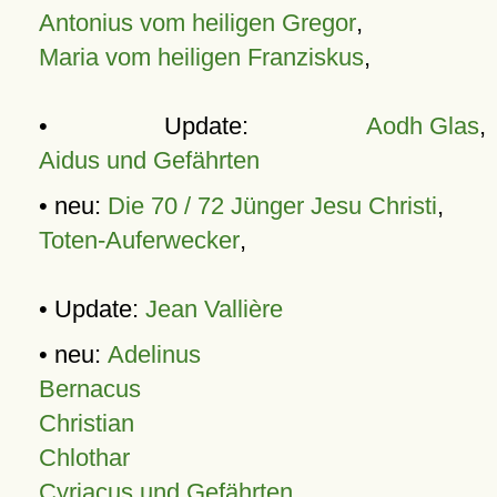
Antonius vom heiligen Gregor
,
Maria vom heiligen Franziskus
,
• Update:
Aodh Glas
,
Aidus und Gefährten
• neu:
Die 70 / 72 Jünger Jesu Christi
,
Toten-Auferwecker
,
• Update:
Jean Vallière
• neu:
Adelinus
Bernacus
Christian
Chlothar
Cyriacus und Gefährten