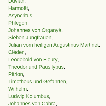
Duvian
,
Harmoët
,
Asyncritus
,
Phlegon
,
Johannes von Organyà
,
Sieben Jungfrauen
,
Julian vom heiligen Augustinus Martinet
,
Cléden
,
Leodebold von Fleury
,
Theodor und Pausilypus
,
Pitrion
,
Timotheus und Gefährten
,
Wilhelm
,
Ludwig Kolumbus
,
Johannes von Cabra
,