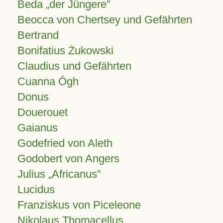
Beda „der Jüngere”
Beocca von Chertsey und Gefährten
Bertrand
Bonifatius Żukowski
Claudius und Gefährten
Cuanna Ógh
Donus
Douerouet
Gaianus
Godefried von Aleth
Godobert von Angers
Julius
Africanus
Lucidus
Franziskus von Piceleone
Nikolaus Thomacellus