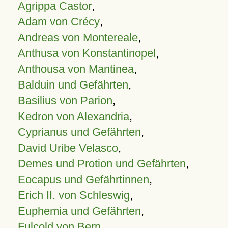
Agrippa Castor
,
Adam von Crécy
,
Andreas von Montereale
,
Anthusa von Konstantinopel
,
Anthousa von Mantinea
,
Balduin und Gefährten
,
Basilius von Parion
,
Kedron von Alexandria
,
Cyprianus und Gefährten
,
David Uribe Velasco
,
Demes und Protion und Gefährten
,
Eocapus und Gefährtinnen
,
Erich II. von Schleswig
,
Euphemia und Gefährten
,
Fulcold von Bern
,