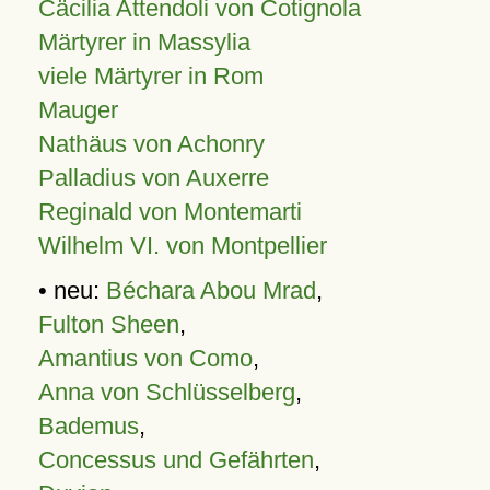
Cäcilia Attendoli von Cotignola
Märtyrer in Massylia
viele Märtyrer in Rom
Mauger
Nathäus von Achonry
Palladius von Auxerre
Reginald von Montemarti
Wilhelm VI. von Montpellier
• neu:
Béchara Abou Mrad
,
Fulton Sheen
,
Amantius von Como
,
Anna von Schlüsselberg
,
Bademus
,
Concessus und Gefährten
,