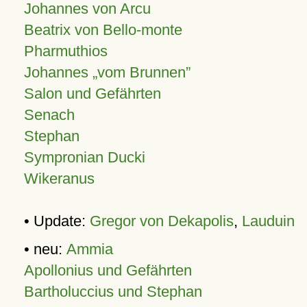
Johannes von Arcu
Beatrix von Bello-monte
Pharmuthios
Johannes
vom Brunnen
Salon und Gefährten
Senach
Stephan
Sympronian Ducki
Wikeranus
• Update:
Gregor von Dekapolis
,
Lauduin
• neu:
Ammia
Apollonius und Gefährten
Bartholuccius und Stephan