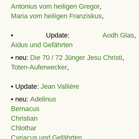
Antonius vom heiligen Gregor
,
Maria vom heiligen Franziskus
,
• Update:
Aodh Glas
,
Aidus und Gefährten
• neu:
Die 70 / 72 Jünger Jesu Christi
,
Toten-Auferwecker
,
• Update:
Jean Vallière
• neu:
Adelinus
Bernacus
Christian
Chlothar
Cyriacus und Gefährten