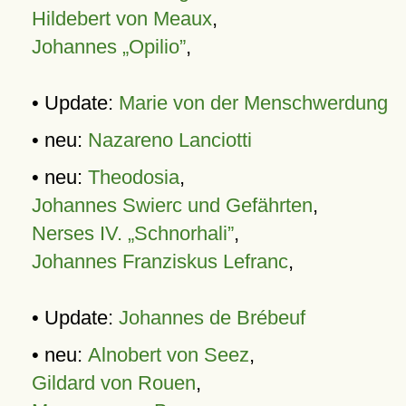
Hildebert von Meaux
,
Johannes „Opilio”
,
• Update:
Marie von der Menschwerdung
• neu:
Nazareno Lanciotti
• neu:
Theodosia
,
Johannes Swierc und Gefährten
,
Nerses IV. „Schnorhali”
,
Johannes Franziskus Lefranc
,
• Update:
Johannes de Brébeuf
• neu:
Alnobert von Seez
,
Gildard von Rouen
,