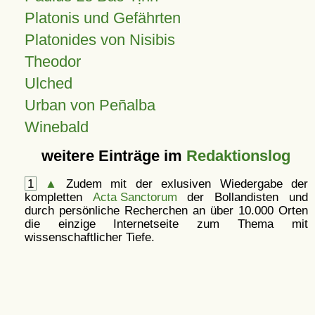
Platonis und Gefährten
Platonides von Nisibis
Theodor
Ulched
Urban von Peñalba
Winebald
weitere Einträge im
Redaktionslog
1
▲
Zudem mit der exlusiven Wiedergabe der
kompletten
Acta Sanctorum
der Bollandisten und
durch persönliche Recherchen an über 10.000 Orten
die einzige Internetseite zum Thema mit
wissenschaftlicher Tiefe.