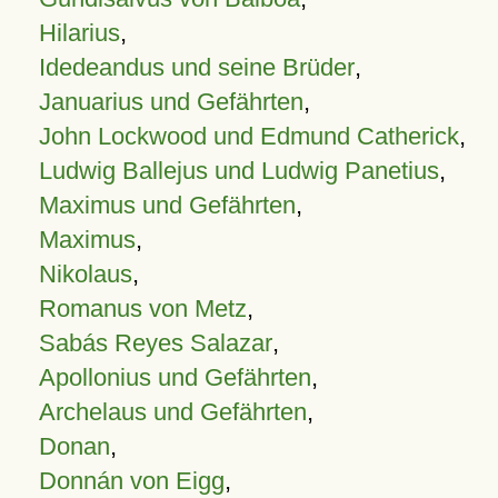
Hilarius
,
Idedeandus und seine Brüder
,
Januarius und Gefährten
,
John Lockwood und Edmund Catherick
,
Ludwig Ballejus und Ludwig Panetius
,
Maximus und Gefährten
,
Maximus
,
Nikolaus
,
Romanus von Metz
,
Sabás Reyes Salazar
,
Apollonius und Gefährten
,
Archelaus und Gefährten
,
Donan
,
Donnán von Eigg
,