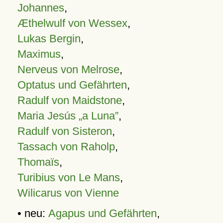
Johannes
,
Æthelwulf von Wessex
,
Lukas Bergin
,
Maximus
,
Nerveus von Melrose
,
Optatus und Gefährten
,
Radulf von Maidstone
,
Maria Jesús „a Luna”
,
Radulf von Sisteron
,
Tassach von Raholp
,
Thomaïs
,
Turibius von Le Mans
,
Wilicarus von Vienne
• neu:
Agapus und Gefährten
,