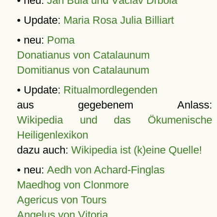
• neu:
Jan Bula und Václav Drbola
• Update:
Maria Rosa Julia Billiart
• neu:
Poma
Donatianus von Catalaunum
Domitianus von Catalaunum
• Update:
Ritualmordlegenden
aus gegebenem Anlass:
Wikipedia und das Ökumenische
Heiligenlexikon
dazu auch:
Wikipedia ist (k)eine Quelle!
• neu:
Aedh von Achard-Finglas
Maedhog von Clonmore
Agericus von Tours
Angelus von Vitoria