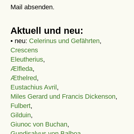
Mail absenden.
Aktuell und neu:
• neu:
Celerinus und Gefährten
,
Crescens
Eleutherius
,
Ælfleda
,
Æthelred
,
Eustachius Avril
,
Miles Gerard und Francis Dickenson
,
Fulbert
,
Gilduin
,
Giunoc von Buchan
,
Gundisalvus von Balboa
,