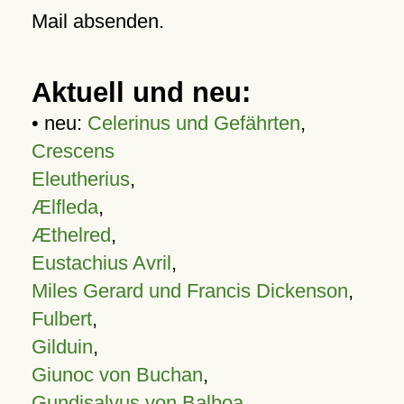
Mail absenden.
Aktuell und neu:
• neu:
Celerinus und Gefährten
,
Crescens
Eleutherius
,
Ælfleda
,
Æthelred
,
Eustachius Avril
,
Miles Gerard und Francis Dickenson
,
Fulbert
,
Gilduin
,
Giunoc von Buchan
,
Gundisalvus von Balboa
,