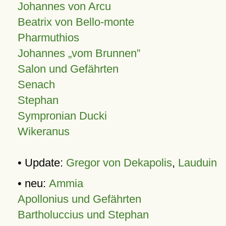
Johannes von Arcu
Beatrix von Bello-monte
Pharmuthios
Johannes
vom Brunnen
Salon und Gefährten
Senach
Stephan
Sympronian Ducki
Wikeranus
• Update:
Gregor von Dekapolis
,
Lauduin
• neu:
Ammia
Apollonius und Gefährten
Bartholuccius und Stephan