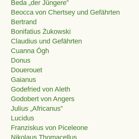
Beda „der Jüngere”
Beocca von Chertsey und Gefährten
Bertrand
Bonifatius Żukowski
Claudius und Gefährten
Cuanna Ógh
Donus
Douerouet
Gaianus
Godefried von Aleth
Godobert von Angers
Julius
Africanus
Lucidus
Franziskus von Piceleone
Nikolaus Thomacellus