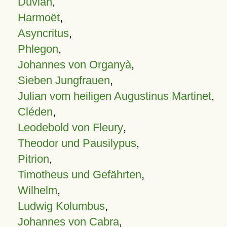
Duvian
,
Harmoët
,
Asyncritus
,
Phlegon
,
Johannes von Organyà
,
Sieben Jungfrauen
,
Julian vom heiligen Augustinus Martinet
,
Cléden
,
Leodebold von Fleury
,
Theodor und Pausilypus
,
Pitrion
,
Timotheus und Gefährten
,
Wilhelm
,
Ludwig Kolumbus
,
Johannes von Cabra
,