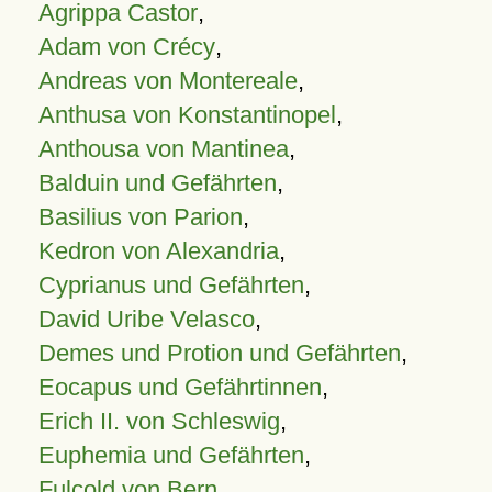
Agrippa Castor
,
Adam von Crécy
,
Andreas von Montereale
,
Anthusa von Konstantinopel
,
Anthousa von Mantinea
,
Balduin und Gefährten
,
Basilius von Parion
,
Kedron von Alexandria
,
Cyprianus und Gefährten
,
David Uribe Velasco
,
Demes und Protion und Gefährten
,
Eocapus und Gefährtinnen
,
Erich II. von Schleswig
,
Euphemia und Gefährten
,
Fulcold von Bern
,