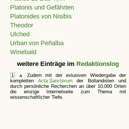
Platonis und Gefährten
Platonides von Nisibis
Theodor
Ulched
Urban von Peñalba
Winebald
weitere Einträge im
Redaktionslog
1
▲
Zudem mit der exlusiven Wiedergabe der
kompletten
Acta Sanctorum
der Bollandisten und
durch persönliche Recherchen an über 10.000 Orten
die einzige Internetseite zum Thema mit
wissenschaftlicher Tiefe.