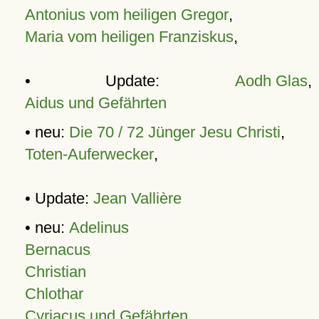
Antonius vom heiligen Gregor
,
Maria vom heiligen Franziskus
,
• Update:
Aodh Glas
,
Aidus und Gefährten
• neu:
Die 70 / 72 Jünger Jesu Christi
,
Toten-Auferwecker
,
• Update:
Jean Vallière
• neu:
Adelinus
Bernacus
Christian
Chlothar
Cyriacus und Gefährten