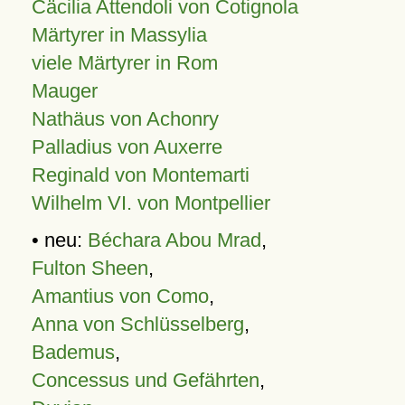
Cäcilia Attendoli von Cotignola
Märtyrer in Massylia
viele Märtyrer in Rom
Mauger
Nathäus von Achonry
Palladius von Auxerre
Reginald von Montemarti
Wilhelm VI. von Montpellier
• neu:
Béchara Abou Mrad
,
Fulton Sheen
,
Amantius von Como
,
Anna von Schlüsselberg
,
Bademus
,
Concessus und Gefährten
,