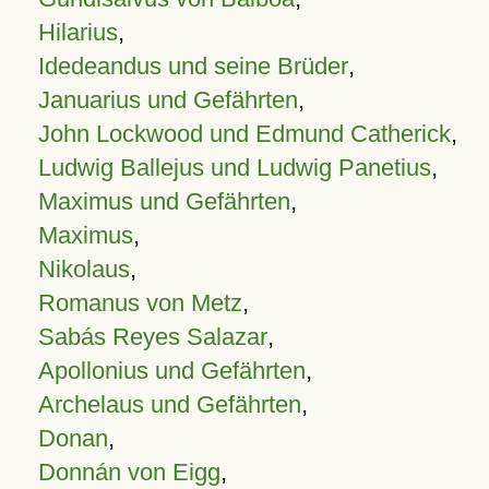
Hilarius
,
Idedeandus und seine Brüder
,
Januarius und Gefährten
,
John Lockwood und Edmund Catherick
,
Ludwig Ballejus und Ludwig Panetius
,
Maximus und Gefährten
,
Maximus
,
Nikolaus
,
Romanus von Metz
,
Sabás Reyes Salazar
,
Apollonius und Gefährten
,
Archelaus und Gefährten
,
Donan
,
Donnán von Eigg
,