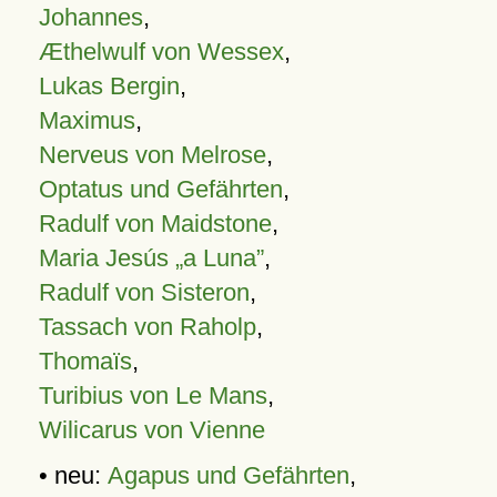
Johannes
,
Æthelwulf von Wessex
,
Lukas Bergin
,
Maximus
,
Nerveus von Melrose
,
Optatus und Gefährten
,
Radulf von Maidstone
,
Maria Jesús „a Luna”
,
Radulf von Sisteron
,
Tassach von Raholp
,
Thomaïs
,
Turibius von Le Mans
,
Wilicarus von Vienne
• neu:
Agapus und Gefährten
,