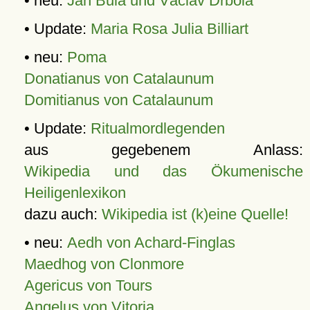
• neu:
Jan Bula und Václav Drbola
• Update:
Maria Rosa Julia Billiart
• neu:
Poma
Donatianus von Catalaunum
Domitianus von Catalaunum
• Update:
Ritualmordlegenden
aus gegebenem Anlass:
Wikipedia und das Ökumenische
Heiligenlexikon
dazu auch:
Wikipedia ist (k)eine Quelle!
• neu:
Aedh von Achard-Finglas
Maedhog von Clonmore
Agericus von Tours
Angelus von Vitoria