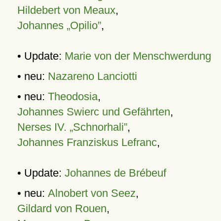
Hildebert von Meaux
,
Johannes „Opilio”
,
• Update:
Marie von der Menschwerdung
• neu:
Nazareno Lanciotti
• neu:
Theodosia
,
Johannes Swierc und Gefährten
,
Nerses IV. „Schnorhali”
,
Johannes Franziskus Lefranc
,
• Update:
Johannes de Brébeuf
• neu:
Alnobert von Seez
,
Gildard von Rouen
,