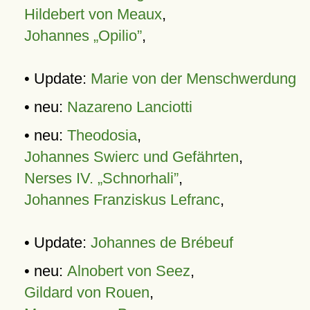
Hildebert von Meaux
,
Johannes „Opilio”
,
• Update:
Marie von der Menschwerdung
• neu:
Nazareno Lanciotti
• neu:
Theodosia
,
Johannes Swierc und Gefährten
,
Nerses IV. „Schnorhali”
,
Johannes Franziskus Lefranc
,
• Update:
Johannes de Brébeuf
• neu:
Alnobert von Seez
,
Gildard von Rouen
,