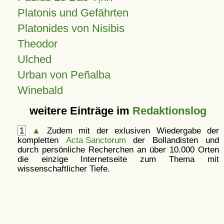
Platonis und Gefährten
Platonides von Nisibis
Theodor
Ulched
Urban von Peñalba
Winebald
weitere Einträge im
Redaktionslog
1
▲
Zudem mit der exlusiven Wiedergabe der
kompletten
Acta Sanctorum
der Bollandisten und
durch persönliche Recherchen an über 10.000 Orten
die einzige Internetseite zum Thema mit
wissenschaftlicher Tiefe.