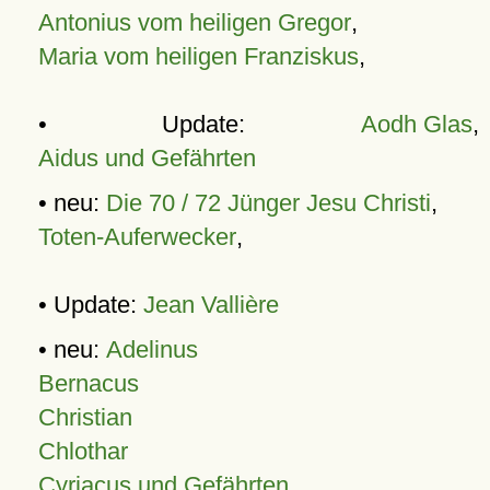
Antonius vom heiligen Gregor
,
Maria vom heiligen Franziskus
,
• Update:
Aodh Glas
,
Aidus und Gefährten
• neu:
Die 70 / 72 Jünger Jesu Christi
,
Toten-Auferwecker
,
• Update:
Jean Vallière
• neu:
Adelinus
Bernacus
Christian
Chlothar
Cyriacus und Gefährten