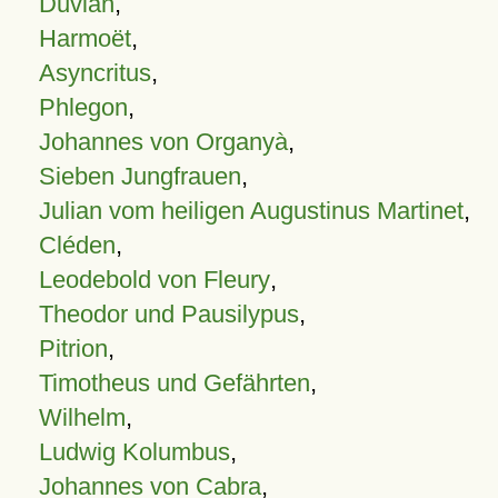
Duvian
,
Harmoët
,
Asyncritus
,
Phlegon
,
Johannes von Organyà
,
Sieben Jungfrauen
,
Julian vom heiligen Augustinus Martinet
,
Cléden
,
Leodebold von Fleury
,
Theodor und Pausilypus
,
Pitrion
,
Timotheus und Gefährten
,
Wilhelm
,
Ludwig Kolumbus
,
Johannes von Cabra
,