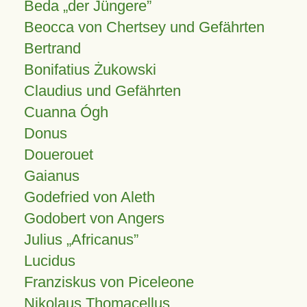
Beda „der Jüngere”
Beocca von Chertsey und Gefährten
Bertrand
Bonifatius Żukowski
Claudius und Gefährten
Cuanna Ógh
Donus
Douerouet
Gaianus
Godefried von Aleth
Godobert von Angers
Julius
Africanus
Lucidus
Franziskus von Piceleone
Nikolaus Thomacellus