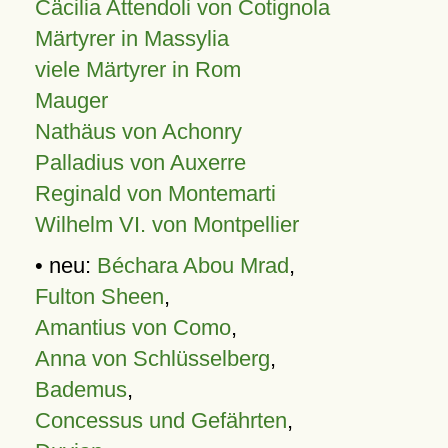
Cäcilia Attendoli von Cotignola
Märtyrer in Massylia
viele Märtyrer in Rom
Mauger
Nathäus von Achonry
Palladius von Auxerre
Reginald von Montemarti
Wilhelm VI. von Montpellier
• neu:
Béchara Abou Mrad
,
Fulton Sheen
,
Amantius von Como
,
Anna von Schlüsselberg
,
Bademus
,
Concessus und Gefährten
,