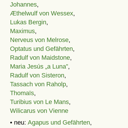
Johannes
,
Æthelwulf von Wessex
,
Lukas Bergin
,
Maximus
,
Nerveus von Melrose
,
Optatus und Gefährten
,
Radulf von Maidstone
,
Maria Jesús „a Luna”
,
Radulf von Sisteron
,
Tassach von Raholp
,
Thomaïs
,
Turibius von Le Mans
,
Wilicarus von Vienne
• neu:
Agapus und Gefährten
,