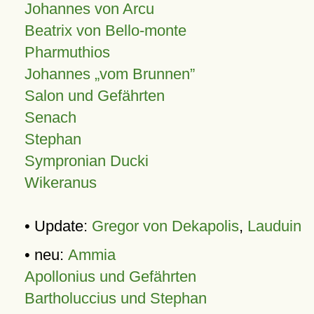
Johannes von Arcu
Beatrix von Bello-monte
Pharmuthios
Johannes
vom Brunnen
Salon und Gefährten
Senach
Stephan
Sympronian Ducki
Wikeranus
• Update:
Gregor von Dekapolis
,
Lauduin
• neu:
Ammia
Apollonius und Gefährten
Bartholuccius und Stephan