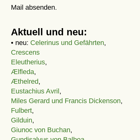
Mail absenden.
Aktuell und neu:
• neu:
Celerinus und Gefährten
,
Crescens
Eleutherius
,
Ælfleda
,
Æthelred
,
Eustachius Avril
,
Miles Gerard und Francis Dickenson
,
Fulbert
,
Gilduin
,
Giunoc von Buchan
,
Gundisalvus von Balboa
,