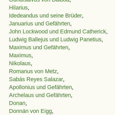
Hilarius
,
Idedeandus und seine Brüder
,
Januarius und Gefährten
,
John Lockwood und Edmund Catherick
,
Ludwig Ballejus und Ludwig Panetius
,
Maximus und Gefährten
,
Maximus
,
Nikolaus
,
Romanus von Metz
,
Sabás Reyes Salazar
,
Apollonius und Gefährten
,
Archelaus und Gefährten
,
Donan
,
Donnán von Eigg
,