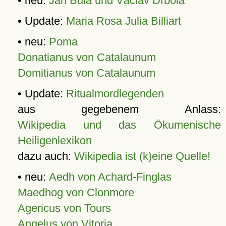
• neu:
Jan Bula und Václav Drbola
• Update:
Maria Rosa Julia Billiart
• neu:
Poma
Donatianus von Catalaunum
Domitianus von Catalaunum
• Update:
Ritualmordlegenden
aus gegebenem Anlass:
Wikipedia und das Ökumenische
Heiligenlexikon
dazu auch:
Wikipedia ist (k)eine Quelle!
• neu:
Aedh von Achard-Finglas
Maedhog von Clonmore
Agericus von Tours
Angelus von Vitoria