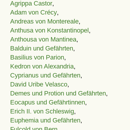
Agrippa Castor
,
Adam von Crécy
,
Andreas von Montereale
,
Anthusa von Konstantinopel
,
Anthousa von Mantinea
,
Balduin und Gefährten
,
Basilius von Parion
,
Kedron von Alexandria
,
Cyprianus und Gefährten
,
David Uribe Velasco
,
Demes und Protion und Gefährten
,
Eocapus und Gefährtinnen
,
Erich II. von Schleswig
,
Euphemia und Gefährten
,
Fulcold von Bern
,