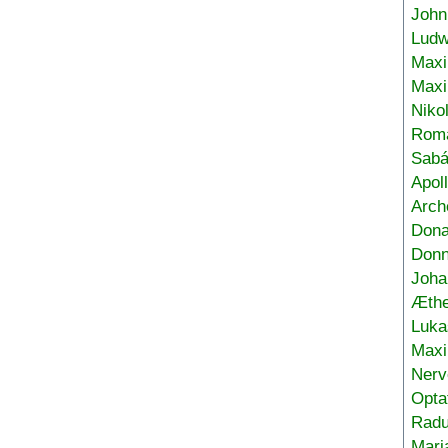
John
Ludw
Maxi
Max
Niko
Roma
Sabá
Apol
Arch
Don
Donn
Joha
Æthe
Luka
Max
Nerv
Opta
Radu
Mari