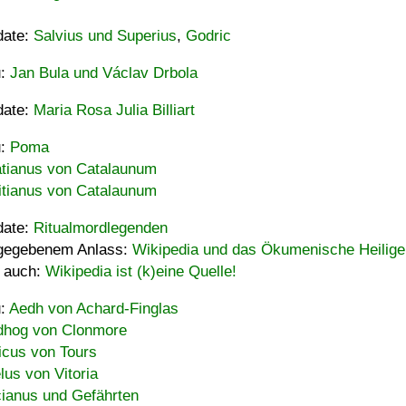
date:
Salvius und Superius
,
Godric
u:
Jan Bula und Václav Drbola
date:
Maria Rosa Julia Billiart
u:
Poma
tianus von Catalaunum
tianus von Catalaunum
date:
Ritualmordlegenden
gegebenem Anlass:
Wikipedia und das Ökumenische Heilige
 auch:
Wikipedia ist (k)eine Quelle!
u:
Aedh von Achard-Finglas
hog von Clonmore
icus von Tours
lus von Vitoria
ianus und Gefährten