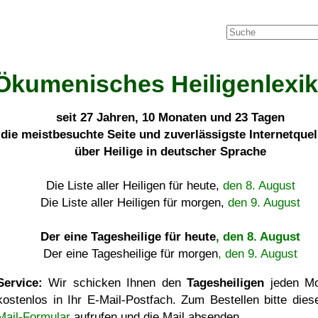
Ökumenisches Heiligenlexi
seit
27 Jahren, 10 Monaten und 23 Tagen
die meistbesuchte Seite und zuverlässigste Internetque
über Heilige in deutscher Sprache
Die Liste aller Heiligen für heute,
den 8. August
Die Liste aller Heiligen für morgen,
den 9. August
Der eine Tagesheilige für heute
, den 8. August
Der eine Tagesheilige für morgen
, den 9. August
Service:
Wir schicken Ihnen den
Tagesheiligen
jeden Mo
kostenlos in Ihr E-Mail-Postfach. Zum Bestellen bitte die
Mail-Formular
aufrufen und die Mail absenden.