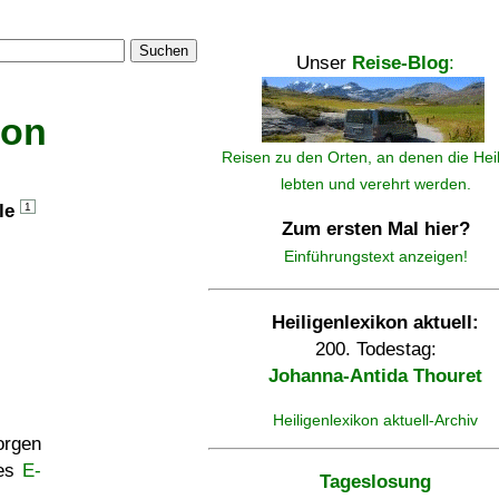
Suchen
Unser
Reise-Blog
:
kon
Reisen zu den Orten, an denen die Hei
lebten und verehrt werden.
lle
1
Zum ersten Mal hier?
Einführungstext anzeigen!
Heiligenlexikon aktuell:
200. Todestag:
Johanna-Antida Thouret
Heiligenlexikon aktuell-Archiv
rgen
ses
E-
Tageslosung