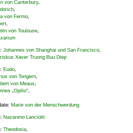
in von Canterbury
,
dorich
,
ia von Fermo
,
ert
,
elm von Toulouse
,
xarium
u:
Johannes von Shanghai und San Francisco
,
ziskus Xaver Truong Buu Diep
u:
Eudo
,
rius von Tongern
,
ebert von Meaux
,
nnes „Opilio”
,
date:
Marie von der Menschwerdung
u:
Nazareno Lanciotti
u:
Theodosia
,