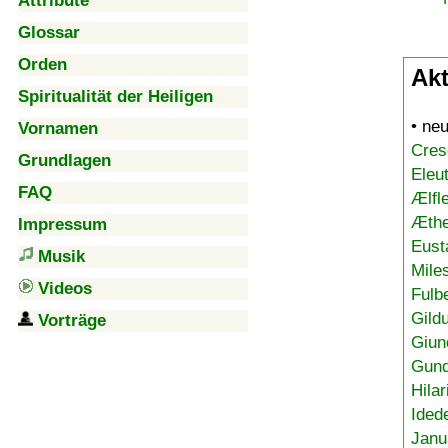
Attribute
Glossar
Orden
Akt
Spiritualität der Heiligen
• ne
Vornamen
Cres
Grundlagen
Eleu
FAQ
Ælfl
Æthe
Impressum
Eust
Musik
Mile
Videos
Fulb
Gild
Vorträge
Giun
Gund
Hilar
Ided
Janu