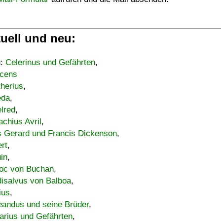
uell und neu:
u:
Celerinus und Gefährten
,
cens
therius
,
eda
,
lred
,
achius Avril
,
s Gerard und Francis Dickenson
,
ert
,
uin
,
oc von Buchan
,
isalvus von Balboa
,
ius
,
eandus und seine Brüder
,
arius und Gefährten
,