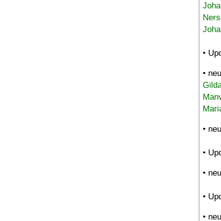
Joha
Ners
Joha
• Up
• ne
Gild
Manv
Mari
• ne
• Up
• ne
• Up
• ne