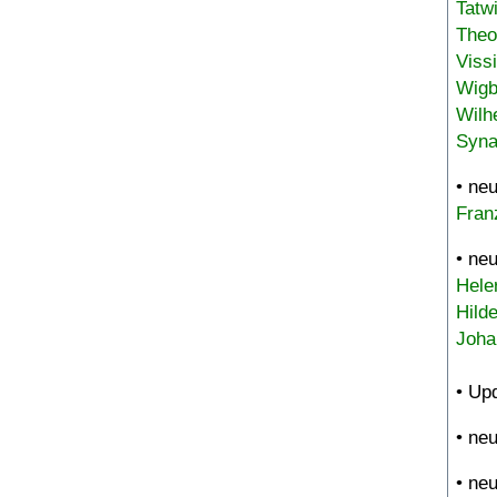
Tatw
Theo
Viss
Wigb
Wilh
Syna
• ne
Fran
• ne
Hele
Hild
Joha
• Up
• ne
• ne