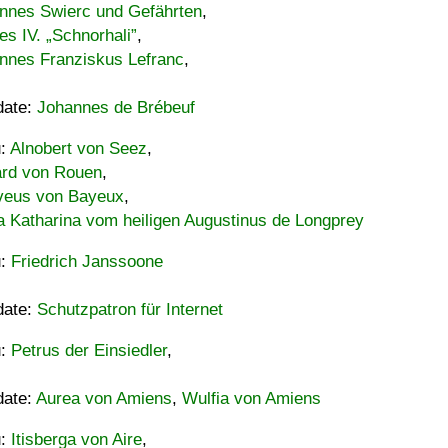
nnes Swierc und Gefährten
,
es IV. „Schnorhali”
,
nnes Franziskus Lefranc
,
date:
Johannes de Brébeuf
u:
Alnobert von Seez
,
ard von Rouen
,
eus von Bayeux
,
a Katharina vom heiligen Augustinus de Longprey
u:
Friedrich Janssoone
date:
Schutzpatron für Internet
u:
Petrus der Einsiedler
,
date:
Aurea von Amiens
,
Wulfia von Amiens
u:
Itisberga von Aire
,