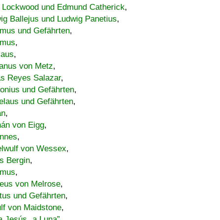
 Lockwood und Edmund Catherick
,
ig Ballejus und Ludwig Panetius
,
mus und Gefährten
,
imus
,
laus
,
nus von Metz
,
s Reyes Salazar
,
lonius und Gefährten
,
elaus und Gefährten
,
an
,
án von Eigg
,
nnes
,
lwulf von Wessex
,
s Bergin
,
imus
,
eus von Melrose
,
tus und Gefährten
,
lf von Maidstone
,
a Jesús „a Luna”
,