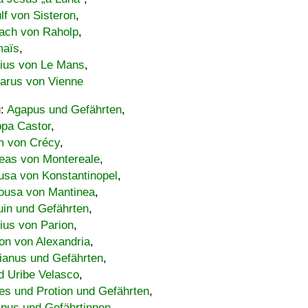
lf von Sisteron
,
ach von Raholp
,
maïs
,
bius von Le Mans
,
carus von Vienne
u:
Agapus und Gefährten
,
ppa Castor
,
 von Crécy
,
eas von Montereale
,
usa von Konstantinopel
,
ousa von Mantinea
,
uin und Gefährten
,
lius von Parion
,
on von Alexandria
,
ianus und Gefährten
,
d Uribe Velasco
,
s und Protion und Gefährten
,
pus und Gefährtinnen
,