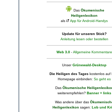
Das
Ökumenische
Heiligenlexikon
als
App für Android-Handys
Update für unseren Stick?
Anleitung lesen oder bestellen
Web 3.0
-
Allgemeine Kommentare
Unser
Grünewald-Desktop
Die Heiligen des Tages
kostenlos auf 
Homepage einbinden:
So geht es
Das
Ökumenische Heiligenlexiko
weiterempfehlen?
Banner + links
Was andere über das
Ökumenisch
Heiligenlexikon
sagen:
Lob und Kri