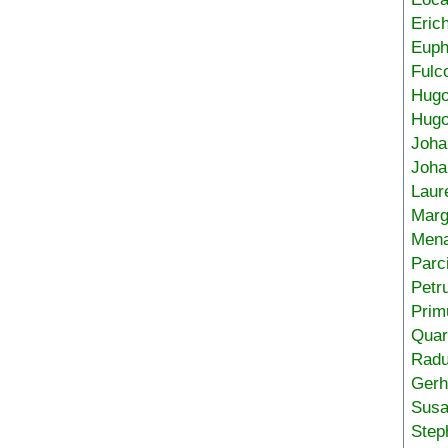
Eric
Euph
Fulc
Hug
Hugo
Joha
Joha
Laur
Marg
Mena
Parc
Petr
Prim
Quar
Radu
Gerh
Sus
Step