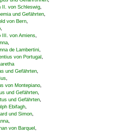
h II. von Schleswig
,
emia und Gefährten
,
old von Bern
,
o
,
 III. von Amiens
,
nna
,
nna de Lambertini
,
entius von Portugal
,
aretha
s und Gefährten
,
ius
,
us von Montepiano
,
us und Gefährten
,
tus und Gefährten
,
lph Ebifagh
,
ard und Simon
,
anna
,
han von Barquel
,