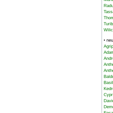
Radu
Tass
Tho
Turi
Wili
• ne
Agri
Adam
Andr
Anth
Anth
Bald
Basi
Kedr
Cypr
Davi
Deme
Eoca