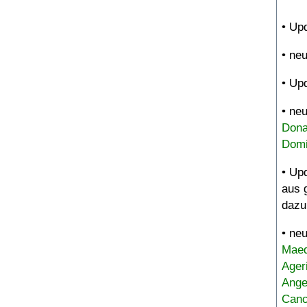
• Up
• ne
• Up
• ne
Dona
Domi
• Up
aus 
dazu
• ne
Maed
Ager
Ange
Canc