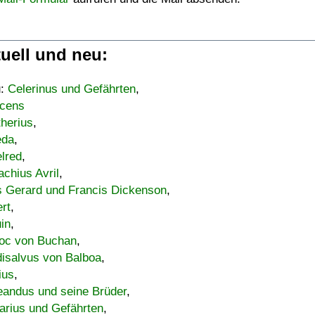
uell und neu:
u:
Celerinus und Gefährten
,
cens
therius
,
eda
,
lred
,
achius Avril
,
s Gerard und Francis Dickenson
,
ert
,
uin
,
oc von Buchan
,
isalvus von Balboa
,
ius
,
eandus und seine Brüder
,
arius und Gefährten
,