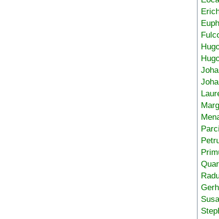
Eric
Euph
Fulc
Hug
Hugo
Joha
Joha
Laur
Marg
Mena
Parc
Petr
Prim
Quar
Radu
Gerh
Sus
Step