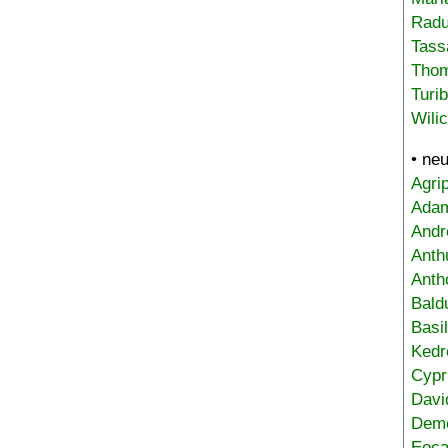
Radu
Tass
Tho
Turi
Wili
• ne
Agri
Adam
Andr
Anth
Anth
Bald
Basi
Kedr
Cypr
Davi
Deme
Eoca