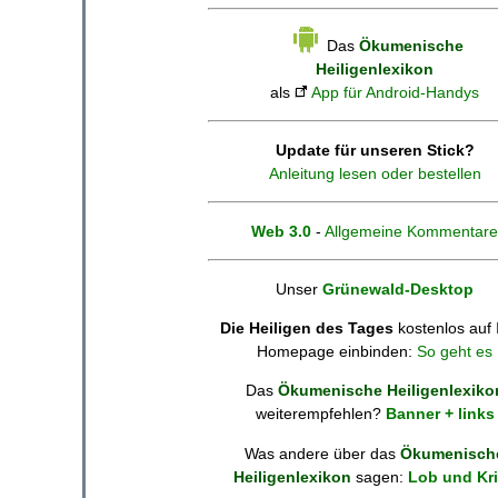
Das
Ökumenische
Heiligenlexikon
als
App für Android-Handys
Update für unseren Stick?
Anleitung lesen oder bestellen
Web 3.0
-
Allgemeine Kommentare
Unser
Grünewald-Desktop
Die Heiligen des Tages
kostenlos auf 
Homepage einbinden:
So geht es
Das
Ökumenische Heiligenlexiko
weiterempfehlen?
Banner + links
Was andere über das
Ökumenisch
Heiligenlexikon
sagen:
Lob und Kri