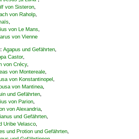
lf von Sisteron
,
ach von Raholp
,
maïs
,
bius von Le Mans
,
carus von Vienne
u:
Agapus und Gefährten
,
ppa Castor
,
 von Crécy
,
eas von Montereale
,
usa von Konstantinopel
,
ousa von Mantinea
,
uin und Gefährten
,
lius von Parion
,
on von Alexandria
,
ianus und Gefährten
,
d Uribe Velasco
,
s und Protion und Gefährten
,
pus und Gefährtinnen
,