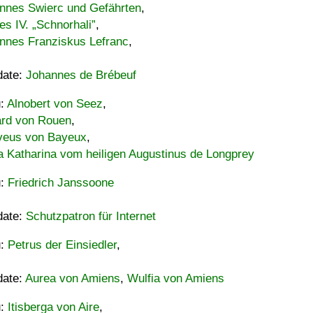
nnes Swierc und Gefährten
,
es IV. „Schnorhali”
,
nnes Franziskus Lefranc
,
date:
Johannes de Brébeuf
u:
Alnobert von Seez
,
ard von Rouen
,
eus von Bayeux
,
a Katharina vom heiligen Augustinus de Longprey
u:
Friedrich Janssoone
date:
Schutzpatron für Internet
u:
Petrus der Einsiedler
,
date:
Aurea von Amiens
,
Wulfia von Amiens
u:
Itisberga von Aire
,