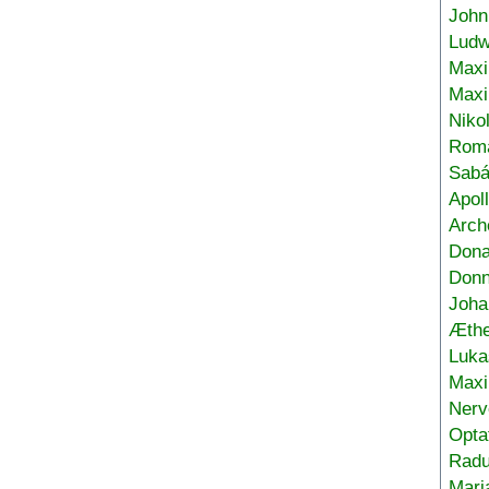
John
Ludw
Maxi
Max
Niko
Roma
Sabá
Apol
Arch
Don
Donn
Joha
Æthe
Luka
Max
Nerv
Opta
Radu
Mari