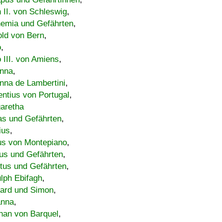
h II. von Schleswig
,
emia und Gefährten
,
old von Bern
,
o
,
 III. von Amiens
,
nna
,
nna de Lambertini
,
entius von Portugal
,
aretha
s und Gefährten
,
ius
,
us von Montepiano
,
us und Gefährten
,
tus und Gefährten
,
lph Ebifagh
,
ard und Simon
,
anna
,
han von Barquel
,