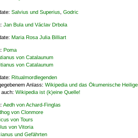
date:
Salvius und Superius
,
Godric
u:
Jan Bula und Václav Drbola
date:
Maria Rosa Julia Billiart
u:
Poma
tianus von Catalaunum
tianus von Catalaunum
date:
Ritualmordlegenden
gegebenem Anlass:
Wikipedia und das Ökumenische Heilige
 auch:
Wikipedia ist (k)eine Quelle!
u:
Aedh von Achard-Finglas
hog von Clonmore
icus von Tours
lus von Vitoria
ianus und Gefährten