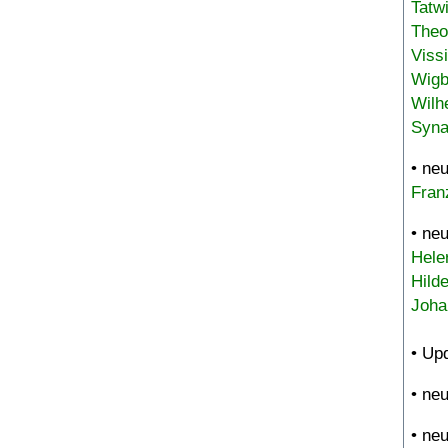
Tatw
Theo
Viss
Wigb
Wilh
Syna
• ne
Fran
• ne
Hele
Hild
Joha
• Up
• ne
• ne