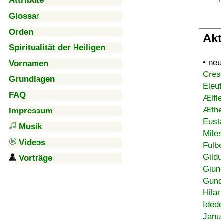
Attribute
Glossar
Orden
Akt
Spiritualität der Heiligen
• ne
Vornamen
Cres
Grundlagen
Eleu
FAQ
Ælfl
Æthe
Impressum
Eust
Musik
Mile
Videos
Fulb
Gild
Vorträge
Giun
Gund
Hilar
Ided
Janu