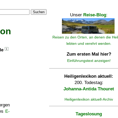
Suchen
Unser
Reise-Blog
:
kon
Reisen zu den Orten, an denen die Hei
lebten und verehrt werden.
lle
1
Zum ersten Mal hier?
Einführungstext anzeigen!
Heiligenlexikon aktuell:
200. Todestag:
Johanna-Antida Thouret
Heiligenlexikon aktuell-Archiv
rgen
ses
E-
Tageslosung