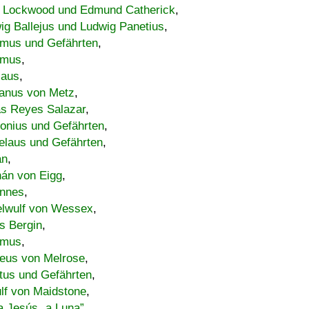
 Lockwood und Edmund Catherick
,
ig Ballejus und Ludwig Panetius
,
mus und Gefährten
,
imus
,
laus
,
nus von Metz
,
s Reyes Salazar
,
lonius und Gefährten
,
elaus und Gefährten
,
an
,
án von Eigg
,
nnes
,
lwulf von Wessex
,
s Bergin
,
imus
,
eus von Melrose
,
tus und Gefährten
,
lf von Maidstone
,
a Jesús „a Luna”
,