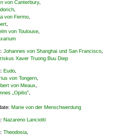
in von Canterbury
,
dorich
,
ia von Fermo
,
ert
,
elm von Toulouse
,
xarium
u:
Johannes von Shanghai und San Francisco
,
ziskus Xaver Truong Buu Diep
u:
Eudo
,
rius von Tongern
,
ebert von Meaux
,
nnes „Opilio”
,
date:
Marie von der Menschwerdung
u:
Nazareno Lanciotti
u:
Theodosia
,