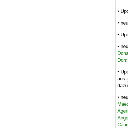
• Up
• ne
• Up
• ne
Dona
Domi
• Up
aus 
dazu
• ne
Maed
Ager
Ange
Canc