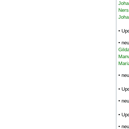
Joha
Ners
Joha
• Up
• ne
Gild
Manv
Mari
• ne
• Up
• ne
• Up
• ne