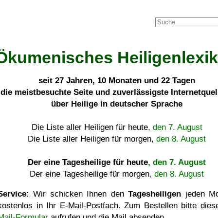
Ökumenisches Heiligenlexi
seit
27 Jahren, 10 Monaten und 22 Tagen
die meistbesuchte Seite und zuverlässigste Internetque
über Heilige in deutscher Sprache
Die Liste aller Heiligen für heute,
den 7. August
Die Liste aller Heiligen für morgen,
den 8. August
Der eine Tagesheilige für heute
, den 7. August
Der eine Tagesheilige für morgen
, den 8. August
Service:
Wir schicken Ihnen den
Tagesheiligen
jeden Mo
kostenlos in Ihr E-Mail-Postfach. Zum Bestellen bitte die
Mail-Formular
aufrufen und die Mail absenden.