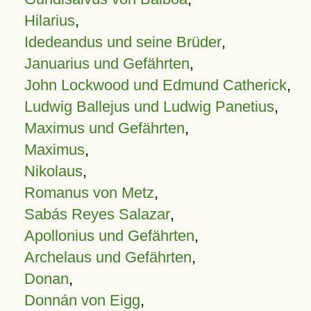
Hilarius
,
Idedeandus und seine Brüder
,
Januarius und Gefährten
,
John Lockwood und Edmund Catherick
,
Ludwig Ballejus und Ludwig Panetius
,
Maximus und Gefährten
,
Maximus
,
Nikolaus
,
Romanus von Metz
,
Sabás Reyes Salazar
,
Apollonius und Gefährten
,
Archelaus und Gefährten
,
Donan
,
Donnán von Eigg
,