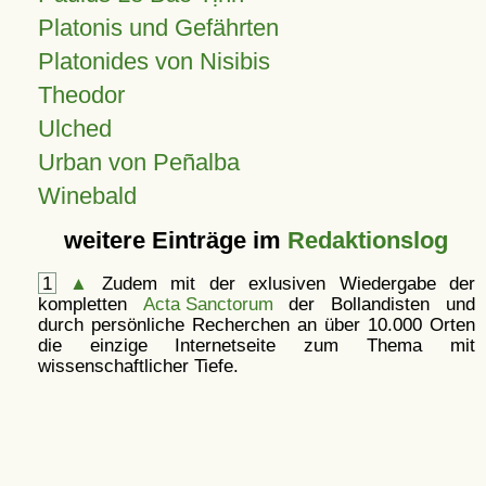
Platonis und Gefährten
Platonides von Nisibis
Theodor
Ulched
Urban von Peñalba
Winebald
weitere Einträge im
Redaktionslog
1
▲
Zudem mit der exlusiven Wiedergabe der
kompletten
Acta Sanctorum
der Bollandisten und
durch persönliche Recherchen an über 10.000 Orten
die einzige Internetseite zum Thema mit
wissenschaftlicher Tiefe.