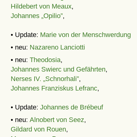
Hildebert von Meaux
,
Johannes „Opilio”
,
• Update:
Marie von der Menschwerdung
• neu:
Nazareno Lanciotti
• neu:
Theodosia
,
Johannes Swierc und Gefährten
,
Nerses IV. „Schnorhali”
,
Johannes Franziskus Lefranc
,
• Update:
Johannes de Brébeuf
• neu:
Alnobert von Seez
,
Gildard von Rouen
,