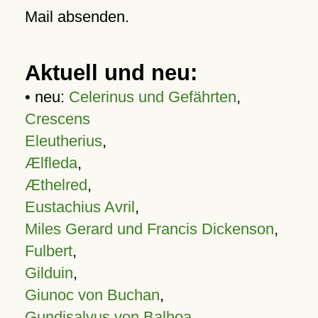
Mail absenden.
Aktuell und neu:
• neu:
Celerinus und Gefährten
,
Crescens
Eleutherius
,
Ælfleda
,
Æthelred
,
Eustachius Avril
,
Miles Gerard und Francis Dickenson
,
Fulbert
,
Gilduin
,
Giunoc von Buchan
,
Gundisalvus von Balboa
,