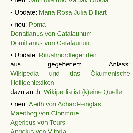
• neu:
Jan Bula und Václav Drbola
• Update:
Maria Rosa Julia Billiart
• neu:
Poma
Donatianus von Catalaunum
Domitianus von Catalaunum
• Update:
Ritualmordlegenden
aus gegebenem Anlass:
Wikipedia und das Ökumenische
Heiligenlexikon
dazu auch:
Wikipedia ist (k)eine Quelle!
• neu:
Aedh von Achard-Finglas
Maedhog von Clonmore
Agericus von Tours
Angelus von Vitoria