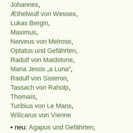
Johannes
,
Æthelwulf von Wessex
,
Lukas Bergin
,
Maximus
,
Nerveus von Melrose
,
Optatus und Gefährten
,
Radulf von Maidstone
,
Maria Jesús „a Luna”
,
Radulf von Sisteron
,
Tassach von Raholp
,
Thomaïs
,
Turibius von Le Mans
,
Wilicarus von Vienne
• neu:
Agapus und Gefährten
,