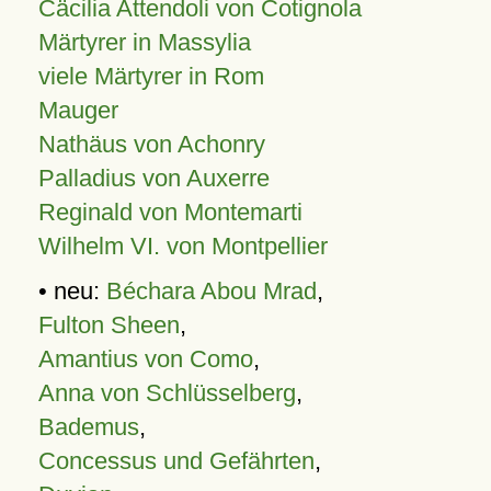
Cäcilia Attendoli von Cotignola
Märtyrer in Massylia
viele Märtyrer in Rom
Mauger
Nathäus von Achonry
Palladius von Auxerre
Reginald von Montemarti
Wilhelm VI. von Montpellier
• neu:
Béchara Abou Mrad
,
Fulton Sheen
,
Amantius von Como
,
Anna von Schlüsselberg
,
Bademus
,
Concessus und Gefährten
,