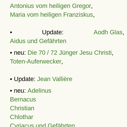
Antonius vom heiligen Gregor
,
Maria vom heiligen Franziskus
,
• Update:
Aodh Glas
,
Aidus und Gefährten
• neu:
Die 70 / 72 Jünger Jesu Christi
,
Toten-Auferwecker
,
• Update:
Jean Vallière
• neu:
Adelinus
Bernacus
Christian
Chlothar
Cyriacus und Gefährten