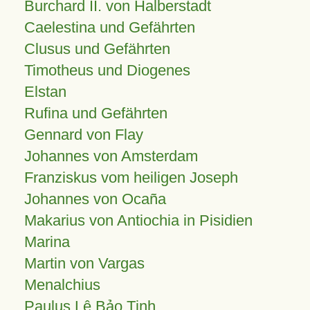
Burchard II. von Halberstadt
Caelestina und Gefährten
Clusus und Gefährten
Timotheus und Diogenes
Elstan
Rufina und Gefährten
Gennard von Flay
Johannes von Amsterdam
Franziskus vom heiligen Joseph
Johannes von Ocaña
Makarius von Antiochia in Pisidien
Marina
Martin von Vargas
Menalchius
Paulus Lê Bảo Tịnh