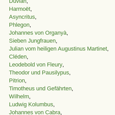
Duvian
,
Harmoët
,
Asyncritus
,
Phlegon
,
Johannes von Organyà
,
Sieben Jungfrauen
,
Julian vom heiligen Augustinus Martinet
,
Cléden
,
Leodebold von Fleury
,
Theodor und Pausilypus
,
Pitrion
,
Timotheus und Gefährten
,
Wilhelm
,
Ludwig Kolumbus
,
Johannes von Cabra
,