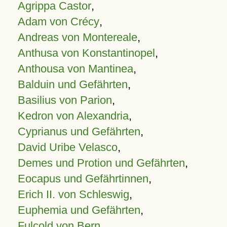
Agrippa Castor
,
Adam von Crécy
,
Andreas von Montereale
,
Anthusa von Konstantinopel
,
Anthousa von Mantinea
,
Balduin und Gefährten
,
Basilius von Parion
,
Kedron von Alexandria
,
Cyprianus und Gefährten
,
David Uribe Velasco
,
Demes und Protion und Gefährten
,
Eocapus und Gefährtinnen
,
Erich II. von Schleswig
,
Euphemia und Gefährten
,
Fulcold von Bern
,