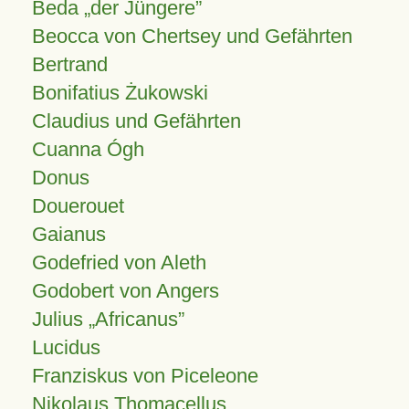
Beda „der Jüngere”
Beocca von Chertsey und Gefährten
Bertrand
Bonifatius Żukowski
Claudius und Gefährten
Cuanna Ógh
Donus
Douerouet
Gaianus
Godefried von Aleth
Godobert von Angers
Julius
Africanus
Lucidus
Franziskus von Piceleone
Nikolaus Thomacellus