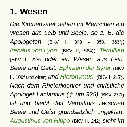
1. Wesen
Die Kirchenväter sehen im Menschen ein
Wesen aus Leib und Seele: so z. B. die
Apologeten
;
(BKV I, 348 - 350. 363f)
Irenäus von Lyon
;
Tertullian
(BKV II, 584)
oder ein Wesen aus Leib,
(BKV I, 228)
Seele und Geist:
Ephraem der Syrer
(BKV
und
Hieronymus
,
.
II, 109f und öfter)
(BKV I, 217)
Nach dem Rhetoriklehrer und christliche
Apologet Lactantius († um 325)
(BKV 277f)
ist und bleibt das Verhältnis zwischen
Seele und Geist grundsätzlich ungeklärt.
Augustinus von Hippo
sieht im
(BKV II, 242)