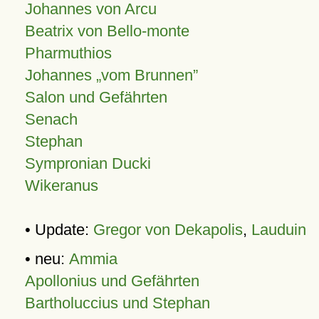
Johannes von Arcu
Beatrix von Bello-monte
Pharmuthios
Johannes
vom Brunnen
Salon und Gefährten
Senach
Stephan
Sympronian Ducki
Wikeranus
• Update:
Gregor von Dekapolis
,
Lauduin
• neu:
Ammia
Apollonius und Gefährten
Bartholuccius und Stephan