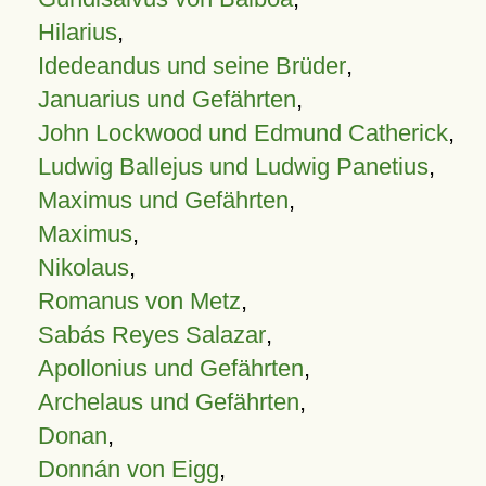
Hilarius
,
Idedeandus und seine Brüder
,
Januarius und Gefährten
,
John Lockwood und Edmund Catherick
,
Ludwig Ballejus und Ludwig Panetius
,
Maximus und Gefährten
,
Maximus
,
Nikolaus
,
Romanus von Metz
,
Sabás Reyes Salazar
,
Apollonius und Gefährten
,
Archelaus und Gefährten
,
Donan
,
Donnán von Eigg
,