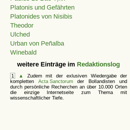
Platonis und Gefährten
Platonides von Nisibis
Theodor
Ulched
Urban von Peñalba
Winebald
weitere Einträge im
Redaktionslog
1
▲
Zudem mit der exlusiven Wiedergabe der
kompletten
Acta Sanctorum
der Bollandisten und
durch persönliche Recherchen an über 10.000 Orten
die einzige Internetseite zum Thema mit
wissenschaftlicher Tiefe.