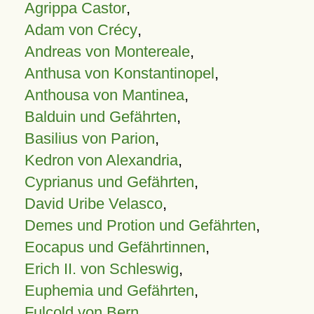
Agrippa Castor
,
Adam von Crécy
,
Andreas von Montereale
,
Anthusa von Konstantinopel
,
Anthousa von Mantinea
,
Balduin und Gefährten
,
Basilius von Parion
,
Kedron von Alexandria
,
Cyprianus und Gefährten
,
David Uribe Velasco
,
Demes und Protion und Gefährten
,
Eocapus und Gefährtinnen
,
Erich II. von Schleswig
,
Euphemia und Gefährten
,
Fulcold von Bern
,