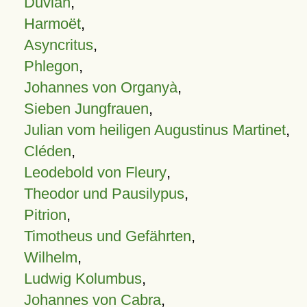
Duvian
,
Harmoët
,
Asyncritus
,
Phlegon
,
Johannes von Organyà
,
Sieben Jungfrauen
,
Julian vom heiligen Augustinus Martinet
,
Cléden
,
Leodebold von Fleury
,
Theodor und Pausilypus
,
Pitrion
,
Timotheus und Gefährten
,
Wilhelm
,
Ludwig Kolumbus
,
Johannes von Cabra
,