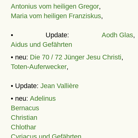
Antonius vom heiligen Gregor
,
Maria vom heiligen Franziskus
,
• Update:
Aodh Glas
,
Aidus und Gefährten
• neu:
Die 70 / 72 Jünger Jesu Christi
,
Toten-Auferwecker
,
• Update:
Jean Vallière
• neu:
Adelinus
Bernacus
Christian
Chlothar
Cyriacus und Gefährten