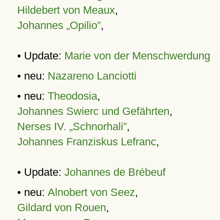
Hildebert von Meaux
,
Johannes „Opilio”
,
• Update:
Marie von der Menschwerdung
• neu:
Nazareno Lanciotti
• neu:
Theodosia
,
Johannes Swierc und Gefährten
,
Nerses IV. „Schnorhali”
,
Johannes Franziskus Lefranc
,
• Update:
Johannes de Brébeuf
• neu:
Alnobert von Seez
,
Gildard von Rouen
,