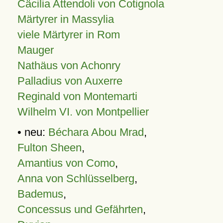
Cäcilia Attendoli von Cotignola
Märtyrer in Massylia
viele Märtyrer in Rom
Mauger
Nathäus von Achonry
Palladius von Auxerre
Reginald von Montemarti
Wilhelm VI. von Montpellier
• neu:
Béchara Abou Mrad
,
Fulton Sheen
,
Amantius von Como
,
Anna von Schlüsselberg
,
Bademus
,
Concessus und Gefährten
,