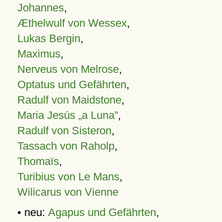
Johannes
,
Æthelwulf von Wessex
,
Lukas Bergin
,
Maximus
,
Nerveus von Melrose
,
Optatus und Gefährten
,
Radulf von Maidstone
,
Maria Jesús „a Luna”
,
Radulf von Sisteron
,
Tassach von Raholp
,
Thomaïs
,
Turibius von Le Mans
,
Wilicarus von Vienne
• neu:
Agapus und Gefährten
,