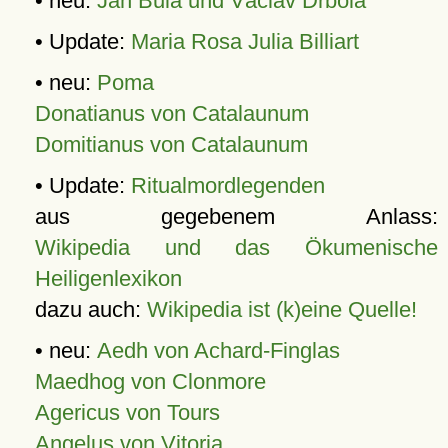
• neu:
Jan Bula und Václav Drbola
• Update:
Maria Rosa Julia Billiart
• neu:
Poma
Donatianus von Catalaunum
Domitianus von Catalaunum
• Update:
Ritualmordlegenden
aus gegebenem Anlass:
Wikipedia und das Ökumenische
Heiligenlexikon
dazu auch:
Wikipedia ist (k)eine Quelle!
• neu:
Aedh von Achard-Finglas
Maedhog von Clonmore
Agericus von Tours
Angelus von Vitoria