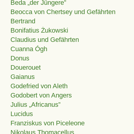
Beda „der Jüngere”
Beocca von Chertsey und Gefährten
Bertrand
Bonifatius Żukowski
Claudius und Gefährten
Cuanna Ógh
Donus
Douerouet
Gaianus
Godefried von Aleth
Godobert von Angers
Julius
Africanus
Lucidus
Franziskus von Piceleone
Nikolaus Thomacellus