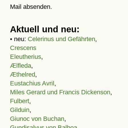
Mail absenden.
Aktuell und neu:
• neu:
Celerinus und Gefährten
,
Crescens
Eleutherius
,
Ælfleda
,
Æthelred
,
Eustachius Avril
,
Miles Gerard und Francis Dickenson
,
Fulbert
,
Gilduin
,
Giunoc von Buchan
,
Gundisalvus von Balboa
,