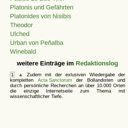
Platonis und Gefährten
Platonides von Nisibis
Theodor
Ulched
Urban von Peñalba
Winebald
weitere Einträge im
Redaktionslog
1
▲
Zudem mit der exlusiven Wiedergabe der
kompletten
Acta Sanctorum
der Bollandisten und
durch persönliche Recherchen an über 10.000 Orten
die einzige Internetseite zum Thema mit
wissenschaftlicher Tiefe.