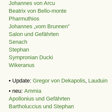
Johannes von Arcu
Beatrix von Bello-monte
Pharmuthios
Johannes
vom Brunnen
Salon und Gefährten
Senach
Stephan
Sympronian Ducki
Wikeranus
• Update:
Gregor von Dekapolis
,
Lauduin
• neu:
Ammia
Apollonius und Gefährten
Bartholuccius und Stephan