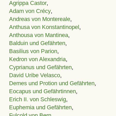
Agrippa Castor
,
Adam von Crécy
,
Andreas von Montereale
,
Anthusa von Konstantinopel
,
Anthousa von Mantinea
,
Balduin und Gefährten
,
Basilius von Parion
,
Kedron von Alexandria
,
Cyprianus und Gefährten
,
David Uribe Velasco
,
Demes und Protion und Gefährten
,
Eocapus und Gefährtinnen
,
Erich II. von Schleswig
,
Euphemia und Gefährten
,
Fulcold von Bern
,