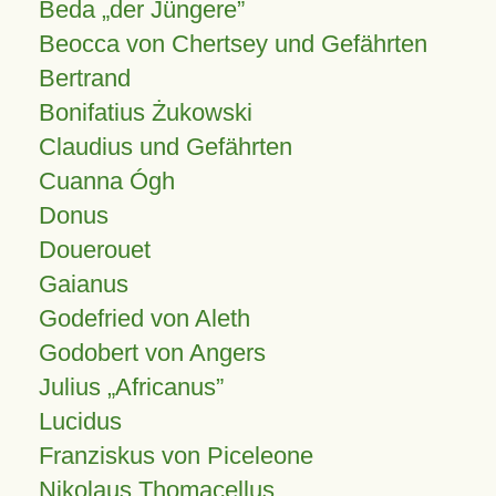
Beda „der Jüngere”
Beocca von Chertsey und Gefährten
Bertrand
Bonifatius Żukowski
Claudius und Gefährten
Cuanna Ógh
Donus
Douerouet
Gaianus
Godefried von Aleth
Godobert von Angers
Julius
Africanus
Lucidus
Franziskus von Piceleone
Nikolaus Thomacellus