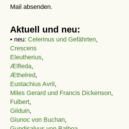
Mail absenden.
Aktuell und neu:
• neu:
Celerinus und Gefährten
,
Crescens
Eleutherius
,
Ælfleda
,
Æthelred
,
Eustachius Avril
,
Miles Gerard und Francis Dickenson
,
Fulbert
,
Gilduin
,
Giunoc von Buchan
,
Gundisalvus von Balboa
,