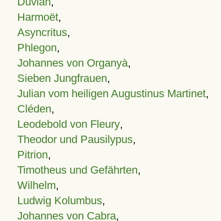
Duvian
,
Harmoët
,
Asyncritus
,
Phlegon
,
Johannes von Organyà
,
Sieben Jungfrauen
,
Julian vom heiligen Augustinus Martinet
,
Cléden
,
Leodebold von Fleury
,
Theodor und Pausilypus
,
Pitrion
,
Timotheus und Gefährten
,
Wilhelm
,
Ludwig Kolumbus
,
Johannes von Cabra
,