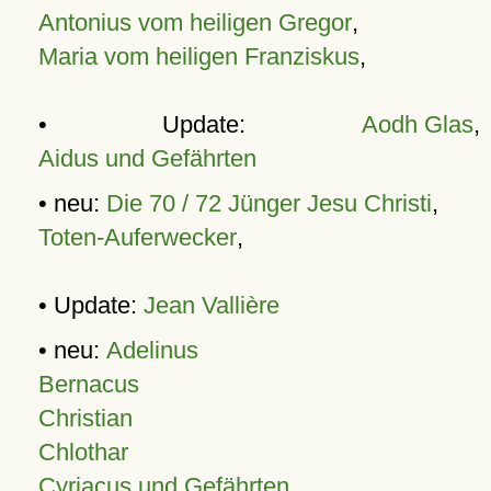
Antonius vom heiligen Gregor
,
Maria vom heiligen Franziskus
,
• Update:
Aodh Glas
,
Aidus und Gefährten
• neu:
Die 70 / 72 Jünger Jesu Christi
,
Toten-Auferwecker
,
• Update:
Jean Vallière
• neu:
Adelinus
Bernacus
Christian
Chlothar
Cyriacus und Gefährten