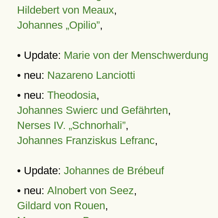
Hildebert von Meaux
,
Johannes „Opilio”
,
• Update:
Marie von der Menschwerdung
• neu:
Nazareno Lanciotti
• neu:
Theodosia
,
Johannes Swierc und Gefährten
,
Nerses IV. „Schnorhali”
,
Johannes Franziskus Lefranc
,
• Update:
Johannes de Brébeuf
• neu:
Alnobert von Seez
,
Gildard von Rouen
,