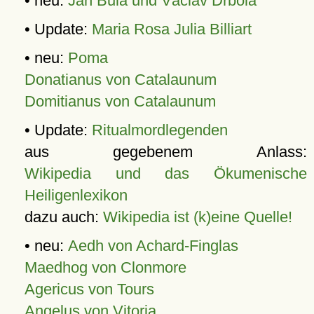
• neu:
Jan Bula und Václav Drbola
• Update:
Maria Rosa Julia Billiart
• neu:
Poma
Donatianus von Catalaunum
Domitianus von Catalaunum
• Update:
Ritualmordlegenden
aus gegebenem Anlass:
Wikipedia und das Ökumenische
Heiligenlexikon
dazu auch:
Wikipedia ist (k)eine Quelle!
• neu:
Aedh von Achard-Finglas
Maedhog von Clonmore
Agericus von Tours
Angelus von Vitoria