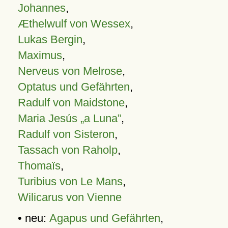
Johannes
,
Æthelwulf von Wessex
,
Lukas Bergin
,
Maximus
,
Nerveus von Melrose
,
Optatus und Gefährten
,
Radulf von Maidstone
,
Maria Jesús „a Luna”
,
Radulf von Sisteron
,
Tassach von Raholp
,
Thomaïs
,
Turibius von Le Mans
,
Wilicarus von Vienne
• neu:
Agapus und Gefährten
,