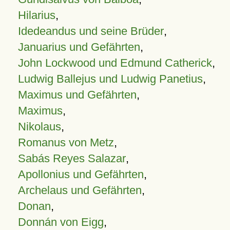
Hilarius
,
Idedeandus und seine Brüder
,
Januarius und Gefährten
,
John Lockwood und Edmund Catherick
,
Ludwig Ballejus und Ludwig Panetius
,
Maximus und Gefährten
,
Maximus
,
Nikolaus
,
Romanus von Metz
,
Sabás Reyes Salazar
,
Apollonius und Gefährten
,
Archelaus und Gefährten
,
Donan
,
Donnán von Eigg
,