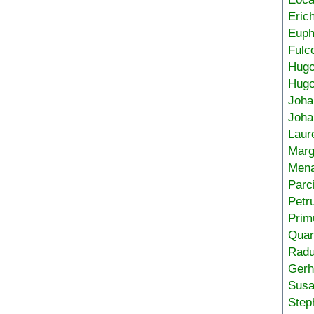
Eric
Euph
Fulc
Hug
Hugo
Joha
Joha
Laur
Marg
Mena
Parc
Petr
Prim
Quar
Radu
Gerh
Sus
Step