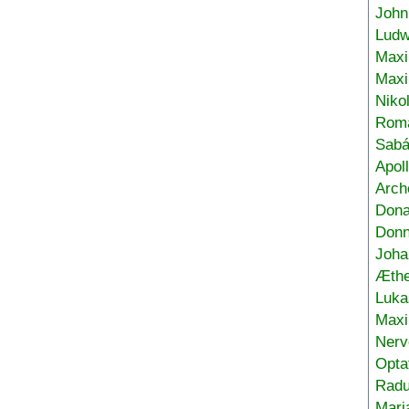
John
Ludw
Maxi
Max
Niko
Roma
Sabá
Apol
Arch
Don
Donn
Joha
Æthe
Luka
Max
Nerv
Opta
Radu
Mari