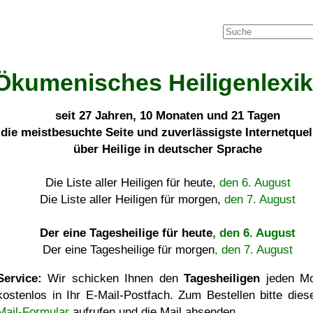
Ökumenisches Heiligenlexi
seit
27 Jahren, 10 Monaten und 21 Tagen
die meistbesuchte Seite und zuverlässigste Internetque
über Heilige in deutscher Sprache
Die Liste aller Heiligen für heute,
den 6. August
Die Liste aller Heiligen für morgen,
den 7. August
Der eine Tagesheilige für heute
, den 6. August
Der eine Tagesheilige für morgen
, den 7. August
Service:
Wir schicken Ihnen den
Tagesheiligen
jeden Mo
kostenlos in Ihr E-Mail-Postfach. Zum Bestellen bitte die
Mail-Formular
aufrufen und die Mail absenden.