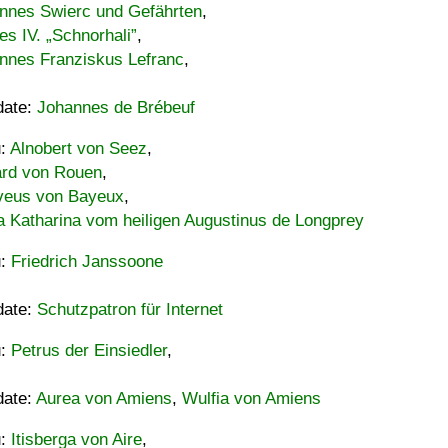
nnes Swierc und Gefährten
,
es IV. „Schnorhali”
,
nnes Franziskus Lefranc
,
date:
Johannes de Brébeuf
u:
Alnobert von Seez
,
ard von Rouen
,
eus von Bayeux
,
a Katharina vom heiligen Augustinus de Longprey
u:
Friedrich Janssoone
date:
Schutzpatron für Internet
u:
Petrus der Einsiedler
,
date:
Aurea von Amiens
,
Wulfia von Amiens
u:
Itisberga von Aire
,