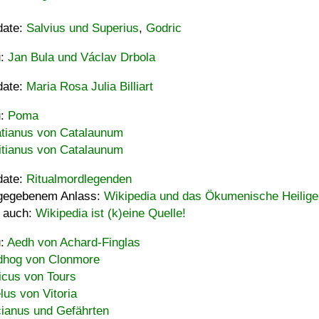
date:
Salvius und Superius
,
Godric
u:
Jan Bula und Václav Drbola
date:
Maria Rosa Julia Billiart
u:
Poma
tianus von Catalaunum
tianus von Catalaunum
date:
Ritualmordlegenden
gegebenem Anlass:
Wikipedia und das Ökumenische Heilige
 auch:
Wikipedia ist (k)eine Quelle!
u:
Aedh von Achard-Finglas
hog von Clonmore
icus von Tours
lus von Vitoria
ianus und Gefährten