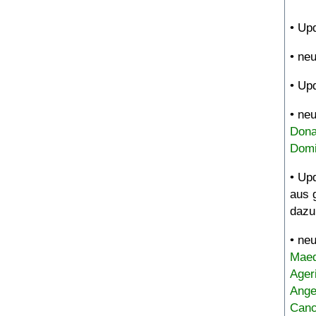
• Up
• ne
• Up
• ne
Dona
Domi
• Up
aus 
dazu
• ne
Maed
Ager
Ange
Canc