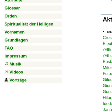
Attribute
Glossar
Orden
Akt
Spiritualität der Heiligen
• ne
Vornamen
Cres
Grundlagen
Eleu
FAQ
Ælfl
Æthe
Impressum
Eust
Musik
Mile
Videos
Fulb
Gild
Vorträge
Giun
Gund
Hilar
Ided
Janu