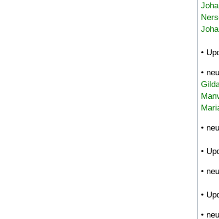
Joha
Ners
Joha
• Up
• ne
Gild
Manv
Mari
• ne
• Up
• ne
• Up
• ne