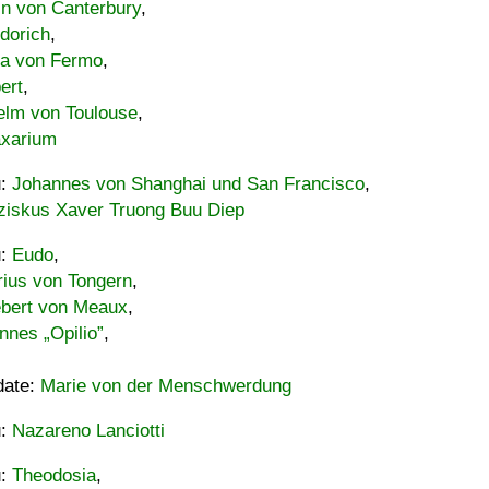
in von Canterbury
,
dorich
,
ia von Fermo
,
ert
,
elm von Toulouse
,
xarium
u:
Johannes von Shanghai und San Francisco
,
ziskus Xaver Truong Buu Diep
u:
Eudo
,
rius von Tongern
,
ebert von Meaux
,
nnes „Opilio”
,
date:
Marie von der Menschwerdung
u:
Nazareno Lanciotti
u:
Theodosia
,