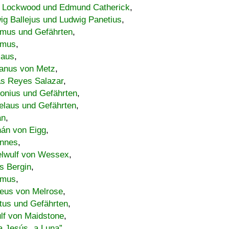
 Lockwood und Edmund Catherick
,
ig Ballejus und Ludwig Panetius
,
mus und Gefährten
,
imus
,
laus
,
nus von Metz
,
s Reyes Salazar
,
lonius und Gefährten
,
elaus und Gefährten
,
an
,
án von Eigg
,
nnes
,
lwulf von Wessex
,
s Bergin
,
imus
,
eus von Melrose
,
tus und Gefährten
,
lf von Maidstone
,
a Jesús „a Luna”
,