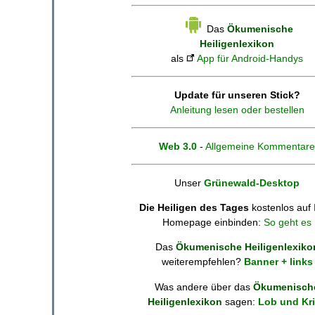
Das
Ökumenische
Heiligenlexikon
als
App für Android-Handys
Update für unseren Stick?
Anleitung lesen oder bestellen
Web 3.0
-
Allgemeine Kommentare
Unser
Grünewald-Desktop
Die Heiligen des Tages
kostenlos auf 
Homepage einbinden:
So geht es
Das
Ökumenische Heiligenlexiko
weiterempfehlen?
Banner + links
Was andere über das
Ökumenisch
Heiligenlexikon
sagen:
Lob und Kri