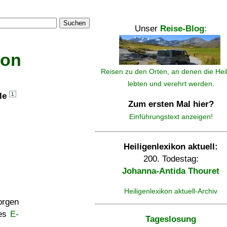
Suchen
Unser
Reise-Blog
:
kon
Reisen zu den Orten, an denen die Hei
lebten und verehrt werden.
lle
1
Zum ersten Mal hier?
Einführungstext anzeigen!
Heiligenlexikon aktuell:
200. Todestag:
Johanna-Antida Thouret
Heiligenlexikon aktuell-Archiv
rgen
ses
E-
Tageslosung