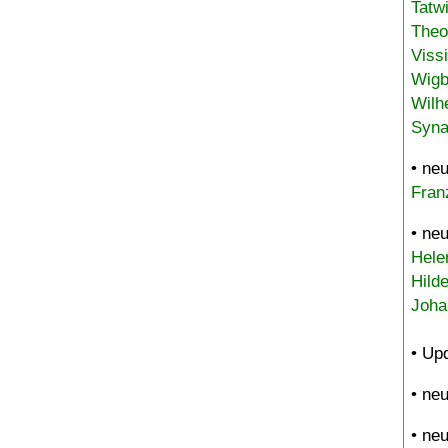
Tatw
Theo
Viss
Wigb
Wilh
Syna
• ne
Fran
• ne
Hele
Hild
Joha
• Up
• ne
• ne