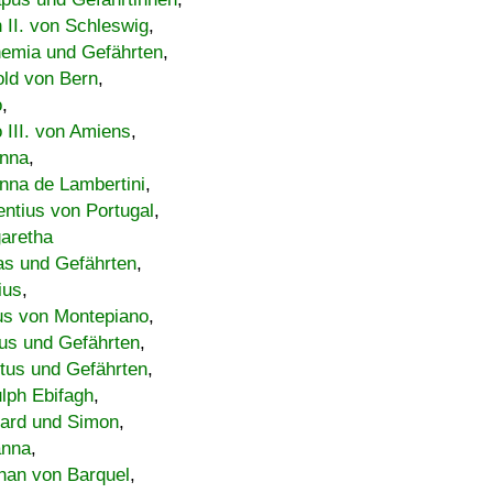
h II. von Schleswig
,
emia und Gefährten
,
old von Bern
,
o
,
 III. von Amiens
,
nna
,
nna de Lambertini
,
entius von Portugal
,
aretha
s und Gefährten
,
ius
,
us von Montepiano
,
us und Gefährten
,
tus und Gefährten
,
lph Ebifagh
,
ard und Simon
,
anna
,
han von Barquel
,