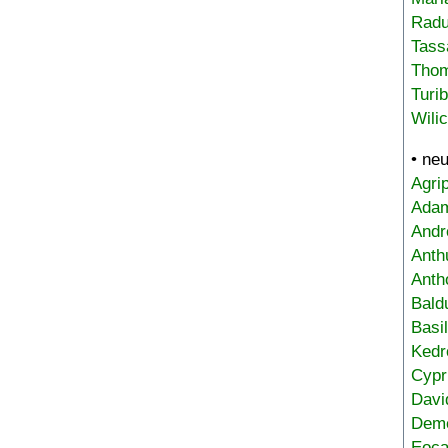
Radu
Tass
Tho
Turi
Wili
• ne
Agri
Adam
Andr
Anth
Anth
Bald
Basi
Kedr
Cypr
Davi
Deme
Eoca