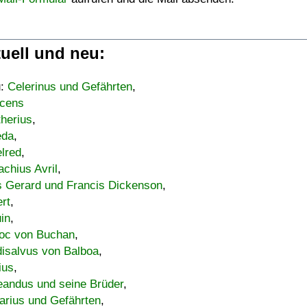
uell und neu:
u:
Celerinus und Gefährten
,
cens
therius
,
eda
,
lred
,
achius Avril
,
s Gerard und Francis Dickenson
,
ert
,
uin
,
oc von Buchan
,
isalvus von Balboa
,
ius
,
eandus und seine Brüder
,
arius und Gefährten
,