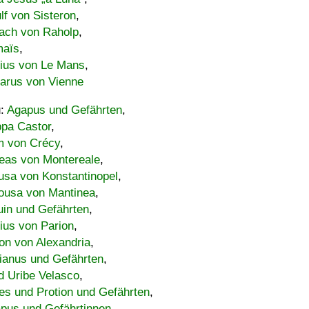
lf von Sisteron
,
ach von Raholp
,
maïs
,
bius von Le Mans
,
carus von Vienne
u:
Agapus und Gefährten
,
ppa Castor
,
 von Crécy
,
eas von Montereale
,
usa von Konstantinopel
,
ousa von Mantinea
,
uin und Gefährten
,
lius von Parion
,
on von Alexandria
,
ianus und Gefährten
,
d Uribe Velasco
,
s und Protion und Gefährten
,
pus und Gefährtinnen
,