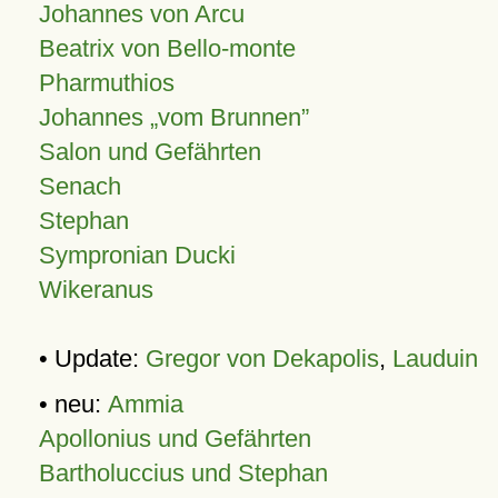
Johannes von Arcu
Beatrix von Bello-monte
Pharmuthios
Johannes
vom Brunnen
Salon und Gefährten
Senach
Stephan
Sympronian Ducki
Wikeranus
• Update:
Gregor von Dekapolis
,
Lauduin
• neu:
Ammia
Apollonius und Gefährten
Bartholuccius und Stephan