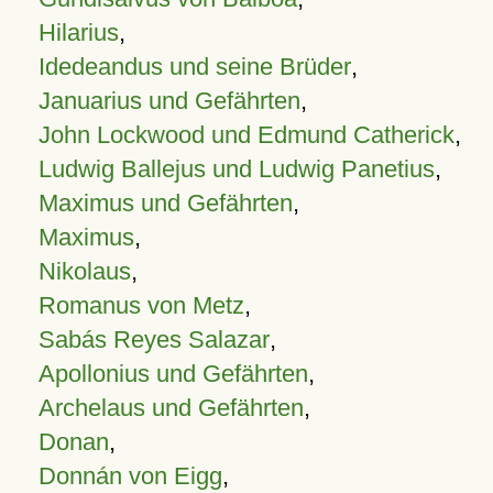
Hilarius
,
Idedeandus und seine Brüder
,
Januarius und Gefährten
,
John Lockwood und Edmund Catherick
,
Ludwig Ballejus und Ludwig Panetius
,
Maximus und Gefährten
,
Maximus
,
Nikolaus
,
Romanus von Metz
,
Sabás Reyes Salazar
,
Apollonius und Gefährten
,
Archelaus und Gefährten
,
Donan
,
Donnán von Eigg
,