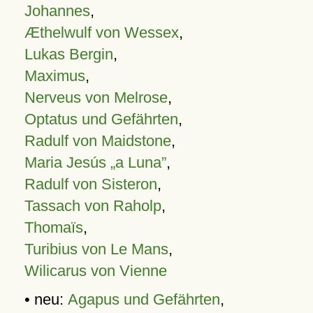
Johannes
,
Æthelwulf von Wessex
,
Lukas Bergin
,
Maximus
,
Nerveus von Melrose
,
Optatus und Gefährten
,
Radulf von Maidstone
,
Maria Jesús „a Luna”
,
Radulf von Sisteron
,
Tassach von Raholp
,
Thomaïs
,
Turibius von Le Mans
,
Wilicarus von Vienne
• neu:
Agapus und Gefährten
,