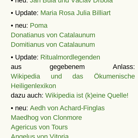
• neu:
Jan Bula und Václav Drbola
• Update:
Maria Rosa Julia Billiart
• neu:
Poma
Donatianus von Catalaunum
Domitianus von Catalaunum
• Update:
Ritualmordlegenden
aus gegebenem Anlass:
Wikipedia und das Ökumenische
Heiligenlexikon
dazu auch:
Wikipedia ist (k)eine Quelle!
• neu:
Aedh von Achard-Finglas
Maedhog von Clonmore
Agericus von Tours
Angelus von Vitoria