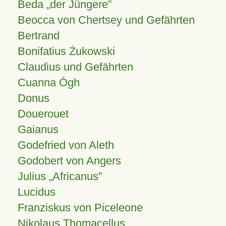
Beda „der Jüngere”
Beocca von Chertsey und Gefährten
Bertrand
Bonifatius Żukowski
Claudius und Gefährten
Cuanna Ógh
Donus
Douerouet
Gaianus
Godefried von Aleth
Godobert von Angers
Julius
Africanus
Lucidus
Franziskus von Piceleone
Nikolaus Thomacellus