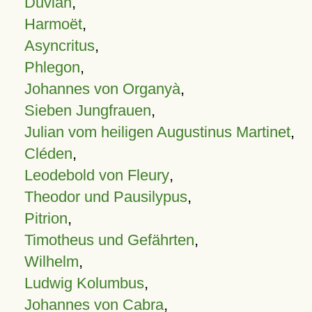
Duvian
,
Harmoët
,
Asyncritus
,
Phlegon
,
Johannes von Organyà
,
Sieben Jungfrauen
,
Julian vom heiligen Augustinus Martinet
,
Cléden
,
Leodebold von Fleury
,
Theodor und Pausilypus
,
Pitrion
,
Timotheus und Gefährten
,
Wilhelm
,
Ludwig Kolumbus
,
Johannes von Cabra
,