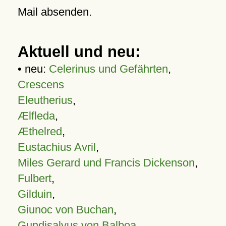
Mail absenden.
Aktuell und neu:
• neu:
Celerinus und Gefährten
,
Crescens
Eleutherius
,
Ælfleda
,
Æthelred
,
Eustachius Avril
,
Miles Gerard und Francis Dickenson
,
Fulbert
,
Gilduin
,
Giunoc von Buchan
,
Gundisalvus von Balboa
,