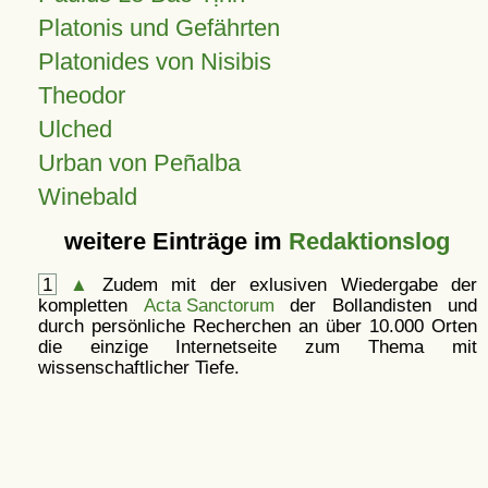
Platonis und Gefährten
Platonides von Nisibis
Theodor
Ulched
Urban von Peñalba
Winebald
weitere Einträge im
Redaktionslog
1
▲
Zudem mit der exlusiven Wiedergabe der
kompletten
Acta Sanctorum
der Bollandisten und
durch persönliche Recherchen an über 10.000 Orten
die einzige Internetseite zum Thema mit
wissenschaftlicher Tiefe.