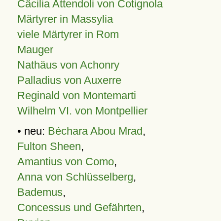
Cäcilia Attendoli von Cotignola
Märtyrer in Massylia
viele Märtyrer in Rom
Mauger
Nathäus von Achonry
Palladius von Auxerre
Reginald von Montemarti
Wilhelm VI. von Montpellier
• neu:
Béchara Abou Mrad
,
Fulton Sheen
,
Amantius von Como
,
Anna von Schlüsselberg
,
Bademus
,
Concessus und Gefährten
,