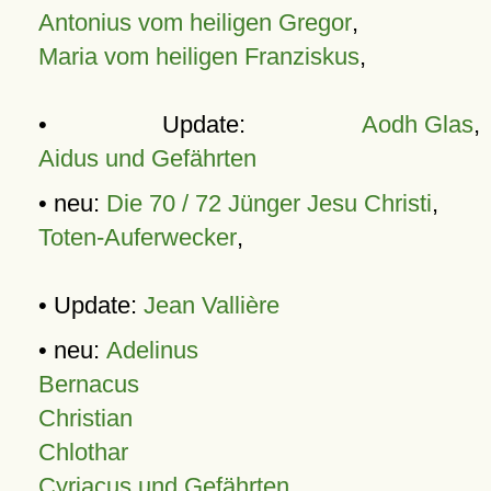
Antonius vom heiligen Gregor
,
Maria vom heiligen Franziskus
,
• Update:
Aodh Glas
,
Aidus und Gefährten
• neu:
Die 70 / 72 Jünger Jesu Christi
,
Toten-Auferwecker
,
• Update:
Jean Vallière
• neu:
Adelinus
Bernacus
Christian
Chlothar
Cyriacus und Gefährten