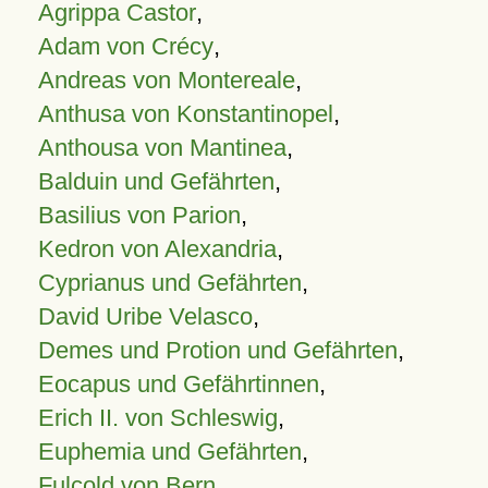
Agrippa Castor
,
Adam von Crécy
,
Andreas von Montereale
,
Anthusa von Konstantinopel
,
Anthousa von Mantinea
,
Balduin und Gefährten
,
Basilius von Parion
,
Kedron von Alexandria
,
Cyprianus und Gefährten
,
David Uribe Velasco
,
Demes und Protion und Gefährten
,
Eocapus und Gefährtinnen
,
Erich II. von Schleswig
,
Euphemia und Gefährten
,
Fulcold von Bern
,