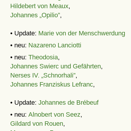
Hildebert von Meaux
,
Johannes „Opilio”
,
• Update:
Marie von der Menschwerdung
• neu:
Nazareno Lanciotti
• neu:
Theodosia
,
Johannes Swierc und Gefährten
,
Nerses IV. „Schnorhali”
,
Johannes Franziskus Lefranc
,
• Update:
Johannes de Brébeuf
• neu:
Alnobert von Seez
,
Gildard von Rouen
,