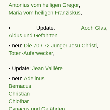
Antonius vom heiligen Gregor
,
Maria vom heiligen Franziskus
,
• Update:
Aodh Glas
,
Aidus und Gefährten
• neu:
Die 70 / 72 Jünger Jesu Christi
,
Toten-Auferwecker
,
• Update:
Jean Vallière
• neu:
Adelinus
Bernacus
Christian
Chlothar
Cyriacus und Gefährten