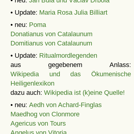
• neu:
Jan Bula und Václav Drbola
• Update:
Maria Rosa Julia Billiart
• neu:
Poma
Donatianus von Catalaunum
Domitianus von Catalaunum
• Update:
Ritualmordlegenden
aus gegebenem Anlass:
Wikipedia und das Ökumenische
Heiligenlexikon
dazu auch:
Wikipedia ist (k)eine Quelle!
• neu:
Aedh von Achard-Finglas
Maedhog von Clonmore
Agericus von Tours
Angelus von Vitoria