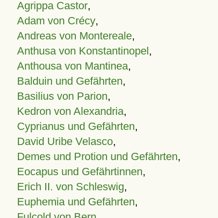
Agrippa Castor
,
Adam von Crécy
,
Andreas von Montereale
,
Anthusa von Konstantinopel
,
Anthousa von Mantinea
,
Balduin und Gefährten
,
Basilius von Parion
,
Kedron von Alexandria
,
Cyprianus und Gefährten
,
David Uribe Velasco
,
Demes und Protion und Gefährten
,
Eocapus und Gefährtinnen
,
Erich II. von Schleswig
,
Euphemia und Gefährten
,
Fulcold von Bern
,