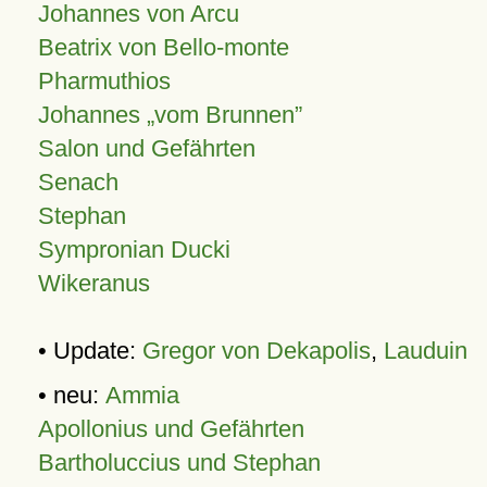
Johannes von Arcu
Beatrix von Bello-monte
Pharmuthios
Johannes
vom Brunnen
Salon und Gefährten
Senach
Stephan
Sympronian Ducki
Wikeranus
• Update:
Gregor von Dekapolis
,
Lauduin
• neu:
Ammia
Apollonius und Gefährten
Bartholuccius und Stephan