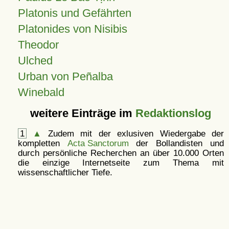
Platonis und Gefährten
Platonides von Nisibis
Theodor
Ulched
Urban von Peñalba
Winebald
weitere Einträge im
Redaktionslog
1
▲
Zudem mit der exlusiven Wiedergabe der
kompletten
Acta Sanctorum
der Bollandisten und
durch persönliche Recherchen an über 10.000 Orten
die einzige Internetseite zum Thema mit
wissenschaftlicher Tiefe.