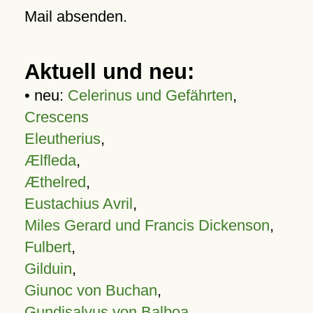
Mail absenden.
Aktuell und neu:
• neu:
Celerinus und Gefährten
,
Crescens
Eleutherius
,
Ælfleda
,
Æthelred
,
Eustachius Avril
,
Miles Gerard und Francis Dickenson
,
Fulbert
,
Gilduin
,
Giunoc von Buchan
,
Gundisalvus von Balboa
,