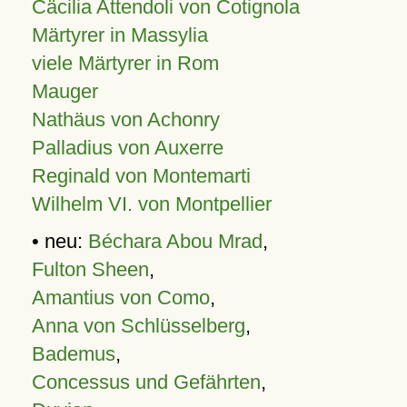
Cäcilia Attendoli von Cotignola
Märtyrer in Massylia
viele Märtyrer in Rom
Mauger
Nathäus von Achonry
Palladius von Auxerre
Reginald von Montemarti
Wilhelm VI. von Montpellier
• neu:
Béchara Abou Mrad
,
Fulton Sheen
,
Amantius von Como
,
Anna von Schlüsselberg
,
Bademus
,
Concessus und Gefährten
,