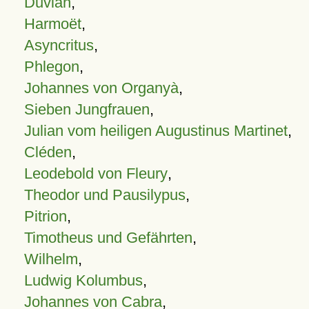
Duvian
,
Harmoët
,
Asyncritus
,
Phlegon
,
Johannes von Organyà
,
Sieben Jungfrauen
,
Julian vom heiligen Augustinus Martinet
,
Cléden
,
Leodebold von Fleury
,
Theodor und Pausilypus
,
Pitrion
,
Timotheus und Gefährten
,
Wilhelm
,
Ludwig Kolumbus
,
Johannes von Cabra
,