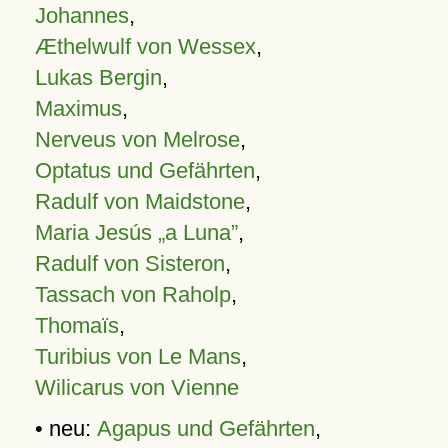
Johannes
,
Æthelwulf von Wessex
,
Lukas Bergin
,
Maximus
,
Nerveus von Melrose
,
Optatus und Gefährten
,
Radulf von Maidstone
,
Maria Jesús „a Luna”
,
Radulf von Sisteron
,
Tassach von Raholp
,
Thomaïs
,
Turibius von Le Mans
,
Wilicarus von Vienne
• neu:
Agapus und Gefährten
,