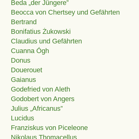
Beda „der Jüngere”
Beocca von Chertsey und Gefährten
Bertrand
Bonifatius Żukowski
Claudius und Gefährten
Cuanna Ógh
Donus
Douerouet
Gaianus
Godefried von Aleth
Godobert von Angers
Julius
Africanus
Lucidus
Franziskus von Piceleone
Nikolaus Thomacellus