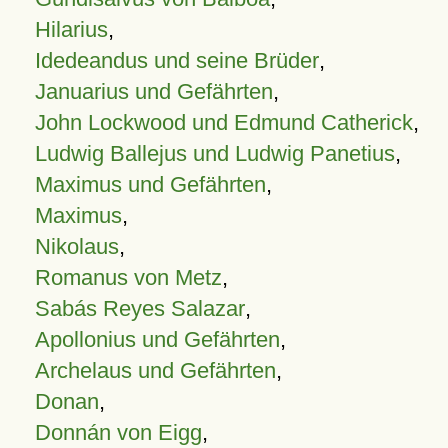
Hilarius
,
Idedeandus und seine Brüder
,
Januarius und Gefährten
,
John Lockwood und Edmund Catherick
,
Ludwig Ballejus und Ludwig Panetius
,
Maximus und Gefährten
,
Maximus
,
Nikolaus
,
Romanus von Metz
,
Sabás Reyes Salazar
,
Apollonius und Gefährten
,
Archelaus und Gefährten
,
Donan
,
Donnán von Eigg
,