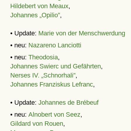
Hildebert von Meaux
,
Johannes „Opilio”
,
• Update:
Marie von der Menschwerdung
• neu:
Nazareno Lanciotti
• neu:
Theodosia
,
Johannes Swierc und Gefährten
,
Nerses IV. „Schnorhali”
,
Johannes Franziskus Lefranc
,
• Update:
Johannes de Brébeuf
• neu:
Alnobert von Seez
,
Gildard von Rouen
,