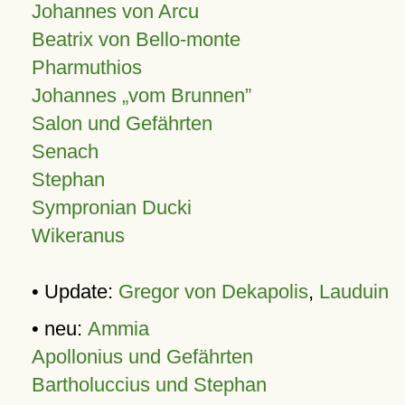
Johannes von Arcu
Beatrix von Bello-monte
Pharmuthios
Johannes
vom Brunnen
Salon und Gefährten
Senach
Stephan
Sympronian Ducki
Wikeranus
• Update:
Gregor von Dekapolis
,
Lauduin
• neu:
Ammia
Apollonius und Gefährten
Bartholuccius und Stephan