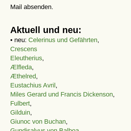
Mail absenden.
Aktuell und neu:
• neu:
Celerinus und Gefährten
,
Crescens
Eleutherius
,
Ælfleda
,
Æthelred
,
Eustachius Avril
,
Miles Gerard und Francis Dickenson
,
Fulbert
,
Gilduin
,
Giunoc von Buchan
,
Gundisalvus von Balboa
,