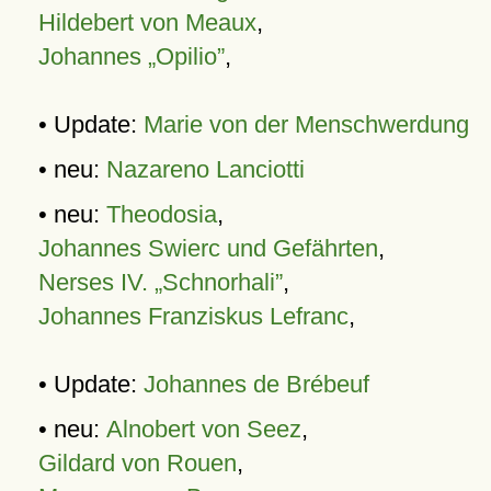
Hildebert von Meaux
,
Johannes „Opilio”
,
• Update:
Marie von der Menschwerdung
• neu:
Nazareno Lanciotti
• neu:
Theodosia
,
Johannes Swierc und Gefährten
,
Nerses IV. „Schnorhali”
,
Johannes Franziskus Lefranc
,
• Update:
Johannes de Brébeuf
• neu:
Alnobert von Seez
,
Gildard von Rouen
,