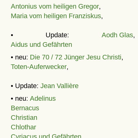
Antonius vom heiligen Gregor
,
Maria vom heiligen Franziskus
,
• Update:
Aodh Glas
,
Aidus und Gefährten
• neu:
Die 70 / 72 Jünger Jesu Christi
,
Toten-Auferwecker
,
• Update:
Jean Vallière
• neu:
Adelinus
Bernacus
Christian
Chlothar
Cyriacus und Gefährten