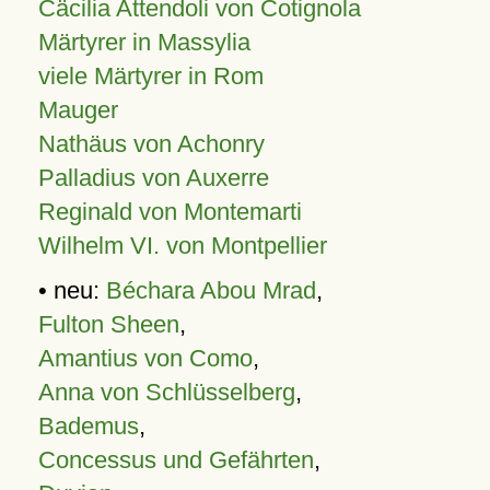
Cäcilia Attendoli von Cotignola
Märtyrer in Massylia
viele Märtyrer in Rom
Mauger
Nathäus von Achonry
Palladius von Auxerre
Reginald von Montemarti
Wilhelm VI. von Montpellier
• neu:
Béchara Abou Mrad
,
Fulton Sheen
,
Amantius von Como
,
Anna von Schlüsselberg
,
Bademus
,
Concessus und Gefährten
,