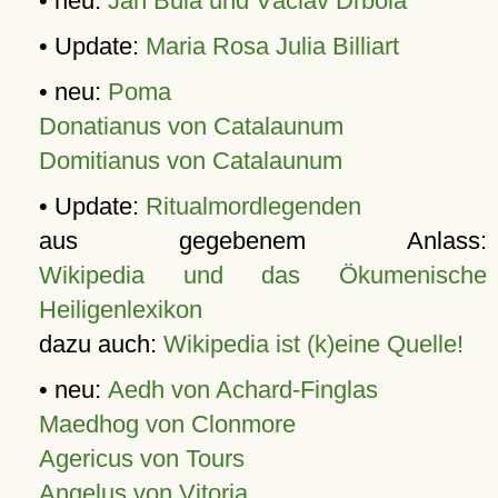
• neu:
Jan Bula und Václav Drbola
• Update:
Maria Rosa Julia Billiart
• neu:
Poma
Donatianus von Catalaunum
Domitianus von Catalaunum
• Update:
Ritualmordlegenden
aus gegebenem Anlass:
Wikipedia und das Ökumenische
Heiligenlexikon
dazu auch:
Wikipedia ist (k)eine Quelle!
• neu:
Aedh von Achard-Finglas
Maedhog von Clonmore
Agericus von Tours
Angelus von Vitoria