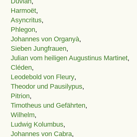
Duvian
,
Harmoët
,
Asyncritus
,
Phlegon
,
Johannes von Organyà
,
Sieben Jungfrauen
,
Julian vom heiligen Augustinus Martinet
,
Cléden
,
Leodebold von Fleury
,
Theodor und Pausilypus
,
Pitrion
,
Timotheus und Gefährten
,
Wilhelm
,
Ludwig Kolumbus
,
Johannes von Cabra
,