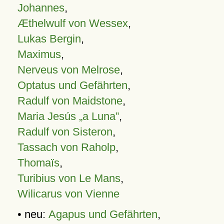
Johannes
,
Æthelwulf von Wessex
,
Lukas Bergin
,
Maximus
,
Nerveus von Melrose
,
Optatus und Gefährten
,
Radulf von Maidstone
,
Maria Jesús „a Luna”
,
Radulf von Sisteron
,
Tassach von Raholp
,
Thomaïs
,
Turibius von Le Mans
,
Wilicarus von Vienne
• neu:
Agapus und Gefährten
,