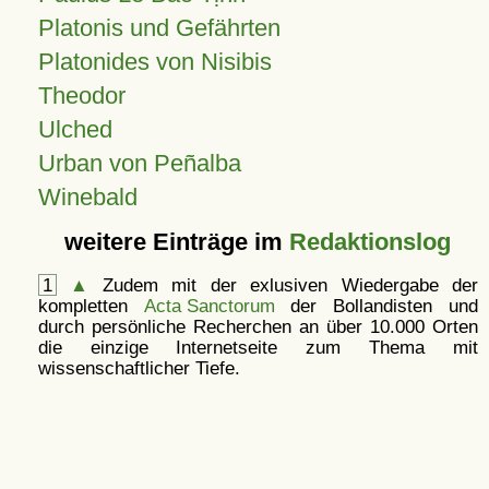
Platonis und Gefährten
Platonides von Nisibis
Theodor
Ulched
Urban von Peñalba
Winebald
weitere Einträge im
Redaktionslog
1
▲
Zudem mit der exlusiven Wiedergabe der
kompletten
Acta Sanctorum
der Bollandisten und
durch persönliche Recherchen an über 10.000 Orten
die einzige Internetseite zum Thema mit
wissenschaftlicher Tiefe.