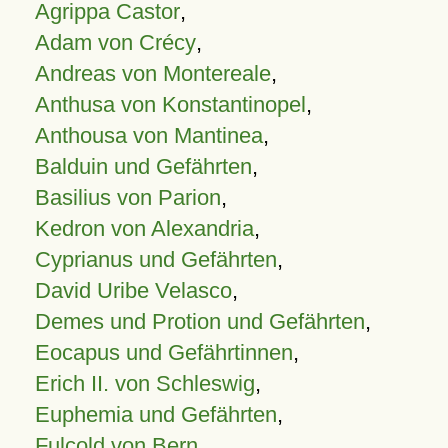
Agrippa Castor
,
Adam von Crécy
,
Andreas von Montereale
,
Anthusa von Konstantinopel
,
Anthousa von Mantinea
,
Balduin und Gefährten
,
Basilius von Parion
,
Kedron von Alexandria
,
Cyprianus und Gefährten
,
David Uribe Velasco
,
Demes und Protion und Gefährten
,
Eocapus und Gefährtinnen
,
Erich II. von Schleswig
,
Euphemia und Gefährten
,
Fulcold von Bern
,