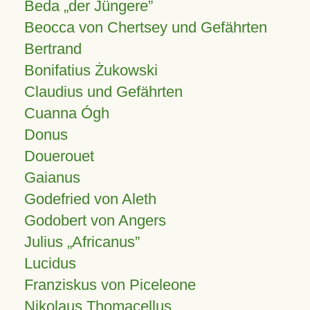
Beda „der Jüngere”
Beocca von Chertsey und Gefährten
Bertrand
Bonifatius Żukowski
Claudius und Gefährten
Cuanna Ógh
Donus
Douerouet
Gaianus
Godefried von Aleth
Godobert von Angers
Julius
Africanus
Lucidus
Franziskus von Piceleone
Nikolaus Thomacellus