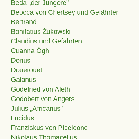
Beda „der Jüngere”
Beocca von Chertsey und Gefährten
Bertrand
Bonifatius Żukowski
Claudius und Gefährten
Cuanna Ógh
Donus
Douerouet
Gaianus
Godefried von Aleth
Godobert von Angers
Julius
Africanus
Lucidus
Franziskus von Piceleone
Nikolaus Thomacellus