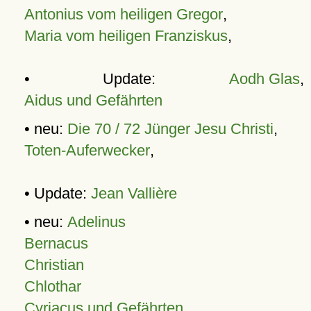
Antonius vom heiligen Gregor
,
Maria vom heiligen Franziskus
,
• Update:
Aodh Glas
,
Aidus und Gefährten
• neu:
Die 70 / 72 Jünger Jesu Christi
,
Toten-Auferwecker
,
• Update:
Jean Vallière
• neu:
Adelinus
Bernacus
Christian
Chlothar
Cyriacus und Gefährten