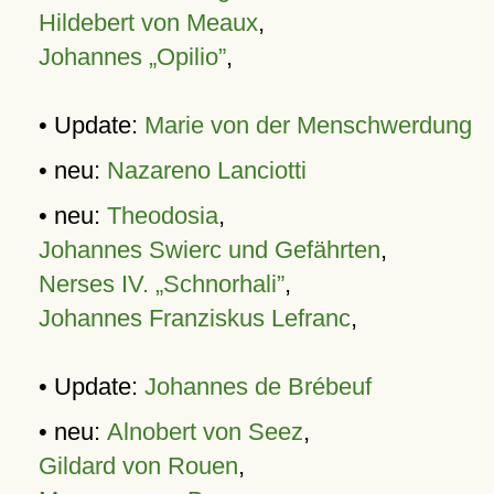
Hildebert von Meaux
,
Johannes „Opilio”
,
• Update:
Marie von der Menschwerdung
• neu:
Nazareno Lanciotti
• neu:
Theodosia
,
Johannes Swierc und Gefährten
,
Nerses IV. „Schnorhali”
,
Johannes Franziskus Lefranc
,
• Update:
Johannes de Brébeuf
• neu:
Alnobert von Seez
,
Gildard von Rouen
,