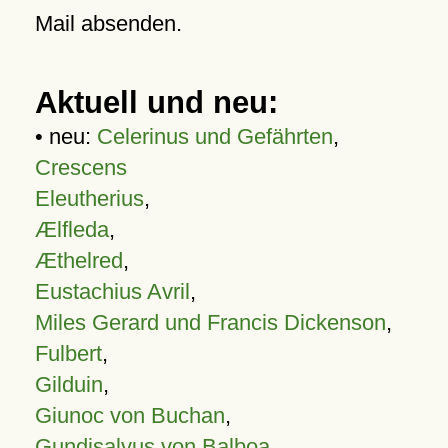
Mail absenden.
Aktuell und neu:
• neu:
Celerinus und Gefährten
,
Crescens
Eleutherius
,
Ælfleda
,
Æthelred
,
Eustachius Avril
,
Miles Gerard und Francis Dickenson
,
Fulbert
,
Gilduin
,
Giunoc von Buchan
,
Gundisalvus von Balboa
,