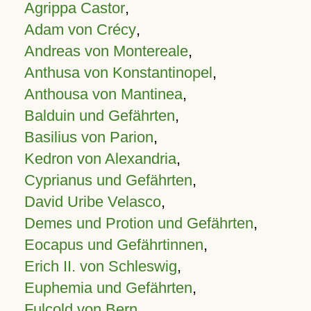
Agrippa Castor
,
Adam von Crécy
,
Andreas von Montereale
,
Anthusa von Konstantinopel
,
Anthousa von Mantinea
,
Balduin und Gefährten
,
Basilius von Parion
,
Kedron von Alexandria
,
Cyprianus und Gefährten
,
David Uribe Velasco
,
Demes und Protion und Gefährten
,
Eocapus und Gefährtinnen
,
Erich II. von Schleswig
,
Euphemia und Gefährten
,
Fulcold von Bern
,