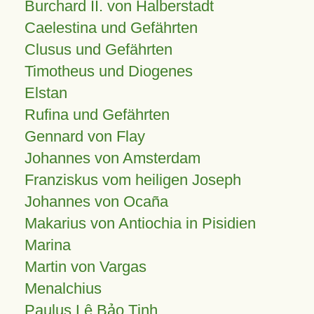
Burchard II. von Halberstadt
Caelestina und Gefährten
Clusus und Gefährten
Timotheus und Diogenes
Elstan
Rufina und Gefährten
Gennard von Flay
Johannes von Amsterdam
Franziskus vom heiligen Joseph
Johannes von Ocaña
Makarius von Antiochia in Pisidien
Marina
Martin von Vargas
Menalchius
Paulus Lê Bảo Tịnh