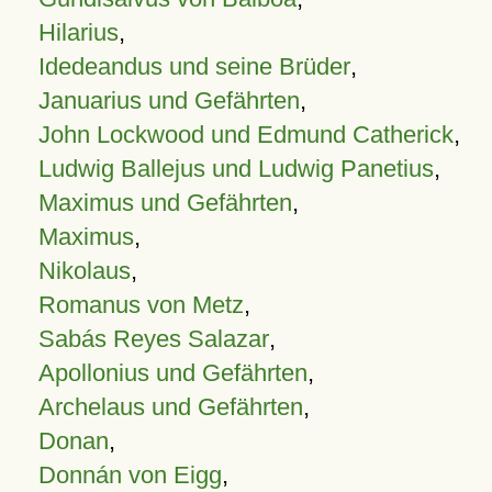
Hilarius
,
Idedeandus und seine Brüder
,
Januarius und Gefährten
,
John Lockwood und Edmund Catherick
,
Ludwig Ballejus und Ludwig Panetius
,
Maximus und Gefährten
,
Maximus
,
Nikolaus
,
Romanus von Metz
,
Sabás Reyes Salazar
,
Apollonius und Gefährten
,
Archelaus und Gefährten
,
Donan
,
Donnán von Eigg
,