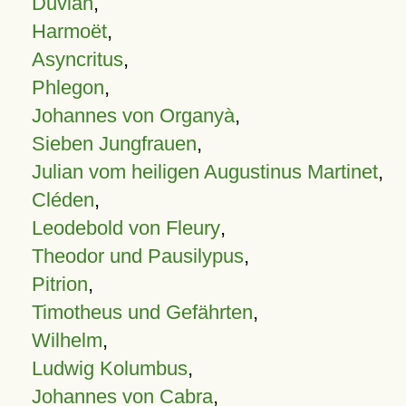
Duvian
,
Harmoët
,
Asyncritus
,
Phlegon
,
Johannes von Organyà
,
Sieben Jungfrauen
,
Julian vom heiligen Augustinus Martinet
,
Cléden
,
Leodebold von Fleury
,
Theodor und Pausilypus
,
Pitrion
,
Timotheus und Gefährten
,
Wilhelm
,
Ludwig Kolumbus
,
Johannes von Cabra
,