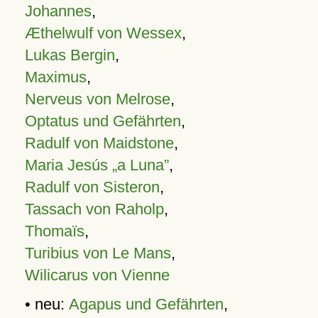
Johannes
,
Æthelwulf von Wessex
,
Lukas Bergin
,
Maximus
,
Nerveus von Melrose
,
Optatus und Gefährten
,
Radulf von Maidstone
,
Maria Jesús „a Luna”
,
Radulf von Sisteron
,
Tassach von Raholp
,
Thomaïs
,
Turibius von Le Mans
,
Wilicarus von Vienne
• neu:
Agapus und Gefährten
,