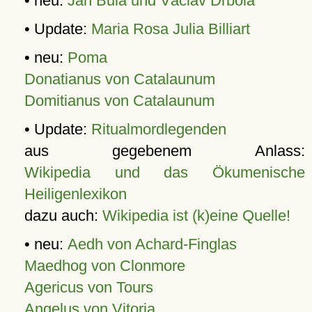
• neu:
Jan Bula und Václav Drbola
• Update:
Maria Rosa Julia Billiart
• neu:
Poma
Donatianus von Catalaunum
Domitianus von Catalaunum
• Update:
Ritualmordlegenden
aus gegebenem Anlass:
Wikipedia und das Ökumenische
Heiligenlexikon
dazu auch:
Wikipedia ist (k)eine Quelle!
• neu:
Aedh von Achard-Finglas
Maedhog von Clonmore
Agericus von Tours
Angelus von Vitoria