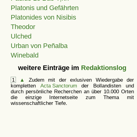
Platonis und Gefährten
Platonides von Nisibis
Theodor
Ulched
Urban von Peñalba
Winebald
weitere Einträge im
Redaktionslog
1
▲
Zudem mit der exlusiven Wiedergabe der
kompletten
Acta Sanctorum
der Bollandisten und
durch persönliche Recherchen an über 10.000 Orten
die einzige Internetseite zum Thema mit
wissenschaftlicher Tiefe.