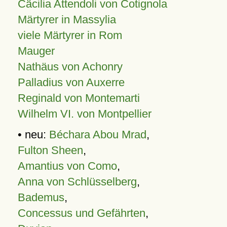
Cäcilia Attendoli von Cotignola
Märtyrer in Massylia
viele Märtyrer in Rom
Mauger
Nathäus von Achonry
Palladius von Auxerre
Reginald von Montemarti
Wilhelm VI. von Montpellier
• neu:
Béchara Abou Mrad
,
Fulton Sheen
,
Amantius von Como
,
Anna von Schlüsselberg
,
Bademus
,
Concessus und Gefährten
,