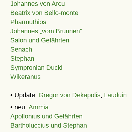
Johannes von Arcu
Beatrix von Bello-monte
Pharmuthios
Johannes
vom Brunnen
Salon und Gefährten
Senach
Stephan
Sympronian Ducki
Wikeranus
• Update:
Gregor von Dekapolis
,
Lauduin
• neu:
Ammia
Apollonius und Gefährten
Bartholuccius und Stephan