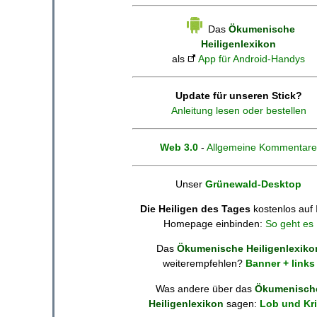
Das
Ökumenische
Heiligenlexikon
als
App für Android-Handys
Update für unseren Stick?
Anleitung lesen oder bestellen
Web 3.0
-
Allgemeine Kommentare
Unser
Grünewald-Desktop
Die Heiligen des Tages
kostenlos auf 
Homepage einbinden:
So geht es
Das
Ökumenische Heiligenlexiko
weiterempfehlen?
Banner + links
Was andere über das
Ökumenisch
Heiligenlexikon
sagen:
Lob und Kri