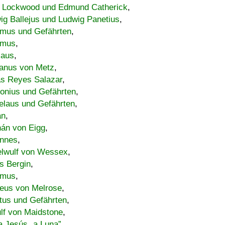
 Lockwood und Edmund Catherick
,
ig Ballejus und Ludwig Panetius
,
mus und Gefährten
,
imus
,
laus
,
nus von Metz
,
s Reyes Salazar
,
lonius und Gefährten
,
elaus und Gefährten
,
an
,
án von Eigg
,
nnes
,
lwulf von Wessex
,
s Bergin
,
imus
,
eus von Melrose
,
tus und Gefährten
,
lf von Maidstone
,
a Jesús „a Luna”
,