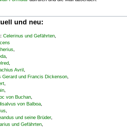
uell und neu:
u:
Celerinus und Gefährten
,
cens
therius
,
eda
,
lred
,
achius Avril
,
s Gerard und Francis Dickenson
,
ert
,
uin
,
oc von Buchan
,
isalvus von Balboa
,
ius
,
eandus und seine Brüder
,
arius und Gefährten
,