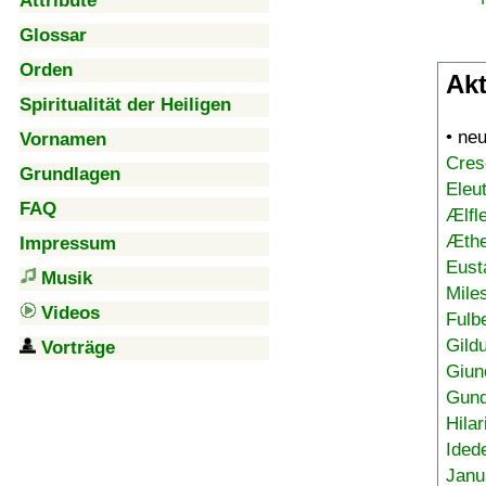
Attribute
Glossar
Orden
Akt
Spiritualität der Heiligen
• ne
Vornamen
Cres
Grundlagen
Eleu
FAQ
Ælfl
Æthe
Impressum
Eust
Musik
Mile
Videos
Fulb
Gild
Vorträge
Giun
Gund
Hilar
Ided
Janu