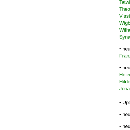
Tatw
Theo
Viss
Wigb
Wilh
Syna
• ne
Fran
• ne
Hele
Hild
Joha
• Up
• ne
• ne