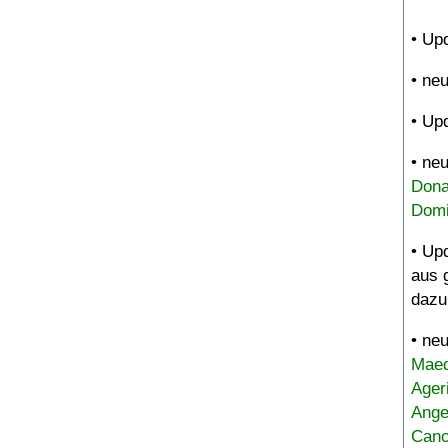
• Up
• ne
• Up
• ne
Dona
Domi
• Up
aus 
dazu
• ne
Maed
Ager
Ange
Canc