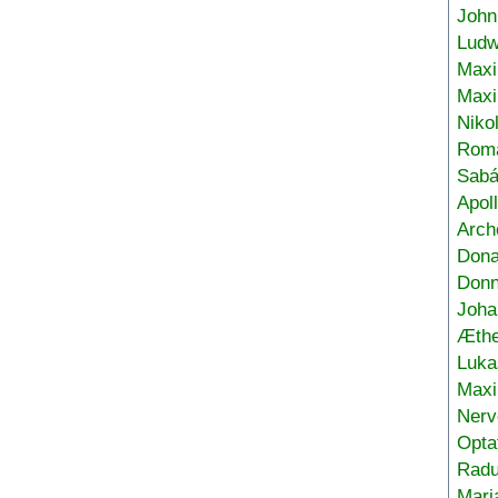
John
Ludw
Maxi
Max
Niko
Roma
Sabá
Apol
Arch
Don
Donn
Joha
Æthe
Luka
Max
Nerv
Opta
Radu
Mari