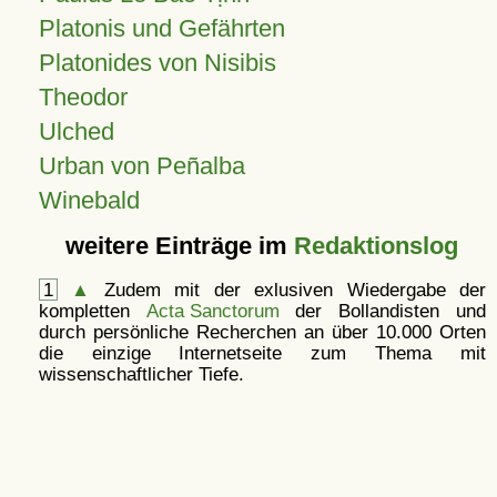
Platonis und Gefährten
Platonides von Nisibis
Theodor
Ulched
Urban von Peñalba
Winebald
weitere Einträge im
Redaktionslog
1
▲
Zudem mit der exlusiven Wiedergabe der
kompletten
Acta Sanctorum
der Bollandisten und
durch persönliche Recherchen an über 10.000 Orten
die einzige Internetseite zum Thema mit
wissenschaftlicher Tiefe.