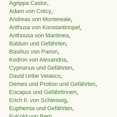
Agrippa Castor
,
Adam von Crécy
,
Andreas von Montereale
,
Anthusa von Konstantinopel
,
Anthousa von Mantinea
,
Balduin und Gefährten
,
Basilius von Parion
,
Kedron von Alexandria
,
Cyprianus und Gefährten
,
David Uribe Velasco
,
Demes und Protion und Gefährten
,
Eocapus und Gefährtinnen
,
Erich II. von Schleswig
,
Euphemia und Gefährten
,
Fulcold von Bern
,