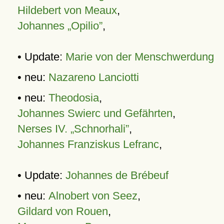
Hildebert von Meaux
,
Johannes „Opilio”
,
• Update:
Marie von der Menschwerdung
• neu:
Nazareno Lanciotti
• neu:
Theodosia
,
Johannes Swierc und Gefährten
,
Nerses IV. „Schnorhali”
,
Johannes Franziskus Lefranc
,
• Update:
Johannes de Brébeuf
• neu:
Alnobert von Seez
,
Gildard von Rouen
,