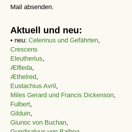
Mail absenden.
Aktuell und neu:
• neu:
Celerinus und Gefährten
,
Crescens
Eleutherius
,
Ælfleda
,
Æthelred
,
Eustachius Avril
,
Miles Gerard und Francis Dickenson
,
Fulbert
,
Gilduin
,
Giunoc von Buchan
,
Gundisalvus von Balboa
,