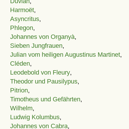
Duvian
,
Harmoët
,
Asyncritus
,
Phlegon
,
Johannes von Organyà
,
Sieben Jungfrauen
,
Julian vom heiligen Augustinus Martinet
,
Cléden
,
Leodebold von Fleury
,
Theodor und Pausilypus
,
Pitrion
,
Timotheus und Gefährten
,
Wilhelm
,
Ludwig Kolumbus
,
Johannes von Cabra
,