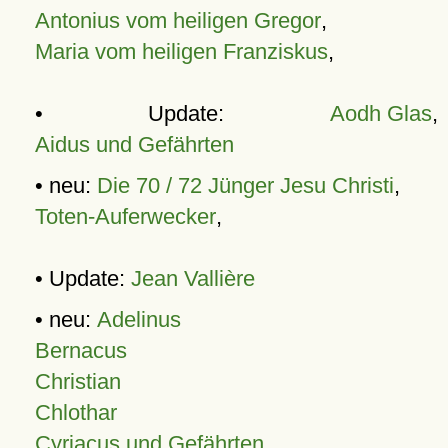
Antonius vom heiligen Gregor
,
Maria vom heiligen Franziskus
,
• Update:
Aodh Glas
,
Aidus und Gefährten
• neu:
Die 70 / 72 Jünger Jesu Christi
,
Toten-Auferwecker
,
• Update:
Jean Vallière
• neu:
Adelinus
Bernacus
Christian
Chlothar
Cyriacus und Gefährten