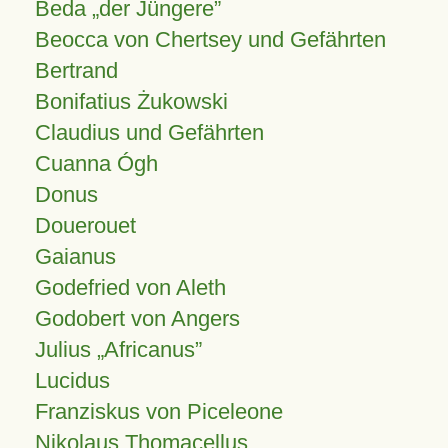
Beda „der Jüngere”
Beocca von Chertsey und Gefährten
Bertrand
Bonifatius Żukowski
Claudius und Gefährten
Cuanna Ógh
Donus
Douerouet
Gaianus
Godefried von Aleth
Godobert von Angers
Julius
Africanus
Lucidus
Franziskus von Piceleone
Nikolaus Thomacellus