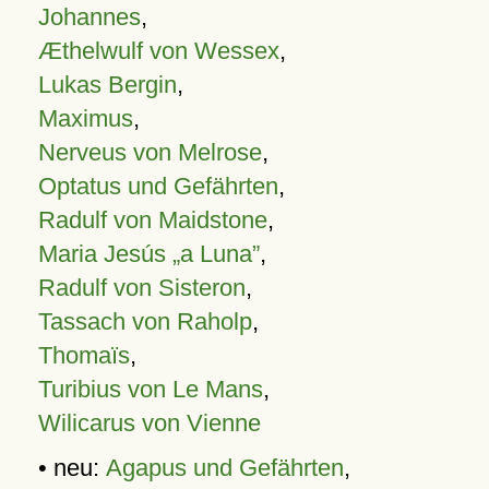
Johannes
,
Æthelwulf von Wessex
,
Lukas Bergin
,
Maximus
,
Nerveus von Melrose
,
Optatus und Gefährten
,
Radulf von Maidstone
,
Maria Jesús „a Luna”
,
Radulf von Sisteron
,
Tassach von Raholp
,
Thomaïs
,
Turibius von Le Mans
,
Wilicarus von Vienne
• neu:
Agapus und Gefährten
,