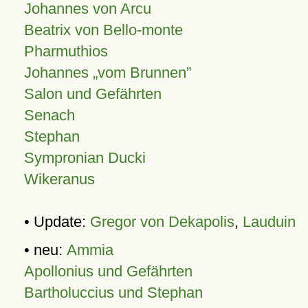
Johannes von Arcu
Beatrix von Bello-monte
Pharmuthios
Johannes
vom Brunnen
Salon und Gefährten
Senach
Stephan
Sympronian Ducki
Wikeranus
• Update:
Gregor von Dekapolis
,
Lauduin
• neu:
Ammia
Apollonius und Gefährten
Bartholuccius und Stephan