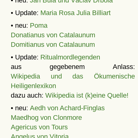
• neu:
Jan Bula und Václav Drbola
• Update:
Maria Rosa Julia Billiart
• neu:
Poma
Donatianus von Catalaunum
Domitianus von Catalaunum
• Update:
Ritualmordlegenden
aus gegebenem Anlass:
Wikipedia und das Ökumenische
Heiligenlexikon
dazu auch:
Wikipedia ist (k)eine Quelle!
• neu:
Aedh von Achard-Finglas
Maedhog von Clonmore
Agericus von Tours
Angelus von Vitoria