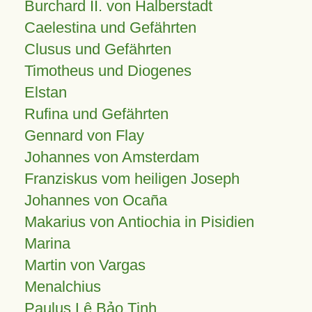
Burchard II. von Halberstadt
Caelestina und Gefährten
Clusus und Gefährten
Timotheus und Diogenes
Elstan
Rufina und Gefährten
Gennard von Flay
Johannes von Amsterdam
Franziskus vom heiligen Joseph
Johannes von Ocaña
Makarius von Antiochia in Pisidien
Marina
Martin von Vargas
Menalchius
Paulus Lê Bảo Tịnh