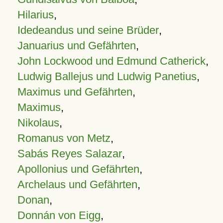
Hilarius
,
Idedeandus und seine Brüder
,
Januarius und Gefährten
,
John Lockwood und Edmund Catherick
,
Ludwig Ballejus und Ludwig Panetius
,
Maximus und Gefährten
,
Maximus
,
Nikolaus
,
Romanus von Metz
,
Sabás Reyes Salazar
,
Apollonius und Gefährten
,
Archelaus und Gefährten
,
Donan
,
Donnán von Eigg
,