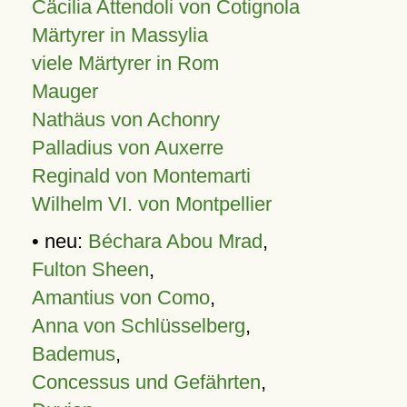
Cäcilia Attendoli von Cotignola
Märtyrer in Massylia
viele Märtyrer in Rom
Mauger
Nathäus von Achonry
Palladius von Auxerre
Reginald von Montemarti
Wilhelm VI. von Montpellier
• neu:
Béchara Abou Mrad
,
Fulton Sheen
,
Amantius von Como
,
Anna von Schlüsselberg
,
Bademus
,
Concessus und Gefährten
,