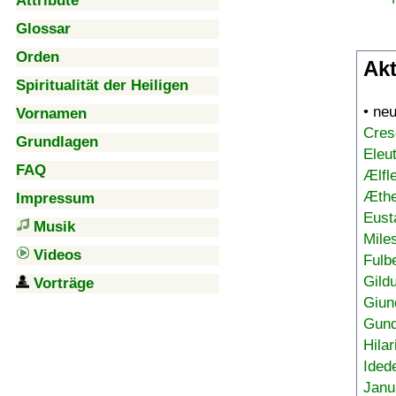
Attribute
Glossar
Orden
Akt
Spiritualität der Heiligen
• ne
Vornamen
Cres
Grundlagen
Eleu
FAQ
Ælfl
Æthe
Impressum
Eust
Musik
Mile
Videos
Fulb
Gild
Vorträge
Giun
Gund
Hilar
Ided
Janu