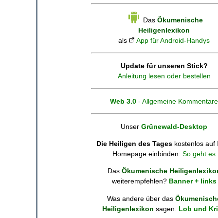
Das
Ökumenische
Heiligenlexikon
als
App für Android-Handys
Update für unseren Stick?
Anleitung lesen oder bestellen
Web 3.0
-
Allgemeine Kommentare
Unser
Grünewald-Desktop
Die Heiligen des Tages
kostenlos auf 
Homepage einbinden:
So geht es
Das
Ökumenische Heiligenlexiko
weiterempfehlen?
Banner + links
Was andere über das
Ökumenisch
Heiligenlexikon
sagen:
Lob und Kri