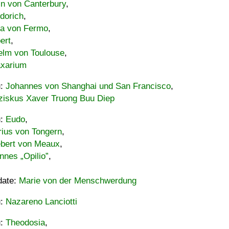
in von Canterbury
,
dorich
,
ia von Fermo
,
ert
,
elm von Toulouse
,
xarium
u:
Johannes von Shanghai und San Francisco
,
ziskus Xaver Truong Buu Diep
u:
Eudo
,
rius von Tongern
,
ebert von Meaux
,
nnes „Opilio”
,
date:
Marie von der Menschwerdung
u:
Nazareno Lanciotti
u:
Theodosia
,