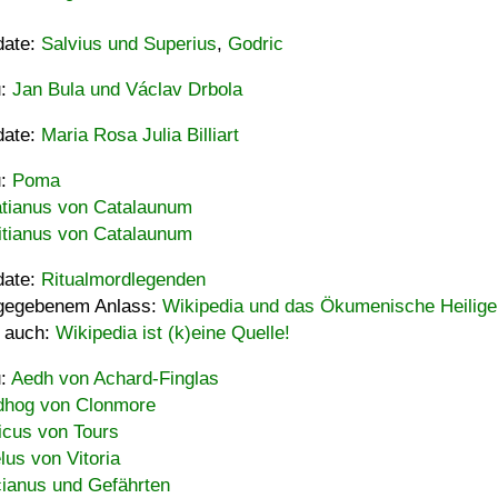
date:
Salvius und Superius
,
Godric
u:
Jan Bula und Václav Drbola
date:
Maria Rosa Julia Billiart
u:
Poma
tianus von Catalaunum
tianus von Catalaunum
date:
Ritualmordlegenden
gegebenem Anlass:
Wikipedia und das Ökumenische Heilige
 auch:
Wikipedia ist (k)eine Quelle!
u:
Aedh von Achard-Finglas
hog von Clonmore
icus von Tours
lus von Vitoria
ianus und Gefährten