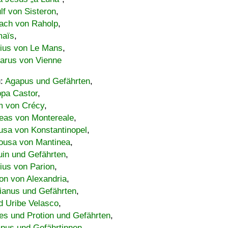
lf von Sisteron
,
ach von Raholp
,
maïs
,
bius von Le Mans
,
carus von Vienne
u:
Agapus und Gefährten
,
ppa Castor
,
 von Crécy
,
eas von Montereale
,
usa von Konstantinopel
,
ousa von Mantinea
,
uin und Gefährten
,
lius von Parion
,
on von Alexandria
,
ianus und Gefährten
,
d Uribe Velasco
,
s und Protion und Gefährten
,
pus und Gefährtinnen
,