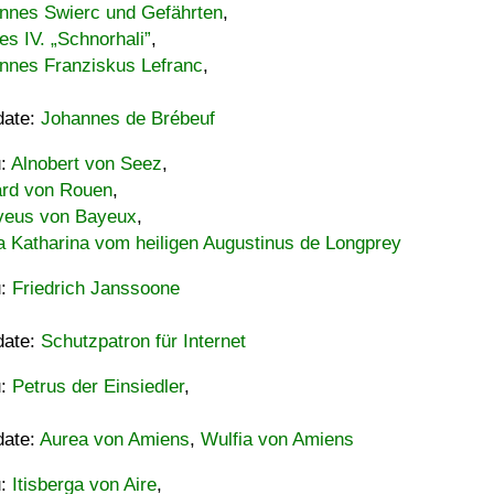
nnes Swierc und Gefährten
,
es IV. „Schnorhali”
,
nnes Franziskus Lefranc
,
date:
Johannes de Brébeuf
u:
Alnobert von Seez
,
ard von Rouen
,
eus von Bayeux
,
a Katharina vom heiligen Augustinus de Longprey
u:
Friedrich Janssoone
date:
Schutzpatron für Internet
u:
Petrus der Einsiedler
,
date:
Aurea von Amiens
,
Wulfia von Amiens
u:
Itisberga von Aire
,