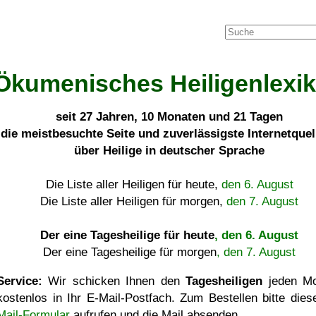
Ökumenisches Heiligenlexi
seit
27 Jahren, 10 Monaten und 21 Tagen
die meistbesuchte Seite und zuverlässigste Internetque
über Heilige in deutscher Sprache
Die Liste aller Heiligen für heute,
den 6. August
Die Liste aller Heiligen für morgen,
den 7. August
Der eine Tagesheilige für heute
, den 6. August
Der eine Tagesheilige für morgen
, den 7. August
Service:
Wir schicken Ihnen den
Tagesheiligen
jeden Mo
kostenlos in Ihr E-Mail-Postfach. Zum Bestellen bitte die
Mail-Formular
aufrufen und die Mail absenden.