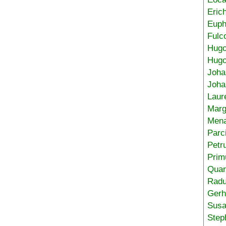
Eric
Euph
Fulc
Hug
Hugo
Joha
Joha
Laur
Marg
Mena
Parc
Petr
Prim
Quar
Radu
Gerh
Sus
Step