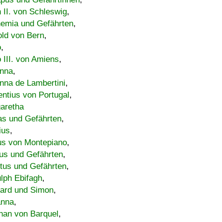
h II. von Schleswig
,
emia und Gefährten
,
old von Bern
,
o
,
 III. von Amiens
,
nna
,
nna de Lambertini
,
entius von Portugal
,
aretha
s und Gefährten
,
ius
,
us von Montepiano
,
us und Gefährten
,
tus und Gefährten
,
lph Ebifagh
,
ard und Simon
,
anna
,
han von Barquel
,