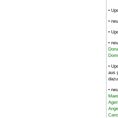
• Up
• ne
• Up
• ne
Dona
Domi
• Up
aus 
dazu
• ne
Maed
Ager
Ange
Canc