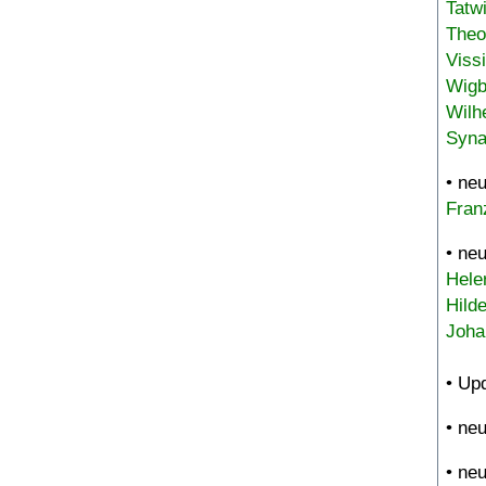
Tatw
Theo
Viss
Wigb
Wilh
Syna
• ne
Fran
• ne
Hele
Hild
Joha
• Up
• ne
• ne