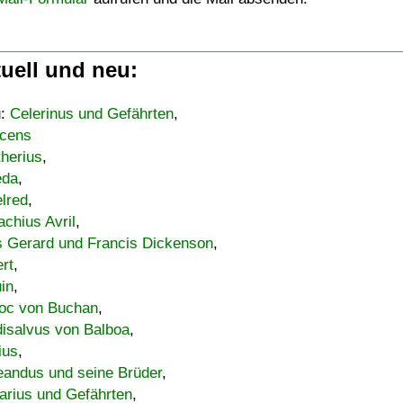
uell und neu:
u:
Celerinus und Gefährten
,
cens
therius
,
eda
,
lred
,
achius Avril
,
s Gerard und Francis Dickenson
,
ert
,
uin
,
oc von Buchan
,
isalvus von Balboa
,
ius
,
eandus und seine Brüder
,
arius und Gefährten
,