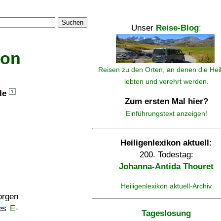
Suchen
Unser
Reise-Blog
:
kon
Reisen zu den Orten, an denen die Hei
lebten und verehrt werden.
lle
1
Zum ersten Mal hier?
Einführungstext anzeigen!
Heiligenlexikon aktuell:
200. Todestag:
Johanna-Antida Thouret
Heiligenlexikon aktuell-Archiv
rgen
ses
E-
Tageslosung