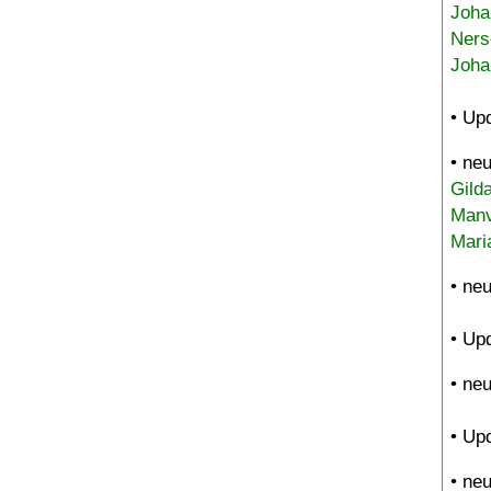
Joha
Ners
Joha
• Up
• ne
Gild
Manv
Mari
• ne
• Up
• ne
• Up
• ne