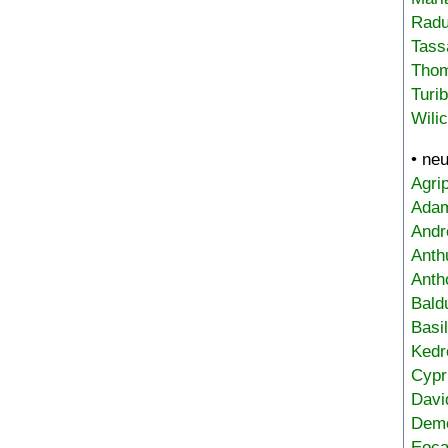
Radu
Tass
Tho
Turi
Wili
• ne
Agri
Adam
Andr
Anth
Anth
Bald
Basi
Kedr
Cypr
Davi
Deme
Eoca