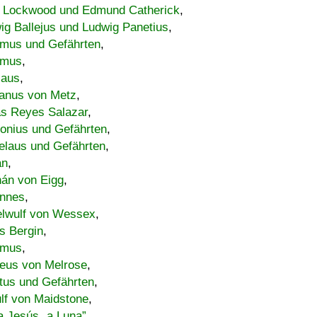
 Lockwood und Edmund Catherick
,
ig Ballejus und Ludwig Panetius
,
mus und Gefährten
,
imus
,
laus
,
nus von Metz
,
s Reyes Salazar
,
lonius und Gefährten
,
elaus und Gefährten
,
an
,
án von Eigg
,
nnes
,
lwulf von Wessex
,
s Bergin
,
imus
,
eus von Melrose
,
tus und Gefährten
,
lf von Maidstone
,
a Jesús „a Luna”
,