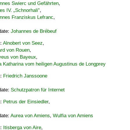
nnes Swierc und Gefährten
,
es IV. „Schnorhali”
,
nnes Franziskus Lefranc
,
date:
Johannes de Brébeuf
u:
Alnobert von Seez
,
ard von Rouen
,
eus von Bayeux
,
a Katharina vom heiligen Augustinus de Longprey
u:
Friedrich Janssoone
date:
Schutzpatron für Internet
u:
Petrus der Einsiedler
,
date:
Aurea von Amiens
,
Wulfia von Amiens
u:
Itisberga von Aire
,