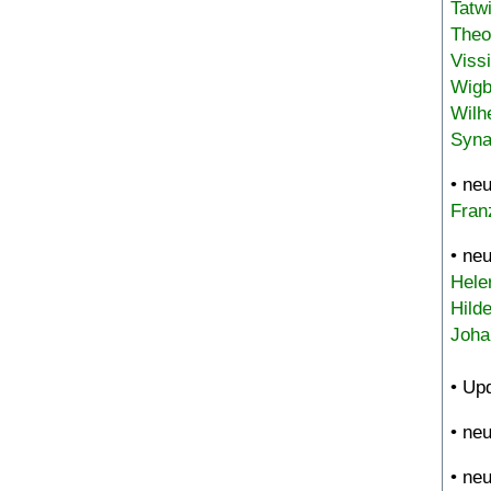
Tatw
Theo
Viss
Wigb
Wilh
Syna
• ne
Fran
• ne
Hele
Hild
Joha
• Up
• ne
• ne