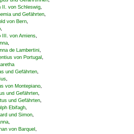
h II. von Schleswig
,
emia und Gefährten
,
old von Bern
,
o
,
 III. von Amiens
,
nna
,
nna de Lambertini
,
entius von Portugal
,
aretha
s und Gefährten
,
ius
,
us von Montepiano
,
us und Gefährten
,
tus und Gefährten
,
lph Ebifagh
,
ard und Simon
,
anna
,
han von Barquel
,