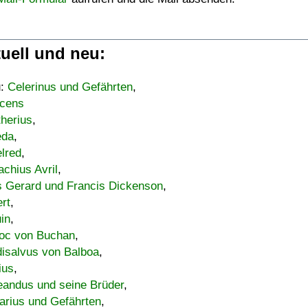
uell und neu:
u:
Celerinus und Gefährten
,
cens
therius
,
eda
,
lred
,
achius Avril
,
s Gerard und Francis Dickenson
,
ert
,
uin
,
oc von Buchan
,
isalvus von Balboa
,
ius
,
eandus und seine Brüder
,
arius und Gefährten
,