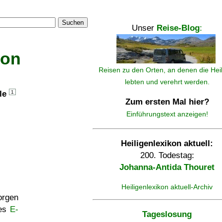
Suchen
Unser
Reise-Blog
:
kon
Reisen zu den Orten, an denen die Hei
lebten und verehrt werden.
lle
1
Zum ersten Mal hier?
Einführungstext anzeigen!
Heiligenlexikon aktuell:
200. Todestag:
Johanna-Antida Thouret
Heiligenlexikon aktuell-Archiv
rgen
ses
E-
Tageslosung