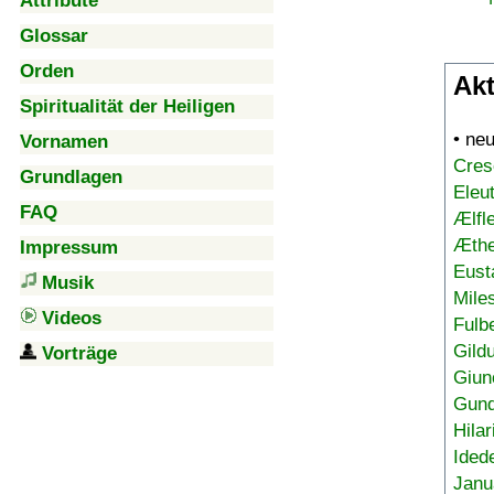
Attribute
Glossar
Orden
Akt
Spiritualität der Heiligen
• ne
Vornamen
Cres
Grundlagen
Eleu
FAQ
Ælfl
Æthe
Impressum
Eust
Musik
Mile
Videos
Fulb
Gild
Vorträge
Giun
Gund
Hilar
Ided
Janu