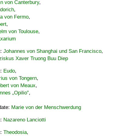
in von Canterbury
,
dorich
,
ia von Fermo
,
ert
,
elm von Toulouse
,
xarium
u:
Johannes von Shanghai und San Francisco
,
ziskus Xaver Truong Buu Diep
u:
Eudo
,
rius von Tongern
,
ebert von Meaux
,
nnes „Opilio”
,
date:
Marie von der Menschwerdung
u:
Nazareno Lanciotti
u:
Theodosia
,