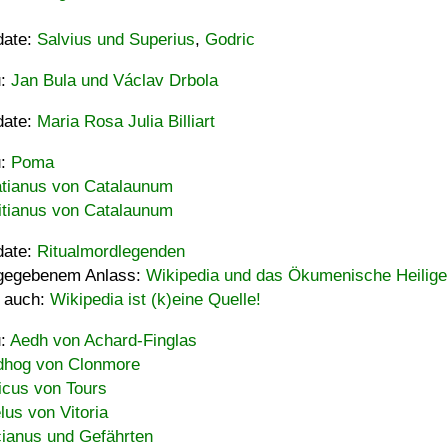
date:
Salvius und Superius
,
Godric
u:
Jan Bula und Václav Drbola
date:
Maria Rosa Julia Billiart
u:
Poma
tianus von Catalaunum
tianus von Catalaunum
date:
Ritualmordlegenden
gegebenem Anlass:
Wikipedia und das Ökumenische Heilige
 auch:
Wikipedia ist (k)eine Quelle!
u:
Aedh von Achard-Finglas
hog von Clonmore
icus von Tours
lus von Vitoria
ianus und Gefährten