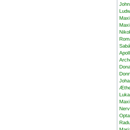
John
Ludw
Maxi
Max
Niko
Roma
Sabá
Apol
Arch
Don
Donn
Joha
Æthe
Luka
Max
Nerv
Opta
Radu
Mari