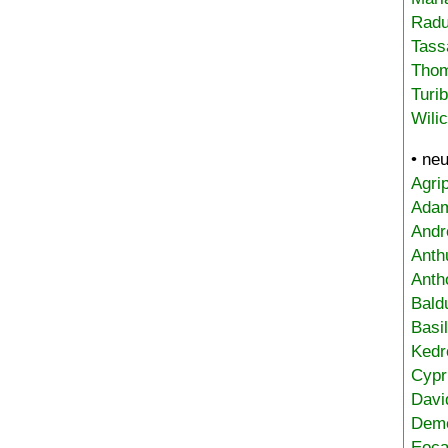
Radu
Tass
Tho
Turi
Wili
• ne
Agri
Adam
Andr
Anth
Anth
Bald
Basi
Kedr
Cypr
Davi
Deme
Eoca