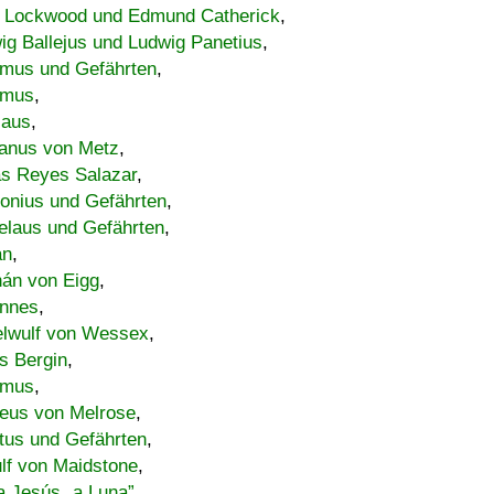
 Lockwood und Edmund Catherick
,
ig Ballejus und Ludwig Panetius
,
mus und Gefährten
,
imus
,
laus
,
nus von Metz
,
s Reyes Salazar
,
lonius und Gefährten
,
elaus und Gefährten
,
an
,
án von Eigg
,
nnes
,
lwulf von Wessex
,
s Bergin
,
imus
,
eus von Melrose
,
tus und Gefährten
,
lf von Maidstone
,
a Jesús „a Luna”
,