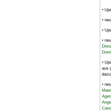
• Up
• ne
• Up
• ne
Dona
Domi
• Up
aus 
dazu
• ne
Maed
Ager
Ange
Canc