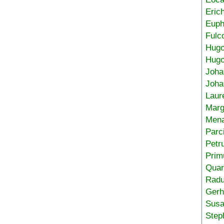
Eric
Euph
Fulc
Hug
Hugo
Joha
Joha
Laur
Marg
Mena
Parc
Petr
Prim
Quar
Radu
Gerh
Sus
Step