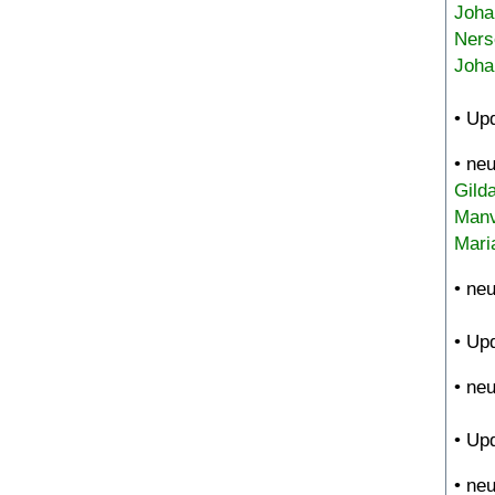
Joha
Ners
Joha
• Up
• ne
Gild
Manv
Mari
• ne
• Up
• ne
• Up
• ne