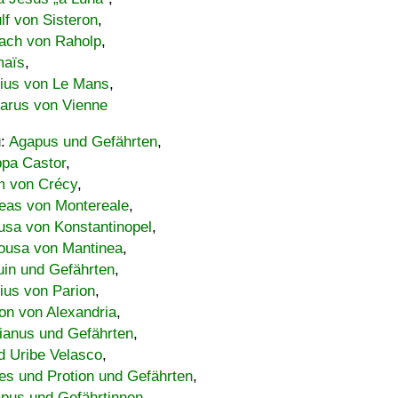
lf von Sisteron
,
ach von Raholp
,
maïs
,
bius von Le Mans
,
carus von Vienne
u:
Agapus und Gefährten
,
ppa Castor
,
 von Crécy
,
eas von Montereale
,
usa von Konstantinopel
,
ousa von Mantinea
,
uin und Gefährten
,
lius von Parion
,
on von Alexandria
,
ianus und Gefährten
,
d Uribe Velasco
,
s und Protion und Gefährten
,
pus und Gefährtinnen
,