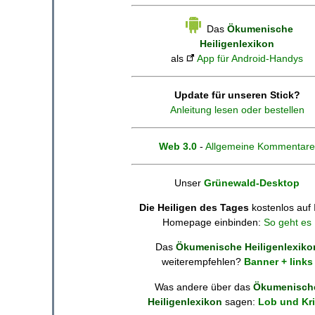
Das
Ökumenische
Heiligenlexikon
als
App für Android-Handys
Update für unseren Stick?
Anleitung lesen oder bestellen
Web 3.0
-
Allgemeine Kommentare
Unser
Grünewald-Desktop
Die Heiligen des Tages
kostenlos auf 
Homepage einbinden:
So geht es
Das
Ökumenische Heiligenlexiko
weiterempfehlen?
Banner + links
Was andere über das
Ökumenisch
Heiligenlexikon
sagen:
Lob und Kri