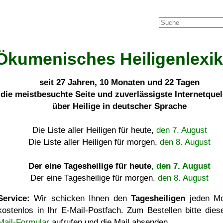
Ökumenisches Heiligenlexi
seit
27 Jahren, 10 Monaten und 22 Tagen
die meistbesuchte Seite und zuverlässigste Internetque
über Heilige in deutscher Sprache
Die Liste aller Heiligen für heute,
den 7. August
Die Liste aller Heiligen für morgen,
den 8. August
Der eine Tagesheilige für heute
, den 7. August
Der eine Tagesheilige für morgen
, den 8. August
Service:
Wir schicken Ihnen den
Tagesheiligen
jeden Mo
kostenlos in Ihr E-Mail-Postfach. Zum Bestellen bitte die
Mail-Formular
aufrufen und die Mail absenden.