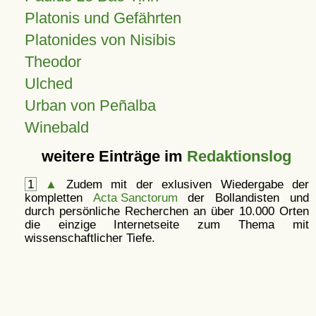
Platonis und Gefährten
Platonides von Nisibis
Theodor
Ulched
Urban von Peñalba
Winebald
weitere Einträge im
Redaktionslog
1
▲
Zudem mit der exlusiven Wiedergabe der
kompletten
Acta Sanctorum
der Bollandisten und
durch persönliche Recherchen an über 10.000 Orten
die einzige Internetseite zum Thema mit
wissenschaftlicher Tiefe.