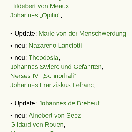
Hildebert von Meaux
,
Johannes „Opilio”
,
• Update:
Marie von der Menschwerdung
• neu:
Nazareno Lanciotti
• neu:
Theodosia
,
Johannes Swierc und Gefährten
,
Nerses IV. „Schnorhali”
,
Johannes Franziskus Lefranc
,
• Update:
Johannes de Brébeuf
• neu:
Alnobert von Seez
,
Gildard von Rouen
,