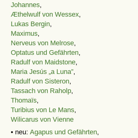
Johannes
,
Æthelwulf von Wessex
,
Lukas Bergin
,
Maximus
,
Nerveus von Melrose
,
Optatus und Gefährten
,
Radulf von Maidstone
,
Maria Jesús „a Luna”
,
Radulf von Sisteron
,
Tassach von Raholp
,
Thomaïs
,
Turibius von Le Mans
,
Wilicarus von Vienne
• neu:
Agapus und Gefährten
,