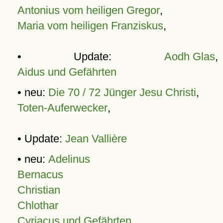
Antonius vom heiligen Gregor
,
Maria vom heiligen Franziskus
,
• Update:
Aodh Glas
,
Aidus und Gefährten
• neu:
Die 70 / 72 Jünger Jesu Christi
,
Toten-Auferwecker
,
• Update:
Jean Vallière
• neu:
Adelinus
Bernacus
Christian
Chlothar
Cyriacus und Gefährten