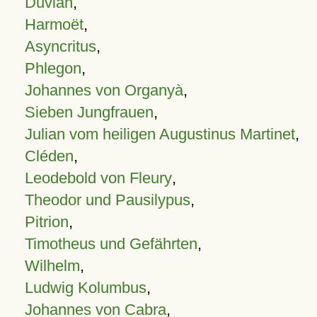
Duvian
,
Harmoët
,
Asyncritus
,
Phlegon
,
Johannes von Organyà
,
Sieben Jungfrauen
,
Julian vom heiligen Augustinus Martinet
,
Cléden
,
Leodebold von Fleury
,
Theodor und Pausilypus
,
Pitrion
,
Timotheus und Gefährten
,
Wilhelm
,
Ludwig Kolumbus
,
Johannes von Cabra
,