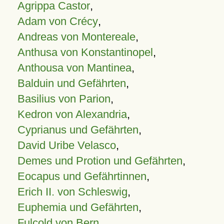
Agrippa Castor
,
Adam von Crécy
,
Andreas von Montereale
,
Anthusa von Konstantinopel
,
Anthousa von Mantinea
,
Balduin und Gefährten
,
Basilius von Parion
,
Kedron von Alexandria
,
Cyprianus und Gefährten
,
David Uribe Velasco
,
Demes und Protion und Gefährten
,
Eocapus und Gefährtinnen
,
Erich II. von Schleswig
,
Euphemia und Gefährten
,
Fulcold von Bern
,