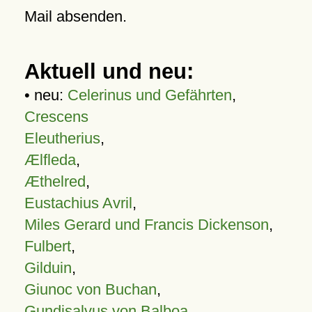
Mail absenden.
Aktuell und neu:
• neu:
Celerinus und Gefährten
,
Crescens
Eleutherius
,
Ælfleda
,
Æthelred
,
Eustachius Avril
,
Miles Gerard und Francis Dickenson
,
Fulbert
,
Gilduin
,
Giunoc von Buchan
,
Gundisalvus von Balboa
,