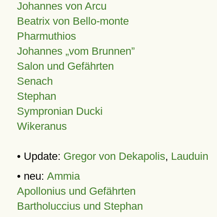
Johannes von Arcu
Beatrix von Bello-monte
Pharmuthios
Johannes
vom Brunnen
Salon und Gefährten
Senach
Stephan
Sympronian Ducki
Wikeranus
• Update:
Gregor von Dekapolis
,
Lauduin
• neu:
Ammia
Apollonius und Gefährten
Bartholuccius und Stephan