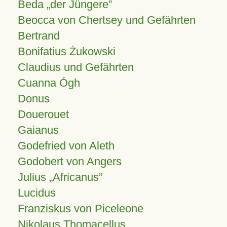
Beda „der Jüngere”
Beocca von Chertsey und Gefährten
Bertrand
Bonifatius Żukowski
Claudius und Gefährten
Cuanna Ógh
Donus
Douerouet
Gaianus
Godefried von Aleth
Godobert von Angers
Julius
Africanus
Lucidus
Franziskus von Piceleone
Nikolaus Thomacellus