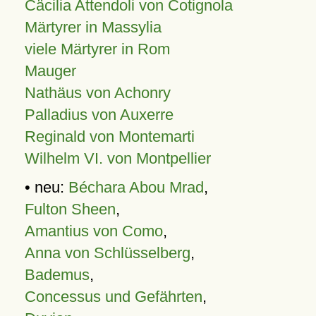
Cäcilia Attendoli von Cotignola
Märtyrer in Massylia
viele Märtyrer in Rom
Mauger
Nathäus von Achonry
Palladius von Auxerre
Reginald von Montemarti
Wilhelm VI. von Montpellier
• neu:
Béchara Abou Mrad
,
Fulton Sheen
,
Amantius von Como
,
Anna von Schlüsselberg
,
Bademus
,
Concessus und Gefährten
,