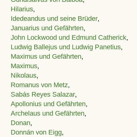
Hilarius
,
Idedeandus und seine Brüder
,
Januarius und Gefährten
,
John Lockwood und Edmund Catherick
,
Ludwig Ballejus und Ludwig Panetius
,
Maximus und Gefährten
,
Maximus
,
Nikolaus
,
Romanus von Metz
,
Sabás Reyes Salazar
,
Apollonius und Gefährten
,
Archelaus und Gefährten
,
Donan
,
Donnán von Eigg
,