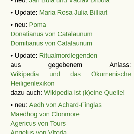
• neu:
Jan Bula und Václav Drbola
• Update:
Maria Rosa Julia Billiart
• neu:
Poma
Donatianus von Catalaunum
Domitianus von Catalaunum
• Update:
Ritualmordlegenden
aus gegebenem Anlass:
Wikipedia und das Ökumenische
Heiligenlexikon
dazu auch:
Wikipedia ist (k)eine Quelle!
• neu:
Aedh von Achard-Finglas
Maedhog von Clonmore
Agericus von Tours
Angelus von Vitoria