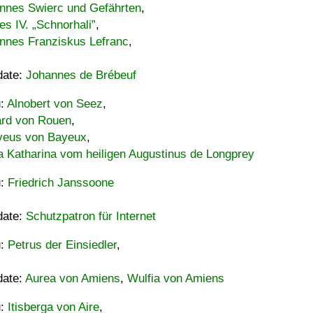
nnes Swierc und Gefährten
,
es IV. „Schnorhali”
,
nnes Franziskus Lefranc
,
date:
Johannes de Brébeuf
u:
Alnobert von Seez
,
ard von Rouen
,
eus von Bayeux
,
a Katharina vom heiligen Augustinus de Longprey
u:
Friedrich Janssoone
date:
Schutzpatron für Internet
u:
Petrus der Einsiedler
,
date:
Aurea von Amiens
,
Wulfia von Amiens
u:
Itisberga von Aire
,