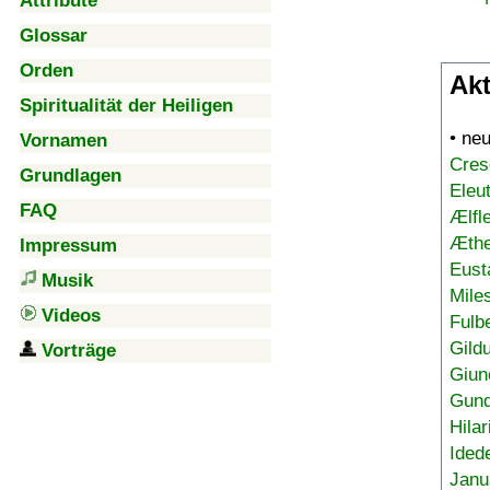
Attribute
Glossar
Orden
Akt
Spiritualität der Heiligen
• ne
Vornamen
Cres
Grundlagen
Eleu
FAQ
Ælfl
Æthe
Impressum
Eust
Musik
Mile
Videos
Fulb
Gild
Vorträge
Giun
Gund
Hilar
Ided
Janu