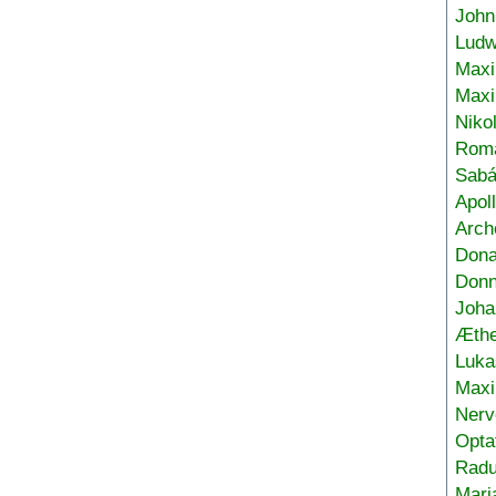
John
Ludw
Maxi
Max
Niko
Roma
Sabá
Apol
Arch
Don
Donn
Joha
Æthe
Luka
Max
Nerv
Opta
Radu
Mari