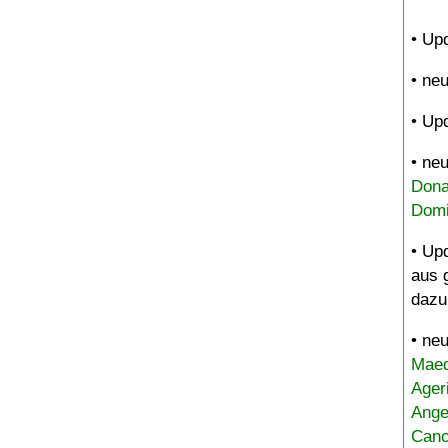
• Up
• ne
• Up
• ne
Dona
Domi
• Up
aus 
dazu
• ne
Maed
Ager
Ange
Canc