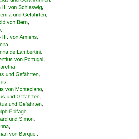
h II. von Schleswig
,
emia und Gefährten
,
old von Bern
,
o
,
 III. von Amiens
,
nna
,
nna de Lambertini
,
entius von Portugal
,
aretha
s und Gefährten
,
ius
,
us von Montepiano
,
us und Gefährten
,
tus und Gefährten
,
lph Ebifagh
,
ard und Simon
,
anna
,
han von Barquel
,