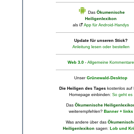
Das
Ökumenische
Heiligenlexikon
als
App für Android-Handys
Update für unseren Stick?
Anleitung lesen oder bestellen
Web 3.0
-
Allgemeine Kommentare
Unser
Grünewald-Desktop
Die Heiligen des Tages
kostenlos auf 
Homepage einbinden:
So geht es
Das
Ökumenische Heiligenlexiko
weiterempfehlen?
Banner + links
Was andere über das
Ökumenisch
Heiligenlexikon
sagen:
Lob und Kri