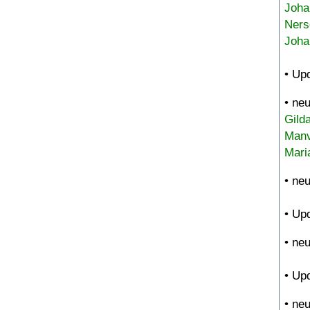
Joha
Ners
Joha
• Up
• ne
Gild
Manv
Mari
• ne
• Up
• ne
• Up
• ne