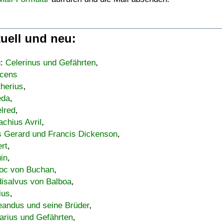
uell und neu:
u:
Celerinus und Gefährten
,
cens
therius
,
eda
,
lred
,
achius Avril
,
s Gerard und Francis Dickenson
,
ert
,
uin
,
oc von Buchan
,
isalvus von Balboa
,
ius
,
eandus und seine Brüder
,
arius und Gefährten
,