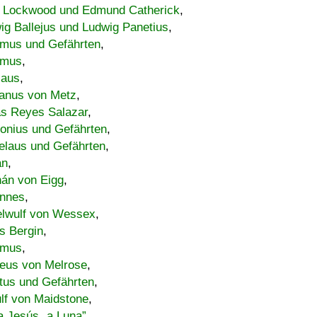
 Lockwood und Edmund Catherick
,
ig Ballejus und Ludwig Panetius
,
mus und Gefährten
,
imus
,
laus
,
nus von Metz
,
s Reyes Salazar
,
lonius und Gefährten
,
elaus und Gefährten
,
an
,
án von Eigg
,
nnes
,
lwulf von Wessex
,
s Bergin
,
imus
,
eus von Melrose
,
tus und Gefährten
,
lf von Maidstone
,
a Jesús „a Luna”
,