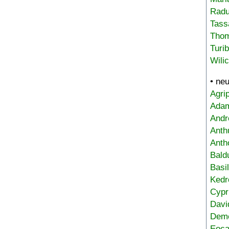
Radu
Tass
Tho
Turi
Wili
• ne
Agri
Adam
Andr
Anth
Anth
Bald
Basi
Kedr
Cypr
Davi
Deme
Eoca