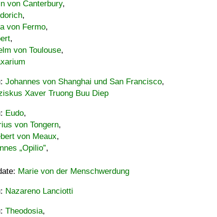
in von Canterbury
,
dorich
,
ia von Fermo
,
ert
,
elm von Toulouse
,
xarium
u:
Johannes von Shanghai und San Francisco
,
ziskus Xaver Truong Buu Diep
u:
Eudo
,
rius von Tongern
,
ebert von Meaux
,
nnes „Opilio”
,
date:
Marie von der Menschwerdung
u:
Nazareno Lanciotti
u:
Theodosia
,