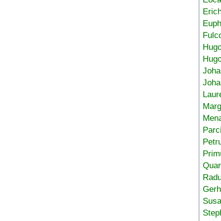
Eric
Euph
Fulc
Hug
Hugo
Joha
Joha
Laur
Marg
Mena
Parc
Petr
Prim
Quar
Radu
Gerh
Sus
Step