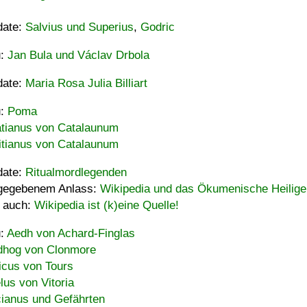
date:
Salvius und Superius
,
Godric
u:
Jan Bula und Václav Drbola
date:
Maria Rosa Julia Billiart
u:
Poma
tianus von Catalaunum
tianus von Catalaunum
date:
Ritualmordlegenden
gegebenem Anlass:
Wikipedia und das Ökumenische Heilige
 auch:
Wikipedia ist (k)eine Quelle!
u:
Aedh von Achard-Finglas
hog von Clonmore
icus von Tours
lus von Vitoria
ianus und Gefährten