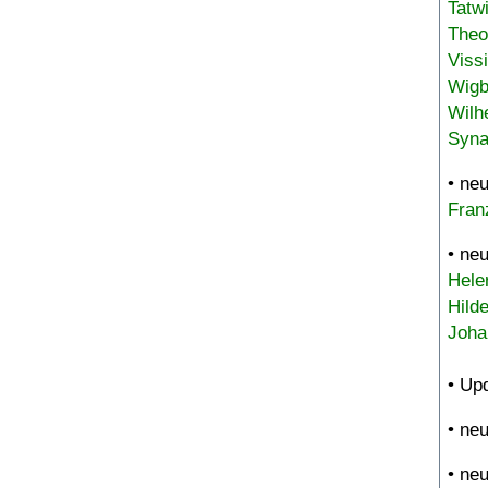
Tatw
Theo
Viss
Wigb
Wilh
Syna
• ne
Fran
• ne
Hele
Hild
Joha
• Up
• ne
• ne