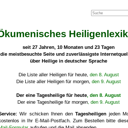
Ökumenisches Heiligenlexi
seit
27 Jahren, 10 Monaten und 23 Tagen
die meistbesuchte Seite und zuverlässigste Internetque
über Heilige in deutscher Sprache
Die Liste aller Heiligen für heute,
den 8. August
Die Liste aller Heiligen für morgen,
den 9. August
Der eine Tagesheilige für heute
, den 8. August
Der eine Tagesheilige für morgen
, den 9. August
Service:
Wir schicken Ihnen den
Tagesheiligen
jeden Mo
kostenlos in Ihr E-Mail-Postfach. Zum Bestellen bitte die
Mail-Formular
aufrufen und die Mail absenden.