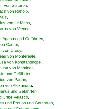
lf von Sisteron
,
ach von Raholp
,
maïs
,
bius von Le Mans
,
carus von Vienne
u:
Agapus und Gefährten
,
ppa Castor
,
 von Crécy
,
eas von Montereale
,
usa von Konstantinopel
,
ousa von Mantinea
,
uin und Gefährten
,
lius von Parion
,
on von Alexandria
,
ianus und Gefährten
,
d Uribe Velasco
,
s und Protion und Gefährten
,
pus und Gefährtinnen
,