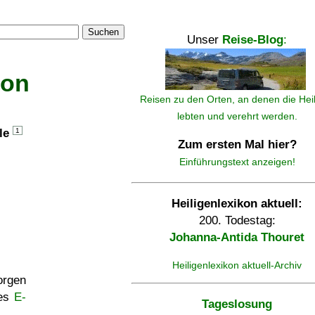
Suchen
Unser
Reise-Blog
:
kon
Reisen zu den Orten, an denen die Hei
lebten und verehrt werden.
lle
1
Zum ersten Mal hier?
Einführungstext anzeigen!
Heiligenlexikon aktuell:
200. Todestag:
Johanna-Antida Thouret
Heiligenlexikon aktuell-Archiv
rgen
ses
E-
Tageslosung