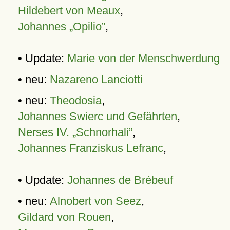
Hildebert von Meaux
,
Johannes „Opilio”
,
• Update:
Marie von der Menschwerdung
• neu:
Nazareno Lanciotti
• neu:
Theodosia
,
Johannes Swierc und Gefährten
,
Nerses IV. „Schnorhali”
,
Johannes Franziskus Lefranc
,
• Update:
Johannes de Brébeuf
• neu:
Alnobert von Seez
,
Gildard von Rouen
,