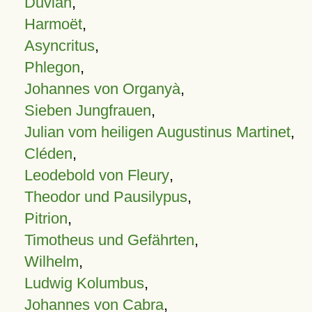
Duvian
,
Harmoët
,
Asyncritus
,
Phlegon
,
Johannes von Organyà
,
Sieben Jungfrauen
,
Julian vom heiligen Augustinus Martinet
,
Cléden
,
Leodebold von Fleury
,
Theodor und Pausilypus
,
Pitrion
,
Timotheus und Gefährten
,
Wilhelm
,
Ludwig Kolumbus
,
Johannes von Cabra
,