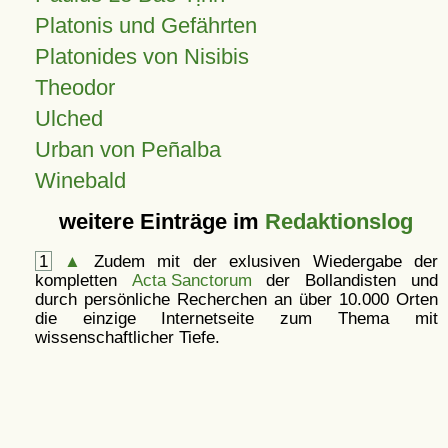
Platonis und Gefährten
Platonides von Nisibis
Theodor
Ulched
Urban von Peñalba
Winebald
weitere Einträge im
Redaktionslog
1
▲
Zudem mit der exlusiven Wiedergabe der
kompletten
Acta Sanctorum
der Bollandisten und
durch persönliche Recherchen an über 10.000 Orten
die einzige Internetseite zum Thema mit
wissenschaftlicher Tiefe.