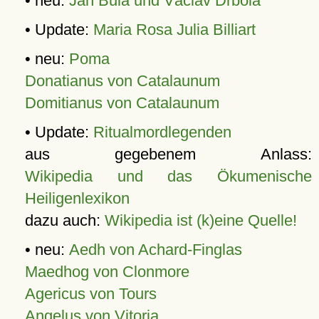
• neu:
Jan Bula und Václav Drbola
• Update:
Maria Rosa Julia Billiart
• neu:
Poma
Donatianus von Catalaunum
Domitianus von Catalaunum
• Update:
Ritualmordlegenden
aus gegebenem Anlass:
Wikipedia und das Ökumenische
Heiligenlexikon
dazu auch:
Wikipedia ist (k)eine Quelle!
• neu:
Aedh von Achard-Finglas
Maedhog von Clonmore
Agericus von Tours
Angelus von Vitoria