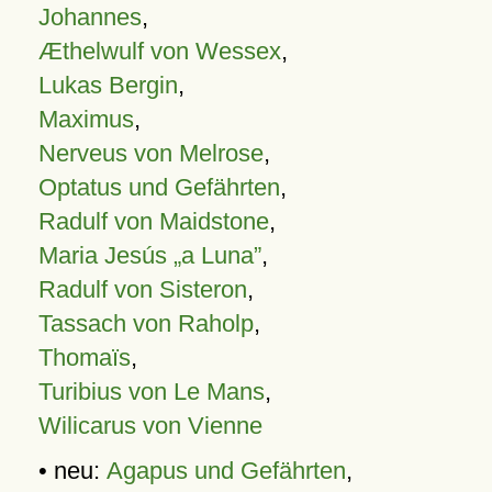
Johannes
,
Æthelwulf von Wessex
,
Lukas Bergin
,
Maximus
,
Nerveus von Melrose
,
Optatus und Gefährten
,
Radulf von Maidstone
,
Maria Jesús „a Luna”
,
Radulf von Sisteron
,
Tassach von Raholp
,
Thomaïs
,
Turibius von Le Mans
,
Wilicarus von Vienne
• neu:
Agapus und Gefährten
,