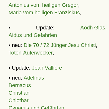
Antonius vom heiligen Gregor
,
Maria vom heiligen Franziskus
,
• Update:
Aodh Glas
,
Aidus und Gefährten
• neu:
Die 70 / 72 Jünger Jesu Christi
,
Toten-Auferwecker
,
• Update:
Jean Vallière
• neu:
Adelinus
Bernacus
Christian
Chlothar
Cyriacus und Gefährten