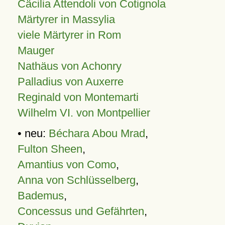
Cäcilia Attendoli von Cotignola
Märtyrer in Massylia
viele Märtyrer in Rom
Mauger
Nathäus von Achonry
Palladius von Auxerre
Reginald von Montemarti
Wilhelm VI. von Montpellier
• neu:
Béchara Abou Mrad
,
Fulton Sheen
,
Amantius von Como
,
Anna von Schlüsselberg
,
Bademus
,
Concessus und Gefährten
,