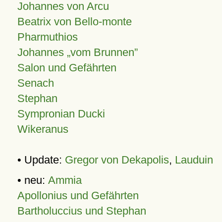
Johannes von Arcu
Beatrix von Bello-monte
Pharmuthios
Johannes
vom Brunnen
Salon und Gefährten
Senach
Stephan
Sympronian Ducki
Wikeranus
• Update:
Gregor von Dekapolis
,
Lauduin
• neu:
Ammia
Apollonius und Gefährten
Bartholuccius und Stephan