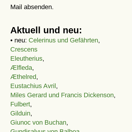
Mail absenden.
Aktuell und neu:
• neu:
Celerinus und Gefährten
,
Crescens
Eleutherius
,
Ælfleda
,
Æthelred
,
Eustachius Avril
,
Miles Gerard und Francis Dickenson
,
Fulbert
,
Gilduin
,
Giunoc von Buchan
,
Gundisalvus von Balboa
,