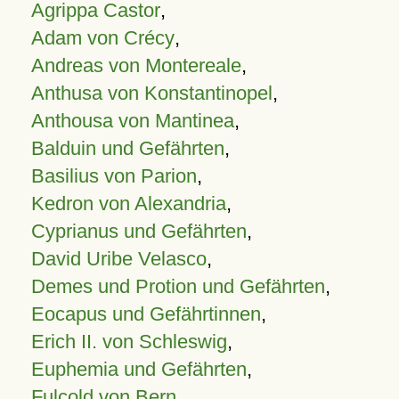
Agrippa Castor
,
Adam von Crécy
,
Andreas von Montereale
,
Anthusa von Konstantinopel
,
Anthousa von Mantinea
,
Balduin und Gefährten
,
Basilius von Parion
,
Kedron von Alexandria
,
Cyprianus und Gefährten
,
David Uribe Velasco
,
Demes und Protion und Gefährten
,
Eocapus und Gefährtinnen
,
Erich II. von Schleswig
,
Euphemia und Gefährten
,
Fulcold von Bern
,