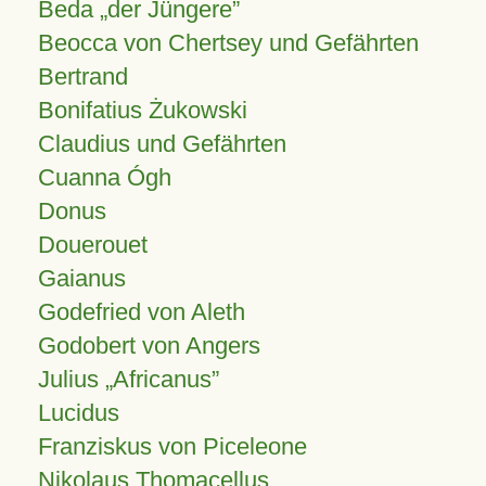
Beda „der Jüngere”
Beocca von Chertsey und Gefährten
Bertrand
Bonifatius Żukowski
Claudius und Gefährten
Cuanna Ógh
Donus
Douerouet
Gaianus
Godefried von Aleth
Godobert von Angers
Julius
Africanus
Lucidus
Franziskus von Piceleone
Nikolaus Thomacellus