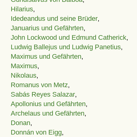
Hilarius
,
Idedeandus und seine Brüder
,
Januarius und Gefährten
,
John Lockwood und Edmund Catherick
,
Ludwig Ballejus und Ludwig Panetius
,
Maximus und Gefährten
,
Maximus
,
Nikolaus
,
Romanus von Metz
,
Sabás Reyes Salazar
,
Apollonius und Gefährten
,
Archelaus und Gefährten
,
Donan
,
Donnán von Eigg
,