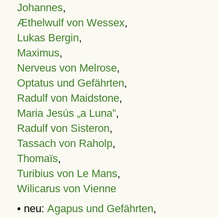
Johannes
,
Æthelwulf von Wessex
,
Lukas Bergin
,
Maximus
,
Nerveus von Melrose
,
Optatus und Gefährten
,
Radulf von Maidstone
,
Maria Jesús „a Luna”
,
Radulf von Sisteron
,
Tassach von Raholp
,
Thomaïs
,
Turibius von Le Mans
,
Wilicarus von Vienne
• neu:
Agapus und Gefährten
,