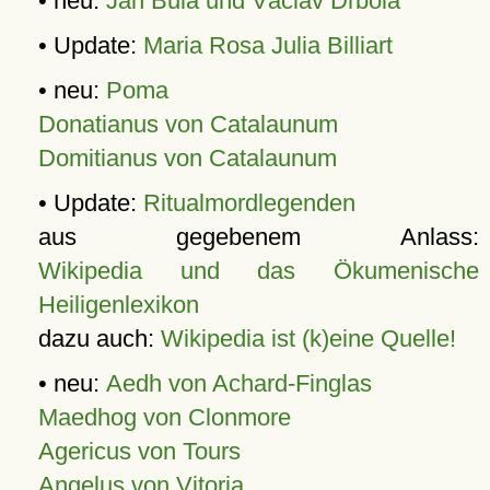
• neu:
Jan Bula und Václav Drbola
• Update:
Maria Rosa Julia Billiart
• neu:
Poma
Donatianus von Catalaunum
Domitianus von Catalaunum
• Update:
Ritualmordlegenden
aus gegebenem Anlass:
Wikipedia und das Ökumenische
Heiligenlexikon
dazu auch:
Wikipedia ist (k)eine Quelle!
• neu:
Aedh von Achard-Finglas
Maedhog von Clonmore
Agericus von Tours
Angelus von Vitoria