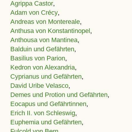
Agrippa Castor
,
Adam von Crécy
,
Andreas von Montereale
,
Anthusa von Konstantinopel
,
Anthousa von Mantinea
,
Balduin und Gefährten
,
Basilius von Parion
,
Kedron von Alexandria
,
Cyprianus und Gefährten
,
David Uribe Velasco
,
Demes und Protion und Gefährten
,
Eocapus und Gefährtinnen
,
Erich II. von Schleswig
,
Euphemia und Gefährten
,
Fulcold von Bern
,