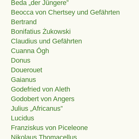
Beda „der Jüngere”
Beocca von Chertsey und Gefährten
Bertrand
Bonifatius Żukowski
Claudius und Gefährten
Cuanna Ógh
Donus
Douerouet
Gaianus
Godefried von Aleth
Godobert von Angers
Julius
Africanus
Lucidus
Franziskus von Piceleone
Nikolaus Thomacellus