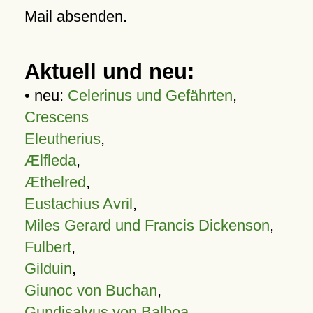
Mail absenden.
Aktuell und neu:
• neu:
Celerinus und Gefährten
,
Crescens
Eleutherius
,
Ælfleda
,
Æthelred
,
Eustachius Avril
,
Miles Gerard und Francis Dickenson
,
Fulbert
,
Gilduin
,
Giunoc von Buchan
,
Gundisalvus von Balboa
,