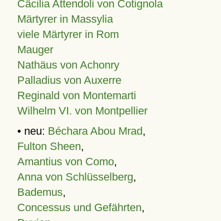
Cäcilia Attendoli von Cotignola
Märtyrer in Massylia
viele Märtyrer in Rom
Mauger
Nathäus von Achonry
Palladius von Auxerre
Reginald von Montemarti
Wilhelm VI. von Montpellier
• neu:
Béchara Abou Mrad
,
Fulton Sheen
,
Amantius von Como
,
Anna von Schlüsselberg
,
Bademus
,
Concessus und Gefährten
,