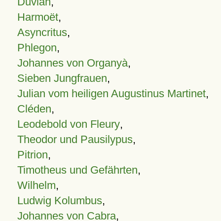
Duvian
,
Harmoët
,
Asyncritus
,
Phlegon
,
Johannes von Organyà
,
Sieben Jungfrauen
,
Julian vom heiligen Augustinus Martinet
,
Cléden
,
Leodebold von Fleury
,
Theodor und Pausilypus
,
Pitrion
,
Timotheus und Gefährten
,
Wilhelm
,
Ludwig Kolumbus
,
Johannes von Cabra
,