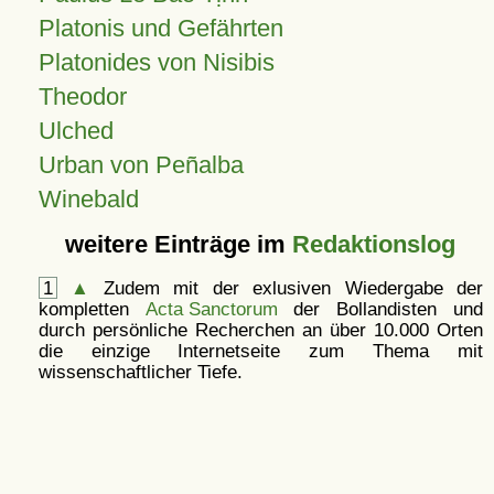
Platonis und Gefährten
Platonides von Nisibis
Theodor
Ulched
Urban von Peñalba
Winebald
weitere Einträge im
Redaktionslog
1
▲
Zudem mit der exlusiven Wiedergabe der
kompletten
Acta Sanctorum
der Bollandisten und
durch persönliche Recherchen an über 10.000 Orten
die einzige Internetseite zum Thema mit
wissenschaftlicher Tiefe.