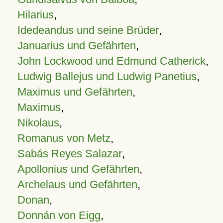
Hilarius
,
Idedeandus und seine Brüder
,
Januarius und Gefährten
,
John Lockwood und Edmund Catherick
,
Ludwig Ballejus und Ludwig Panetius
,
Maximus und Gefährten
,
Maximus
,
Nikolaus
,
Romanus von Metz
,
Sabás Reyes Salazar
,
Apollonius und Gefährten
,
Archelaus und Gefährten
,
Donan
,
Donnán von Eigg
,