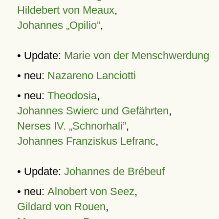
Hildebert von Meaux
,
Johannes „Opilio”
,
• Update:
Marie von der Menschwerdung
• neu:
Nazareno Lanciotti
• neu:
Theodosia
,
Johannes Swierc und Gefährten
,
Nerses IV. „Schnorhali”
,
Johannes Franziskus Lefranc
,
• Update:
Johannes de Brébeuf
• neu:
Alnobert von Seez
,
Gildard von Rouen
,