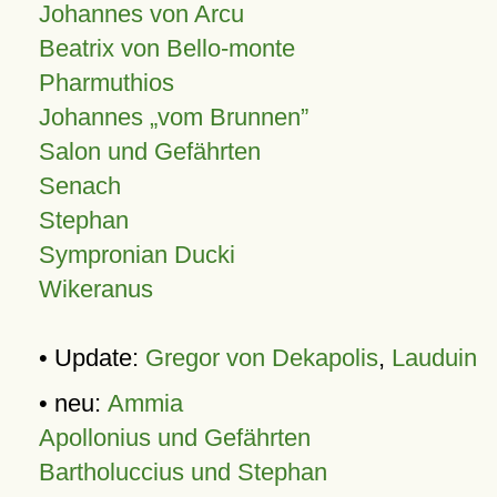
Johannes von Arcu
Beatrix von Bello-monte
Pharmuthios
Johannes
vom Brunnen
Salon und Gefährten
Senach
Stephan
Sympronian Ducki
Wikeranus
• Update:
Gregor von Dekapolis
,
Lauduin
• neu:
Ammia
Apollonius und Gefährten
Bartholuccius und Stephan