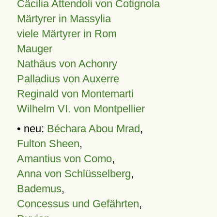
Cäcilia Attendoli von Cotignola
Märtyrer in Massylia
viele Märtyrer in Rom
Mauger
Nathäus von Achonry
Palladius von Auxerre
Reginald von Montemarti
Wilhelm VI. von Montpellier
• neu:
Béchara Abou Mrad
,
Fulton Sheen
,
Amantius von Como
,
Anna von Schlüsselberg
,
Bademus
,
Concessus und Gefährten
,