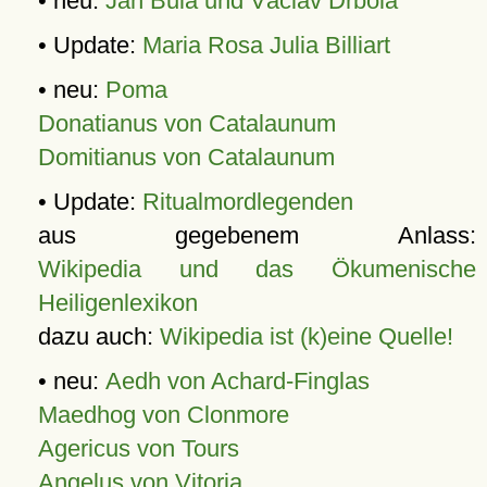
• neu:
Jan Bula und Václav Drbola
• Update:
Maria Rosa Julia Billiart
• neu:
Poma
Donatianus von Catalaunum
Domitianus von Catalaunum
• Update:
Ritualmordlegenden
aus gegebenem Anlass:
Wikipedia und das Ökumenische
Heiligenlexikon
dazu auch:
Wikipedia ist (k)eine Quelle!
• neu:
Aedh von Achard-Finglas
Maedhog von Clonmore
Agericus von Tours
Angelus von Vitoria