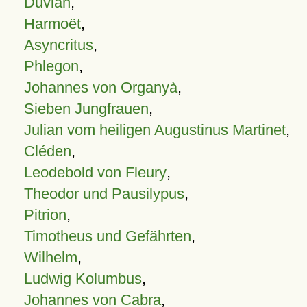
Duvian
,
Harmoët
,
Asyncritus
,
Phlegon
,
Johannes von Organyà
,
Sieben Jungfrauen
,
Julian vom heiligen Augustinus Martinet
,
Cléden
,
Leodebold von Fleury
,
Theodor und Pausilypus
,
Pitrion
,
Timotheus und Gefährten
,
Wilhelm
,
Ludwig Kolumbus
,
Johannes von Cabra
,