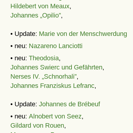
Hildebert von Meaux
,
Johannes „Opilio”
,
• Update:
Marie von der Menschwerdung
• neu:
Nazareno Lanciotti
• neu:
Theodosia
,
Johannes Swierc und Gefährten
,
Nerses IV. „Schnorhali”
,
Johannes Franziskus Lefranc
,
• Update:
Johannes de Brébeuf
• neu:
Alnobert von Seez
,
Gildard von Rouen
,