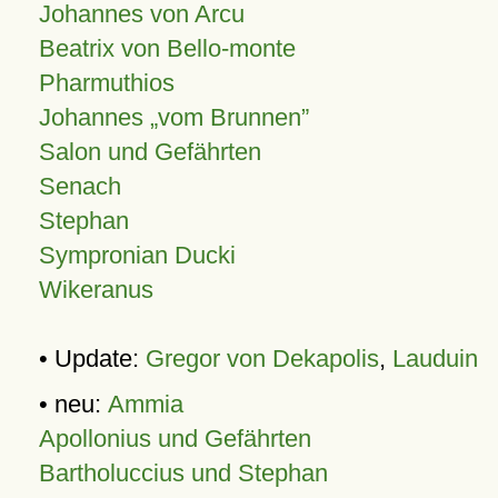
Johannes von Arcu
Beatrix von Bello-monte
Pharmuthios
Johannes
vom Brunnen
Salon und Gefährten
Senach
Stephan
Sympronian Ducki
Wikeranus
• Update:
Gregor von Dekapolis
,
Lauduin
• neu:
Ammia
Apollonius und Gefährten
Bartholuccius und Stephan