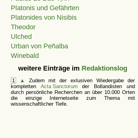
Platonis und Gefährten
Platonides von Nisibis
Theodor
Ulched
Urban von Peñalba
Winebald
weitere Einträge im
Redaktionslog
1
▲
Zudem mit der exlusiven Wiedergabe der
kompletten
Acta Sanctorum
der Bollandisten und
durch persönliche Recherchen an über 10.000 Orten
die einzige Internetseite zum Thema mit
wissenschaftlicher Tiefe.