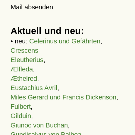
Mail absenden.
Aktuell und neu:
• neu:
Celerinus und Gefährten
,
Crescens
Eleutherius
,
Ælfleda
,
Æthelred
,
Eustachius Avril
,
Miles Gerard und Francis Dickenson
,
Fulbert
,
Gilduin
,
Giunoc von Buchan
,
Gundisalvus von Balboa
,