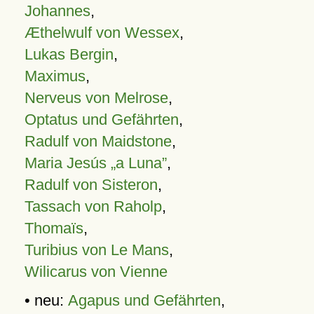
Johannes
,
Æthelwulf von Wessex
,
Lukas Bergin
,
Maximus
,
Nerveus von Melrose
,
Optatus und Gefährten
,
Radulf von Maidstone
,
Maria Jesús „a Luna”
,
Radulf von Sisteron
,
Tassach von Raholp
,
Thomaïs
,
Turibius von Le Mans
,
Wilicarus von Vienne
• neu:
Agapus und Gefährten
,