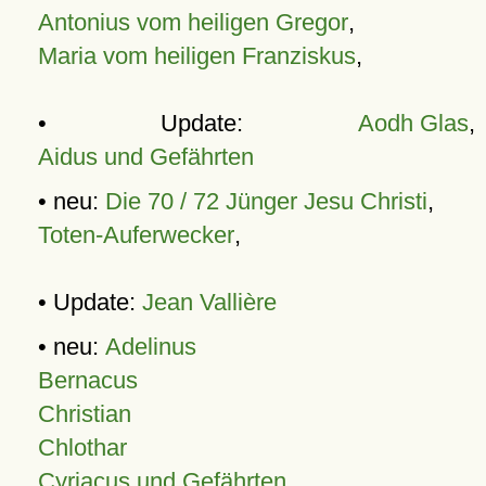
Antonius vom heiligen Gregor
,
Maria vom heiligen Franziskus
,
• Update:
Aodh Glas
,
Aidus und Gefährten
• neu:
Die 70 / 72 Jünger Jesu Christi
,
Toten-Auferwecker
,
• Update:
Jean Vallière
• neu:
Adelinus
Bernacus
Christian
Chlothar
Cyriacus und Gefährten