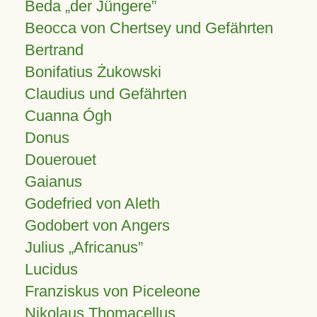
Beda „der Jüngere”
Beocca von Chertsey und Gefährten
Bertrand
Bonifatius Żukowski
Claudius und Gefährten
Cuanna Ógh
Donus
Douerouet
Gaianus
Godefried von Aleth
Godobert von Angers
Julius
Africanus
Lucidus
Franziskus von Piceleone
Nikolaus Thomacellus