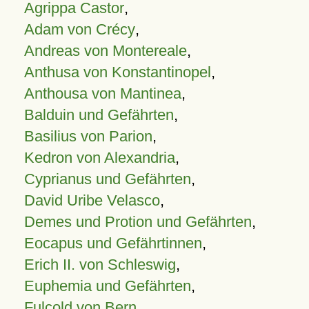
Agrippa Castor
,
Adam von Crécy
,
Andreas von Montereale
,
Anthusa von Konstantinopel
,
Anthousa von Mantinea
,
Balduin und Gefährten
,
Basilius von Parion
,
Kedron von Alexandria
,
Cyprianus und Gefährten
,
David Uribe Velasco
,
Demes und Protion und Gefährten
,
Eocapus und Gefährtinnen
,
Erich II. von Schleswig
,
Euphemia und Gefährten
,
Fulcold von Bern
,