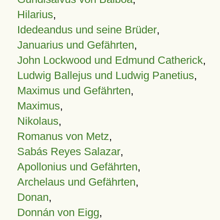
Hilarius
,
Idedeandus und seine Brüder
,
Januarius und Gefährten
,
John Lockwood und Edmund Catherick
,
Ludwig Ballejus und Ludwig Panetius
,
Maximus und Gefährten
,
Maximus
,
Nikolaus
,
Romanus von Metz
,
Sabás Reyes Salazar
,
Apollonius und Gefährten
,
Archelaus und Gefährten
,
Donan
,
Donnán von Eigg
,