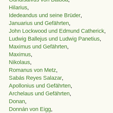
Hilarius
,
Idedeandus und seine Brüder
,
Januarius und Gefährten
,
John Lockwood und Edmund Catherick
,
Ludwig Ballejus und Ludwig Panetius
,
Maximus und Gefährten
,
Maximus
,
Nikolaus
,
Romanus von Metz
,
Sabás Reyes Salazar
,
Apollonius und Gefährten
,
Archelaus und Gefährten
,
Donan
,
Donnán von Eigg
,