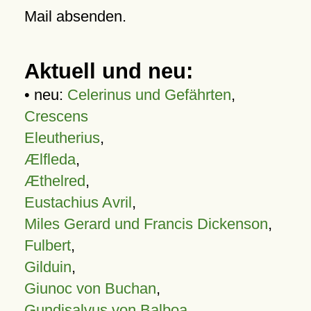
Mail absenden.
Aktuell und neu:
• neu:
Celerinus und Gefährten
,
Crescens
Eleutherius
,
Ælfleda
,
Æthelred
,
Eustachius Avril
,
Miles Gerard und Francis Dickenson
,
Fulbert
,
Gilduin
,
Giunoc von Buchan
,
Gundisalvus von Balboa
,