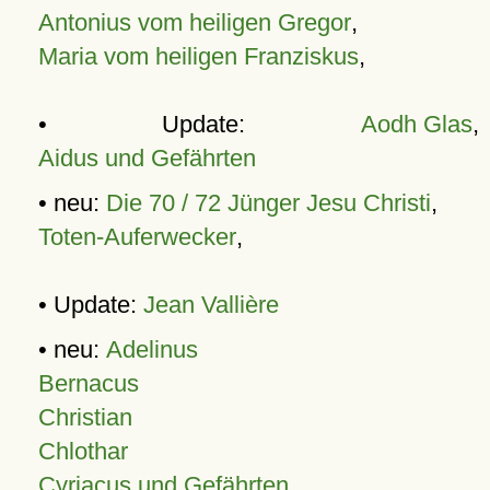
Antonius vom heiligen Gregor
,
Maria vom heiligen Franziskus
,
• Update:
Aodh Glas
,
Aidus und Gefährten
• neu:
Die 70 / 72 Jünger Jesu Christi
,
Toten-Auferwecker
,
• Update:
Jean Vallière
• neu:
Adelinus
Bernacus
Christian
Chlothar
Cyriacus und Gefährten