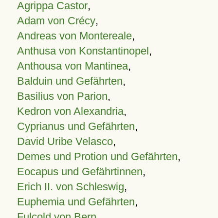
Agrippa Castor
,
Adam von Crécy
,
Andreas von Montereale
,
Anthusa von Konstantinopel
,
Anthousa von Mantinea
,
Balduin und Gefährten
,
Basilius von Parion
,
Kedron von Alexandria
,
Cyprianus und Gefährten
,
David Uribe Velasco
,
Demes und Protion und Gefährten
,
Eocapus und Gefährtinnen
,
Erich II. von Schleswig
,
Euphemia und Gefährten
,
Fulcold von Bern
,