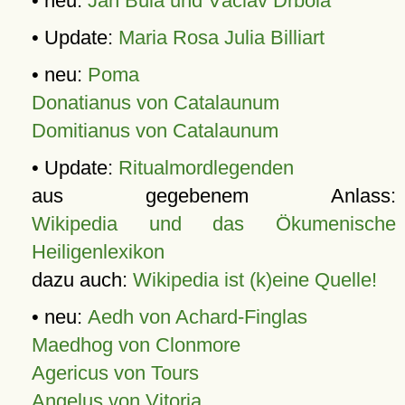
• neu:
Jan Bula und Václav Drbola
• Update:
Maria Rosa Julia Billiart
• neu:
Poma
Donatianus von Catalaunum
Domitianus von Catalaunum
• Update:
Ritualmordlegenden
aus gegebenem Anlass:
Wikipedia und das Ökumenische
Heiligenlexikon
dazu auch:
Wikipedia ist (k)eine Quelle!
• neu:
Aedh von Achard-Finglas
Maedhog von Clonmore
Agericus von Tours
Angelus von Vitoria