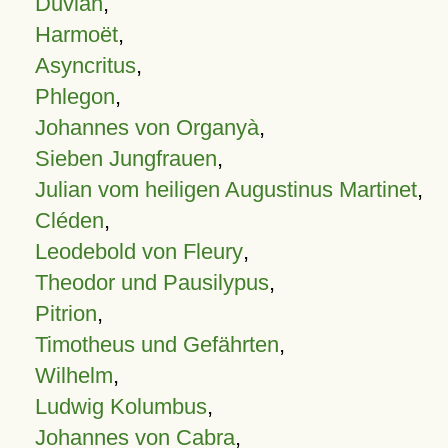
Duvian
,
Harmoët
,
Asyncritus
,
Phlegon
,
Johannes von Organyà
,
Sieben Jungfrauen
,
Julian vom heiligen Augustinus Martinet
,
Cléden
,
Leodebold von Fleury
,
Theodor und Pausilypus
,
Pitrion
,
Timotheus und Gefährten
,
Wilhelm
,
Ludwig Kolumbus
,
Johannes von Cabra
,