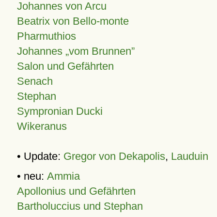
Johannes von Arcu
Beatrix von Bello-monte
Pharmuthios
Johannes
vom Brunnen
Salon und Gefährten
Senach
Stephan
Sympronian Ducki
Wikeranus
• Update:
Gregor von Dekapolis
,
Lauduin
• neu:
Ammia
Apollonius und Gefährten
Bartholuccius und Stephan