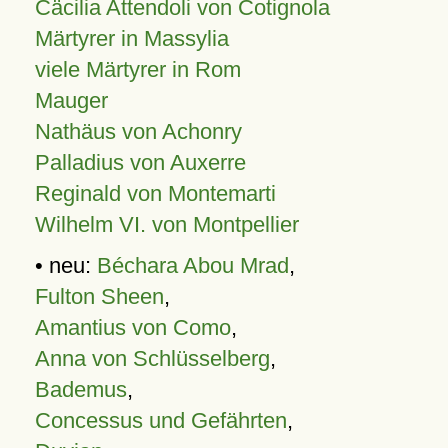
Cäcilia Attendoli von Cotignola
Märtyrer in Massylia
viele Märtyrer in Rom
Mauger
Nathäus von Achonry
Palladius von Auxerre
Reginald von Montemarti
Wilhelm VI. von Montpellier
• neu:
Béchara Abou Mrad
,
Fulton Sheen
,
Amantius von Como
,
Anna von Schlüsselberg
,
Bademus
,
Concessus und Gefährten
,