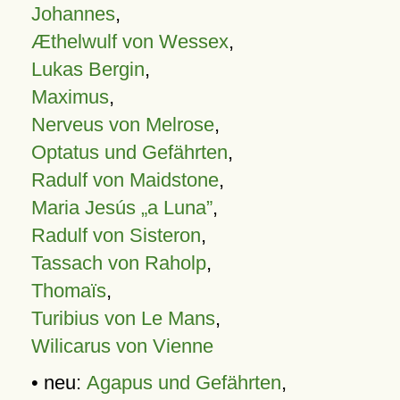
Johannes
,
Æthelwulf von Wessex
,
Lukas Bergin
,
Maximus
,
Nerveus von Melrose
,
Optatus und Gefährten
,
Radulf von Maidstone
,
Maria Jesús „a Luna”
,
Radulf von Sisteron
,
Tassach von Raholp
,
Thomaïs
,
Turibius von Le Mans
,
Wilicarus von Vienne
• neu:
Agapus und Gefährten
,