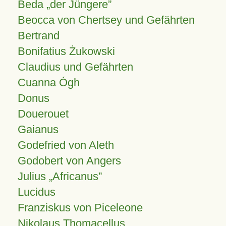
Beda „der Jüngere”
Beocca von Chertsey und Gefährten
Bertrand
Bonifatius Żukowski
Claudius und Gefährten
Cuanna Ógh
Donus
Douerouet
Gaianus
Godefried von Aleth
Godobert von Angers
Julius
Africanus
Lucidus
Franziskus von Piceleone
Nikolaus Thomacellus