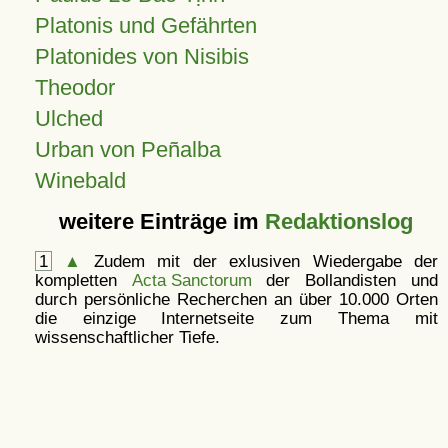
Platonis und Gefährten
Platonides von Nisibis
Theodor
Ulched
Urban von Peñalba
Winebald
weitere Einträge im
Redaktionslog
1
▲
Zudem mit der exlusiven Wiedergabe der
kompletten
Acta Sanctorum
der Bollandisten und
durch persönliche Recherchen an über 10.000 Orten
die einzige Internetseite zum Thema mit
wissenschaftlicher Tiefe.