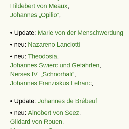
Hildebert von Meaux
,
Johannes „Opilio”
,
• Update:
Marie von der Menschwerdung
• neu:
Nazareno Lanciotti
• neu:
Theodosia
,
Johannes Swierc und Gefährten
,
Nerses IV. „Schnorhali”
,
Johannes Franziskus Lefranc
,
• Update:
Johannes de Brébeuf
• neu:
Alnobert von Seez
,
Gildard von Rouen
,