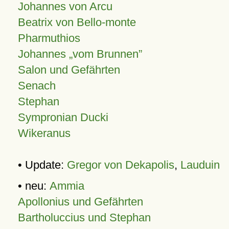
Johannes von Arcu
Beatrix von Bello-monte
Pharmuthios
Johannes
vom Brunnen
Salon und Gefährten
Senach
Stephan
Sympronian Ducki
Wikeranus
• Update:
Gregor von Dekapolis
,
Lauduin
• neu:
Ammia
Apollonius und Gefährten
Bartholuccius und Stephan