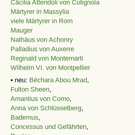
Cäcilia Attendoli von Cotignola
Märtyrer in Massylia
viele Märtyrer in Rom
Mauger
Nathäus von Achonry
Palladius von Auxerre
Reginald von Montemarti
Wilhelm VI. von Montpellier
• neu:
Béchara Abou Mrad
,
Fulton Sheen
,
Amantius von Como
,
Anna von Schlüsselberg
,
Bademus
,
Concessus und Gefährten
,