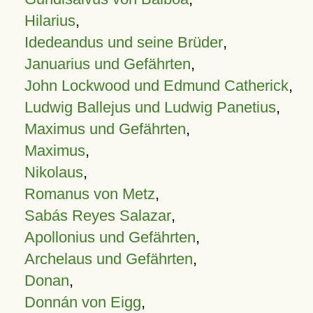
Hilarius
,
Idedeandus und seine Brüder
,
Januarius und Gefährten
,
John Lockwood und Edmund Catherick
,
Ludwig Ballejus und Ludwig Panetius
,
Maximus und Gefährten
,
Maximus
,
Nikolaus
,
Romanus von Metz
,
Sabás Reyes Salazar
,
Apollonius und Gefährten
,
Archelaus und Gefährten
,
Donan
,
Donnán von Eigg
,