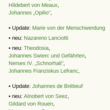
Hildebert von Meaux
,
Johannes „Opilio”
,
• Update:
Marie von der Menschwerdung
• neu:
Nazareno Lanciotti
• neu:
Theodosia
,
Johannes Swierc und Gefährten
,
Nerses IV. „Schnorhali”
,
Johannes Franziskus Lefranc
,
• Update:
Johannes de Brébeuf
• neu:
Alnobert von Seez
,
Gildard von Rouen
,