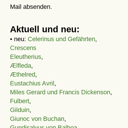
Mail absenden.
Aktuell und neu:
• neu:
Celerinus und Gefährten
,
Crescens
Eleutherius
,
Ælfleda
,
Æthelred
,
Eustachius Avril
,
Miles Gerard und Francis Dickenson
,
Fulbert
,
Gilduin
,
Giunoc von Buchan
,
Gundisalvus von Balboa
,