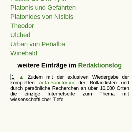
Platonis und Gefährten
Platonides von Nisibis
Theodor
Ulched
Urban von Peñalba
Winebald
weitere Einträge im
Redaktionslog
1
▲
Zudem mit der exlusiven Wiedergabe der
kompletten
Acta Sanctorum
der Bollandisten und
durch persönliche Recherchen an über 10.000 Orten
die einzige Internetseite zum Thema mit
wissenschaftlicher Tiefe.