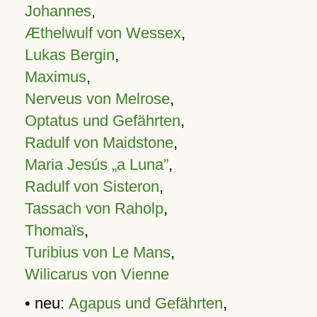
Johannes
,
Æthelwulf von Wessex
,
Lukas Bergin
,
Maximus
,
Nerveus von Melrose
,
Optatus und Gefährten
,
Radulf von Maidstone
,
Maria Jesús „a Luna”
,
Radulf von Sisteron
,
Tassach von Raholp
,
Thomaïs
,
Turibius von Le Mans
,
Wilicarus von Vienne
• neu:
Agapus und Gefährten
,