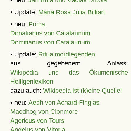
• neu:
Jan Bula und Václav Drbola
• Update:
Maria Rosa Julia Billiart
• neu:
Poma
Donatianus von Catalaunum
Domitianus von Catalaunum
• Update:
Ritualmordlegenden
aus gegebenem Anlass:
Wikipedia und das Ökumenische
Heiligenlexikon
dazu auch:
Wikipedia ist (k)eine Quelle!
• neu:
Aedh von Achard-Finglas
Maedhog von Clonmore
Agericus von Tours
Angelus von Vitoria