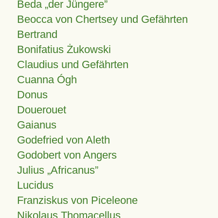
Beda „der Jüngere”
Beocca von Chertsey und Gefährten
Bertrand
Bonifatius Żukowski
Claudius und Gefährten
Cuanna Ógh
Donus
Douerouet
Gaianus
Godefried von Aleth
Godobert von Angers
Julius
Africanus
Lucidus
Franziskus von Piceleone
Nikolaus Thomacellus