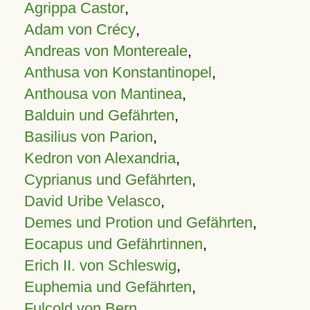
Agrippa Castor
,
Adam von Crécy
,
Andreas von Montereale
,
Anthusa von Konstantinopel
,
Anthousa von Mantinea
,
Balduin und Gefährten
,
Basilius von Parion
,
Kedron von Alexandria
,
Cyprianus und Gefährten
,
David Uribe Velasco
,
Demes und Protion und Gefährten
,
Eocapus und Gefährtinnen
,
Erich II. von Schleswig
,
Euphemia und Gefährten
,
Fulcold von Bern
,