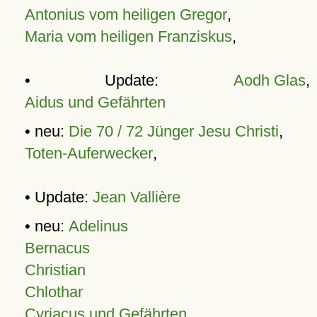
Antonius vom heiligen Gregor
,
Maria vom heiligen Franziskus
,
• Update:
Aodh Glas
,
Aidus und Gefährten
• neu:
Die 70 / 72 Jünger Jesu Christi
,
Toten-Auferwecker
,
• Update:
Jean Vallière
• neu:
Adelinus
Bernacus
Christian
Chlothar
Cyriacus und Gefährten