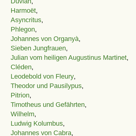
Duvian
,
Harmoët
,
Asyncritus
,
Phlegon
,
Johannes von Organyà
,
Sieben Jungfrauen
,
Julian vom heiligen Augustinus Martinet
,
Cléden
,
Leodebold von Fleury
,
Theodor und Pausilypus
,
Pitrion
,
Timotheus und Gefährten
,
Wilhelm
,
Ludwig Kolumbus
,
Johannes von Cabra
,