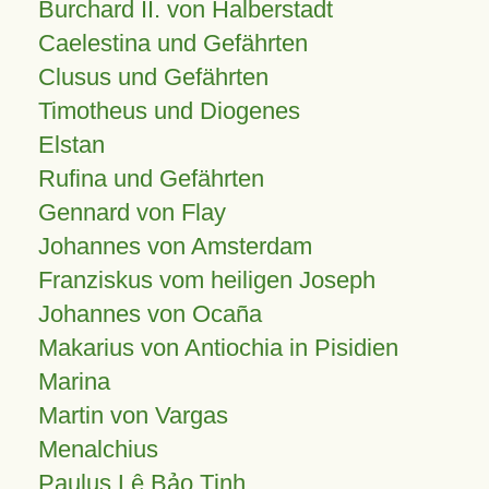
Burchard II. von Halberstadt
Caelestina und Gefährten
Clusus und Gefährten
Timotheus und Diogenes
Elstan
Rufina und Gefährten
Gennard von Flay
Johannes von Amsterdam
Franziskus vom heiligen Joseph
Johannes von Ocaña
Makarius von Antiochia in Pisidien
Marina
Martin von Vargas
Menalchius
Paulus Lê Bảo Tịnh