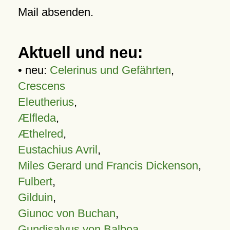
Mail absenden.
Aktuell und neu:
• neu:
Celerinus und Gefährten
,
Crescens
Eleutherius
,
Ælfleda
,
Æthelred
,
Eustachius Avril
,
Miles Gerard und Francis Dickenson
,
Fulbert
,
Gilduin
,
Giunoc von Buchan
,
Gundisalvus von Balboa
,