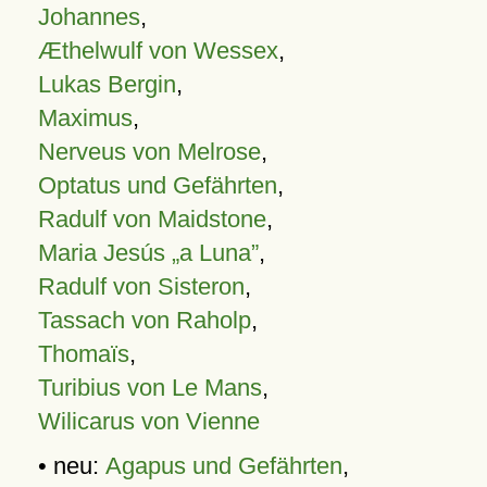
Johannes
,
Æthelwulf von Wessex
,
Lukas Bergin
,
Maximus
,
Nerveus von Melrose
,
Optatus und Gefährten
,
Radulf von Maidstone
,
Maria Jesús „a Luna”
,
Radulf von Sisteron
,
Tassach von Raholp
,
Thomaïs
,
Turibius von Le Mans
,
Wilicarus von Vienne
• neu:
Agapus und Gefährten
,