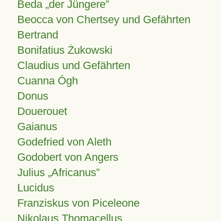
Beda „der Jüngere”
Beocca von Chertsey und Gefährten
Bertrand
Bonifatius Żukowski
Claudius und Gefährten
Cuanna Ógh
Donus
Douerouet
Gaianus
Godefried von Aleth
Godobert von Angers
Julius
Africanus
Lucidus
Franziskus von Piceleone
Nikolaus Thomacellus