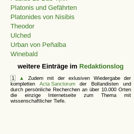
Platonis und Gefährten
Platonides von Nisibis
Theodor
Ulched
Urban von Peñalba
Winebald
weitere Einträge im
Redaktionslog
1
▲
Zudem mit der exlusiven Wiedergabe der
kompletten
Acta Sanctorum
der Bollandisten und
durch persönliche Recherchen an über 10.000 Orten
die einzige Internetseite zum Thema mit
wissenschaftlicher Tiefe.