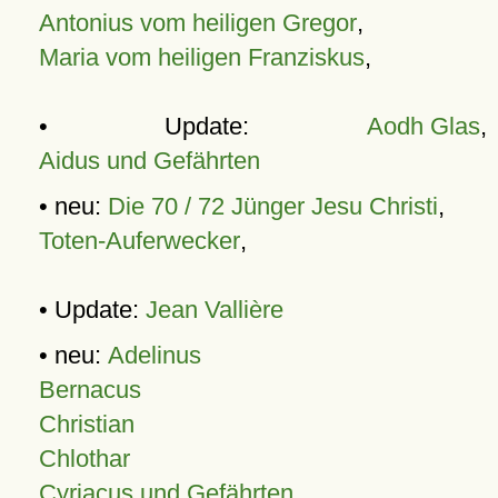
Antonius vom heiligen Gregor
,
Maria vom heiligen Franziskus
,
• Update:
Aodh Glas
,
Aidus und Gefährten
• neu:
Die 70 / 72 Jünger Jesu Christi
,
Toten-Auferwecker
,
• Update:
Jean Vallière
• neu:
Adelinus
Bernacus
Christian
Chlothar
Cyriacus und Gefährten