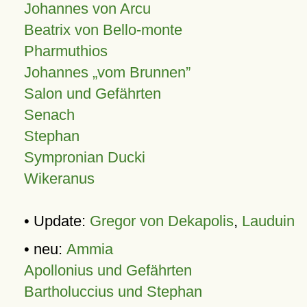
Johannes von Arcu
Beatrix von Bello-monte
Pharmuthios
Johannes
vom Brunnen
Salon und Gefährten
Senach
Stephan
Sympronian Ducki
Wikeranus
• Update:
Gregor von Dekapolis
,
Lauduin
• neu:
Ammia
Apollonius und Gefährten
Bartholuccius und Stephan