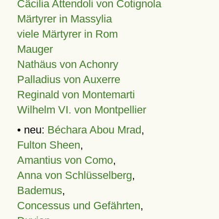
Cäcilia Attendoli von Cotignola
Märtyrer in Massylia
viele Märtyrer in Rom
Mauger
Nathäus von Achonry
Palladius von Auxerre
Reginald von Montemarti
Wilhelm VI. von Montpellier
• neu:
Béchara Abou Mrad
,
Fulton Sheen
,
Amantius von Como
,
Anna von Schlüsselberg
,
Bademus
,
Concessus und Gefährten
,