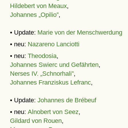
Hildebert von Meaux
,
Johannes „Opilio”
,
• Update:
Marie von der Menschwerdung
• neu:
Nazareno Lanciotti
• neu:
Theodosia
,
Johannes Swierc und Gefährten
,
Nerses IV. „Schnorhali”
,
Johannes Franziskus Lefranc
,
• Update:
Johannes de Brébeuf
• neu:
Alnobert von Seez
,
Gildard von Rouen
,