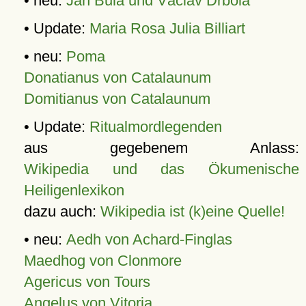
• neu:
Jan Bula und Václav Drbola
• Update:
Maria Rosa Julia Billiart
• neu:
Poma
Donatianus von Catalaunum
Domitianus von Catalaunum
• Update:
Ritualmordlegenden
aus gegebenem Anlass:
Wikipedia und das Ökumenische
Heiligenlexikon
dazu auch:
Wikipedia ist (k)eine Quelle!
• neu:
Aedh von Achard-Finglas
Maedhog von Clonmore
Agericus von Tours
Angelus von Vitoria