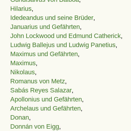
Hilarius
,
Idedeandus und seine Brüder
,
Januarius und Gefährten
,
John Lockwood und Edmund Catherick
,
Ludwig Ballejus und Ludwig Panetius
,
Maximus und Gefährten
,
Maximus
,
Nikolaus
,
Romanus von Metz
,
Sabás Reyes Salazar
,
Apollonius und Gefährten
,
Archelaus und Gefährten
,
Donan
,
Donnán von Eigg
,