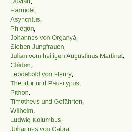
Duvian
,
Harmoët
,
Asyncritus
,
Phlegon
,
Johannes von Organyà
,
Sieben Jungfrauen
,
Julian vom heiligen Augustinus Martinet
,
Cléden
,
Leodebold von Fleury
,
Theodor und Pausilypus
,
Pitrion
,
Timotheus und Gefährten
,
Wilhelm
,
Ludwig Kolumbus
,
Johannes von Cabra
,