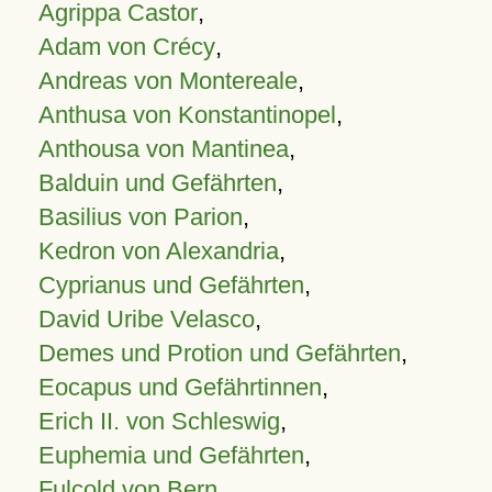
Agrippa Castor
,
Adam von Crécy
,
Andreas von Montereale
,
Anthusa von Konstantinopel
,
Anthousa von Mantinea
,
Balduin und Gefährten
,
Basilius von Parion
,
Kedron von Alexandria
,
Cyprianus und Gefährten
,
David Uribe Velasco
,
Demes und Protion und Gefährten
,
Eocapus und Gefährtinnen
,
Erich II. von Schleswig
,
Euphemia und Gefährten
,
Fulcold von Bern
,