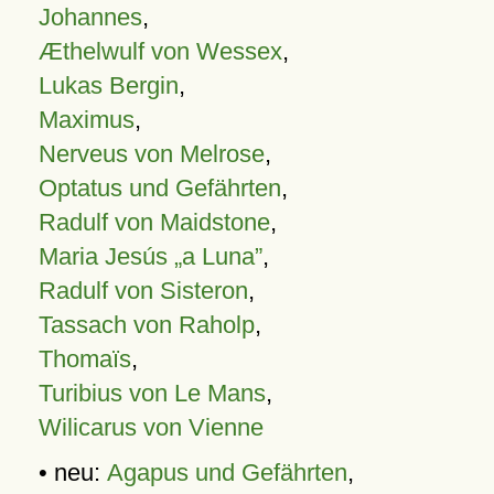
Johannes
,
Æthelwulf von Wessex
,
Lukas Bergin
,
Maximus
,
Nerveus von Melrose
,
Optatus und Gefährten
,
Radulf von Maidstone
,
Maria Jesús „a Luna”
,
Radulf von Sisteron
,
Tassach von Raholp
,
Thomaïs
,
Turibius von Le Mans
,
Wilicarus von Vienne
• neu:
Agapus und Gefährten
,