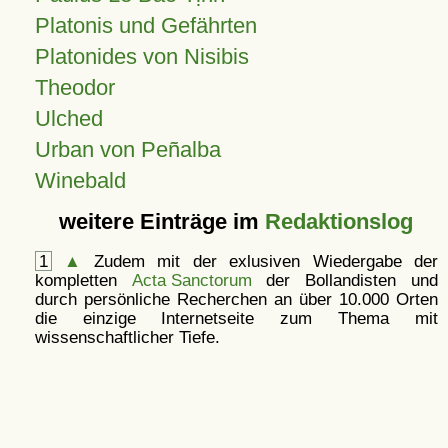
Platonis und Gefährten
Platonides von Nisibis
Theodor
Ulched
Urban von Peñalba
Winebald
weitere Einträge im
Redaktionslog
1
▲
Zudem mit der exlusiven Wiedergabe der
kompletten
Acta Sanctorum
der Bollandisten und
durch persönliche Recherchen an über 10.000 Orten
die einzige Internetseite zum Thema mit
wissenschaftlicher Tiefe.