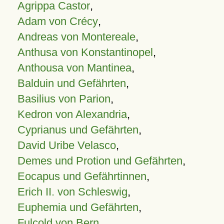
Agrippa Castor
,
Adam von Crécy
,
Andreas von Montereale
,
Anthusa von Konstantinopel
,
Anthousa von Mantinea
,
Balduin und Gefährten
,
Basilius von Parion
,
Kedron von Alexandria
,
Cyprianus und Gefährten
,
David Uribe Velasco
,
Demes und Protion und Gefährten
,
Eocapus und Gefährtinnen
,
Erich II. von Schleswig
,
Euphemia und Gefährten
,
Fulcold von Bern
,