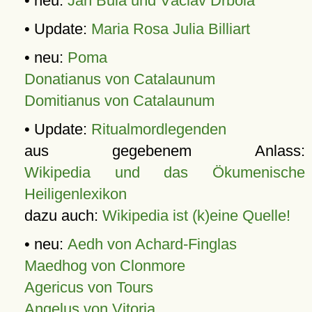
• neu:
Jan Bula und Václav Drbola
• Update:
Maria Rosa Julia Billiart
• neu:
Poma
Donatianus von Catalaunum
Domitianus von Catalaunum
• Update:
Ritualmordlegenden
aus gegebenem Anlass:
Wikipedia und das Ökumenische
Heiligenlexikon
dazu auch:
Wikipedia ist (k)eine Quelle!
• neu:
Aedh von Achard-Finglas
Maedhog von Clonmore
Agericus von Tours
Angelus von Vitoria