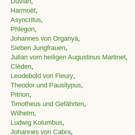
Duvian
,
Harmoët
,
Asyncritus
,
Phlegon
,
Johannes von Organyà
,
Sieben Jungfrauen
,
Julian vom heiligen Augustinus Martinet
,
Cléden
,
Leodebold von Fleury
,
Theodor und Pausilypus
,
Pitrion
,
Timotheus und Gefährten
,
Wilhelm
,
Ludwig Kolumbus
,
Johannes von Cabra
,