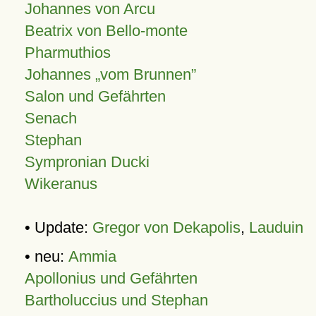
Johannes von Arcu
Beatrix von Bello-monte
Pharmuthios
Johannes
vom Brunnen
Salon und Gefährten
Senach
Stephan
Sympronian Ducki
Wikeranus
• Update:
Gregor von Dekapolis
,
Lauduin
• neu:
Ammia
Apollonius und Gefährten
Bartholuccius und Stephan