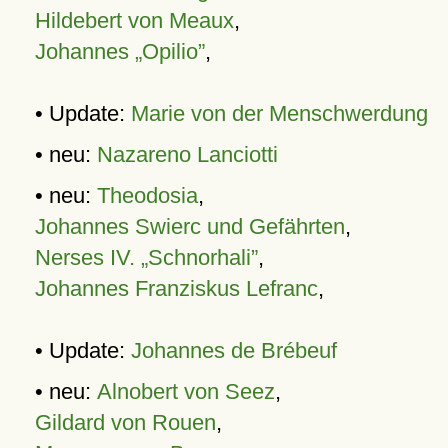
Hildebert von Meaux
,
Johannes „Opilio”
,
• Update:
Marie von der Menschwerdung
• neu:
Nazareno Lanciotti
• neu:
Theodosia
,
Johannes Swierc und Gefährten
,
Nerses IV. „Schnorhali”
,
Johannes Franziskus Lefranc
,
• Update:
Johannes de Brébeuf
• neu:
Alnobert von Seez
,
Gildard von Rouen
,