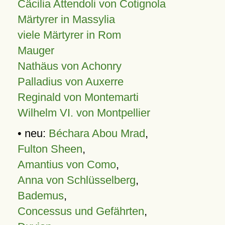
Cäcilia Attendoli von Cotignola
Märtyrer in Massylia
viele Märtyrer in Rom
Mauger
Nathäus von Achonry
Palladius von Auxerre
Reginald von Montemarti
Wilhelm VI. von Montpellier
• neu:
Béchara Abou Mrad
,
Fulton Sheen
,
Amantius von Como
,
Anna von Schlüsselberg
,
Bademus
,
Concessus und Gefährten
,