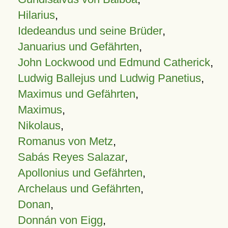
Hilarius
,
Idedeandus und seine Brüder
,
Januarius und Gefährten
,
John Lockwood und Edmund Catherick
,
Ludwig Ballejus und Ludwig Panetius
,
Maximus und Gefährten
,
Maximus
,
Nikolaus
,
Romanus von Metz
,
Sabás Reyes Salazar
,
Apollonius und Gefährten
,
Archelaus und Gefährten
,
Donan
,
Donnán von Eigg
,