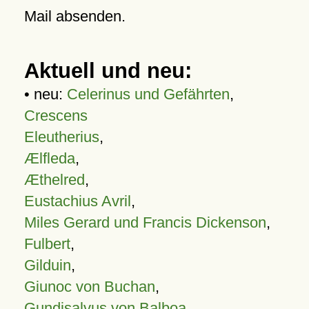
Mail absenden.
Aktuell und neu:
• neu:
Celerinus und Gefährten
,
Crescens
Eleutherius
,
Ælfleda
,
Æthelred
,
Eustachius Avril
,
Miles Gerard und Francis Dickenson
,
Fulbert
,
Gilduin
,
Giunoc von Buchan
,
Gundisalvus von Balboa
,