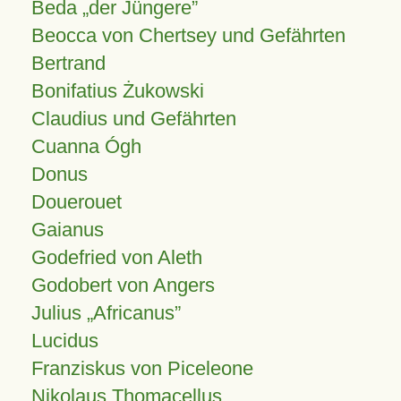
Beda „der Jüngere”
Beocca von Chertsey und Gefährten
Bertrand
Bonifatius Żukowski
Claudius und Gefährten
Cuanna Ógh
Donus
Douerouet
Gaianus
Godefried von Aleth
Godobert von Angers
Julius
Africanus
Lucidus
Franziskus von Piceleone
Nikolaus Thomacellus