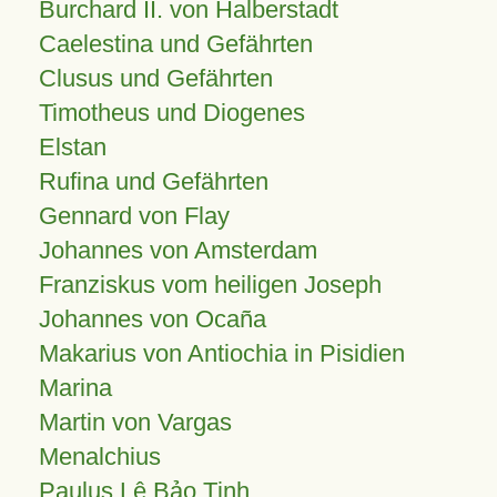
Burchard II. von Halberstadt
Caelestina und Gefährten
Clusus und Gefährten
Timotheus und Diogenes
Elstan
Rufina und Gefährten
Gennard von Flay
Johannes von Amsterdam
Franziskus vom heiligen Joseph
Johannes von Ocaña
Makarius von Antiochia in Pisidien
Marina
Martin von Vargas
Menalchius
Paulus Lê Bảo Tịnh