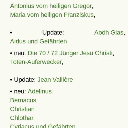
Antonius vom heiligen Gregor
,
Maria vom heiligen Franziskus
,
• Update:
Aodh Glas
,
Aidus und Gefährten
• neu:
Die 70 / 72 Jünger Jesu Christi
,
Toten-Auferwecker
,
• Update:
Jean Vallière
• neu:
Adelinus
Bernacus
Christian
Chlothar
Cyriacus und Gefährten