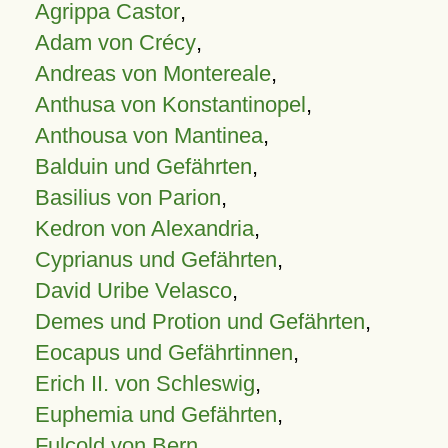
Agrippa Castor
,
Adam von Crécy
,
Andreas von Montereale
,
Anthusa von Konstantinopel
,
Anthousa von Mantinea
,
Balduin und Gefährten
,
Basilius von Parion
,
Kedron von Alexandria
,
Cyprianus und Gefährten
,
David Uribe Velasco
,
Demes und Protion und Gefährten
,
Eocapus und Gefährtinnen
,
Erich II. von Schleswig
,
Euphemia und Gefährten
,
Fulcold von Bern
,