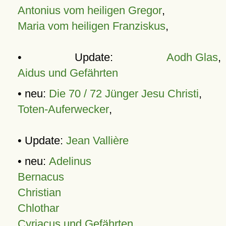
Antonius vom heiligen Gregor
,
Maria vom heiligen Franziskus
,
• Update:
Aodh Glas
,
Aidus und Gefährten
• neu:
Die 70 / 72 Jünger Jesu Christi
,
Toten-Auferwecker
,
• Update:
Jean Vallière
• neu:
Adelinus
Bernacus
Christian
Chlothar
Cyriacus und Gefährten