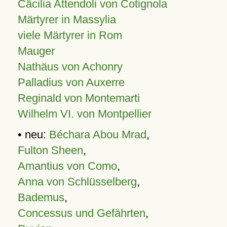
Cäcilia Attendoli von Cotignola
Märtyrer in Massylia
viele Märtyrer in Rom
Mauger
Nathäus von Achonry
Palladius von Auxerre
Reginald von Montemarti
Wilhelm VI. von Montpellier
• neu:
Béchara Abou Mrad
,
Fulton Sheen
,
Amantius von Como
,
Anna von Schlüsselberg
,
Bademus
,
Concessus und Gefährten
,