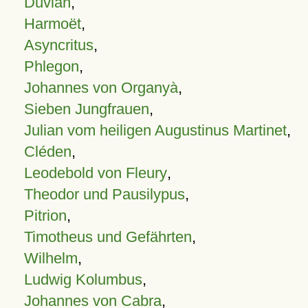
Duvian
,
Harmoët
,
Asyncritus
,
Phlegon
,
Johannes von Organyà
,
Sieben Jungfrauen
,
Julian vom heiligen Augustinus Martinet
,
Cléden
,
Leodebold von Fleury
,
Theodor und Pausilypus
,
Pitrion
,
Timotheus und Gefährten
,
Wilhelm
,
Ludwig Kolumbus
,
Johannes von Cabra
,