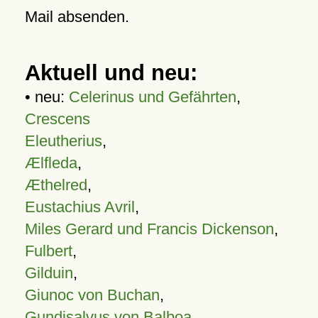
Mail absenden.
Aktuell und neu:
• neu:
Celerinus und Gefährten
,
Crescens
Eleutherius
,
Ælfleda
,
Æthelred
,
Eustachius Avril
,
Miles Gerard und Francis Dickenson
,
Fulbert
,
Gilduin
,
Giunoc von Buchan
,
Gundisalvus von Balboa
,