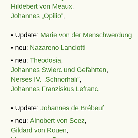
Hildebert von Meaux
,
Johannes „Opilio”
,
• Update:
Marie von der Menschwerdung
• neu:
Nazareno Lanciotti
• neu:
Theodosia
,
Johannes Swierc und Gefährten
,
Nerses IV. „Schnorhali”
,
Johannes Franziskus Lefranc
,
• Update:
Johannes de Brébeuf
• neu:
Alnobert von Seez
,
Gildard von Rouen
,