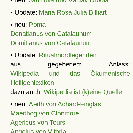
• neu:
Jan Bula und Václav Drbola
• Update:
Maria Rosa Julia Billiart
• neu:
Poma
Donatianus von Catalaunum
Domitianus von Catalaunum
• Update:
Ritualmordlegenden
aus gegebenem Anlass:
Wikipedia und das Ökumenische
Heiligenlexikon
dazu auch:
Wikipedia ist (k)eine Quelle!
• neu:
Aedh von Achard-Finglas
Maedhog von Clonmore
Agericus von Tours
Angelus von Vitoria