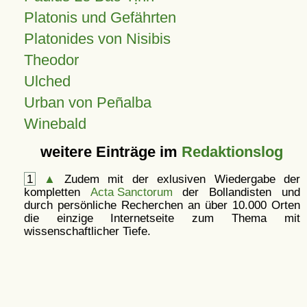
Platonis und Gefährten
Platonides von Nisibis
Theodor
Ulched
Urban von Peñalba
Winebald
weitere Einträge im
Redaktionslog
1
▲
Zudem mit der exlusiven Wiedergabe der
kompletten
Acta Sanctorum
der Bollandisten und
durch persönliche Recherchen an über 10.000 Orten
die einzige Internetseite zum Thema mit
wissenschaftlicher Tiefe.