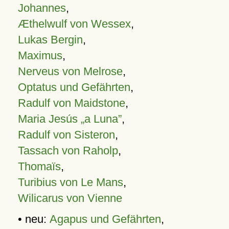
Johannes
,
Æthelwulf von Wessex
,
Lukas Bergin
,
Maximus
,
Nerveus von Melrose
,
Optatus und Gefährten
,
Radulf von Maidstone
,
Maria Jesús „a Luna”
,
Radulf von Sisteron
,
Tassach von Raholp
,
Thomaïs
,
Turibius von Le Mans
,
Wilicarus von Vienne
• neu:
Agapus und Gefährten
,