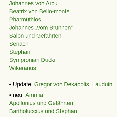
Johannes von Arcu
Beatrix von Bello-monte
Pharmuthios
Johannes
vom Brunnen
Salon und Gefährten
Senach
Stephan
Sympronian Ducki
Wikeranus
• Update:
Gregor von Dekapolis
,
Lauduin
• neu:
Ammia
Apollonius und Gefährten
Bartholuccius und Stephan