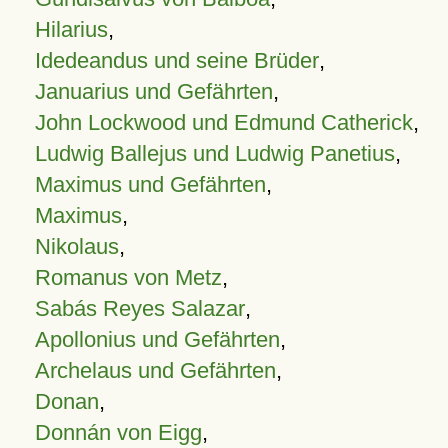
Hilarius
,
Idedeandus und seine Brüder
,
Januarius und Gefährten
,
John Lockwood und Edmund Catherick
,
Ludwig Ballejus und Ludwig Panetius
,
Maximus und Gefährten
,
Maximus
,
Nikolaus
,
Romanus von Metz
,
Sabás Reyes Salazar
,
Apollonius und Gefährten
,
Archelaus und Gefährten
,
Donan
,
Donnán von Eigg
,