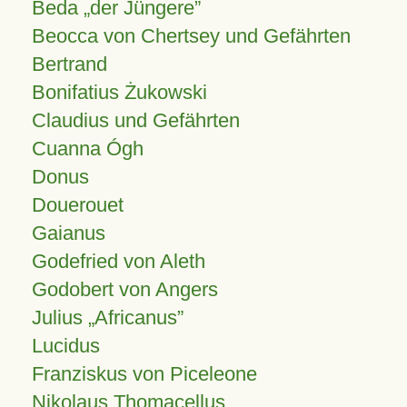
Beda „der Jüngere”
Beocca von Chertsey und Gefährten
Bertrand
Bonifatius Żukowski
Claudius und Gefährten
Cuanna Ógh
Donus
Douerouet
Gaianus
Godefried von Aleth
Godobert von Angers
Julius
Africanus
Lucidus
Franziskus von Piceleone
Nikolaus Thomacellus