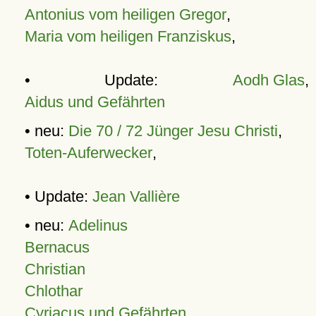
Antonius vom heiligen Gregor
,
Maria vom heiligen Franziskus
,
• Update:
Aodh Glas
,
Aidus und Gefährten
• neu:
Die 70 / 72 Jünger Jesu Christi
,
Toten-Auferwecker
,
• Update:
Jean Vallière
• neu:
Adelinus
Bernacus
Christian
Chlothar
Cyriacus und Gefährten