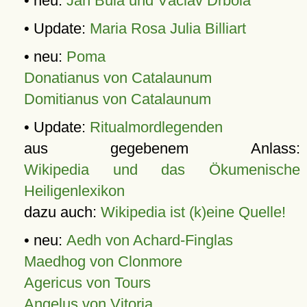
• neu:
Jan Bula und Václav Drbola
• Update:
Maria Rosa Julia Billiart
• neu:
Poma
Donatianus von Catalaunum
Domitianus von Catalaunum
• Update:
Ritualmordlegenden
aus gegebenem Anlass:
Wikipedia und das Ökumenische
Heiligenlexikon
dazu auch:
Wikipedia ist (k)eine Quelle!
• neu:
Aedh von Achard-Finglas
Maedhog von Clonmore
Agericus von Tours
Angelus von Vitoria