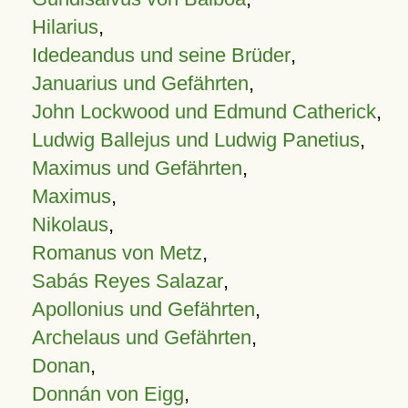
Hilarius
,
Idedeandus und seine Brüder
,
Januarius und Gefährten
,
John Lockwood und Edmund Catherick
,
Ludwig Ballejus und Ludwig Panetius
,
Maximus und Gefährten
,
Maximus
,
Nikolaus
,
Romanus von Metz
,
Sabás Reyes Salazar
,
Apollonius und Gefährten
,
Archelaus und Gefährten
,
Donan
,
Donnán von Eigg
,