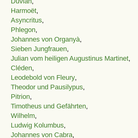
Duvian
,
Harmoët
,
Asyncritus
,
Phlegon
,
Johannes von Organyà
,
Sieben Jungfrauen
,
Julian vom heiligen Augustinus Martinet
,
Cléden
,
Leodebold von Fleury
,
Theodor und Pausilypus
,
Pitrion
,
Timotheus und Gefährten
,
Wilhelm
,
Ludwig Kolumbus
,
Johannes von Cabra
,