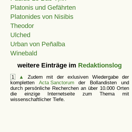
Platonis und Gefährten
Platonides von Nisibis
Theodor
Ulched
Urban von Peñalba
Winebald
weitere Einträge im
Redaktionslog
1
▲
Zudem mit der exlusiven Wiedergabe der
kompletten
Acta Sanctorum
der Bollandisten und
durch persönliche Recherchen an über 10.000 Orten
die einzige Internetseite zum Thema mit
wissenschaftlicher Tiefe.