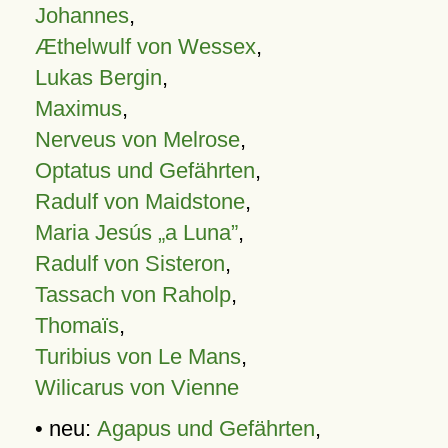
Johannes
,
Æthelwulf von Wessex
,
Lukas Bergin
,
Maximus
,
Nerveus von Melrose
,
Optatus und Gefährten
,
Radulf von Maidstone
,
Maria Jesús „a Luna”
,
Radulf von Sisteron
,
Tassach von Raholp
,
Thomaïs
,
Turibius von Le Mans
,
Wilicarus von Vienne
• neu:
Agapus und Gefährten
,