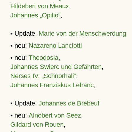
Hildebert von Meaux
,
Johannes „Opilio”
,
• Update:
Marie von der Menschwerdung
• neu:
Nazareno Lanciotti
• neu:
Theodosia
,
Johannes Swierc und Gefährten
,
Nerses IV. „Schnorhali”
,
Johannes Franziskus Lefranc
,
• Update:
Johannes de Brébeuf
• neu:
Alnobert von Seez
,
Gildard von Rouen
,