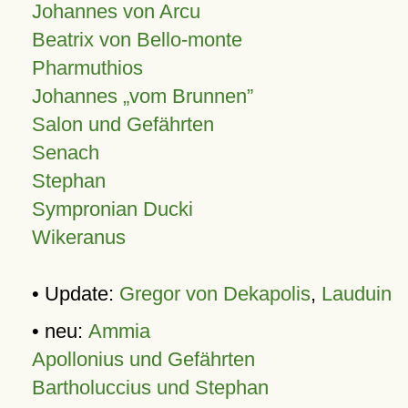
Johannes von Arcu
Beatrix von Bello-monte
Pharmuthios
Johannes
vom Brunnen
Salon und Gefährten
Senach
Stephan
Sympronian Ducki
Wikeranus
• Update:
Gregor von Dekapolis
,
Lauduin
• neu:
Ammia
Apollonius und Gefährten
Bartholuccius und Stephan