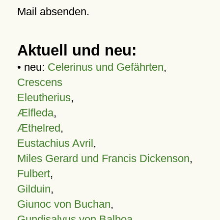
Mail absenden.
Aktuell und neu:
• neu:
Celerinus und Gefährten
,
Crescens
Eleutherius
,
Ælfleda
,
Æthelred
,
Eustachius Avril
,
Miles Gerard und Francis Dickenson
,
Fulbert
,
Gilduin
,
Giunoc von Buchan
,
Gundisalvus von Balboa
,