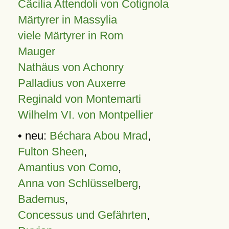
Cäcilia Attendoli von Cotignola
Märtyrer in Massylia
viele Märtyrer in Rom
Mauger
Nathäus von Achonry
Palladius von Auxerre
Reginald von Montemarti
Wilhelm VI. von Montpellier
• neu:
Béchara Abou Mrad
,
Fulton Sheen
,
Amantius von Como
,
Anna von Schlüsselberg
,
Bademus
,
Concessus und Gefährten
,