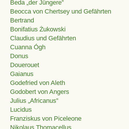
Beda „der Jüngere”
Beocca von Chertsey und Gefährten
Bertrand
Bonifatius Żukowski
Claudius und Gefährten
Cuanna Ógh
Donus
Douerouet
Gaianus
Godefried von Aleth
Godobert von Angers
Julius
Africanus
Lucidus
Franziskus von Piceleone
Nikolaus Thomacellus