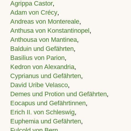
Agrippa Castor
,
Adam von Crécy
,
Andreas von Montereale
,
Anthusa von Konstantinopel
,
Anthousa von Mantinea
,
Balduin und Gefährten
,
Basilius von Parion
,
Kedron von Alexandria
,
Cyprianus und Gefährten
,
David Uribe Velasco
,
Demes und Protion und Gefährten
,
Eocapus und Gefährtinnen
,
Erich II. von Schleswig
,
Euphemia und Gefährten
,
Fulcold von Bern
,