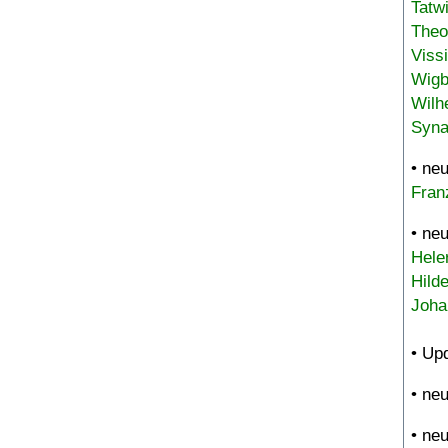
Tatw
Theo
Viss
Wigb
Wilh
Syna
• ne
Fran
• ne
Hele
Hild
Joha
• Up
• ne
• ne