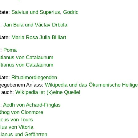
date:
Salvius und Superius
,
Godric
u:
Jan Bula und Václav Drbola
date:
Maria Rosa Julia Billiart
u:
Poma
tianus von Catalaunum
tianus von Catalaunum
date:
Ritualmordlegenden
gegebenem Anlass:
Wikipedia und das Ökumenische Heilige
 auch:
Wikipedia ist (k)eine Quelle!
u:
Aedh von Achard-Finglas
hog von Clonmore
icus von Tours
lus von Vitoria
ianus und Gefährten