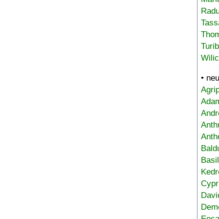
Radu
Tass
Tho
Turi
Wili
• ne
Agri
Adam
Andr
Anth
Anth
Bald
Basi
Kedr
Cypr
Davi
Deme
Eoca