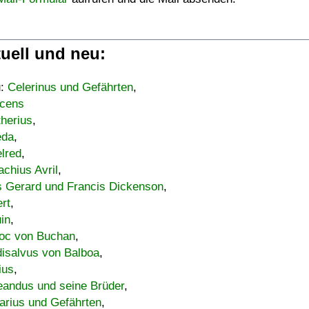
uell und neu:
u:
Celerinus und Gefährten
,
cens
therius
,
eda
,
lred
,
achius Avril
,
s Gerard und Francis Dickenson
,
ert
,
uin
,
oc von Buchan
,
isalvus von Balboa
,
ius
,
eandus und seine Brüder
,
arius und Gefährten
,