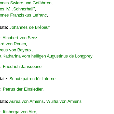
nnes Swierc und Gefährten
,
es IV. „Schnorhali”
,
nnes Franziskus Lefranc
,
date:
Johannes de Brébeuf
u:
Alnobert von Seez
,
ard von Rouen
,
eus von Bayeux
,
a Katharina vom heiligen Augustinus de Longprey
u:
Friedrich Janssoone
date:
Schutzpatron für Internet
u:
Petrus der Einsiedler
,
date:
Aurea von Amiens
,
Wulfia von Amiens
u:
Itisberga von Aire
,