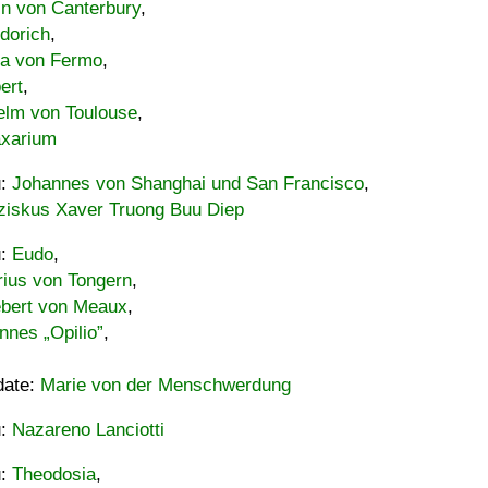
in von Canterbury
,
dorich
,
ia von Fermo
,
ert
,
elm von Toulouse
,
xarium
u:
Johannes von Shanghai und San Francisco
,
ziskus Xaver Truong Buu Diep
u:
Eudo
,
rius von Tongern
,
ebert von Meaux
,
nnes „Opilio”
,
date:
Marie von der Menschwerdung
u:
Nazareno Lanciotti
u:
Theodosia
,