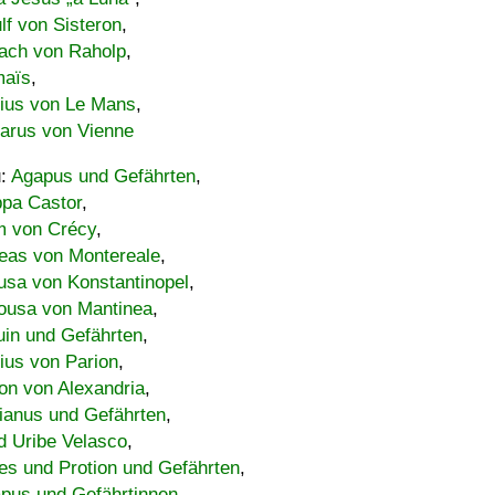
lf von Sisteron
,
ach von Raholp
,
maïs
,
bius von Le Mans
,
carus von Vienne
u:
Agapus und Gefährten
,
ppa Castor
,
 von Crécy
,
eas von Montereale
,
usa von Konstantinopel
,
ousa von Mantinea
,
uin und Gefährten
,
lius von Parion
,
on von Alexandria
,
ianus und Gefährten
,
d Uribe Velasco
,
s und Protion und Gefährten
,
pus und Gefährtinnen
,