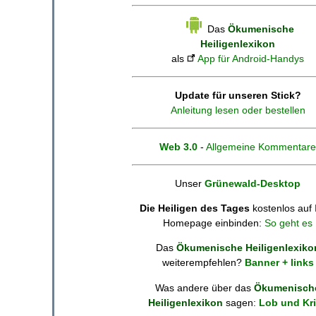
Das
Ökumenische
Heiligenlexikon
als
App für Android-Handys
Update für unseren Stick?
Anleitung lesen oder bestellen
Web 3.0
-
Allgemeine Kommentare
Unser
Grünewald-Desktop
Die Heiligen des Tages
kostenlos auf 
Homepage einbinden:
So geht es
Das
Ökumenische Heiligenlexiko
weiterempfehlen?
Banner + links
Was andere über das
Ökumenisch
Heiligenlexikon
sagen:
Lob und Kri