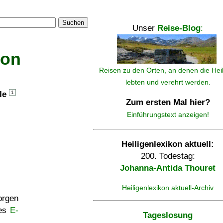
Suchen
Unser
Reise-Blog
:
kon
Reisen zu den Orten, an denen die Hei
lebten und verehrt werden.
lle
1
Zum ersten Mal hier?
Einführungstext anzeigen!
Heiligenlexikon aktuell:
200. Todestag:
Johanna-Antida Thouret
Heiligenlexikon aktuell-Archiv
rgen
ses
E-
Tageslosung