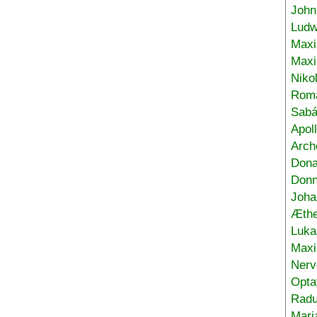
John
Ludw
Maxi
Max
Niko
Roma
Sabá
Apol
Arch
Don
Donn
Joha
Æthe
Luka
Max
Nerv
Opta
Radu
Mari