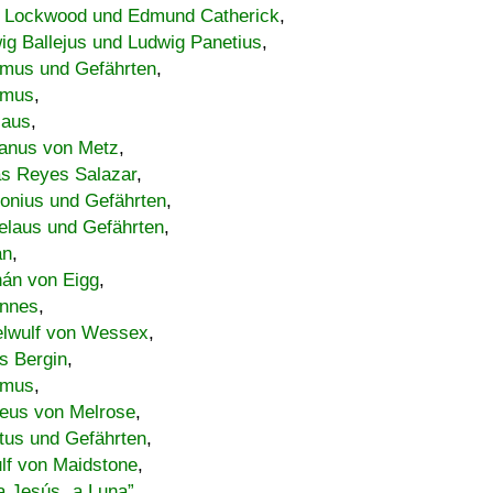
 Lockwood und Edmund Catherick
,
ig Ballejus und Ludwig Panetius
,
mus und Gefährten
,
imus
,
laus
,
nus von Metz
,
s Reyes Salazar
,
lonius und Gefährten
,
elaus und Gefährten
,
an
,
án von Eigg
,
nnes
,
lwulf von Wessex
,
s Bergin
,
imus
,
eus von Melrose
,
tus und Gefährten
,
lf von Maidstone
,
a Jesús „a Luna”
,