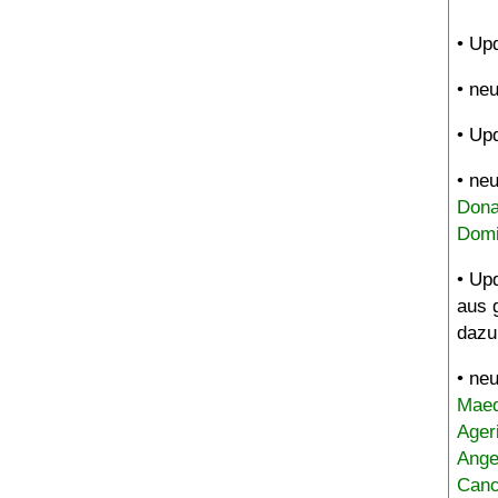
• Up
• ne
• Up
• ne
Dona
Domi
• Up
aus 
dazu
• ne
Maed
Ager
Ange
Canc