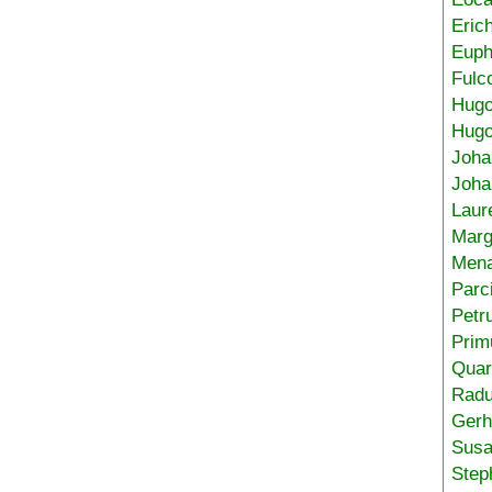
Eric
Euph
Fulc
Hug
Hugo
Joha
Joha
Laur
Marg
Mena
Parc
Petr
Prim
Quar
Radu
Gerh
Sus
Step