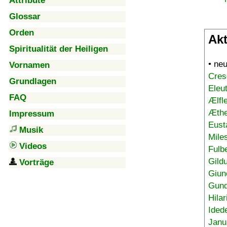
Attribute
Glossar
Orden
Akt
Spiritualität der Heiligen
• ne
Vornamen
Cres
Grundlagen
Eleu
FAQ
Ælfl
Æthe
Impressum
Eust
Musik
Mile
Videos
Fulb
Gild
Vorträge
Giun
Gund
Hilar
Ided
Janu