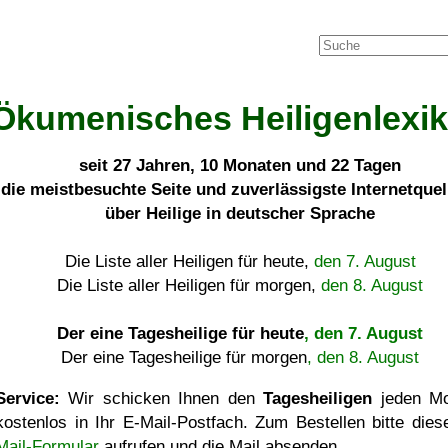
Ökumenisches Heiligenlexi
seit
27 Jahren, 10 Monaten und 22 Tagen
die meistbesuchte Seite und zuverlässigste Internetque
über Heilige in deutscher Sprache
Die Liste aller Heiligen für heute,
den 7. August
Die Liste aller Heiligen für morgen,
den 8. August
Der eine Tagesheilige für heute
, den 7. August
Der eine Tagesheilige für morgen
, den 8. August
Service:
Wir schicken Ihnen den
Tagesheiligen
jeden Mo
kostenlos in Ihr E-Mail-Postfach. Zum Bestellen bitte die
Mail-Formular
aufrufen und die Mail absenden.