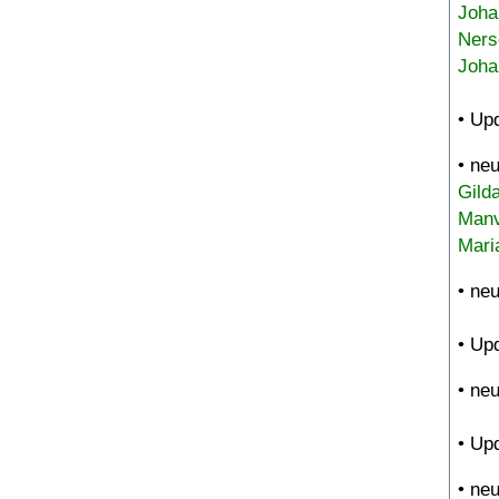
Joha
Ners
Joha
• Up
• ne
Gild
Manv
Mari
• ne
• Up
• ne
• Up
• ne