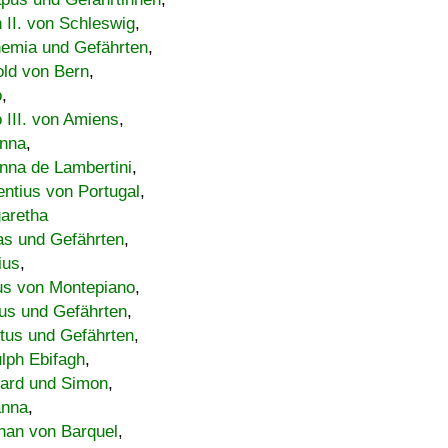
h II. von Schleswig
,
emia und Gefährten
,
old von Bern
,
o
,
 III. von Amiens
,
nna
,
nna de Lambertini
,
entius von Portugal
,
aretha
s und Gefährten
,
ius
,
us von Montepiano
,
us und Gefährten
,
tus und Gefährten
,
lph Ebifagh
,
ard und Simon
,
anna
,
han von Barquel
,