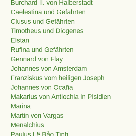
Burchard II. von Halberstadt
Caelestina und Gefährten
Clusus und Gefährten
Timotheus und Diogenes
Elstan
Rufina und Gefährten
Gennard von Flay
Johannes von Amsterdam
Franziskus vom heiligen Joseph
Johannes von Ocaña
Makarius von Antiochia in Pisidien
Marina
Martin von Vargas
Menalchius
Paulus Lê Bảo Tịnh