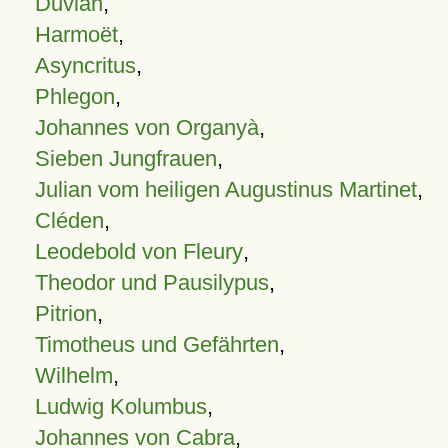
Duvian
,
Harmoët
,
Asyncritus
,
Phlegon
,
Johannes von Organyà
,
Sieben Jungfrauen
,
Julian vom heiligen Augustinus Martinet
,
Cléden
,
Leodebold von Fleury
,
Theodor und Pausilypus
,
Pitrion
,
Timotheus und Gefährten
,
Wilhelm
,
Ludwig Kolumbus
,
Johannes von Cabra
,