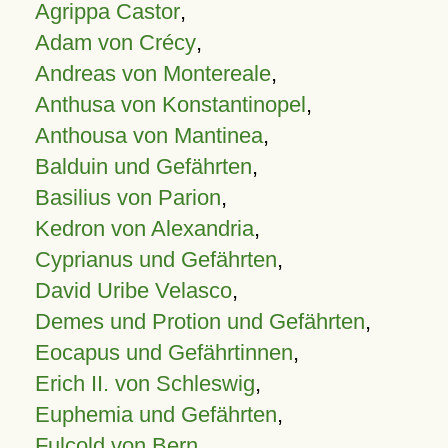
Agrippa Castor
,
Adam von Crécy
,
Andreas von Montereale
,
Anthusa von Konstantinopel
,
Anthousa von Mantinea
,
Balduin und Gefährten
,
Basilius von Parion
,
Kedron von Alexandria
,
Cyprianus und Gefährten
,
David Uribe Velasco
,
Demes und Protion und Gefährten
,
Eocapus und Gefährtinnen
,
Erich II. von Schleswig
,
Euphemia und Gefährten
,
Fulcold von Bern
,