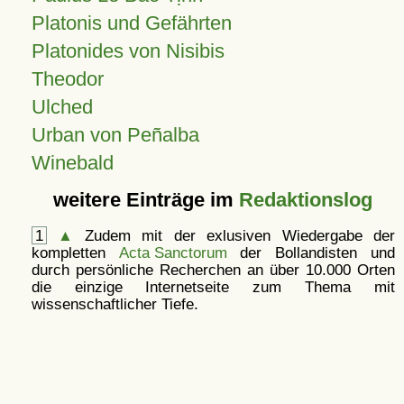
Platonis und Gefährten
Platonides von Nisibis
Theodor
Ulched
Urban von Peñalba
Winebald
weitere Einträge im
Redaktionslog
1
▲
Zudem mit der exlusiven Wiedergabe der
kompletten
Acta Sanctorum
der Bollandisten und
durch persönliche Recherchen an über 10.000 Orten
die einzige Internetseite zum Thema mit
wissenschaftlicher Tiefe.