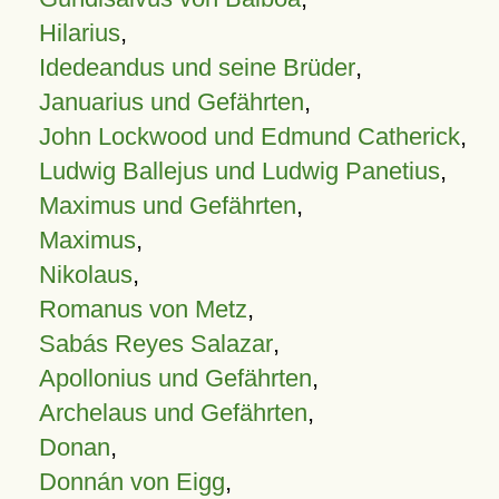
Hilarius
,
Idedeandus und seine Brüder
,
Januarius und Gefährten
,
John Lockwood und Edmund Catherick
,
Ludwig Ballejus und Ludwig Panetius
,
Maximus und Gefährten
,
Maximus
,
Nikolaus
,
Romanus von Metz
,
Sabás Reyes Salazar
,
Apollonius und Gefährten
,
Archelaus und Gefährten
,
Donan
,
Donnán von Eigg
,