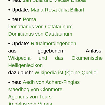
• neu:
Jan Bula und Václav Drbola
• Update:
Maria Rosa Julia Billiart
• neu:
Poma
Donatianus von Catalaunum
Domitianus von Catalaunum
• Update:
Ritualmordlegenden
aus gegebenem Anlass:
Wikipedia und das Ökumenische
Heiligenlexikon
dazu auch:
Wikipedia ist (k)eine Quelle!
• neu:
Aedh von Achard-Finglas
Maedhog von Clonmore
Agericus von Tours
Angelus von Vitoria