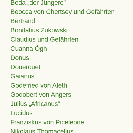
Beda „der Jüngere”
Beocca von Chertsey und Gefährten
Bertrand
Bonifatius Żukowski
Claudius und Gefährten
Cuanna Ógh
Donus
Douerouet
Gaianus
Godefried von Aleth
Godobert von Angers
Julius
Africanus
Lucidus
Franziskus von Piceleone
Nikolaus Thomacellus