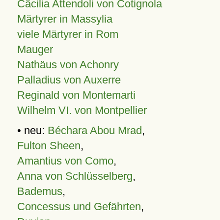
Cäcilia Attendoli von Cotignola
Märtyrer in Massylia
viele Märtyrer in Rom
Mauger
Nathäus von Achonry
Palladius von Auxerre
Reginald von Montemarti
Wilhelm VI. von Montpellier
• neu:
Béchara Abou Mrad
,
Fulton Sheen
,
Amantius von Como
,
Anna von Schlüsselberg
,
Bademus
,
Concessus und Gefährten
,