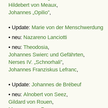
Hildebert von Meaux
,
Johannes „Opilio”
,
• Update:
Marie von der Menschwerdung
• neu:
Nazareno Lanciotti
• neu:
Theodosia
,
Johannes Swierc und Gefährten
,
Nerses IV. „Schnorhali”
,
Johannes Franziskus Lefranc
,
• Update:
Johannes de Brébeuf
• neu:
Alnobert von Seez
,
Gildard von Rouen
,