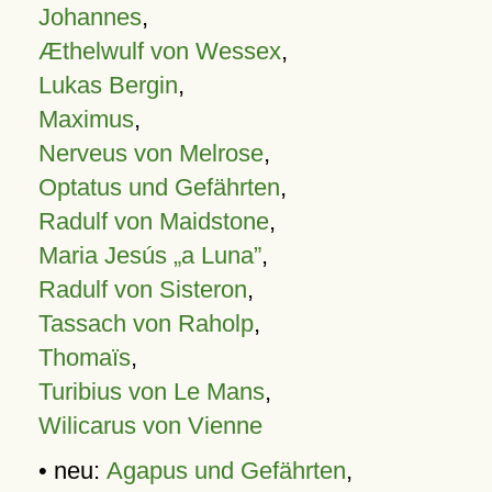
Johannes
,
Æthelwulf von Wessex
,
Lukas Bergin
,
Maximus
,
Nerveus von Melrose
,
Optatus und Gefährten
,
Radulf von Maidstone
,
Maria Jesús „a Luna”
,
Radulf von Sisteron
,
Tassach von Raholp
,
Thomaïs
,
Turibius von Le Mans
,
Wilicarus von Vienne
• neu:
Agapus und Gefährten
,