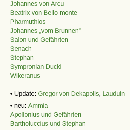
Johannes von Arcu
Beatrix von Bello-monte
Pharmuthios
Johannes
vom Brunnen
Salon und Gefährten
Senach
Stephan
Sympronian Ducki
Wikeranus
• Update:
Gregor von Dekapolis
,
Lauduin
• neu:
Ammia
Apollonius und Gefährten
Bartholuccius und Stephan